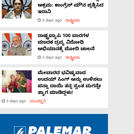
ಅಕ್ರಮ: ಕಾಂಗ್ರೆಸ್‌ ಮೌನ ಪ್ರಶ್ನಿಸಿದ
ಇರಾನಿ
3 days ago
ರಾಷ್ಟ್ರೀಯ
ರಾಷ್ಟ್ರವ್ಯಾಪಿ 100 ವಾರಗಳ
ಮಾದಕ ದ್ರವ್ಯ ವಿರೋಧಿ
ಅಭಿಯಾನಕ್ಕೆ ಮೋದಿ ಚಾಲನೆ
3 days ago
ರಾಷ್ಟ್ರೀಯ
ಮೇವಾರದ ಭವಿಷ್ಯವಾದ
ಉದಯ್ ಸಿಂಗ್ ಅನ್ನು ಉಳಿಸಲು
ಪನ್ನಾ ದಾಯಿ ತನ್ನ ಸ್ವಂತ ಮಗನ್ನೇ
ತ್ಯಾಗ ಮಾಡಿದ್ದಳು!
3 days ago
ಯುವಧ್ವನಿ