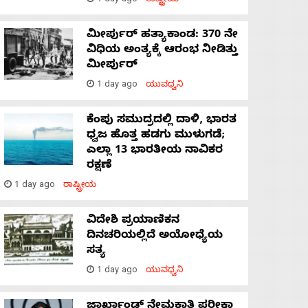
1 day ago
ರಾಷ್ಟ್ರೀಯ
ಮೀರ್ಪುರ್ ಹತ್ಯಾಕಾಂಡ: 370 ನೇ
ವಿಧಿಯ ಅಂತ್ಯಕ್ಕೆ ಆರಂಭ ನೀಡಿತ್ತು
ಮೀರ್ಪುರ್
1 day ago
ಯುವಧ್ವನಿ
ಕೆಂಪು ಸಮುದ್ರದಲ್ಲಿ ದಾಳಿ, ಭಾರತ
ಧ್ವಜ ಹೊತ್ತ ಹಡಗು ಮುಳುಗಡೆ;
ಎಲ್ಲಾ 13 ಭಾರತೀಯ ನಾವಿಕರ
ರಕ್ಷಣೆ
1 day ago
ರಾಷ್ಟ್ರೀಯ
ವಿದೇಶಿ ಪ್ರಯಾಣಿಕನ
ದಿನಚರಿಯಲ್ಲಿದೆ ಅಯೋಧ್ಯೆಯ
ಸತ್ಯ
1 day ago
ಯುವಧ್ವನಿ
ಜಾರ್ಖಾಂಡ್‌ ನೇಮಕಾತಿ ಪರೀಕ್ಷಾ