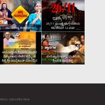
26/11 ಮುಂಬೈ ಉಗ್ರ ದಾಳಿಯ
ದಾಸವರೇಣ್ಯ ಕನಕದಾಸರು
ಕಹಿ ನೆನಪಿಗೆ 12 ವರ್ಷ
ಅಯೋಧ್ಯೆಯ ಶ್ರೀರಾಮ ಮಂದಿರ
ವಿನ್ಯಾಸಕಾರ, ದೇಶದ ಹೆಮ್ಮೆಯ
ಬೀದಿ ಶ್ವಾನಗಳ ಶ್ವಾಸದಂತಿರುವ
ಶಿಲ್ಪಿ ಶ್ರೀ ಚಂದ್ರಕಾಂತ್‌ ಸೋಂಪುರ
ಶ್ರೀಮತಿ ರಜನಿ ಶೆಟ್ಟಿ
 inbox. subscribe Now