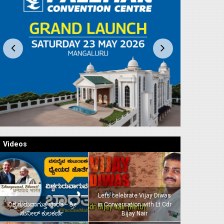
Videos
Lets celebrate Vijay Diwas
ವಿಶ್ವಗುರುವಾಗುತ್ತ ಭಾರತ – ಶ್ರೀ
in Conversation with Lt Cdr
ಸುನೀಲ್‌ ಕುಲಕರ್ಣಿ
Bijay Nair