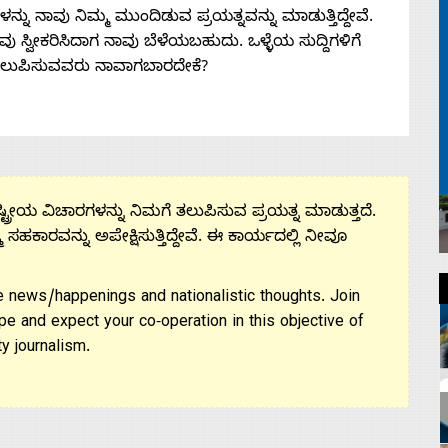
ನು ನಾವು ನಿಮ್ಮ ಮುಂದಿಡುವ ಪ್ರಯತ್ನವನ್ನು ಮಾಡುತ್ತಿದ್ದೇವೆ.
 ನೀವು ಸ್ವೀಕರಿಸಿದಾಗ ನಾವು ಬೆಳೆಯಬಹುದು. ಒಳ್ಳೆಯ ಸುದ್ದಿಗಳಿಗೆ
ತಲುಪಿಸುವವರು ನಾವಾಗಬಾರದೇಕೆ?
ಟ್ರೀಯ ವಿಚಾರಗಳನ್ನು ನಿಮಗೆ ತಲುಪಿಸುವ ಪ್ರಯತ್ನ ಮಾಡುತ್ತದೆ.
ಮ ಸಹಕಾರವನ್ನು ಅಪೇಕ್ಷಿಸುತ್ತಿದ್ದೇವೆ. ಈ ಕಾರ್ಯದಲ್ಲಿ ನೀವೂ
 news/happenings and nationalistic thoughts. Join
pe and expect your co-operation in this objective of
y journalism.