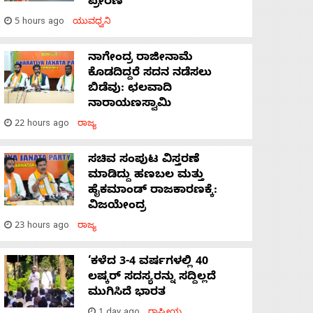
ಪ್ರೇರಣೆ
5 hours ago
ಯುವಧ್ವನಿ
ನಾಗೇಂದ್ರ ರಾಜೀನಾಮೆ
ಕೊಡದಿದ್ದರೆ ಸದನ ನಡೆಸಲು
ಬಿಡೆವು: ಛಲವಾದಿ
ನಾರಾಯಣಸ್ವಾಮಿ
22 hours ago
ರಾಜ್ಯ
ಸಚಿವ ಸಂಪುಟ ವಿಸ್ತರಣೆ
ಮಾಡಿದ್ದು ಹಣಬಲ ಮತ್ತು
ಹೈಕಮಾಂಡ್ ರಾಜಕಾರಣಕ್ಕೆ:
ವಿಜಯೇಂದ್ರ
23 hours ago
ರಾಜ್ಯ
‘ಕಳೆದ 3-4 ವರ್ಷಗಳಲ್ಲಿ 40
ಲಷ್ಕರ್ ಸದಸ್ಯರನ್ನು ಸದ್ದಿಲ್ಲದೆ
ಮುಗಿಸಿದೆ ಭಾರತ