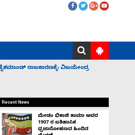
ಲ್ಲದೆ ಮುಗಿಸಿದೆ ಭಾರತ
ಕೆಂಪು ಸಮು
ರಕ್ಷಣೆ
Recent News
ಮೇಡಂ ಭಿಕಾಜಿ ಕಾಮಾ ಅವರ
1907 ರ ಐತಿಹಾಸಿಕ
ಧ್ವಜಾರೋಹಣದ ಹಿಂದಿನ