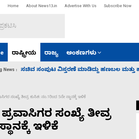
Home
About News13.in
Advertise With Us
Subscribe Now
e
ರಾಷ್ಟ್ರೀಯ
ರಾಜ್ಯ
ಅಂಕಣಗಳು
‘ಕಳೆದ 3-4 ವರ್ಷಗಳಲ್ಲಿ 40 ಲಷ್ಕರ್ ಸದಸ್ಯರನ್ನು ಸದ್ದಿ
g News :
ಿಗರ ಸಂಖ್ಯೆ ತೀವ್ರ ಕುಸಿತ: ನಂ.1ರಿಂದ 5ನೇ ಸ್ಥಾನಕ್ಕೆ ಇಳಿಕೆ
ಪ್ರವಾಸಿಗರ ಸಂಖ್ಯೆ ತೀವ್ರ
ಾನಕ್ಕೆ ಇಳಿಕೆ