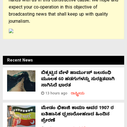
hands with us in this constructive cause. We hope and
expect your co-operation in this objective of
broadcasting news that shall keep up with quality
journalism.
Recent News
ಬಿಕ್ಕಟ್ಟಿನ ವೇಳೆ ಹಾರ್ಮುಜ್ ಜಲಸಂಧಿ
ಮೂಲಕ 60 ಹಡಗುಗಳನ್ನು ಸುರಕ್ಷಿತವಾಗಿ
ಸಾಗಿಸಿದೆ ಭಾರತ
13 hours ago
ರಾಷ್ಟ್ರೀಯ
ಮೇಡಂ ಭಿಕಾಜಿ ಕಾಮಾ ಅವರ 1907 ರ
ಐತಿಹಾಸಿಕ ಧ್ವಜಾರೋಹಣದ ಹಿಂದಿನ
ಪ್ರೇರಣೆ