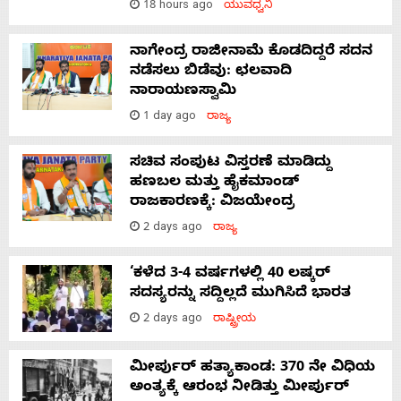
18 hours ago
ಯುವಧ್ವನಿ
ನಾಗೇಂದ್ರ ರಾಜೀನಾಮೆ ಕೊಡದಿದ್ದರೆ ಸದನ
ನಡೆಸಲು ಬಿಡೆವು: ಛಲವಾದಿ
ನಾರಾಯಣಸ್ವಾಮಿ
1 day ago
ರಾಜ್ಯ
ಸಚಿವ ಸಂಪುಟ ವಿಸ್ತರಣೆ ಮಾಡಿದ್ದು
ಹಣಬಲ ಮತ್ತು ಹೈಕಮಾಂಡ್
ರಾಜಕಾರಣಕ್ಕೆ: ವಿಜಯೇಂದ್ರ
2 days ago
ರಾಜ್ಯ
‘ಕಳೆದ 3-4 ವರ್ಷಗಳಲ್ಲಿ 40 ಲಷ್ಕರ್
ಸದಸ್ಯರನ್ನು ಸದ್ದಿಲ್ಲದೆ ಮುಗಿಸಿದೆ ಭಾರತ
2 days ago
ರಾಷ್ಟ್ರೀಯ
ಮೀರ್ಪುರ್ ಹತ್ಯಾಕಾಂಡ: 370 ನೇ ವಿಧಿಯ
ಅಂತ್ಯಕ್ಕೆ ಆರಂಭ ನೀಡಿತ್ತು ಮೀರ್ಪುರ್