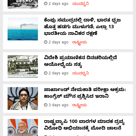
2 days ago
ಯುವಧ್ವನಿ
ಕೆಂಪು ಸಮುದ್ರದಲ್ಲಿ ದಾಳಿ, ಭಾರತ ಧ್ವಜ
ಹೊತ್ತ ಹಡಗು ಮುಳುಗಡೆ; ಎಲ್ಲಾ 13
ಭಾರತೀಯ ನಾವಿಕರ ರಕ್ಷಣೆ
2 days ago
ರಾಷ್ಟ್ರೀಯ
ವಿದೇಶಿ ಪ್ರಯಾಣಿಕನ ದಿನಚರಿಯಲ್ಲಿದೆ
ಅಯೋಧ್ಯೆಯ ಸತ್ಯ
2 days ago
ಯುವಧ್ವನಿ
ಜಾರ್ಖಾಂಡ್‌ ನೇಮಕಾತಿ ಪರೀಕ್ಷಾ ಅಕ್ರಮ:
ಕಾಂಗ್ರೆಸ್‌ ಮೌನ ಪ್ರಶ್ನಿಸಿದ ಇರಾನಿ
3 days ago
ರಾಷ್ಟ್ರೀಯ
ರಾಷ್ಟ್ರವ್ಯಾಪಿ 100 ವಾರಗಳ ಮಾದಕ ದ್ರವ್ಯ
ವಿರೋಧಿ ಅಭಿಯಾನಕ್ಕೆ ಮೋದಿ ಚಾಲನೆ