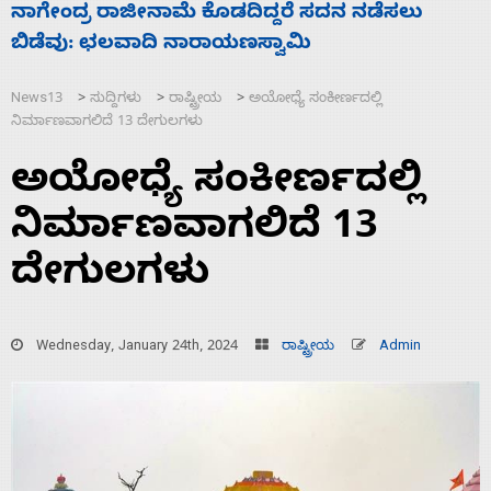
ಸಚಿವ ಸಂಪುಟ ವಿಸ್ತರಣೆ ಮಾಡಿದ್ದು ಹಣಬಲ ಮತ್ತು
‘
ಹೈಕಮಾಂಡ್ ರಾಜಕಾರಣಕ್ಕೆ: ವಿಜಯೇಂದ್ರ
ಮ
News13
ಸುದ್ದಿಗಳು
ರಾಷ್ಟ್ರೀಯ
ಅಯೋಧ್ಯೆ ಸಂಕೀರ್ಣದಲ್ಲಿ
>
>
>
ನಿರ್ಮಾಣವಾಗಲಿದೆ 13 ದೇಗುಲಗಳು
ಅಯೋಧ್ಯೆ ಸಂಕೀರ್ಣದಲ್ಲಿ
ನಿರ್ಮಾಣವಾಗಲಿದೆ 13
ದೇಗುಲಗಳು
Wednesday, January 24th, 2024
ರಾಷ್ಟ್ರೀಯ
Admin