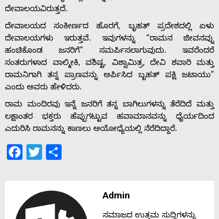
ದೇವಾಲಯವಿರುತ್ತದೆ.
s
ದೇವಾಲಯದ ಸಂಕೀರ್ಣದ ಹೊರಗೆ, ಬೃಹತ್ ಪ್ರದೇಶದಲ್ಲಿ ಏಳು
ದೇವಾಲಯಗಳು ಇರುತ್ತವೆ. ಇವುಗಳನ್ನು “ರಾಮನ ಜೀವನವ್ನು
ಹಂಚಿಕೊಂಡ ಜನರಿಗೆ” ಸಮರ್ಪಿಸಲಾಗುವುದು. ಇವರೆಂದರೆ
Contact
ಸಂತರುಗಳಾದ ವಾಲ್ಮೀಕಿ, ವಶಿಷ್ಟ, ವಿಶ್ವಾಮಿತ್ರ, ದೇವಿ ಶವಾರಿ ಮತ್ತು
ರಾಮನಿಗಾಗಿ ತನ್ನ ಪ್ರಾಣವನ್ನು ಅರ್ಪಿಸಿದ ಬೃಹತ್ ಪಕ್ಷಿ ಜಟಾಯು”
Us
ಎಂದು ಅವರು ಹೇಳಿದರು.
ರಾಮ ಮಂದಿರವು ಇನ್ನೆ ಜನರಿಗೆ ತನ್ನ ಬಾಗಿಲುಗಳನ್ನು ತೆರೆದಿದೆ ಮತ್ತು
ಲಕ್ಷಾಂತರ ಭಕ್ತರು ಹೆಪ್ಪುಗಟ್ಟುವ ಹವಾಮಾನವನ್ನು ಧೈರ್ಯದಿಂದ
ಎದುರಿಸಿ ರಾಮನನ್ನು ಕಾಣಲು ಅಯೋಧ್ಯೆಯಲ್ಲಿ ನೆರೆದಿದ್ದಾರೆ.
Facebook
Twitter
Share
Admin
ಸಮಾಜದ ಉತ್ತಮ ಸುದ್ದಿಗಳನ್ನು