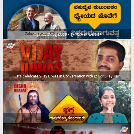
ವಿಶ್ವಗುರುವಾಗುತ್ತ ಭಾರತ – ಶ್ರೀ ಸುನೀಲ್‌ ಕುಲಕರ್ಣಿ
Lets celebrate Vijay Diwas in Conversation with Lt Cdr Bijay Nair
ದಾಸವರೇಣ್ಯ ಕನಕದಾಸರು