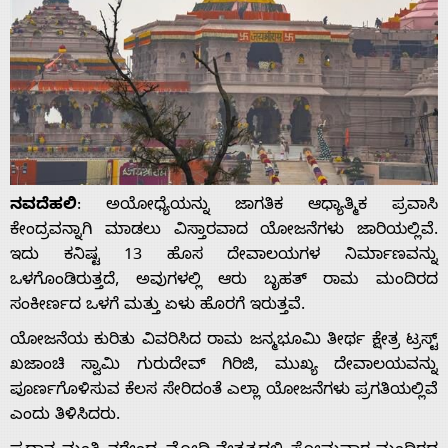
ನವದೆಹಲಿ
: ಅಯೋಧ್ಯೆಯನ್ನು ಜಾಗತಿಕ ಆಧ್ಯಾತ್ಮಿಕ ಪ್ರವಾಸಿ
ಕೇಂದ್ರವನ್ನಾಗಿ ಮಾಡಲು ವಿಸ್ತಾರವಾದ ಯೋಜನೆಗಳು ಜಾರಿಯಲ್ಲಿವೆ.
ಇದು ಕನಿಷ್ಟ 13 ಹೊಸ ದೇವಾಲಯಗಳ ನಿರ್ಮಾಣವನ್ನು
ಒಳಗೊಂಡಿರುತ್ತದೆ, ಅವುಗಳಲ್ಲಿ ಆರು ಬೃಹತ್ ರಾಮ ಮಂದಿರದ
ಸಂಕೀರ್ಣದ ಒಳಗೆ ಮತ್ತು ಏಳು ಹೊರಗೆ ಇರುತ್ತವೆ.
ಯೋಜನೆಯ ಕುರಿತು ವಿವರಿಸಿದ ರಾಮ ಜನ್ಮಭೂಮಿ ತೀರ್ಥ ಕ್ಷೇತ್ರ ಟ್ರಸ್ಟ್
ಖಜಾಂಚಿ ಸ್ವಾಮಿ ಗುರುದೇವ್ ಗಿರಿಜಿ, ಮುಖ್ಯ ದೇವಾಲಯವನ್ನು
ಪೂರ್ಣಗೊಳಿಸುವ ಕೆಲಸ ಸೇರಿದಂತೆ ಎಲ್ಲಾ ಯೋಜನೆಗಳು ಪ್ರಗತಿಯಲ್ಲಿವೆ
ಎಂದು ತಿಳಿಸಿದರು.