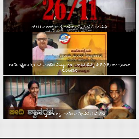
26/11 ಮುಂಬೈ ಉಗ್ರ ದಾಳಿಯ ಕಹಿ ನೆನಪಿಗೆ 12 ವರ್ಷ
ಅಯೋಧ್ಯೆಯ ಶ್ರೀರಾಮ ಮಂದಿರ ವಿನ್ಯಾಸಕಾರ, ದೇಶದ ಹೆಮ್ಮೆಯ ಶಿಲ್ಪಿ ಶ್ರೀ ಚಂದ್ರಕಾಂತ್‌
ಸೋಂಪುರ
ಬೀದಿ ಶ್ವಾನಗಳ ಶ್ವಾಸದಂತಿರುವ ಶ್ರೀಮತಿ ರಜನಿ ಶೆಟ್ಟಿ