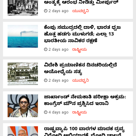
ಅಂತ್ಯಕ್ಕೆ ಆರಂಭ ನೀಡಿತ್ತು ಮೀರ್ಪುರ್
2 days ago
ಯುವಧ್ವನಿ
ಕೆಂಪು ಸಮುದ್ರದಲ್ಲಿ ದಾಳಿ, ಭಾರತ ಧ್ವಜ
ಹೊತ್ತ ಹಡಗು ಮುಳುಗಡೆ; ಎಲ್ಲಾ 13
ಭಾರತೀಯ ನಾವಿಕರ ರಕ್ಷಣೆ
2 days ago
ರಾಷ್ಟ್ರೀಯ
ವಿದೇಶಿ ಪ್ರಯಾಣಿಕನ ದಿನಚರಿಯಲ್ಲಿದೆ
ಅಯೋಧ್ಯೆಯ ಸತ್ಯ
2 days ago
ಯುವಧ್ವನಿ
ಜಾರ್ಖಾಂಡ್‌ ನೇಮಕಾತಿ ಪರೀಕ್ಷಾ ಅಕ್ರಮ:
ಕಾಂಗ್ರೆಸ್‌ ಮೌನ ಪ್ರಶ್ನಿಸಿದ ಇರಾನಿ
4 days ago
ರಾಷ್ಟ್ರೀಯ
ರಾಷ್ಟ್ರವ್ಯಾಪಿ 100 ವಾರಗಳ ಮಾದಕ ದ್ರವ್ಯ