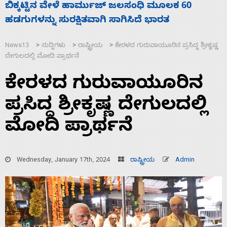
ನಾಗೇಂದ್ರ ರಾಜೀನಾಮೆ ಕೊಡದಿದ್ದರೆ ಸದನ ನಡೆಸಲು
ಸ
ಬಿಡೆವು: ಛಲವಾದಿ ನಾರಾಯಣಸ್ವಾಮಿ
ಹ
News13
ಸುದ್ದಿಗಳು
ರಾಷ್ಟ್ರೀಯ
ಕೇರಳದ ಗುರುವಾಯೂರಿನ ಪ್ರಸಿದ್ಧ ಶ್ರೀಕೃಷ್ಣ
>
>
>
ದೇಗುಲದಲ್ಲಿ ಮೋದಿ ಪ್ರಾರ್ಥನೆ
ಕೇರಳದ ಗುರುವಾಯೂರಿನ
ಪ್ರಸಿದ್ಧ ಶ್ರೀಕೃಷ್ಣ ದೇಗುಲದಲ್ಲಿ
ಮೋದಿ ಪ್ರಾರ್ಥನೆ
Wednesday, January 17th, 2024
ರಾಷ್ಟ್ರೀಯ
Admin