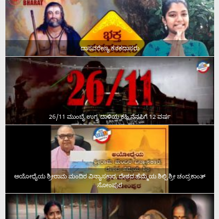
ದಾಸವರೇಣ್ಯ ಕನಕದಾಸರು
26/11 ಮುಂಬೈ ಉಗ್ರ ದಾಳಿಯ ಕಹಿ ನೆನಪಿಗೆ 12 ವರ್ಷ
ಅಯೋಧ್ಯೆಯ ಶ್ರೀರಾಮ ಮಂದಿರ ವಿನ್ಯಾಸಕಾರ, ದೇಶದ ಹೆಮ್ಮೆಯ ಶಿಲ್ಪಿ ಶ್ರೀ ಚಂದ್ರಕಾಂತ್‌
ಸೋಂಪುರ