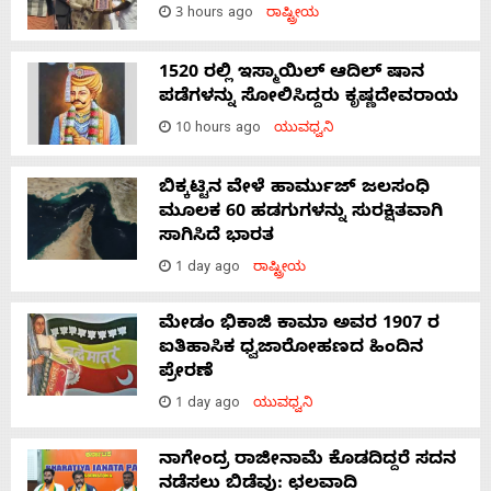
3 hours ago
ರಾಷ್ಟ್ರೀಯ
1520 ರಲ್ಲಿ ಇಸ್ಮಾಯಿಲ್ ಆದಿಲ್ ಷಾನ
ಪಡೆಗಳನ್ನು ಸೋಲಿಸಿದ್ದರು ಕೃಷ್ಣದೇವರಾಯ
10 hours ago
ಯುವಧ್ವನಿ
ಬಿಕ್ಕಟ್ಟಿನ ವೇಳೆ ಹಾರ್ಮುಜ್ ಜಲಸಂಧಿ
ಮೂಲಕ 60 ಹಡಗುಗಳನ್ನು ಸುರಕ್ಷಿತವಾಗಿ
ಸಾಗಿಸಿದೆ ಭಾರತ
1 day ago
ರಾಷ್ಟ್ರೀಯ
ಮೇಡಂ ಭಿಕಾಜಿ ಕಾಮಾ ಅವರ 1907 ರ
ಐತಿಹಾಸಿಕ ಧ್ವಜಾರೋಹಣದ ಹಿಂದಿನ
ಪ್ರೇರಣೆ
1 day ago
ಯುವಧ್ವನಿ
ನಾಗೇಂದ್ರ ರಾಜೀನಾಮೆ ಕೊಡದಿದ್ದರೆ ಸದನ
ನಡೆಸಲು ಬಿಡೆವು: ಛಲವಾದಿ