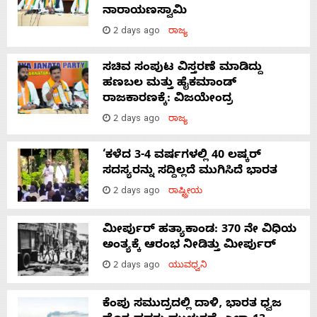
ನಾರಾಯಣಸ್ವಾಮಿ
2 days ago
ರಾಜ್ಯ
ಸಚಿವ ಸಂಪುಟ ವಿಸ್ತರಣೆ ಮಾಡಿದ್ದು
ಹಣಬಲ ಮತ್ತು ಹೈಕಮಾಂಡ್
ರಾಜಕಾರಣಕ್ಕೆ: ವಿಜಯೇಂದ್ರ
2 days ago
ರಾಜ್ಯ
‘ಕಳೆದ 3-4 ವರ್ಷಗಳಲ್ಲಿ 40 ಲಷ್ಕರ್
ಸದಸ್ಯರನ್ನು ಸದ್ದಿಲ್ಲದೆ ಮುಗಿಸಿದೆ ಭಾರತ
2 days ago
ರಾಷ್ಟ್ರೀಯ
ಮೀರ್ಪುರ್ ಹತ್ಯಾಕಾಂಡ: 370 ನೇ ವಿಧಿಯ
ಅಂತ್ಯಕ್ಕೆ ಆರಂಭ ನೀಡಿತ್ತು ಮೀರ್ಪುರ್
2 days ago
ಯುವಧ್ವನಿ
ಕೆಂಪು ಸಮುದ್ರದಲ್ಲಿ ದಾಳಿ, ಭಾರತ ಧ್ವಜ