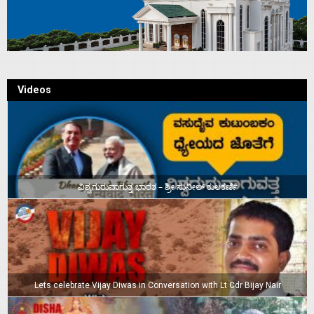
Videos
ವಿಶ್ವಗುರುವಾಗುತ್ತ ಭಾರತ – ಶ್ರೀ ಸುನೀಲ್‌ ಕುಲಕರ್ಣಿ
Lets celebrate Vijay Diwas in Conversation with Lt Cdr Bijay Nair