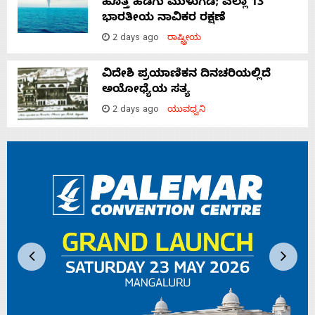
ಹೊತ್ತ ಹಡಗು ಮುಳುಗಡೆ; ಎಲ್ಲಾ 13
ಭಾರತೀಯ ನಾವಿಕರ ರಕ್ಷಣೆ
2 days ago
ರಾಷ್ಟ್ರೀಯ
ವಿದೇಶಿ ಪ್ರಯಾಣಿಕನ ದಿನಚರಿಯಲ್ಲಿದೆ
ಅಯೋಧ್ಯೆಯ ಸತ್ಯ
2 days ago
ಯುವಧ್ವನಿ