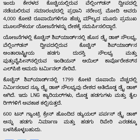
ಇಂದು ಕೇರಳದ ಕೊಚ್ಚಿಯಲ್ಲಿರುವ ವೆಲ್ಲಿಂಗ್‌ಡನ್ ದ್ವೀಪದಲ್ಲಿ
ನಡೆಯಲಿರುವ ಸಮಾರಂಭದಲ್ಲಿ ಪ್ರಧಾನಿ ನರೇಂದ್ರ ಮೋದಿ ಅವರು
4,000 ಕೋಟಿ ರೂಪಾಯಿಗಳಿಗೂ ಹೆಚ್ಚು ಮೌಲ್ಯದ ಮೂರು ಪ್ರಮುಖ
ಮೂಲಸೌಕರ್ಯ ಯೋಜನೆಗಳನ್ನು ದೇಶಕ್ಕೆ ಸಮರ್ಪಿಸಲಿದ್ದಾರೆ.
Home
ಯೋಜನೆಗಳಲ್ಲಿ ಕೊಚ್ಚಿನ್ ಶಿಪ್‌ಯಾರ್ಡ್‌ನಲ್ಲಿ ಹೊಸ ಡ್ರೈ ಡಾಕ್ ಸೌಲಭ್ಯ,
ವೆಲ್ಲಿಂಗ್‌ಡನ್ ದ್ವೀಪದಲ್ಲಿರುವ ಕೊಚ್ಚಿನ್ ಶಿಪ್‌ಯಾರ್ಡ್‌ನ
About
ಅಂತಾರಾಷ್ಟ್ರೀಯ ಹಡಗು ದುರಸ್ತಿ ಸೌಲಭ್ಯ ಮತ್ತು
ಪುತ್ತುವೈಪೀನ್‌ನಲ್ಲಿರುವ ಇಂಡಿಯನ್ ಆಯಿಲ್ ಕಾರ್ಪೊರೇಶನ್‌ನ
ಎಲ್‌ಪಿಜಿ ಆಮದು ಟರ್ಮಿನಲ್ ಸೇರಿವೆ.
Us
ಕೊಚ್ಚಿನ್ ಶಿಪ್‌ಯಾರ್ಡ್‌ನಲ್ಲಿ 1799 ಕೋಟಿ ರೂಪಾಯಿ ವೆಚ್ಚದಲ್ಲಿ
ನಿರ್ಮಿಸಲಾದ ನ್ಯೂ ಡ್ರೈ ಡಾಕ್ ಸೌಲಭ್ಯವು ದೇಶದ ಅತಿದೊಡ್ಡ ಡ್ರೈ ಡಾಕ್
Advertise
ಆಗಿದೆ. ಇದು LNG ಕ್ಯಾರಿಯರ್‌ಗಳು, ದೊಡ್ಡ ಹಡಗುಗಳು ಮತ್ತು ತೈಲ
ರಿಗ್‌ಗಳಿಗೆ ಅವಕಾಶ ಕಲ್ಪಿಸುತ್ತದೆ.
With
600 ಟನ್ ಗ್ಯಾಂಟ್ರಿ ಕ್ರೇನ್ ಹೊಂದಿದ ಡ್ಯುಯಲ್ ಪರ್ಪಸ್ ಡ್ರೈ ಡಾಕ್
ಅನ್ನು ಹಡಗು ನಿರ್ಮಾಣ ಮತ್ತು ಹಡಗು ರಿಪೇರಿ ಎರಡಕ್ಕೂ
s
ಬಳಸಿಕೊಳ್ಳಬಹುದು.