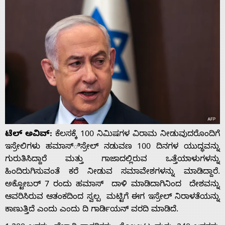
ಟೆಲ್‌ ಅವಿವ್:‌
ಕೆಲಸಕ್ಕೆ 100 ನಿಮಿಷಗಳ ವಿರಾಮ ನೀಡುವುದರೊಂದಿಗೆ
ಇಸ್ರೇಲಿಗಳು ಹಮಾಸ್ಿಸ್ರೇಲ್‌ ನಡುವಣ 100 ದಿನಗಳ ಯುದ್ಧವನ್ನು
ಗುರುತಿಸಿದ್ದಾರೆ ಮತ್ತು ಗಾಜಾದಲ್ಲಿರುವ ಒತ್ತೆಯಾಳುಗಳನ್ನು
ಹಿಂದಿರುಗಿಸುವಂತೆ ಕರೆ ನೀಡುವ ಸಮಾವೇಶಗಳನ್ನು ಮಾಡಿದ್ದಾರೆ.
ಅಕ್ಟೋಬರ್ 7 ರಂದು ಹಮಾಸ್ ದಾಳಿ ಮಾಡಿದಾಗಿನಿಂದ ದೇಶವನ್ನು
ಆವರಿಸಿರುವ ಆತಂಕದಿಂದ ಸ್ವಲ್ಪ ಮಟ್ಟಿಗೆ ಈಗ ಇಸ್ರೇಲ್‌ ನಿರಾಳತೆಯನ್ನು
ಕಾಣುತ್ತಿದೆ ಎಂದು ಎಂದು ದಿ ಗಾರ್ಡಿಯನ್ ವರದಿ ಮಾಡಿದೆ.