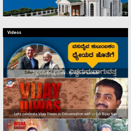
Videos
ವಿಶ್ವಗುರುವಾಗುತ್ತ ಭಾರತ – ಶ್ರೀ ಸುನೀಲ್‌ ಕುಲಕರ್ಣಿ
Lets celebrate Vijay Diwas in Conversation with Lt Cdr Bijay Nair