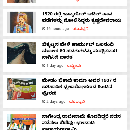
1520 ರಲ್ಲಿ ಇಸ್ಮಾಯಿಲ್ ಆದಿಲ್ ಷಾನ
ಪಡೆಗಳನ್ನು ಸೋಲಿಸಿದ್ದರು ಕೃಷ್ಣದೇವರಾಯ
16 hours ago
ಯುವಧ್ವನಿ
ಬಿಕ್ಕಟ್ಟಿನ ವೇಳೆ ಹಾರ್ಮುಜ್ ಜಲಸಂಧಿ
ಮೂಲಕ 60 ಹಡಗುಗಳನ್ನು ಸುರಕ್ಷಿತವಾಗಿ
ಸಾಗಿಸಿದೆ ಭಾರತ
1 day ago
ರಾಷ್ಟ್ರೀಯ
ಮೇಡಂ ಭಿಕಾಜಿ ಕಾಮಾ ಅವರ 1907 ರ
ಐತಿಹಾಸಿಕ ಧ್ವಜಾರೋಹಣದ ಹಿಂದಿನ
ಪ್ರೇರಣೆ
2 days ago
ಯುವಧ್ವನಿ
ನಾಗೇಂದ್ರ ರಾಜೀನಾಮೆ ಕೊಡದಿದ್ದರೆ ಸದನ
ನಡೆಸಲು ಬಿಡೆವು: ಛಲವಾದಿ
ನಾರಾಯಣಸ್ವಾಮಿ