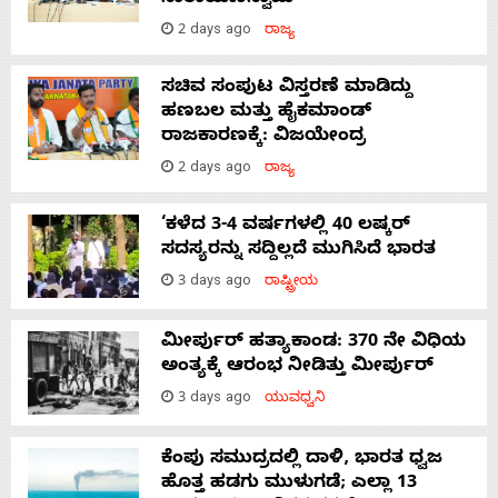
2 days ago
ರಾಜ್ಯ
ಸಚಿವ ಸಂಪುಟ ವಿಸ್ತರಣೆ ಮಾಡಿದ್ದು
ಹಣಬಲ ಮತ್ತು ಹೈಕಮಾಂಡ್
ರಾಜಕಾರಣಕ್ಕೆ: ವಿಜಯೇಂದ್ರ
2 days ago
ರಾಜ್ಯ
‘ಕಳೆದ 3-4 ವರ್ಷಗಳಲ್ಲಿ 40 ಲಷ್ಕರ್
ಸದಸ್ಯರನ್ನು ಸದ್ದಿಲ್ಲದೆ ಮುಗಿಸಿದೆ ಭಾರತ
3 days ago
ರಾಷ್ಟ್ರೀಯ
ಮೀರ್ಪುರ್ ಹತ್ಯಾಕಾಂಡ: 370 ನೇ ವಿಧಿಯ
ಅಂತ್ಯಕ್ಕೆ ಆರಂಭ ನೀಡಿತ್ತು ಮೀರ್ಪುರ್
3 days ago
ಯುವಧ್ವನಿ
ಕೆಂಪು ಸಮುದ್ರದಲ್ಲಿ ದಾಳಿ, ಭಾರತ ಧ್ವಜ
ಹೊತ್ತ ಹಡಗು ಮುಳುಗಡೆ; ಎಲ್ಲಾ 13