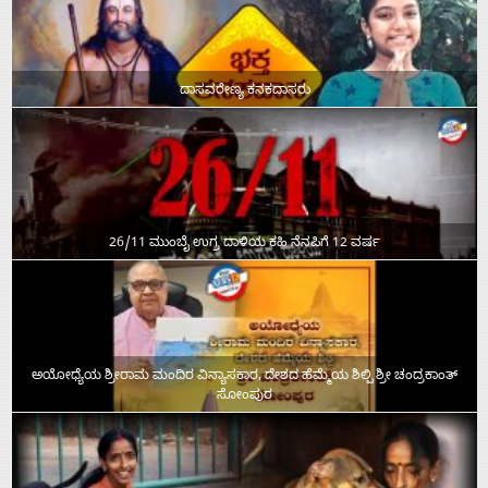
ದಾಸವರೇಣ್ಯ ಕನಕದಾಸರು
26/11 ಮುಂಬೈ ಉಗ್ರ ದಾಳಿಯ ಕಹಿ ನೆನಪಿಗೆ 12 ವರ್ಷ
ಅಯೋಧ್ಯೆಯ ಶ್ರೀರಾಮ ಮಂದಿರ ವಿನ್ಯಾಸಕಾರ, ದೇಶದ ಹೆಮ್ಮೆಯ ಶಿಲ್ಪಿ ಶ್ರೀ ಚಂದ್ರಕಾಂತ್‌
ಸೋಂಪುರ