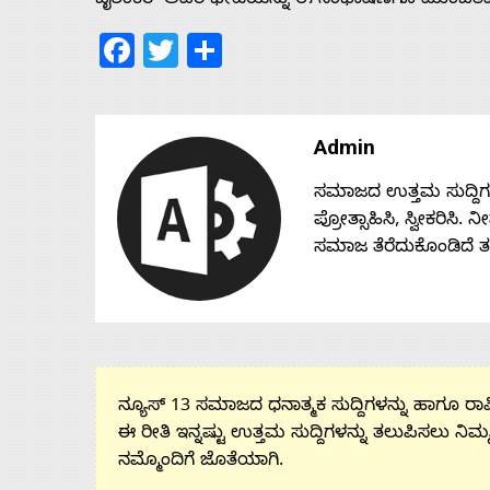
ಜೈಶಂಕರ್ ಅವರ ಭೇಟಿಯನ್ನು ಈ ಸಂಭಾಷಣೆಗೂ ಮುಂಚಿತವಾಗಿ
Facebook
Twitter
Share
Admin
ಸಮಾಜದ ಉತ್ತಮ ಸುದ್ದಿಗಳನ್
ಪ್ರೋತ್ಸಾಹಿಸಿ, ಸ್ವೀಕರಿಸಿ.
ಸಮಾಜ ತೆರೆದುಕೊಂಡಿದೆ 
ನ್ಯೂಸ್ 13 ಸಮಾಜದ ಧನಾತ್ಮಕ ಸುದ್ದಿಗಳನ್ನು ಹಾಗೂ ರಾಷ್
ಈ ರೀತಿ ಇನ್ನಷ್ಟು ಉತ್ತಮ ಸುದ್ದಿಗಳನ್ನು ತಲುಪಿಸಲು ನಿಮ್
ನಮ್ಮೊಂದಿಗೆ ಜೊತೆಯಾಗಿ.