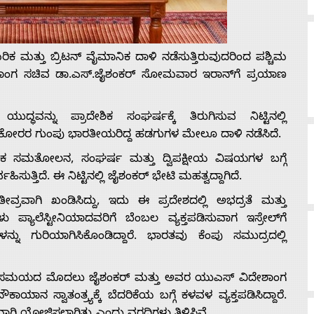
ಿಕ ಮತ್ತು ಬ್ರಿಟನ್‌ ವೈಮಾನಿಕ ದಾಳಿ ನಡೆಸುತ್ತಿರುವುದರಿಂದ ಪಶ್ಚಿಮ
ವಿದೇಶಾಂಗ ಸಚಿವ ಡಾ.ಎಸ್.ಜೈಶಂಕರ್ ಸೋಮವಾರ ಇರಾನ್‌ಗೆ ಪ್ರಯಾಣ
್ಧವನ್ನು ಪ್ರಾದೇಶಿಕ ಸಂಘರ್ಷಕ್ಕೆ ತಿರುಗಿಸುವ ನಿಟ್ಟಿನಲ್ಲಿ
ಡುಕೋರರ ಗುಂಪು ಭಾರತೀಯರಿದ್ದ ಹಡಗುಗಳ ಮೇಲೂ ದಾಳಿ ನಡೆಸಿದೆ.
ತ್ರಿಕ ಸಮತೋಲನ, ಸಂಘರ್ಷ ಮತ್ತು ದ್ವಿಪಕ್ಷೀಯ ವಿಷಯಗಳ ಬಗ್ಗೆ
ಸುತ್ತಿದೆ. ಈ ನಿಟ್ಟಿನಲ್ಲಿ ಜೈಶಂಕರ್‌ ಭೇಟಿ ಮಹತ್ವದ್ದಾಗಿದೆ.
ವ್ರವಾಗಿ ಖಂಡಿಸಿದ್ದು, ಇದು ಈ ಪ್ರದೇಶದಲ್ಲಿ ಅಭದ್ರತೆ ಮತ್ತು
ಳು ಪ್ಯಾಲೆಸ್ಟೀನಿಯಾದವರಿಗೆ ಬೆಂಬಲ ವ್ಯಕ್ತಪಡಿಸುವಾಗ ಇಸ್ರೇಲ್‌ಗೆ
್ನು ಗುರಿಯಾಗಿಸಿಕೊಂಡಿದ್ದಾರೆ. ಭಾರತವು ಕೆಂಪು ಸಮುದ್ರದಲ್ಲಿ
ಲ್ಪ ಸಮಯದ ಮೊದಲು ಜೈಶಂಕರ್ ಮತ್ತು ಅವರ ಯುಎಸ್ ವಿದೇಶಾಂಗ
ಾನ ಸ್ವಾತಂತ್ರ್ಯಕ್ಕೆ ಬೆದರಿಕೆಯ ಬಗ್ಗೆ ಕಳವಳ ವ್ಯಕ್ತಪಡಿಸಿದ್ದಾರೆ.