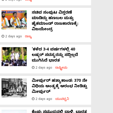
2 days ago
ರಾಜ್ಯ
ಸಚಿವ ಸಂಪುಟ ವಿಸ್ತರಣೆ
ಮಾಡಿದ್ದು ಹಣಬಲ ಮತ್ತು
ಹೈಕಮಾಂಡ್ ರಾಜಕಾರಣಕ್ಕೆ:
ವಿಜಯೇಂದ್ರ
2 days ago
ರಾಜ್ಯ
‘ಕಳೆದ 3-4 ವರ್ಷಗಳಲ್ಲಿ 40
ಲಷ್ಕರ್ ಸದಸ್ಯರನ್ನು ಸದ್ದಿಲ್ಲದೆ
ಮುಗಿಸಿದೆ ಭಾರತ
2 days ago
ರಾಷ್ಟ್ರೀಯ
ಮೀರ್ಪುರ್ ಹತ್ಯಾಕಾಂಡ: 370 ನೇ
ವಿಧಿಯ ಅಂತ್ಯಕ್ಕೆ ಆರಂಭ ನೀಡಿತ್ತು
ಮೀರ್ಪುರ್
2 days ago
ಯುವಧ್ವನಿ
ಕೆಂಪು ಸಮುದ್ರದಲ್ಲಿ ದಾಳಿ, ಭಾರತ