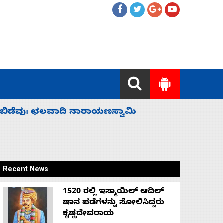
ಹೈಕಮಾಂಡ್ ರಾಜಕಾರಣಕ್ಕೆ: ವಿಜಯೇಂದ್ರ
‘ಕಳೆದ 3-4 
Recent News
1520 ರಲ್ಲಿ ಇಸ್ಮಾಯಿಲ್ ಆದಿಲ್
ಷಾನ ಪಡೆಗಳನ್ನು ಸೋಲಿಸಿದ್ದರು
ಕೃಷ್ಣದೇವರಾಯ