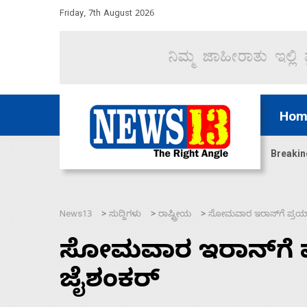
Friday, 7th August 2026
Hom
ದ್ದರೆ ಸದನ ನಡೆಸಲು ಬಿಡೆವು: ಛಲವಾದಿ ನಾರಾಯಣಸ್ವಾಮಿ
Breakin
News13
ಸುದ್ದಿಗಳು
ರಾಷ್ಟ್ರೀಯ
ಸೋಮವಾರ ಇರಾನ್‌ಗೆ ಪ್ರಯಾಣ
>
>
>
ಸೋಮವಾರ ಇರಾನ್‌ಗೆ ಪ್
ಜೈಶಂಕರ್