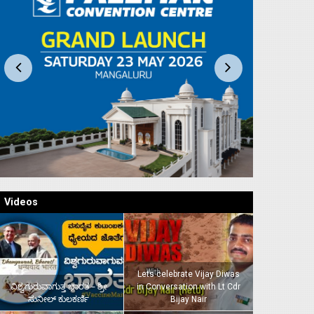
Videos
Lets celebrate Vijay Diwas
ವಿಶ್ವಗುರುವಾಗುತ್ತ ಭಾರತ – ಶ್ರೀ
in Conversation with Lt Cdr
ಸುನೀಲ್‌ ಕುಲಕರ್ಣಿ
Bijay Nair