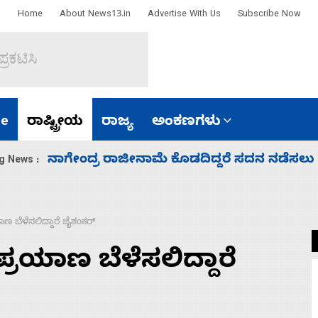
Home
About News13.in
Advertise With Us
Subscribe Now
e
ರಾಷ್ಟ್ರೀಯ
ರಾಜ್ಯ
ಅಂಕಣಗಳು
ಸಚಿವ ಸಂಪುಟ ವಿಸ್ತರಣೆ ಮಾಡಿದ್ದು ಹಣಬಲ ಮತ್ತು 
g News :
 ಬೆಳೆಸಲಿದ್ದಾರೆ ಜೈಶಂಕರ್
ರಯಾಣ ಬೆಳೆಸಲಿದ್ದಾರೆ