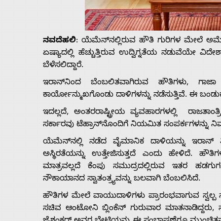
Us
ನವದೆಹಲಿ
: ಯೆಮೆನ್‌ನಲ್ಲಿರುವ ಹೌತಿ ಗುರಿಗಳ ಮೇಲೆ ಅಮೆರ
Advertise
ಏಷ್ಯಾದಲ್ಲಿ ಹೆಚ್ಚುತ್ತಿರುವ ಉದ್ವಿಗ್ನತೆಯ ನಡುವೆಯೇ 
ಬೆಳೆಸಲಿದ್ದಾರೆ.
With
ಇರಾನ್‌ನಿಂದ ಬೆಂಬಲಿತವಾಗಿರುವ ಹೌತಿಗಳು, ಗಾಜಾ ಯುದ
ಕಾರ್ಯೋನ್ಮುಖಗೊಂಡು ದಾಳಿಗಳನ್ನು ನಡೆಸುತ್ತಿವೆ. ಈ ಬಂ
s
ಇದಲ್ಲದೆ, ಅಂತರರಾಷ್ಟ್ರೀಯ ವ್ಯವಹಾರಗಳಲ್ಲಿ ರಾಜತಾಂ
ಸರ್ಕಾರವು ಟೆಹ್ರಾನ್‌ನೊಂದಿಗೆ ನಿಯಮಿತ ಸಂಪರ್ಕಗಳನ್ನು ನಿರ್ವಹಿ
Contact
ಯೆಮೆನ್‌ನಲ್ಲಿ ನಡೆದ ವೈಮಾನಿಕ ದಾಳಿಯನ್ನು ಇರಾನ್ ತೀ
ಅಸ್ಥಿರತೆಯನ್ನು ಉತ್ತೇಜಿಸುತ್ತದೆ ಎಂದು ಹೇಳಿದೆ. ಹೌತಿಗ
Us
ಮಾತ್ರವಲ್ಲದೆ ಕೆಂಪು ಸಮುದ್ರದಲ್ಲಿರುವ ಇತರ ಹಡಗುಗಳನ
ನೌಕಾಯಾನದ ಸ್ವಾತಂತ್ರ್ಯವನ್ನು ಬಲವಾಗಿ ಬೆಂಬಲಿಸಿದೆ.
ಹೌತಿಗಳ ಮೇಲೆ ವಾಯುದಾಳಿಗಳು ಪ್ರಾರಂಭವಾಗುವ ಸ್ವ
ಸಚಿವ ಆಂಟೋನಿ ಬ್ಲಿಂಕೆನ್ ಗುರುವಾರ ಮಾತನಾಡಿದ್ದರು, ನೌಕಾಯ