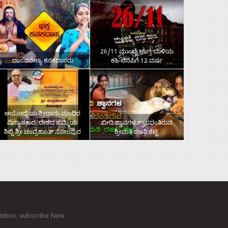
26/11 ಮುಂಬೈ ಉಗ್ರ ದಾಳಿಯ
ದಾಸವರೇಣ್ಯ ಕನಕದಾಸರು
ಕಹಿ ನೆನಪಿಗೆ 12 ವರ್ಷ
ಅಯೋಧ್ಯೆಯ ಶ್ರೀರಾಮ ಮಂದಿರ
ವಿನ್ಯಾಸಕಾರ, ದೇಶದ ಹೆಮ್ಮೆಯ
ಬೀದಿ ಶ್ವಾನಗಳ ಶ್ವಾಸದಂತಿರುವ
ಶಿಲ್ಪಿ ಶ್ರೀ ಚಂದ್ರಕಾಂತ್‌ ಸೋಂಪುರ
ಶ್ರೀಮತಿ ರಜನಿ ಶೆಟ್ಟಿ
 inbox. subscribe Now