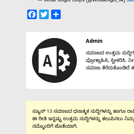
— White Knight Corps (@Whiteknight_IA)
Jan
Facebook
Twitter
Share
Admin
ಸಮಾಜದ ಉತ್ತಮ ಸುದ್ದಿಗಳನ್
ಪ್ರೋತ್ಸಾಹಿಸಿ, ಸ್ವೀಕರಿಸಿ.
ಸಮಾಜ ತೆರೆದುಕೊಂಡಿದೆ 
ನ್ಯೂಸ್ 13 ಸಮಾಜದ ಧನಾತ್ಮಕ ಸುದ್ದಿಗಳನ್ನು ಹಾಗೂ ರಾಷ್
ಈ ರೀತಿ ಇನ್ನಷ್ಟು ಉತ್ತಮ ಸುದ್ದಿಗಳನ್ನು ತಲುಪಿಸಲು ನಿಮ್
ನಮ್ಮೊಂದಿಗೆ ಜೊತೆಯಾಗಿ.