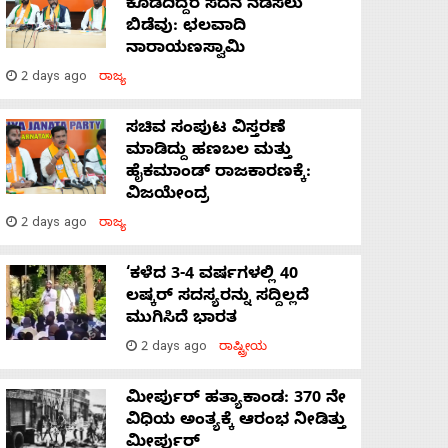
ಕೊಡದಿದ್ದರೆ ಸದನ ನಡೆಸಲು
ಬಿಡೆವು: ಛಲವಾದಿ
ನಾರಾಯಣಸ್ವಾಮಿ
2 days ago
ರಾಜ್ಯ
ಸಚಿವ ಸಂಪುಟ ವಿಸ್ತರಣೆ
ಮಾಡಿದ್ದು ಹಣಬಲ ಮತ್ತು
ಹೈಕಮಾಂಡ್ ರಾಜಕಾರಣಕ್ಕೆ:
ವಿಜಯೇಂದ್ರ
2 days ago
ರಾಜ್ಯ
‘ಕಳೆದ 3-4 ವರ್ಷಗಳಲ್ಲಿ 40
ಲಷ್ಕರ್ ಸದಸ್ಯರನ್ನು ಸದ್ದಿಲ್ಲದೆ
ಮುಗಿಸಿದೆ ಭಾರತ
2 days ago
ರಾಷ್ಟ್ರೀಯ
ಮೀರ್ಪುರ್ ಹತ್ಯಾಕಾಂಡ: 370 ನೇ
ವಿಧಿಯ ಅಂತ್ಯಕ್ಕೆ ಆರಂಭ ನೀಡಿತ್ತು
ಮೀರ್ಪುರ್