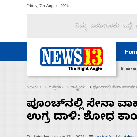
Friday, 7th August 2026
Hom
ಜಲಸಂಧಿ ಮೂಲಕ 60 ಹಡಗುಗಳನ್ನು ಸುರಕ್ಷಿತವಾಗಿ ಸಾಗಿಸಿದೆ ಭ
Breakin
News13
ಸುದ್ದಿಗಳು
ರಾಷ್ಟ್ರೀಯ
ಪೂಂಚ್‌ನಲ್ಲಿ ಸೇನಾ ವಾಹನ
>
>
>
ಪೂಂಚ್‌ನಲ್ಲಿ ಸೇನಾ ವ
ಉಗ್ರ ದಾಳಿ: ಶೋಧ ಕ