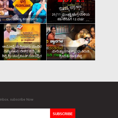
26/11 ಮುಂಬೈ ಉಗ್ರ ದಾಳಿಯ
ದಾಸವರೇಣ್ಯ ಕನಕದಾಸರು
ಕಹಿ ನೆನಪಿಗೆ 12 ವರ್ಷ
ಅಯೋಧ್ಯೆಯ ಶ್ರೀರಾಮ ಮಂದಿರ
ವಿನ್ಯಾಸಕಾರ, ದೇಶದ ಹೆಮ್ಮೆಯ
ಬೀದಿ ಶ್ವಾನಗಳ ಶ್ವಾಸದಂತಿರುವ
ಶಿಲ್ಪಿ ಶ್ರೀ ಚಂದ್ರಕಾಂತ್‌ ಸೋಂಪುರ
ಶ್ರೀಮತಿ ರಜನಿ ಶೆಟ್ಟಿ
 inbox. subscribe Now