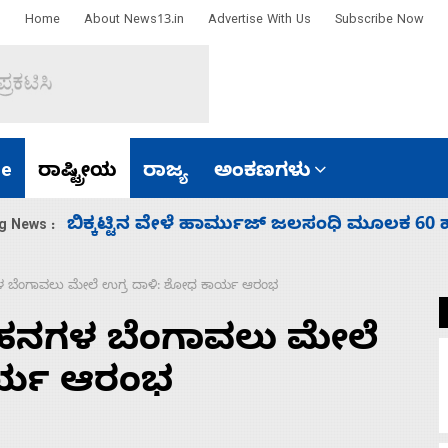
Home
About News13.in
Advertise With Us
Subscribe Now
e
ರಾಷ್ಟ್ರೀಯ
ರಾಜ್ಯ
ಅಂಕಣಗಳು
ಾರತ
ನಾಗೇಂದ್ರ ರಾಜೀನಾಮೆ ಕೊಡದಿದ್ದರೆ ಸದನ ನಡೆಸಲು
g News :
ಗಳ ಬೆಂಗಾವಲು ಮೇಲೆ ಉಗ್ರ ದಾಳಿ: ಶೋಧ ಕಾರ್ಯ ಆರಂಭ
ಾಹನಗಳ ಬೆಂಗಾವಲು ಮೇಲೆ
ಾರ್ಯ ಆರಂಭ