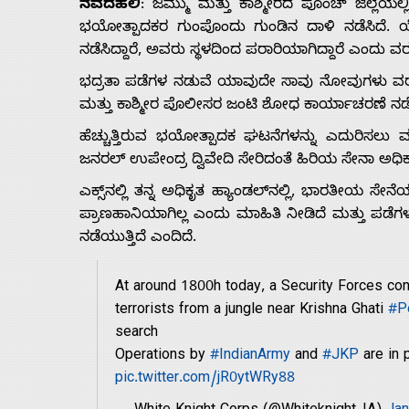
Us
ನವದೆಹಲಿ
: ಜಮ್ಮು ಮತ್ತು ಕಾಶ್ಮೀರದ ಪೂಂಚ್ ಜಿಲ್ಲೆ
ಭಯೋತ್ಪಾದಕರ ಗುಂಪೊಂದು ಗುಂಡಿನ ದಾಳಿ ನಡೆಸಿದೆ. ಯ
ನಡೆಸಿದ್ದಾರೆ, ಅವರು ಸ್ಥಳದಿಂದ ಪರಾರಿಯಾಗಿದ್ದಾರೆ ಎಂದು ವ
Advertise
ಭದ್ರತಾ ಪಡೆಗಳ ನಡುವೆ ಯಾವುದೇ ಸಾವು ನೋವುಗಳು ವರದಿಯ
ಮತ್ತು ಕಾಶ್ಮೀರ ಪೊಲೀಸರ ಜಂಟಿ ಶೋಧ ಕಾರ್ಯಾಚರಣೆ ನಡೆಯ
With
ಹೆಚ್ಚುತ್ತಿರುವ ಭಯೋತ್ಪಾದಕ ಘಟನೆಗಳನ್ನು ಎದುರಿಸಲು ಮ
ಜನರಲ್ ಉಪೇಂದ್ರ ದ್ವಿವೇದಿ ಸೇರಿದಂತೆ ಹಿರಿಯ ಸೇನಾ ಅಧಿಕಾ
s
ಎಕ್ಸ್‌ನಲ್ಲಿ ತನ್ನ ಅಧಿಕೃತ ಹ್ಯಾಂಡಲ್‌ನಲ್ಲಿ, ಭಾರತೀಯ ಸೇ
ಪ್ರಾಣಹಾನಿಯಾಗಿಲ್ಲ ಎಂದು ಮಾಹಿತಿ ನೀಡಿದೆ ಮತ್ತು ಪಡೆ
ನಡೆಯುತ್ತಿದೆ ಎಂದಿದೆ.
Contact
At around 1800h today, a Security Forces co
Us
terrorists from a jungle near Krishna Ghati
#P
search
Operations by
#IndianArmy
and
#JKP
are in 
pic.twitter.com/jR0ytWRy88