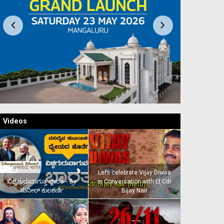
Videos
Lets celebrate Vijay Diwas
ವಿಶ್ವಗುರುವಾಗುತ್ತ ಭಾರತ – ಶ್ರೀ
in Conversation with Lt Cdr
ಸುನೀಲ್‌ ಕುಲಕರ್ಣಿ
Bijay Nair