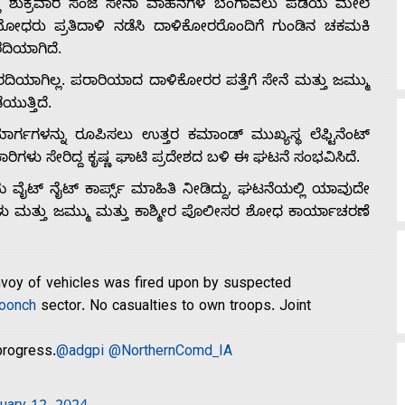
ಯಲ್ಲಿ ಶುಕ್ರವಾರ ಸಂಜೆ ಸೇನಾ ವಾಹನಗಳ ಬೆಂಗಾವಲು ಪಡೆಯ ಮೇಲೆ
ೋಧರು ಪ್ರತಿದಾಳಿ ನಡೆಸಿ ದಾಳಿಕೋರರೊಂದಿಗೆ ಗುಂಡಿನ ಚಕಮಕಿ
ರದಿಯಾಗಿದೆ.
ಾಗಿಲ್ಲ. ಪರಾರಿಯಾದ ದಾಳಿಕೋರರ ಪತ್ತೆಗೆ ಸೇನೆ ಮತ್ತು ಜಮ್ಮು
ುತ್ತಿದೆ.
ಾರ್ಗಗಳನ್ನು ರೂಪಿಸಲು ಉತ್ತರ ಕಮಾಂಡ್ ಮುಖ್ಯಸ್ಥ ಲೆಫ್ಟಿನೆಂಟ್
ರಿಗಳು ಸೇರಿದ್ದ ಕೃಷ್ಣ ಘಾಟಿ ಪ್ರದೇಶದ ಬಳಿ ಈ ಘಟನೆ ಸಂಭವಿಸಿದೆ.
ನೆಯ ವೈಟ್ ನೈಟ್ ಕಾರ್ಪ್ಸ್ ಮಾಹಿತಿ ನೀಡಿದ್ದು, ಘಟನೆಯಲ್ಲಿ ಯಾವುದೇ
ಗಳು ಮತ್ತು ಜಮ್ಮು ಮತ್ತು ಕಾಶ್ಮೀರ ಪೊಲೀಸರ ಶೋಧ ಕಾರ್ಯಾಚರಣೆ
nvoy of vehicles was fired upon by suspected
oonch
sector. No casualties to own troops. Joint
progress.
@adgpi
@NorthernComd_IA