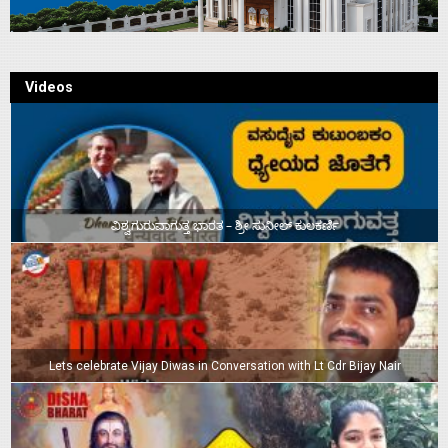
Videos
ವಿಶ್ವಗುರುವಾಗುತ್ತ ಭಾರತ – ಶ್ರೀ ಸುನೀಲ್‌ ಕುಲಕರ್ಣಿ
Lets celebrate Vijay Diwas in Conversation with Lt Cdr Bijay Nair