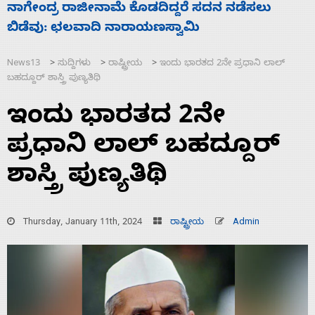
ಸಚಿವ ಸಂಪುಟ ವಿಸ್ತರಣೆ ಮಾಡಿದ್ದು ಹಣಬಲ ಮತ್ತು
‘
ಹೈಕಮಾಂಡ್ ರಾಜಕಾರಣಕ್ಕೆ: ವಿಜಯೇಂದ್ರ
ಮ
News13
ಸುದ್ದಿಗಳು
ರಾಷ್ಟ್ರೀಯ
ಇಂದು ಭಾರತದ 2ನೇ ಪ್ರಧಾನಿ ಲಾಲ್
>
>
>
ಬಹದ್ದೂರ್ ಶಾಸ್ತ್ರಿ ಪುಣ್ಯತಿಥಿ
ಇಂದು ಭಾರತದ 2ನೇ
ಪ್ರಧಾನಿ ಲಾಲ್ ಬಹದ್ದೂರ್
ಶಾಸ್ತ್ರಿ ಪುಣ್ಯತಿಥಿ
Thursday, January 11th, 2024
ರಾಷ್ಟ್ರೀಯ
Admin