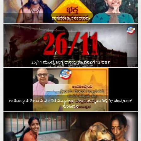
ದಾಸವರೇಣ್ಯ ಕನಕದಾಸರು
26/11 ಮುಂಬೈ ಉಗ್ರ ದಾಳಿಯ ಕಹಿ ನೆನಪಿಗೆ 12 ವರ್ಷ
ಅಯೋಧ್ಯೆಯ ಶ್ರೀರಾಮ ಮಂದಿರ ವಿನ್ಯಾಸಕಾರ, ದೇಶದ ಹೆಮ್ಮೆಯ ಶಿಲ್ಪಿ ಶ್ರೀ ಚಂದ್ರಕಾಂತ್‌
ಸೋಂಪುರ