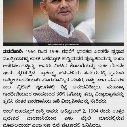
ನವದೆಹಲಿ
: 1964 ರಿಂದ 1996 ರವರೆಗೆ ಭಾರತದ ಎರಡನೇ ಪ್ರಧಾನ
ಮಂತ್ರಿಯಾಗಿದ್ದ ಲಾಲ್ ಬಹದ್ದೂರ್ ಶಾಸ್ತ್ರಿಯವರ ಪುಣ್ಯತಿಥಿಯನ್ನು ಇಂದು
ಆಚರಿಸಲಾಗುತ್ತಿದ್ದು, ಅವರು ನೀಡಿದ ಕೊಡುಗೆಯನ್ನು ಇಡೀ ದೇಶವೇ
ಇಂದು ಸ್ಮರಿಸುತ್ತಿದೆ. ಸ್ವಾತಂತ್ರ್ಯ ಚಳುವಳಿಯ ಸಮಯದಲ್ಲಿ ಪ್ರಮುಖ
ರಾಷ್ಟ್ರೀಯವಾದಿಯಾಗಿ ಹೊರಹೊಮ್ಮಿದ ನಂತರ, ಶಾಸ್ತ್ರಿ ಏಳು ವರ್ಷಗಳ
ಕಾಲ ಬ್ರಿಟಿಷ್ ಜೈಲುಗಳಲ್ಲಿ ಶಿಕ್ಷೆ ಅನುಭವಿಸಿದ್ದರು. ಮಹಾತ್ಮಾ
ಗಾಂಧೀಜಿಯವರ ಅಸಹಕಾರದ ಕರೆಗೆ ಓಗೊಟ್ಟು ತಮ್ಮ ವಿದ್ಯಾಭ್ಯಾಸವನ್ನು
ತ್ಯಜಿಸಿ ನಂತರ ವಾರಣಾಸಿಯ ಕಾಶಿ ವಿದ್ಯಾಪೀಠವನ್ನು ಸೇರಿದರು.
ಲಾಲ್ ಬಹದ್ದೂರ್ ಶಾಸ್ತ್ರಿ ಅವರು ಅಕ್ಟೋಬರ್ 2, 1904 ರಂದು ಉತ್ತರ
ಪ್ರದೇಶದ ವಾರಣಾಸಿಯಿಂದ ಏಳು ಮೈಲಿ ದೂರದಲ್ಲಿರುವ
ಮೊಘಲ್ಸರಾಯ್ ಎಂಬ ಸಣ್ಣ ರೈಲ್ವೆ ಪಟ್ಟಣದಲ್ಲಿ ಜನಿಸಿದರು.