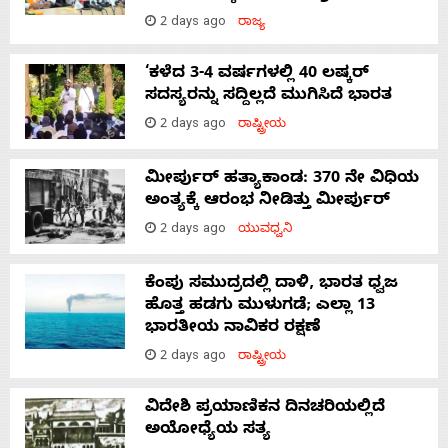
2 days ago
ರಾಜ್ಯ
‘ಕಳೆದ 3-4 ವರ್ಷಗಳಲ್ಲಿ 40 ಲಷ್ಕರ್
ಸದಸ್ಯರನ್ನು ಸದ್ದಿಲ್ಲದೆ ಮುಗಿಸಿದೆ ಭಾರತ
2 days ago
ರಾಷ್ಟ್ರೀಯ
ಮೀರ್ಪುರ್ ಹತ್ಯಾಕಾಂಡ: 370 ನೇ ವಿಧಿಯ
ಅಂತ್ಯಕ್ಕೆ ಆರಂಭ ನೀಡಿತ್ತು ಮೀರ್ಪುರ್
2 days ago
ಯುವಧ್ವನಿ
ಕೆಂಪು ಸಮುದ್ರದಲ್ಲಿ ದಾಳಿ, ಭಾರತ ಧ್ವಜ
ಹೊತ್ತ ಹಡಗು ಮುಳುಗಡೆ; ಎಲ್ಲಾ 13
ಭಾರತೀಯ ನಾವಿಕರ ರಕ್ಷಣೆ
2 days ago
ರಾಷ್ಟ್ರೀಯ
ವಿದೇಶಿ ಪ್ರಯಾಣಿಕನ ದಿನಚರಿಯಲ್ಲಿದೆ
ಅಯೋಧ್ಯೆಯ ಸತ್ಯ