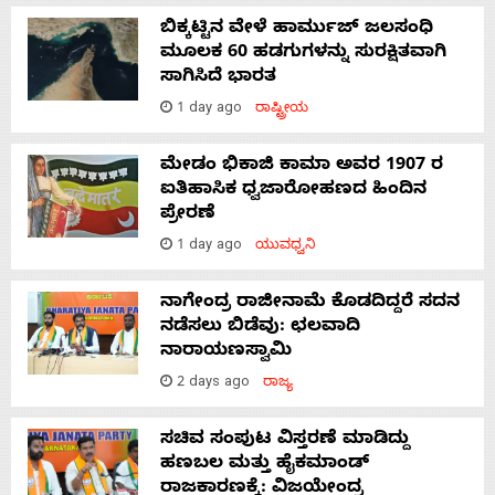
ಬಿಕ್ಕಟ್ಟಿನ ವೇಳೆ ಹಾರ್ಮುಜ್ ಜಲಸಂಧಿ
ಮೂಲಕ 60 ಹಡಗುಗಳನ್ನು ಸುರಕ್ಷಿತವಾಗಿ
ಸಾಗಿಸಿದೆ ಭಾರತ
1 day ago
ರಾಷ್ಟ್ರೀಯ
ಮೇಡಂ ಭಿಕಾಜಿ ಕಾಮಾ ಅವರ 1907 ರ
ಐತಿಹಾಸಿಕ ಧ್ವಜಾರೋಹಣದ ಹಿಂದಿನ
ಪ್ರೇರಣೆ
1 day ago
ಯುವಧ್ವನಿ
ನಾಗೇಂದ್ರ ರಾಜೀನಾಮೆ ಕೊಡದಿದ್ದರೆ ಸದನ
ನಡೆಸಲು ಬಿಡೆವು: ಛಲವಾದಿ
ನಾರಾಯಣಸ್ವಾಮಿ
2 days ago
ರಾಜ್ಯ
ಸಚಿವ ಸಂಪುಟ ವಿಸ್ತರಣೆ ಮಾಡಿದ್ದು
ಹಣಬಲ ಮತ್ತು ಹೈಕಮಾಂಡ್
ರಾಜಕಾರಣಕ್ಕೆ: ವಿಜಯೇಂದ್ರ