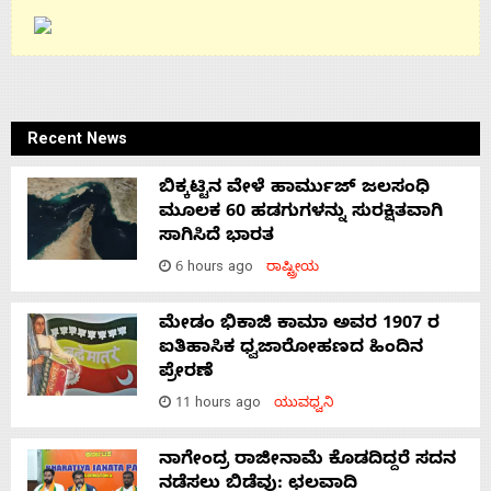
Recent News
ಬಿಕ್ಕಟ್ಟಿನ ವೇಳೆ ಹಾರ್ಮುಜ್ ಜಲಸಂಧಿ
ಮೂಲಕ 60 ಹಡಗುಗಳನ್ನು ಸುರಕ್ಷಿತವಾಗಿ
ಸಾಗಿಸಿದೆ ಭಾರತ
6 hours ago
ರಾಷ್ಟ್ರೀಯ
ಮೇಡಂ ಭಿಕಾಜಿ ಕಾಮಾ ಅವರ 1907 ರ
ಐತಿಹಾಸಿಕ ಧ್ವಜಾರೋಹಣದ ಹಿಂದಿನ
ಪ್ರೇರಣೆ
11 hours ago
ಯುವಧ್ವನಿ
ನಾಗೇಂದ್ರ ರಾಜೀನಾಮೆ ಕೊಡದಿದ್ದರೆ ಸದನ
ನಡೆಸಲು ಬಿಡೆವು: ಛಲವಾದಿ