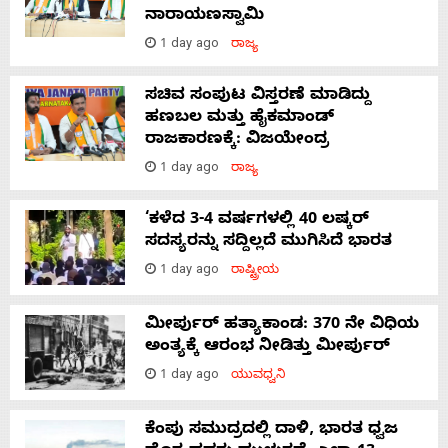
ನಾರಾಯಣಸ್ವಾಮಿ
1 day ago
ರಾಜ್ಯ
ಸಚಿವ ಸಂಪುಟ ವಿಸ್ತರಣೆ ಮಾಡಿದ್ದು
ಹಣಬಲ ಮತ್ತು ಹೈಕಮಾಂಡ್
ರಾಜಕಾರಣಕ್ಕೆ: ವಿಜಯೇಂದ್ರ
1 day ago
ರಾಜ್ಯ
‘ಕಳೆದ 3-4 ವರ್ಷಗಳಲ್ಲಿ 40 ಲಷ್ಕರ್
ಸದಸ್ಯರನ್ನು ಸದ್ದಿಲ್ಲದೆ ಮುಗಿಸಿದೆ ಭಾರತ
1 day ago
ರಾಷ್ಟ್ರೀಯ
ಮೀರ್ಪುರ್ ಹತ್ಯಾಕಾಂಡ: 370 ನೇ ವಿಧಿಯ
ಅಂತ್ಯಕ್ಕೆ ಆರಂಭ ನೀಡಿತ್ತು ಮೀರ್ಪುರ್
1 day ago
ಯುವಧ್ವನಿ
ಕೆಂಪು ಸಮುದ್ರದಲ್ಲಿ ದಾಳಿ, ಭಾರತ ಧ್ವಜ