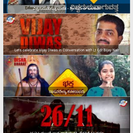
ವಿಶ್ವಗುರುವಾಗುತ್ತ ಭಾರತ – ಶ್ರೀ ಸುನೀಲ್‌ ಕುಲಕರ್ಣಿ
Lets celebrate Vijay Diwas in Conversation with Lt Cdr Bijay Nair
ದಾಸವರೇಣ್ಯ ಕನಕದಾಸರು