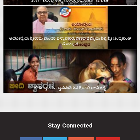
26/11 ಮುಂಬೈ ಉಗ್ರ ದಾಳಿಯ ಕಹಿ ನೆನಪಿಗೆ 12 ವರ್ಷ
ಅಯೋಧ್ಯೆಯ ಶ್ರೀರಾಮ ಮಂದಿರ ವಿನ್ಯಾಸಕಾರ, ದೇಶದ ಹೆಮ್ಮೆಯ ಶಿಲ್ಪಿ ಶ್ರೀ ಚಂದ್ರಕಾಂತ್‌
ಸೋಂಪುರ
ಬೀದಿ ಶ್ವಾನಗಳ ಶ್ವಾಸದಂತಿರುವ ಶ್ರೀಮತಿ ರಜನಿ ಶೆಟ್ಟಿ
Stay Connected