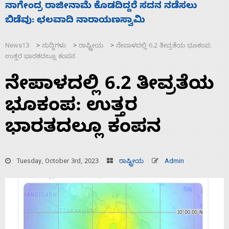
ಸಚಿವ ಸಂಪುಟ ವಿಸ್ತರಣೆ ಮಾಡಿದ್ದು ಹಣಬಲ ಮತ್ತು
‘
ಹೈಕಮಾಂಡ್ ರಾಜಕಾರಣಕ್ಕೆ: ವಿಜಯೇಂದ್ರ
ಮ
News13
ಸುದ್ದಿಗಳು
ರಾಷ್ಟ್ರೀಯ
ನೇಪಾಳದಲ್ಲಿ 6.2 ತೀವ್ರತೆಯ ಭೂಕಂಪ:
>
>
>
ಉತ್ತರ ಭಾರತದಲ್ಲೂ ಕಂಪನ
ನೇಪಾಳದಲ್ಲಿ 6.2 ತೀವ್ರತೆಯ
ಭೂಕಂಪ: ಉತ್ತರ
ಭಾರತದಲ್ಲೂ ಕಂಪನ
Tuesday, October 3rd, 2023
ರಾಷ್ಟ್ರೀಯ
Admin