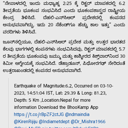
“ನೇಪಾಳದಲ್ಲಿ ಇಂದು ಮಧ್ಯಾಹ್ನ 2:25 ಕ್ಕೆ ರಿಕ್ಟರ್ ಮಾಪಕದಲ್ಲಿ 6.2
ತೀವ್ರತೆಯ ಭೂಕಂಪ ಸಂಭವಿಸಿದೆ ಎಂದು ಭೂಕಂಪಶಾಸ್ತ್ರದ ರಾಷ್ಟ್ರೀಯ
ಕೇಂದ್ರ ತಿಳಿಸಿದೆ. ದೆಹಲಿ-ಎನ್‌ಸಿಆರ್ ಪ್ರದೇಶದಲ್ಲಿ ಕಂಪನದ
ಅನುಭವವಾಗಿದ್ದು, ಇದು 20 ಸೆಕೆಂಡ್‌ಗೂ ಹೆಚ್ಚು ಕಾಲ ಇತ್ತು” ಎಂದು
ವರದಿಗಳು ತಿಳಿಸಿವೆ.
ಜೂನ್‌ನಲ್ಲಿಯೂ, ದೆಹಲಿ-ಎನ್‌ಸಿಆರ್ ಪ್ರದೇಶ ಮತ್ತು ಉತ್ತರ ಭಾರತದ
Home
ಕೆಲವು ಭಾಗಗಳಲ್ಲಿ ಕಂಪನಗಳು ಸಂಭವಿಸಿದವು, ರಿಕ್ಟರ್ ಮಾಪಕದಲ್ಲಿ 5.7
ರ ತೀವ್ರತೆಯ ಭೂಕಂಪವು ಜಮ್ಮು ಮತ್ತು ಕಾಶ್ಮೀರದ ಕಿಶ್ತ್‌ವಾರ್‌ನಿಂದ 30
ಕಿಮೀ ಆಗ್ನೇಯಕ್ಕೆ ಸಂಭವಿಸಿದೆ. ಡೆಹ್ರಾಡೂನ್, ಪಿಥೋರಗಢ್ ಸೇರಿದಂತೆ
About
ಉತ್ತರಾಖಂಡದಲ್ಲಿ ಕಂಪನದ ಅನುಭವವಾಗಿದೆ.
Us
Earthquake of Magnitude:6.2, Occurred on 03-10-
2023, 14:51:04 IST, Lat: 29.39 & Long: 81.23,
Depth: 5 Km ,Location:Nepal for more
Advertise
information Download the BhooKamp App
https://t.co/rBpZF2ctJG
@ndmaindia
With
@KirenRijiju
@Indiametdept
@Dr_Mishra1966