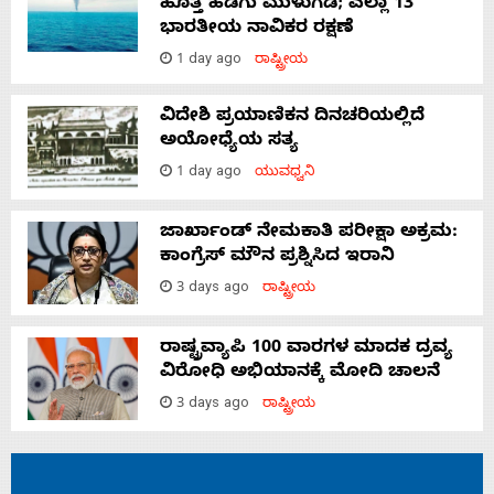
ಹೊತ್ತ ಹಡಗು ಮುಳುಗಡೆ; ಎಲ್ಲಾ 13
ಭಾರತೀಯ ನಾವಿಕರ ರಕ್ಷಣೆ
1 day ago
ರಾಷ್ಟ್ರೀಯ
ವಿದೇಶಿ ಪ್ರಯಾಣಿಕನ ದಿನಚರಿಯಲ್ಲಿದೆ
ಅಯೋಧ್ಯೆಯ ಸತ್ಯ
1 day ago
ಯುವಧ್ವನಿ
ಜಾರ್ಖಾಂಡ್‌ ನೇಮಕಾತಿ ಪರೀಕ್ಷಾ ಅಕ್ರಮ:
ಕಾಂಗ್ರೆಸ್‌ ಮೌನ ಪ್ರಶ್ನಿಸಿದ ಇರಾನಿ
3 days ago
ರಾಷ್ಟ್ರೀಯ
ರಾಷ್ಟ್ರವ್ಯಾಪಿ 100 ವಾರಗಳ ಮಾದಕ ದ್ರವ್ಯ
ವಿರೋಧಿ ಅಭಿಯಾನಕ್ಕೆ ಮೋದಿ ಚಾಲನೆ
3 days ago
ರಾಷ್ಟ್ರೀಯ