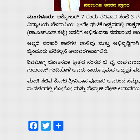
Us
ಮಂಗಳೂರು
: ಅಕ್ಟೋಬರ್ 7 ರಂದು ಶನಿವಾರ ಸಂಜೆ 3 ಗಂಟೆ
Advertise
ವಿದ್ಯಾಲಯ ಬೆಳಗಾವಿಯ 23ನೇ ಘಟಿಕೋತ್ಸವದಲ್ಲಿ ಡಾಕ್ಟರ್ ಆ
(ಡಾ.ಎಚ್.ಎಸ್.ಶೆಟ್ಟಿ) ಇವರಿಗೆ ಅಭಿನಂದನಾ ಸಮಾರಂಭ ಆ
With
ಅಲ್ಲದೆ ಸರಕಾರಿ ಶಾಲೆಗಳ ಉಳಿವು ಮತ್ತು ಅಭಿವೃದ್ಧಿಗಾಗ
ಬೈಂದೂರು ಪರಿಕಲ್ಪನೆ ಅನಾವರಣವಾಗಲಿದೆ.
s
ಶಿವಮೊಗ್ಗ ಲೋಕಸಭಾ ಕ್ಷೇತ್ರದ ಸಂಸದ ಬಿ ವೈ ರಾಘವೇಂದ್ರ
ಗುರುರಾಜ್ ಗಂಟಿಹೊಳೆ ಅವರು ಕಾರ್ಯಕ್ರಮದ ಅಧ್ಯಕ್ಷತೆ ವಹಿಸ
ಮಾಜಿ ಸಚಿವ ಕೋಟ ಶ್ರೀನಿವಾಸ ಪೂಜಾರಿ ಅವರಿಂದ ಸಮೃದ್ಧ
Contact
ಸಂದರ್ಭದಲ್ಲಿ ಲೋಗೋ ಮತ್ತು ಫೇಸ್ಬುಕ್ ಪೇಜ್ ಅನಾವರಣಗೊ
Us
Facebook
Twitter
Share