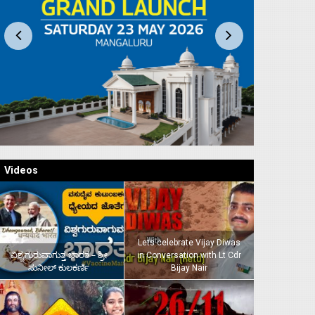
Videos
Lets celebrate Vijay Diwas
ವಿಶ್ವಗುರುವಾಗುತ್ತ ಭಾರತ – ಶ್ರೀ
in Conversation with Lt Cdr
ಸುನೀಲ್‌ ಕುಲಕರ್ಣಿ
Bijay Nair