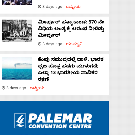
3 days ago
ರಾಷ್ಟ್ರೀಯ
ಮೀರ್ಪುರ್ ಹತ್ಯಾಕಾಂಡ: 370 ನೇ
ವಿಧಿಯ ಅಂತ್ಯಕ್ಕೆ ಆರಂಭ ನೀಡಿತ್ತು
ಮೀರ್ಪುರ್
3 days ago
ಯುವಧ್ವನಿ
ಕೆಂಪು ಸಮುದ್ರದಲ್ಲಿ ದಾಳಿ, ಭಾರತ
ಧ್ವಜ ಹೊತ್ತ ಹಡಗು ಮುಳುಗಡೆ;
ಎಲ್ಲಾ 13 ಭಾರತೀಯ ನಾವಿಕರ
ರಕ್ಷಣೆ
3 days ago
ರಾಷ್ಟ್ರೀಯ