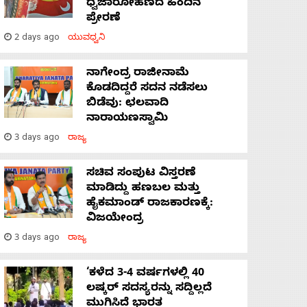
ಧ್ವಜಾರೋಹಣದ ಹಿಂದಿನ
ಪ್ರೇರಣೆ
2 days ago
ಯುವಧ್ವನಿ
ನಾಗೇಂದ್ರ ರಾಜೀನಾಮೆ
ಕೊಡದಿದ್ದರೆ ಸದನ ನಡೆಸಲು
ಬಿಡೆವು: ಛಲವಾದಿ
ನಾರಾಯಣಸ್ವಾಮಿ
3 days ago
ರಾಜ್ಯ
ಸಚಿವ ಸಂಪುಟ ವಿಸ್ತರಣೆ
ಮಾಡಿದ್ದು ಹಣಬಲ ಮತ್ತು
ಹೈಕಮಾಂಡ್ ರಾಜಕಾರಣಕ್ಕೆ:
ವಿಜಯೇಂದ್ರ
3 days ago
ರಾಜ್ಯ
‘ಕಳೆದ 3-4 ವರ್ಷಗಳಲ್ಲಿ 40
ಲಷ್ಕರ್ ಸದಸ್ಯರನ್ನು ಸದ್ದಿಲ್ಲದೆ
ಮುಗಿಸಿದೆ ಭಾರತ