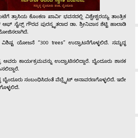
ಗೆ ತ್ರಾಸಿಯ ಕೊಂಕಣ ಖಾರ್ವಿ ಭವನದಲ್ಲಿ ವಿಶ್ವೇಶ್ವರಯ್ಯ ತಾಂತ್ರಿಕ
ಫ್ ಸೈನ್ಸ್ ಗೌರವ ಪುರಸ್ಕೃತರಾದ ಡಾ. ಶ್ರೀನಿವಾಸ ಶೆಟ್ಟಿ ಹಾಲಾಡಿ
ಯೋಜಿಸಲಾಗಿದೆ.
ಿ ವಿಶಿಷ್ಟ ಯೋಜನೆ “300 trees” ಉದ್ಘಾಟನೆಗೊಳ್ಳಲಿದೆ. ಸಮೃದ್ಧ
 ಅವರು ಕಾರ್ಯಕ್ರಮವನ್ನು ಉದ್ಘಾಟಿಸಲಿದ್ದಾರೆ. ಬೈಂದೂರು ಶಾಸಕ
ಲಿದ್ದಾರೆ.
 ಬೈಂದೂರು ಸಂಬಂಧಿಸಿದಂತೆ ವೆಬ್ಸೈಟ್ ಅನಾವರಣಗೊಳ್ಳಲಿದೆ. ಇದೇ
ಳ್ಳಲಿದೆ.