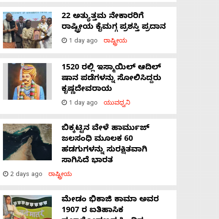
22 ಅತ್ಯುತ್ತಮ ನೇಕಾರರಿಗೆ
ರಾಷ್ಟ್ರೀಯ ಕೈಮಗ್ಗ ಪ್ರಶಸ್ತಿ ಪ್ರದಾನ
1 day ago
ರಾಷ್ಟ್ರೀಯ
1520 ರಲ್ಲಿ ಇಸ್ಮಾಯಿಲ್ ಆದಿಲ್
ಷಾನ ಪಡೆಗಳನ್ನು ಸೋಲಿಸಿದ್ದರು
ಕೃಷ್ಣದೇವರಾಯ
1 day ago
ಯುವಧ್ವನಿ
ಬಿಕ್ಕಟ್ಟಿನ ವೇಳೆ ಹಾರ್ಮುಜ್
ಜಲಸಂಧಿ ಮೂಲಕ 60
ಹಡಗುಗಳನ್ನು ಸುರಕ್ಷಿತವಾಗಿ
ಸಾಗಿಸಿದೆ ಭಾರತ
2 days ago
ರಾಷ್ಟ್ರೀಯ
ಮೇಡಂ ಭಿಕಾಜಿ ಕಾಮಾ ಅವರ
1907 ರ ಐತಿಹಾಸಿಕ