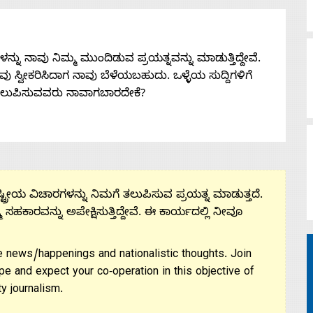
ನು ನಾವು ನಿಮ್ಮ ಮುಂದಿಡುವ ಪ್ರಯತ್ನವನ್ನು ಮಾಡುತ್ತಿದ್ದೇವೆ.
 ನೀವು ಸ್ವೀಕರಿಸಿದಾಗ ನಾವು ಬೆಳೆಯಬಹುದು. ಒಳ್ಳೆಯ ಸುದ್ದಿಗಳಿಗೆ
ತಲುಪಿಸುವವರು ನಾವಾಗಬಾರದೇಕೆ?
ಟ್ರೀಯ ವಿಚಾರಗಳನ್ನು ನಿಮಗೆ ತಲುಪಿಸುವ ಪ್ರಯತ್ನ ಮಾಡುತ್ತದೆ.
ಮ ಸಹಕಾರವನ್ನು ಅಪೇಕ್ಷಿಸುತ್ತಿದ್ದೇವೆ. ಈ ಕಾರ್ಯದಲ್ಲಿ ನೀವೂ
 news/happenings and nationalistic thoughts. Join
pe and expect your co-operation in this objective of
y journalism.