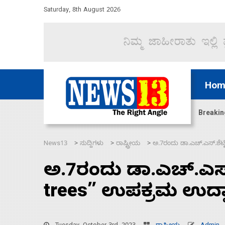
Saturday, 8th August 2026
Hom
ಜಲಸಂಧಿ ಮೂಲಕ 60 ಹಡಗುಗಳನ್ನು ಸುರಕ್ಷಿತವಾಗಿ ಸಾಗಿಸಿದೆ ಭ
Breakin
News13
ಸುದ್ದಿಗಳು
ರಾಷ್ಟ್ರೀಯ
ಅ.7ರಂದು ಡಾ.ಎಚ್.ಎಸ್.ಶೆಟ್
>
>
>
ಅ.7ರಂದು ಡಾ.ಎಚ್.ಎಸ್.
trees” ಉಪಕ್ರಮ ಉದ್