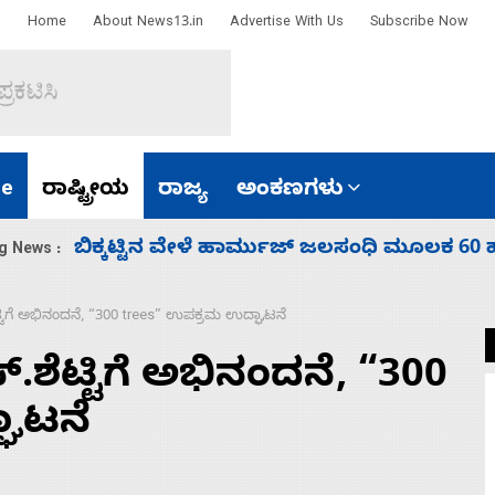
Home
About News13.in
Advertise With Us
Subscribe Now
e
ರಾಷ್ಟ್ರೀಯ
ರಾಜ್ಯ
ಅಂಕಣಗಳು
ಾರತ
ನಾಗೇಂದ್ರ ರಾಜೀನಾಮೆ ಕೊಡದಿದ್ದರೆ ಸದನ ನಡೆಸಲು
g News :
ಟಿಗೆ ಅಭಿನಂದನೆ, “300 trees” ಉಪಕ್ರಮ ಉದ್ಘಾಟನೆ
ಶೆಟ್ಟಿಗೆ ಅಭಿನಂದನೆ, “300
ಘಾಟನೆ