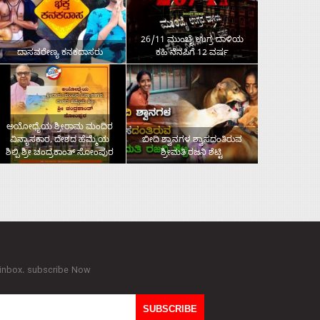
26/11 ಮುಂಬೈ ಉಗ್ರ ದಾಳಿಯ
ದಾಸವರೇಣ್ಯ ಕನಕದಾಸರು
ಕಹಿ ನೆನಪಿಗೆ 12 ವರ್ಷ
ಅಯೋಧ್ಯೆಯ ಶ್ರೀರಾಮ ಮಂದಿರ
ವಿನ್ಯಾಸಕಾರ, ದೇಶದ ಹೆಮ್ಮೆಯ
ಬೀದಿ ಶ್ವಾನಗಳ ಶ್ವಾಸದಂತಿರುವ
ಶಿಲ್ಪಿ ಶ್ರೀ ಚಂದ್ರಕಾಂತ್‌ ಸೋಂಪುರ
ಶ್ರೀಮತಿ ರಜನಿ ಶೆಟ್ಟಿ
 inbox. subscribe Now