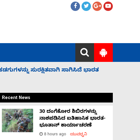
 ಬಿಡೆವು: ಛಲವಾದಿ ನಾರಾಯಣಸ್ವಾಮಿ
ಸಚಿವ ಸಂಪು
Recent News
30 ದಂಗೆಕೋರ ಶಿಬಿರಗಳನ್ನು
ನಾಶಪಡಿಸಿದ ಐತಿಹಾಸಿಕ ಭಾರತ-
ಭೂತಾನ್ ಕಾರ್ಯಾಚರಣೆ
8 hours ago
ಯುವಧ್ವನಿ