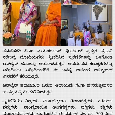
ನವದೆಹಲಿ
: ಪಿಎಂ ಮೆಮೆಂಟೋಸ್ ಪೋರ್ಟಲ್ ಪ್ರಸ್ತುತ ಪ್ರಧಾನಿ
ನರೇಂದ್ರ ಮೋದಿಯವರು ಸ್ವೀಕರಿಸಿದ ಸ್ಮರಣಿಕೆಗಳನ್ನು ಒಳಗೊಂಡ
ಆನ್‌ಲೈನ್ ಹರಾಜನ್ನು ಆಯೋಜಿಸುತ್ತಿದೆ. ಅಪರೂಪದ ಕಲಾಕೃತಿಗಳನ್ನು
ಖರೀದಿಸಲು ಖರೀದಿದಾರರಿಗೆ ಈ ಅನನ್ಯ ಅವಕಾಶ ಅಕ್ಟೋಬರ್
31ರವರೆಗೆ ತೆರೆದಿರುತ್ತದೆ.
ಆನ್‌ಲೈನ್ ಹರಾಜಿನಿಂದ ಬರುವ ಆದಾಯವು ಗಂಗಾ ಪುನರುಜ್ಜೀವನದ
ಉಪಕ್ರಮಕ್ಕೆ ಕೊಡುಗೆ ನೀಡುತ್ತದೆ.
ಸ್ಮರಣಿಕೆಯು ಶಿಲ್ಪಗಳು, ವರ್ಣಚಿತ್ರಗಳು, ರೇಖಾಚಿತ್ರಗಳು, ಕರಕುಶಲ
ವಸ್ತುಗಳು, ಸಾಂಪ್ರದಾಯಿಕ ಅಂಗವಸ್ತ್ರಗಳು, ಪಗ್ಡಿಗಳು, ಕತ್ತಿಗಳು
ಮುಂತಾದುವುಗಳನ್ನು ಒಳಗೊಂಡಿದೆ. ಈ ವಸ್ತುಗಳ ಬೆಲೆ ರೂ. 700 ರಿಂದ