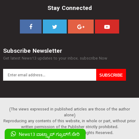
Stay Connected
Subscribe Newsletter
Get latest News13 updates to your inbox. subscribe Now
(The views expressed in published articles are those of the author
alone)
Reproducing any contents of this website, in whole or part, without prior
written permission of the Publisher strictly prohibited.
Copyright :© 2013 News13. All Rights Reserved.
News13 ವಾಟ್ಸ್ಯಾಪ್‌ ಗ್ರೂಪ್‌ಗೆ ಸೇರಿ