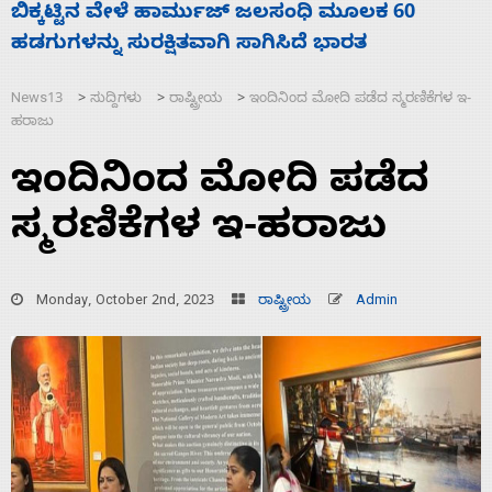
ನಾಗೇಂದ್ರ ರಾಜೀನಾಮೆ ಕೊಡದಿದ್ದರೆ ಸದನ ನಡೆಸಲು
ಸ
ಬಿಡೆವು: ಛಲವಾದಿ ನಾರಾಯಣಸ್ವಾಮಿ
ಹ
News13
ಸುದ್ದಿಗಳು
ರಾಷ್ಟ್ರೀಯ
ಇಂದಿನಿಂದ ಮೋದಿ ಪಡೆದ ಸ್ಮರಣಿಕೆಗಳ ಇ-
>
>
>
ಹರಾಜು
ಇಂದಿನಿಂದ ಮೋದಿ ಪಡೆದ
ಸ್ಮರಣಿಕೆಗಳ ಇ-ಹರಾಜು
Monday, October 2nd, 2023
ರಾಷ್ಟ್ರೀಯ
Admin