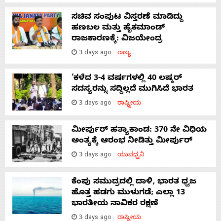
ಸಚಿವ ಸಂಪುಟ ವಿಸ್ತರಣೆ ಮಾಡಿದ್ದು
ಹಣಬಲ ಮತ್ತು ಹೈಕಮಾಂಡ್
ರಾಜಕಾರಣಕ್ಕೆ: ವಿಜಯೇಂದ್ರ
3 days ago
ರಾಜ್ಯ
‘ಕಳೆದ 3-4 ವರ್ಷಗಳಲ್ಲಿ 40 ಲಷ್ಕರ್
ಸದಸ್ಯರನ್ನು ಸದ್ದಿಲ್ಲದೆ ಮುಗಿಸಿದೆ ಭಾರತ
3 days ago
ರಾಷ್ಟ್ರೀಯ
ಮೀರ್ಪುರ್ ಹತ್ಯಾಕಾಂಡ: 370 ನೇ ವಿಧಿಯ
ಅಂತ್ಯಕ್ಕೆ ಆರಂಭ ನೀಡಿತ್ತು ಮೀರ್ಪುರ್
3 days ago
ಯುವಧ್ವನಿ
ಕೆಂಪು ಸಮುದ್ರದಲ್ಲಿ ದಾಳಿ, ಭಾರತ ಧ್ವಜ
ಹೊತ್ತ ಹಡಗು ಮುಳುಗಡೆ; ಎಲ್ಲಾ 13
ಭಾರತೀಯ ನಾವಿಕರ ರಕ್ಷಣೆ
3 days ago
ರಾಷ್ಟ್ರೀಯ