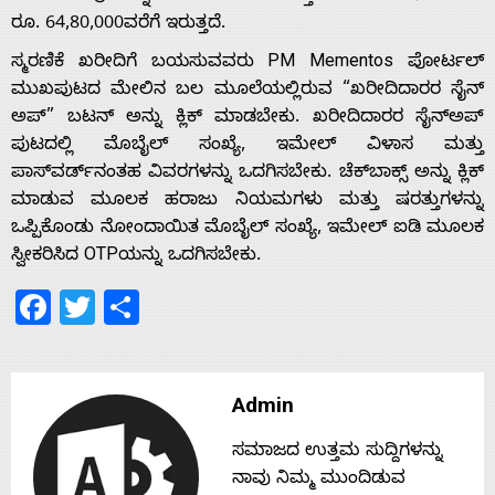
ರೂ. 64,80,000ವರೆಗೆ ಇರುತ್ತದೆ.
ಸ್ಮರಣಿಕೆ ಖರೀದಿಗೆ ಬಯಸುವವರು PM Mementos ಪೋರ್ಟಲ್
Home
ಮುಖಪುಟದ ಮೇಲಿನ ಬಲ ಮೂಲೆಯಲ್ಲಿರುವ “ಖರೀದಿದಾರರ ಸೈನ್
ಅಪ್” ಬಟನ್ ಅನ್ನು ಕ್ಲಿಕ್ ಮಾಡಬೇಕು. ಖರೀದಿದಾರರ ಸೈನ್‌ಅಪ್
About
ಪುಟದಲ್ಲಿ ಮೊಬೈಲ್ ಸಂಖ್ಯೆ, ಇಮೇಲ್ ವಿಳಾಸ ಮತ್ತು
ಪಾಸ್‌ವರ್ಡ್‌ನಂತಹ ವಿವರಗಳನ್ನು ಒದಗಿಸಬೇಕು. ಚೆಕ್‌ಬಾಕ್ಸ್ ಅನ್ನು ಕ್ಲಿಕ್
ಮಾಡುವ ಮೂಲಕ ಹರಾಜು ನಿಯಮಗಳು ಮತ್ತು ಷರತ್ತುಗಳನ್ನು
Us
ಒಪ್ಪಿಕೊಂಡು ನೋಂದಾಯಿತ ಮೊಬೈಲ್ ಸಂಖ್ಯೆ, ಇಮೇಲ್ ಐಡಿ ಮೂಲಕ
ಸ್ವೀಕರಿಸಿದ OTPಯನ್ನು ಒದಗಿಸಬೇಕು.
Advertise
Facebook
Twitter
Share
With
Admin
s
ಸಮಾಜದ ಉತ್ತಮ ಸುದ್ದಿಗಳನ್ನು
ನಾವು ನಿಮ್ಮ ಮುಂದಿಡುವ