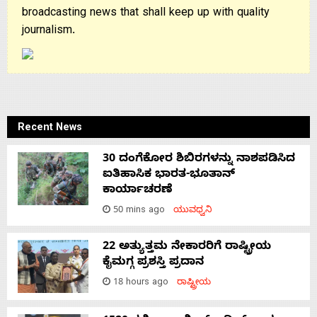
broadcasting news that shall keep up with quality
journalism.
Recent News
30 ದಂಗೆಕೋರ ಶಿಬಿರಗಳನ್ನು ನಾಶಪಡಿಸಿದ
ಐತಿಹಾಸಿಕ ಭಾರತ-ಭೂತಾನ್
ಕಾರ್ಯಾಚರಣೆ
50 mins ago
ಯುವಧ್ವನಿ
22 ಅತ್ಯುತ್ತಮ ನೇಕಾರರಿಗೆ ರಾಷ್ಟ್ರೀಯ
ಕೈಮಗ್ಗ ಪ್ರಶಸ್ತಿ ಪ್ರದಾನ
18 hours ago
ರಾಷ್ಟ್ರೀಯ