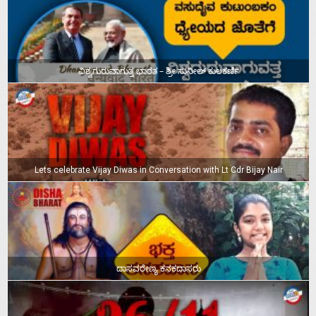
ವಿಶ್ವಗುರುವಾಗುತ್ತ ಭಾರತ – ಶ್ರೀ ಸುನೀಲ್‌ ಕುಲಕರ್ಣಿ
Lets celebrate Vijay Diwas in Conversation with Lt Cdr Bijay Nair
ದಾಸವರೇಣ್ಯ ಕನಕದಾಸರು