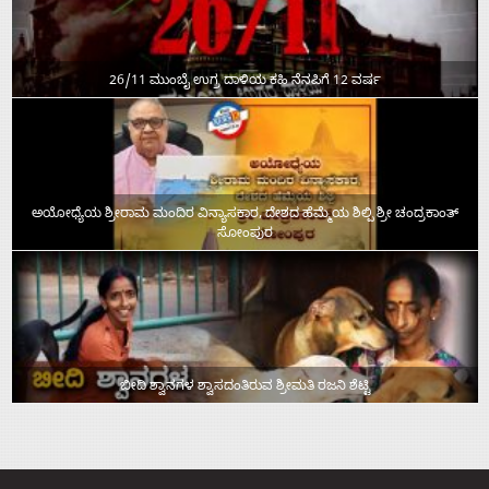
26/11 ಮುಂಬೈ ಉಗ್ರ ದಾಳಿಯ ಕಹಿ ನೆನಪಿಗೆ 12 ವರ್ಷ
ಅಯೋಧ್ಯೆಯ ಶ್ರೀರಾಮ ಮಂದಿರ ವಿನ್ಯಾಸಕಾರ, ದೇಶದ ಹೆಮ್ಮೆಯ ಶಿಲ್ಪಿ ಶ್ರೀ ಚಂದ್ರಕಾಂತ್‌
ಸೋಂಪುರ
ಬೀದಿ ಶ್ವಾನಗಳ ಶ್ವಾಸದಂತಿರುವ ಶ್ರೀಮತಿ ರಜನಿ ಶೆಟ್ಟಿ