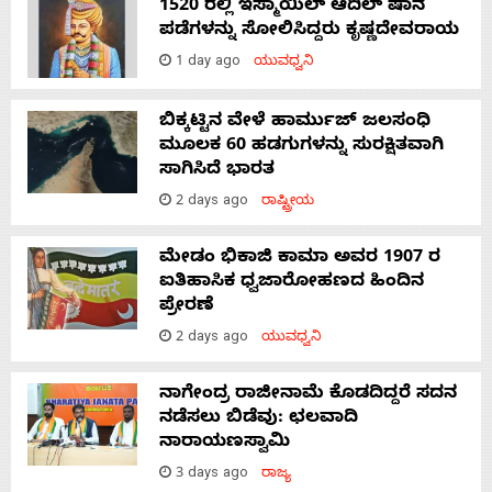
1520 ರಲ್ಲಿ ಇಸ್ಮಾಯಿಲ್ ಆದಿಲ್ ಷಾನ
ಪಡೆಗಳನ್ನು ಸೋಲಿಸಿದ್ದರು ಕೃಷ್ಣದೇವರಾಯ
1 day ago
ಯುವಧ್ವನಿ
ಬಿಕ್ಕಟ್ಟಿನ ವೇಳೆ ಹಾರ್ಮುಜ್ ಜಲಸಂಧಿ
ಮೂಲಕ 60 ಹಡಗುಗಳನ್ನು ಸುರಕ್ಷಿತವಾಗಿ
ಸಾಗಿಸಿದೆ ಭಾರತ
2 days ago
ರಾಷ್ಟ್ರೀಯ
ಮೇಡಂ ಭಿಕಾಜಿ ಕಾಮಾ ಅವರ 1907 ರ
ಐತಿಹಾಸಿಕ ಧ್ವಜಾರೋಹಣದ ಹಿಂದಿನ
ಪ್ರೇರಣೆ
2 days ago
ಯುವಧ್ವನಿ
ನಾಗೇಂದ್ರ ರಾಜೀನಾಮೆ ಕೊಡದಿದ್ದರೆ ಸದನ
ನಡೆಸಲು ಬಿಡೆವು: ಛಲವಾದಿ
ನಾರಾಯಣಸ್ವಾಮಿ
3 days ago
ರಾಜ್ಯ