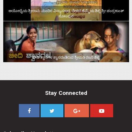
ಅಯೋಧ್ಯೆಯ ಶ್ರೀರಾಮ ಮಂದಿರ ವಿನ್ಯಾಸಕಾರ, ದೇಶದ ಹೆಮ್ಮೆಯ ಶಿಲ್ಪಿ ಶ್ರೀ ಚಂದ್ರಕಾಂತ್‌
ಸೋಂಪುರ
ಬೀದಿ ಶ್ವಾನಗಳ ಶ್ವಾಸದಂತಿರುವ ಶ್ರೀಮತಿ ರಜನಿ ಶೆಟ್ಟಿ
Stay Connected