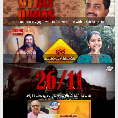
Lets celebrate Vijay Diwas in Conversation with Lt Cdr Bijay Nair
ದಾಸವರೇಣ್ಯ ಕನಕದಾಸರು
26/11 ಮುಂಬೈ ಉಗ್ರ ದಾಳಿಯ ಕಹಿ ನೆನಪಿಗೆ 12 ವರ್ಷ