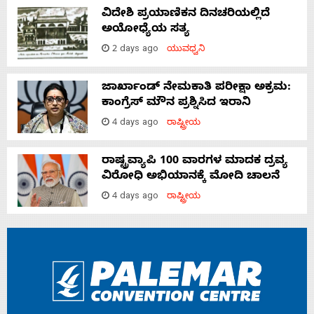
ವಿದೇಶಿ ಪ್ರಯಾಣಿಕನ ದಿನಚರಿಯಲ್ಲಿದೆ
ಅಯೋಧ್ಯೆಯ ಸತ್ಯ
2 days ago
ಯುವಧ್ವನಿ
ಜಾರ್ಖಾಂಡ್‌ ನೇಮಕಾತಿ ಪರೀಕ್ಷಾ ಅಕ್ರಮ:
ಕಾಂಗ್ರೆಸ್‌ ಮೌನ ಪ್ರಶ್ನಿಸಿದ ಇರಾನಿ
4 days ago
ರಾಷ್ಟ್ರೀಯ
ರಾಷ್ಟ್ರವ್ಯಾಪಿ 100 ವಾರಗಳ ಮಾದಕ ದ್ರವ್ಯ
ವಿರೋಧಿ ಅಭಿಯಾನಕ್ಕೆ ಮೋದಿ ಚಾಲನೆ
4 days ago
ರಾಷ್ಟ್ರೀಯ