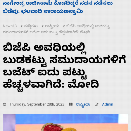
ಸಚಿವ ಸಂಪುಟ ವಿಸ್ತರಣೆ ಮಾಡಿದ್ದು ಹಣಬಲ ಮತ್ತು
‘
ಹೈಕಮಾಂಡ್ ರಾಜಕಾರಣಕ್ಕೆ: ವಿಜಯೇಂದ್ರ
ಮ
News13
ಸುದ್ದಿಗಳು
ರಾಷ್ಟ್ರೀಯ
ಬಿಜೆಪಿ ಅವಧಿಯಲ್ಲಿ ಬುಡಕಟ್ಟು
>
>
>
ಸಮುದಾಯಗಳಿಗೆ ಬಜೆಟ್‌ ಐದು ಪಟ್ಟು ಹೆಚ್ಚಳವಾಗಿದೆ: ಮೋದಿ
ಬಿಜೆಪಿ ಅವಧಿಯಲ್ಲಿ
ಬುಡಕಟ್ಟು ಸಮುದಾಯಗಳಿಗೆ
ಬಜೆಟ್‌ ಐದು ಪಟ್ಟು
ಹೆಚ್ಚಳವಾಗಿದೆ: ಮೋದಿ
Thursday, September 28th, 2023
ರಾಷ್ಟ್ರೀಯ
Admin