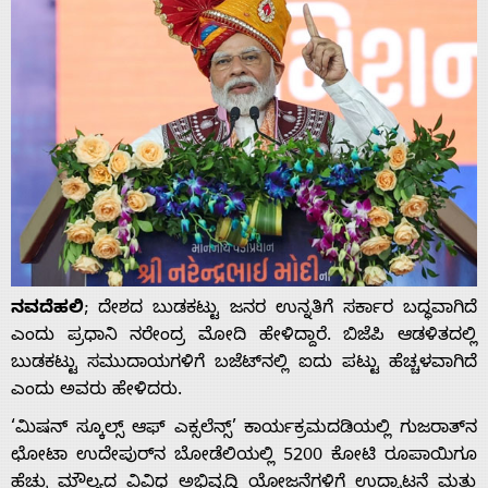
ನವದೆಹಲಿ
; ದೇಶದ ಬುಡಕಟ್ಟು ಜನರ ಉನ್ನತಿಗೆ ಸರ್ಕಾರ ಬದ್ಧವಾಗಿದೆ
ಎಂದು ಪ್ರಧಾನಿ ನರೇಂದ್ರ ಮೋದಿ ಹೇಳಿದ್ದಾರೆ. ಬಿಜೆಪಿ ಆಡಳಿತದಲ್ಲಿ
ಬುಡಕಟ್ಟು ಸಮುದಾಯಗಳಿಗೆ ಬಜೆಟ್‌ನಲ್ಲಿ ಐದು ಪಟ್ಟು ಹೆಚ್ಚಳವಾಗಿದೆ
ಎಂದು ಅವರು ಹೇಳಿದರು.
‘ಮಿಷನ್ ಸ್ಕೂಲ್ಸ್ ಆಫ್ ಎಕ್ಸಲೆನ್ಸ್’ ಕಾರ್ಯಕ್ರಮದಡಿಯಲ್ಲಿ ಗುಜರಾತ್‌ನ
ಛೋಟಾ ಉದೇಪುರ್‌ನ ಬೋಡೆಲಿಯಲ್ಲಿ 5200 ಕೋಟಿ ರೂಪಾಯಿಗೂ
ಹೆಚ್ಚು ಮೌಲ್ಯದ ವಿವಿಧ ಅಭಿವೃದ್ಧಿ ಯೋಜನೆಗಳಿಗೆ ಉದ್ಘಾಟನೆ ಮತ್ತು