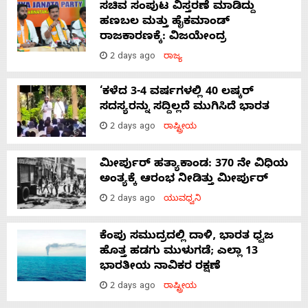
ಸಚಿವ ಸಂಪುಟ ವಿಸ್ತರಣೆ ಮಾಡಿದ್ದು
ಹಣಬಲ ಮತ್ತು ಹೈಕಮಾಂಡ್
ರಾಜಕಾರಣಕ್ಕೆ: ವಿಜಯೇಂದ್ರ
2 days ago
ರಾಜ್ಯ
‘ಕಳೆದ 3-4 ವರ್ಷಗಳಲ್ಲಿ 40 ಲಷ್ಕರ್
ಸದಸ್ಯರನ್ನು ಸದ್ದಿಲ್ಲದೆ ಮುಗಿಸಿದೆ ಭಾರತ
2 days ago
ರಾಷ್ಟ್ರೀಯ
ಮೀರ್ಪುರ್ ಹತ್ಯಾಕಾಂಡ: 370 ನೇ ವಿಧಿಯ
ಅಂತ್ಯಕ್ಕೆ ಆರಂಭ ನೀಡಿತ್ತು ಮೀರ್ಪುರ್
2 days ago
ಯುವಧ್ವನಿ
ಕೆಂಪು ಸಮುದ್ರದಲ್ಲಿ ದಾಳಿ, ಭಾರತ ಧ್ವಜ
ಹೊತ್ತ ಹಡಗು ಮುಳುಗಡೆ; ಎಲ್ಲಾ 13
ಭಾರತೀಯ ನಾವಿಕರ ರಕ್ಷಣೆ
2 days ago
ರಾಷ್ಟ್ರೀಯ