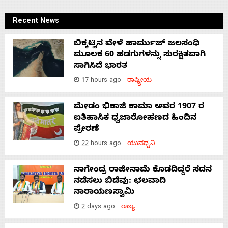
Recent News
ಬಿಕ್ಕಟ್ಟಿನ ವೇಳೆ ಹಾರ್ಮುಜ್ ಜಲಸಂಧಿ
ಮೂಲಕ 60 ಹಡಗುಗಳನ್ನು ಸುರಕ್ಷಿತವಾಗಿ
ಸಾಗಿಸಿದೆ ಭಾರತ
17 hours ago
ರಾಷ್ಟ್ರೀಯ
ಮೇಡಂ ಭಿಕಾಜಿ ಕಾಮಾ ಅವರ 1907 ರ
ಐತಿಹಾಸಿಕ ಧ್ವಜಾರೋಹಣದ ಹಿಂದಿನ
ಪ್ರೇರಣೆ
22 hours ago
ಯುವಧ್ವನಿ
ನಾಗೇಂದ್ರ ರಾಜೀನಾಮೆ ಕೊಡದಿದ್ದರೆ ಸದನ
ನಡೆಸಲು ಬಿಡೆವು: ಛಲವಾದಿ
ನಾರಾಯಣಸ್ವಾಮಿ
2 days ago
ರಾಜ್ಯ