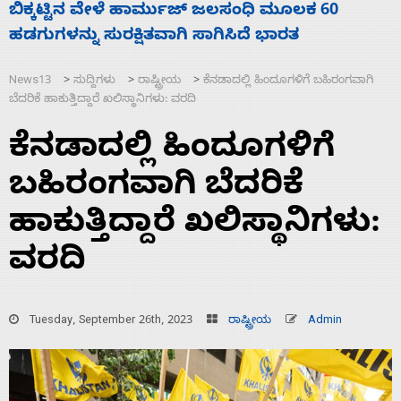
ನಾಗೇಂದ್ರ ರಾಜೀನಾಮೆ ಕೊಡದಿದ್ದರೆ ಸದನ ನಡೆಸಲು
ಸ
ಬಿಡೆವು: ಛಲವಾದಿ ನಾರಾಯಣಸ್ವಾಮಿ
ಹ
News13
ಸುದ್ದಿಗಳು
ರಾಷ್ಟ್ರೀಯ
ಕೆನಡಾದಲ್ಲಿ ಹಿಂದೂಗಳಿಗೆ ಬಹಿರಂಗವಾಗಿ
>
>
>
ಬೆದರಿಕೆ ಹಾಕುತ್ತಿದ್ದಾರೆ ಖಲಿಸ್ಥಾನಿಗಳು: ವರದಿ
ಕೆನಡಾದಲ್ಲಿ ಹಿಂದೂಗಳಿಗೆ
ಬಹಿರಂಗವಾಗಿ ಬೆದರಿಕೆ
ಹಾಕುತ್ತಿದ್ದಾರೆ ಖಲಿಸ್ಥಾನಿಗಳು:
ವರದಿ
Tuesday, September 26th, 2023
ರಾಷ್ಟ್ರೀಯ
Admin