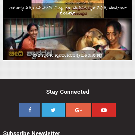
ಅಯೋಧ್ಯೆಯ ಶ್ರೀರಾಮ ಮಂದಿರ ವಿನ್ಯಾಸಕಾರ, ದೇಶದ ಹೆಮ್ಮೆಯ ಶಿಲ್ಪಿ ಶ್ರೀ ಚಂದ್ರಕಾಂತ್‌
ಸೋಂಪುರ
ಬೀದಿ ಶ್ವಾನಗಳ ಶ್ವಾಸದಂತಿರುವ ಶ್ರೀಮತಿ ರಜನಿ ಶೆಟ್ಟಿ
Stay Connected
Subscribe Newsletter