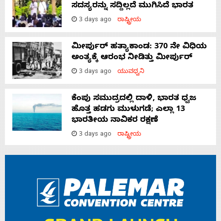
ಸದಸ್ಯರನ್ನು ಸದ್ದಿಲ್ಲದೆ ಮುಗಿಸಿದೆ ಭಾರತ
3 days ago
ರಾಷ್ಟ್ರೀಯ
ಮೀರ್ಪುರ್ ಹತ್ಯಾಕಾಂಡ: 370 ನೇ ವಿಧಿಯ
ಅಂತ್ಯಕ್ಕೆ ಆರಂಭ ನೀಡಿತ್ತು ಮೀರ್ಪುರ್
3 days ago
ಯುವಧ್ವನಿ
ಕೆಂಪು ಸಮುದ್ರದಲ್ಲಿ ದಾಳಿ, ಭಾರತ ಧ್ವಜ
ಹೊತ್ತ ಹಡಗು ಮುಳುಗಡೆ; ಎಲ್ಲಾ 13
ಭಾರತೀಯ ನಾವಿಕರ ರಕ್ಷಣೆ
3 days ago
ರಾಷ್ಟ್ರೀಯ