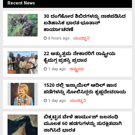
Recent News
30 ದಂಗೆಕೋರ ಶಿಬಿರಗಳನ್ನು ನಾಶಪಡಿಸಿದ
ಐತಿಹಾಸಿಕ ಭಾರತ-ಭೂತಾನ್
ಕಾರ್ಯಾಚರಣೆ
8 hours ago
ಯುವಧ್ವನಿ
22 ಅತ್ಯುತ್ತಮ ನೇಕಾರರಿಗೆ ರಾಷ್ಟ್ರೀಯ
ಕೈಮಗ್ಗ ಪ್ರಶಸ್ತಿ ಪ್ರದಾನ
1 day ago
ರಾಷ್ಟ್ರೀಯ
1520 ರಲ್ಲಿ ಇಸ್ಮಾಯಿಲ್ ಆದಿಲ್ ಷಾನ
ಪಡೆಗಳನ್ನು ಸೋಲಿಸಿದ್ದರು ಕೃಷ್ಣದೇವರಾಯ
1 day ago
ಯುವಧ್ವನಿ
ಬಿಕ್ಕಟ್ಟಿನ ವೇಳೆ ಹಾರ್ಮುಜ್ ಜಲಸಂಧಿ
ಮೂಲಕ 60 ಹಡಗುಗಳನ್ನು ಸುರಕ್ಷಿತವಾಗಿ
ಸಾಗಿಸಿದೆ ಭಾರತ