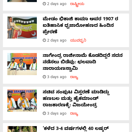
2 days ago
ರಾಷ್ಟ್ರೀಯ
ಮೇಡಂ ಭಿಕಾಜಿ ಕಾಮಾ ಅವರ 1907 ರ
ಐತಿಹಾಸಿಕ ಧ್ವಜಾರೋಹಣದ ಹಿಂದಿನ
ಪ್ರೇರಣೆ
2 days ago
ಯುವಧ್ವನಿ
ನಾಗೇಂದ್ರ ರಾಜೀನಾಮೆ ಕೊಡದಿದ್ದರೆ ಸದನ
ನಡೆಸಲು ಬಿಡೆವು: ಛಲವಾದಿ
ನಾರಾಯಣಸ್ವಾಮಿ
3 days ago
ರಾಜ್ಯ
ಸಚಿವ ಸಂಪುಟ ವಿಸ್ತರಣೆ ಮಾಡಿದ್ದು
ಹಣಬಲ ಮತ್ತು ಹೈಕಮಾಂಡ್
ರಾಜಕಾರಣಕ್ಕೆ: ವಿಜಯೇಂದ್ರ
3 days ago
ರಾಜ್ಯ
‘ಕಳೆದ 3-4 ವರ್ಷಗಳಲ್ಲಿ 40 ಲಷ್ಕರ್