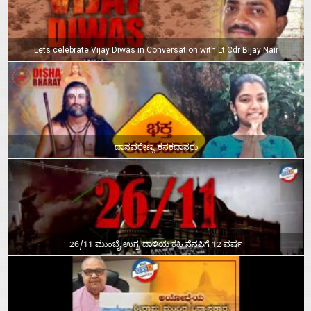
Lets celebrate Vijay Diwas in Conversation with Lt Cdr Bijay Nair
ದಾಸವರೇಣ್ಯ ಕನಕದಾಸರು
26/11 ಮುಂಬೈ ಉಗ್ರ ದಾಳಿಯ ಕಹಿ ನೆನಪಿಗೆ 12 ವರ್ಷ