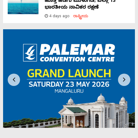
ಹೊತ್ತ ಹಡಗು ಮುಳುಗಡೆ; ಎಲ್ಲಾ 13
ಭಾರತೀಯ ನಾವಿಕರ ರಕ್ಷಣೆ
4 days ago
ರಾಷ್ಟ್ರೀಯ