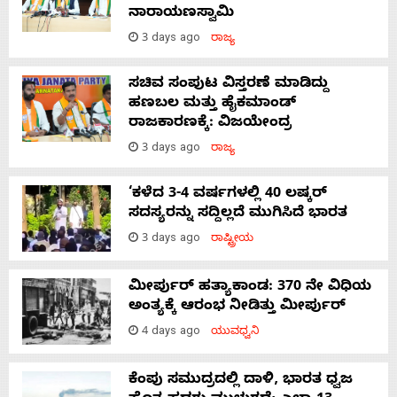
ನಾರಾಯಣಸ್ವಾಮಿ
3 days ago
ರಾಜ್ಯ
ಸಚಿವ ಸಂಪುಟ ವಿಸ್ತರಣೆ ಮಾಡಿದ್ದು
ಹಣಬಲ ಮತ್ತು ಹೈಕಮಾಂಡ್
ರಾಜಕಾರಣಕ್ಕೆ: ವಿಜಯೇಂದ್ರ
3 days ago
ರಾಜ್ಯ
‘ಕಳೆದ 3-4 ವರ್ಷಗಳಲ್ಲಿ 40 ಲಷ್ಕರ್
ಸದಸ್ಯರನ್ನು ಸದ್ದಿಲ್ಲದೆ ಮುಗಿಸಿದೆ ಭಾರತ
3 days ago
ರಾಷ್ಟ್ರೀಯ
ಮೀರ್ಪುರ್ ಹತ್ಯಾಕಾಂಡ: 370 ನೇ ವಿಧಿಯ
ಅಂತ್ಯಕ್ಕೆ ಆರಂಭ ನೀಡಿತ್ತು ಮೀರ್ಪುರ್
4 days ago
ಯುವಧ್ವನಿ
ಕೆಂಪು ಸಮುದ್ರದಲ್ಲಿ ದಾಳಿ, ಭಾರತ ಧ್ವಜ