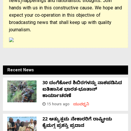
news/happenings and nationalistic thoughts. Join
hands with us in this constructive cause. We hope and
expect your co-operation in this objective of
broadcasting news that shall keep up with quality
journalism.
Recent News
30 ದಂಗೆಕೋರ ಶಿಬಿರಗಳನ್ನು ನಾಶಪಡಿಸಿದ
ಐತಿಹಾಸಿಕ ಭಾರತ-ಭೂತಾನ್
ಕಾರ್ಯಾಚರಣೆ
15 hours ago
ಯುವಧ್ವನಿ
22 ಅತ್ಯುತ್ತಮ ನೇಕಾರರಿಗೆ ರಾಷ್ಟ್ರೀಯ
ಕೈಮಗ್ಗ ಪ್ರಶಸ್ತಿ ಪ್ರದಾನ