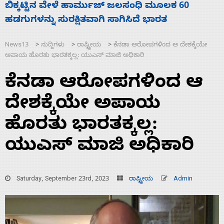
ನಾಗೇಂದ್ರ ರಾಜೀನಾಮೆ ಕೊಡದಿದ್ದರೆ ಸದನ ನಡೆಸಲು
ಸ
ಬಿಡೆವು: ಛಲವಾದಿ ನಾರಾಯಣಸ್ವಾಮಿ
ಹ
News13
ಸುದ್ದಿಗಳು
ರಾಷ್ಟ್ರೀಯ
ಕೆನಡಾ ಆರೋಪಗಳಿಂದ ಆ ದೇಶಕ್ಕೆಯೇ
>
>
>
ಅಪಾಯ ಹೊರತು ಭಾರತಕ್ಕಲ್ಲ: ಯುಎಸ್‌ ಮಾಜಿ ಅಧಿಕಾರಿ
ಕೆನಡಾ ಆರೋಪಗಳಿಂದ ಆ
ದೇಶಕ್ಕೆಯೇ ಅಪಾಯ
ಹೊರತು ಭಾರತಕ್ಕಲ್ಲ:
ಯುಎಸ್‌ ಮಾಜಿ ಅಧಿಕಾರಿ
Saturday, September 23rd, 2023
ರಾಷ್ಟ್ರೀಯ
Admin