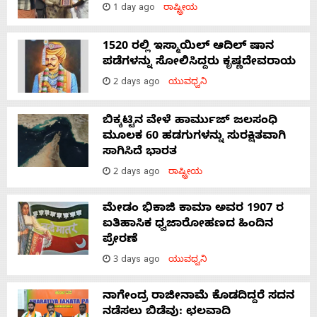
1 day ago
ರಾಷ್ಟ್ರೀಯ
1520 ರಲ್ಲಿ ಇಸ್ಮಾಯಿಲ್ ಆದಿಲ್ ಷಾನ
ಪಡೆಗಳನ್ನು ಸೋಲಿಸಿದ್ದರು ಕೃಷ್ಣದೇವರಾಯ
2 days ago
ಯುವಧ್ವನಿ
ಬಿಕ್ಕಟ್ಟಿನ ವೇಳೆ ಹಾರ್ಮುಜ್ ಜಲಸಂಧಿ
ಮೂಲಕ 60 ಹಡಗುಗಳನ್ನು ಸುರಕ್ಷಿತವಾಗಿ
ಸಾಗಿಸಿದೆ ಭಾರತ
2 days ago
ರಾಷ್ಟ್ರೀಯ
ಮೇಡಂ ಭಿಕಾಜಿ ಕಾಮಾ ಅವರ 1907 ರ
ಐತಿಹಾಸಿಕ ಧ್ವಜಾರೋಹಣದ ಹಿಂದಿನ
ಪ್ರೇರಣೆ
3 days ago
ಯುವಧ್ವನಿ
ನಾಗೇಂದ್ರ ರಾಜೀನಾಮೆ ಕೊಡದಿದ್ದರೆ ಸದನ
ನಡೆಸಲು ಬಿಡೆವು: ಛಲವಾದಿ