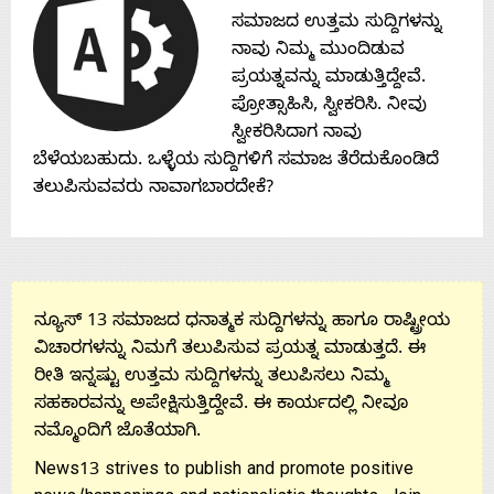
ಸಮಾಜದ ಉತ್ತಮ ಸುದ್ದಿಗಳನ್ನು
ನಾವು ನಿಮ್ಮ ಮುಂದಿಡುವ
ಪ್ರಯತ್ನವನ್ನು ಮಾಡುತ್ತಿದ್ದೇವೆ.
ಪ್ರೋತ್ಸಾಹಿಸಿ, ಸ್ವೀಕರಿಸಿ. ನೀವು
ಸ್ವೀಕರಿಸಿದಾಗ ನಾವು
ಬೆಳೆಯಬಹುದು. ಒಳ್ಳೆಯ ಸುದ್ದಿಗಳಿಗೆ ಸಮಾಜ ತೆರೆದುಕೊಂಡಿದೆ
ತಲುಪಿಸುವವರು ನಾವಾಗಬಾರದೇಕೆ?
ನ್ಯೂಸ್ 13 ಸಮಾಜದ ಧನಾತ್ಮಕ ಸುದ್ದಿಗಳನ್ನು ಹಾಗೂ ರಾಷ್ಟ್ರೀಯ
ವಿಚಾರಗಳನ್ನು ನಿಮಗೆ ತಲುಪಿಸುವ ಪ್ರಯತ್ನ ಮಾಡುತ್ತದೆ. ಈ
ರೀತಿ ಇನ್ನಷ್ಟು ಉತ್ತಮ ಸುದ್ದಿಗಳನ್ನು ತಲುಪಿಸಲು ನಿಮ್ಮ
ಸಹಕಾರವನ್ನು ಅಪೇಕ್ಷಿಸುತ್ತಿದ್ದೇವೆ. ಈ ಕಾರ್ಯದಲ್ಲಿ ನೀವೂ
ನಮ್ಮೊಂದಿಗೆ ಜೊತೆಯಾಗಿ.
News13 strives to publish and promote positive