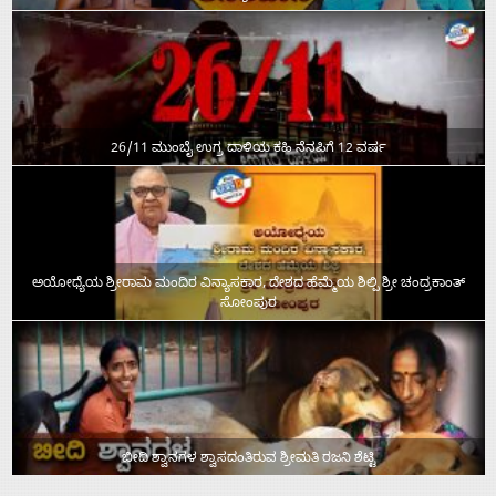
26/11 ಮುಂಬೈ ಉಗ್ರ ದಾಳಿಯ ಕಹಿ ನೆನಪಿಗೆ 12 ವರ್ಷ
ಅಯೋಧ್ಯೆಯ ಶ್ರೀರಾಮ ಮಂದಿರ ವಿನ್ಯಾಸಕಾರ, ದೇಶದ ಹೆಮ್ಮೆಯ ಶಿಲ್ಪಿ ಶ್ರೀ ಚಂದ್ರಕಾಂತ್‌
ಸೋಂಪುರ
ಬೀದಿ ಶ್ವಾನಗಳ ಶ್ವಾಸದಂತಿರುವ ಶ್ರೀಮತಿ ರಜನಿ ಶೆಟ್ಟಿ