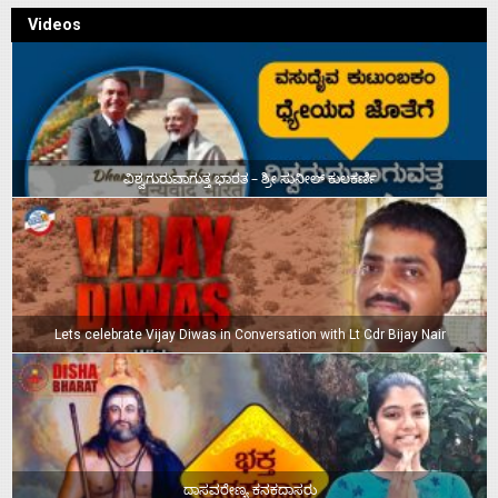
Videos
ವಿಶ್ವಗುರುವಾಗುತ್ತ ಭಾರತ – ಶ್ರೀ ಸುನೀಲ್‌ ಕುಲಕರ್ಣಿ
Lets celebrate Vijay Diwas in Conversation with Lt Cdr Bijay Nair
ದಾಸವರೇಣ್ಯ ಕನಕದಾಸರು