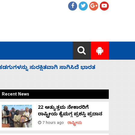
 ಬಿಡೆವು: ಛಲವಾದಿ ನಾರಾಯಣಸ್ವಾಮಿ
ಸಚಿವ ಸಂಪು
Recent News
22 ಅತ್ಯುತ್ತಮ ನೇಕಾರರಿಗೆ
ರಾಷ್ಟ್ರೀಯ ಕೈಮಗ್ಗ ಪ್ರಶಸ್ತಿ ಪ್ರದಾನ
7 hours ago
ರಾಷ್ಟ್ರೀಯ