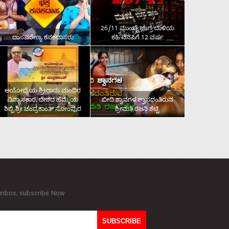
26/11 ಮುಂಬೈ ಉಗ್ರ ದಾಳಿಯ
ದಾಸವರೇಣ್ಯ ಕನಕದಾಸರು
ಕಹಿ ನೆನಪಿಗೆ 12 ವರ್ಷ
ಅಯೋಧ್ಯೆಯ ಶ್ರೀರಾಮ ಮಂದಿರ
ವಿನ್ಯಾಸಕಾರ, ದೇಶದ ಹೆಮ್ಮೆಯ
ಬೀದಿ ಶ್ವಾನಗಳ ಶ್ವಾಸದಂತಿರುವ
ಶಿಲ್ಪಿ ಶ್ರೀ ಚಂದ್ರಕಾಂತ್‌ ಸೋಂಪುರ
ಶ್ರೀಮತಿ ರಜನಿ ಶೆಟ್ಟಿ
 inbox. subscribe Now