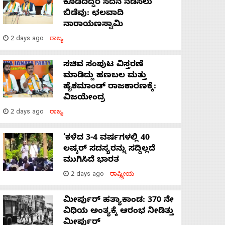
ಕೊಡದಿದ್ದರೆ ಸದನ ನಡೆಸಲು
ಬಿಡೆವು: ಛಲವಾದಿ
ನಾರಾಯಣಸ್ವಾಮಿ
2 days ago
ರಾಜ್ಯ
ಸಚಿವ ಸಂಪುಟ ವಿಸ್ತರಣೆ
ಮಾಡಿದ್ದು ಹಣಬಲ ಮತ್ತು
ಹೈಕಮಾಂಡ್ ರಾಜಕಾರಣಕ್ಕೆ:
ವಿಜಯೇಂದ್ರ
2 days ago
ರಾಜ್ಯ
‘ಕಳೆದ 3-4 ವರ್ಷಗಳಲ್ಲಿ 40
ಲಷ್ಕರ್ ಸದಸ್ಯರನ್ನು ಸದ್ದಿಲ್ಲದೆ
ಮುಗಿಸಿದೆ ಭಾರತ
2 days ago
ರಾಷ್ಟ್ರೀಯ
ಮೀರ್ಪುರ್ ಹತ್ಯಾಕಾಂಡ: 370 ನೇ
ವಿಧಿಯ ಅಂತ್ಯಕ್ಕೆ ಆರಂಭ ನೀಡಿತ್ತು
ಮೀರ್ಪುರ್