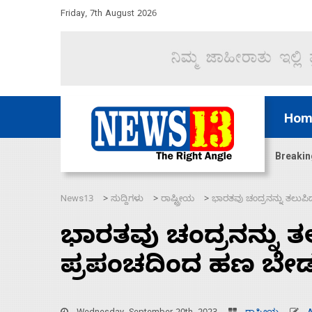
Friday, 7th August 2026
Hom
ಜಲಸಂಧಿ ಮೂಲಕ 60 ಹಡಗುಗಳನ್ನು ಸುರಕ್ಷಿತವಾಗಿ ಸಾಗಿಸಿದೆ ಭ
Breakin
News13
ಸುದ್ದಿಗಳು
ರಾಷ್ಟ್ರೀಯ
ಭಾರತವು ಚಂದ್ರನನ್ನು ತಲುಪಿದ
>
>
>
ಭಾರತವು ಚಂದ್ರನನ್ನು ತಲ
ಪ್ರಪಂಚದಿಂದ ಹಣ ಬೇಡುತ