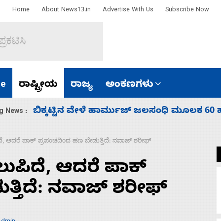
Home
About News13.in
Advertise With Us
Subscribe Now
e
ರಾಷ್ಟ್ರೀಯ
ರಾಜ್ಯ
ಅಂಕಣಗಳು
ಾರತ
ನಾಗೇಂದ್ರ ರಾಜೀನಾಮೆ ಕೊಡದಿದ್ದರೆ ಸದನ ನಡೆಸಲು
g News :
ೆ, ಆದರೆ ಪಾಕ್‌ ಪ್ರಪಂಚದಿಂದ ಹಣ ಬೇಡುತ್ತಿದೆ: ನವಾಜ್‌ ಶರೀಫ್
ುಪಿದೆ, ಆದರೆ ಪಾಕ್‌
್ತಿದೆ: ನವಾಜ್‌ ಶರೀಫ್