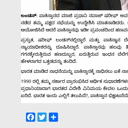
Us
ಲಂಡನ್
: ಪಾಕಿಸ್ತಾನದ ಮಾಜಿ ಪ್ರಧಾನಿ ನವಾಜ್ ಷರೀಫ್ ಅವ
Advertise
ನಡೆದ ತಮ್ಮ ಪಕ್ಷದ ಸಭೆಯನ್ನು ಉದ್ದೇಶಿಸಿ ಮಾತನಾಡಿದರು. 
ಆಯೋಜಿಸಿದೆ ಆದರೆ ಪಾಕಿಸ್ತಾನವು ಇಡೀ ಪ್ರಪಂಚದಿಂದ ಹಣವನ್ನು 
With
ಪ್ರಸ್ತುತ, ಷರೀಫ್ ಲಂಡನ್‌ನಲ್ಲಿದ್ದಾರೆ ಮತ್ತು ಪಾಕಿಸ್ಥಾ
ನ್ಯಾಯಾಧೀಶರನ್ನು ದೂಷಿಸಿದ್ದಾರೆ. ಪಾಕಿಸ್ತಾನವು ಹಲವು ತಿ
s
ಗಗನಕ್ಕೇರುತ್ತಿರುವ ಹಣದುಬ್ಬರ, ಏರುತ್ತಿರುವ ಇಂಧನ 
ಹೇಳಲಾಗದ ಒತ್ತಡವನ್ನು ತಂದಿದೆ.
ಭಾರತ ಮಾಡಿದ ಸಾಧನೆಯನ್ನು ಪಾಕಿಸ್ತಾನಕ್ಕೆ ಸಾಧಿಸಲು ಏಕೆ ಸಾಧ್ಯ
Contact
1990 ರಲ್ಲಿ ತಮ್ಮ ಸರ್ಕಾರ ಪ್ರಾರಂಭಿಸಿದ ಆರ್ಥಿಕ ಸುಧಾರಣ
ಪ್ರಧಾನಿಯಾದಾಗ ಭಾರತದ ವಿದೇಶಿ ವಿನಿಮಯ ಕೇವಲ ಒಂದು ಶತಕ
Us
ಏರಿದೆ. ಭಾರತ ಇಂದು ಎಲ್ಲಿಗೆ ತಲುಪಿದೆ?, ಪಾಕಿಸ್ತಾನ ಭಿಕ್ಷಾಟನೆಯಿ
Facebook
Twitter
Share