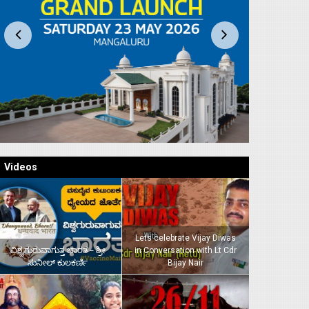
Videos
Lets celebrate Vijay Diwas
ವಿಶ್ವಗುರುವಾಗುತ್ತ ಭಾರತ – ಶ್ರೀ
in Conversation with Lt Cdr
ಸುನೀಲ್‌ ಕುಲಕರ್ಣಿ
Bijay Nair