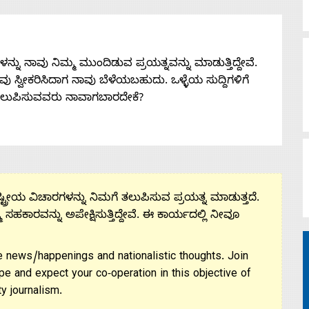
ನು ನಾವು ನಿಮ್ಮ ಮುಂದಿಡುವ ಪ್ರಯತ್ನವನ್ನು ಮಾಡುತ್ತಿದ್ದೇವೆ.
 ನೀವು ಸ್ವೀಕರಿಸಿದಾಗ ನಾವು ಬೆಳೆಯಬಹುದು. ಒಳ್ಳೆಯ ಸುದ್ದಿಗಳಿಗೆ
ತಲುಪಿಸುವವರು ನಾವಾಗಬಾರದೇಕೆ?
ಟ್ರೀಯ ವಿಚಾರಗಳನ್ನು ನಿಮಗೆ ತಲುಪಿಸುವ ಪ್ರಯತ್ನ ಮಾಡುತ್ತದೆ.
ಮ ಸಹಕಾರವನ್ನು ಅಪೇಕ್ಷಿಸುತ್ತಿದ್ದೇವೆ. ಈ ಕಾರ್ಯದಲ್ಲಿ ನೀವೂ
 news/happenings and nationalistic thoughts. Join
pe and expect your co-operation in this objective of
y journalism.