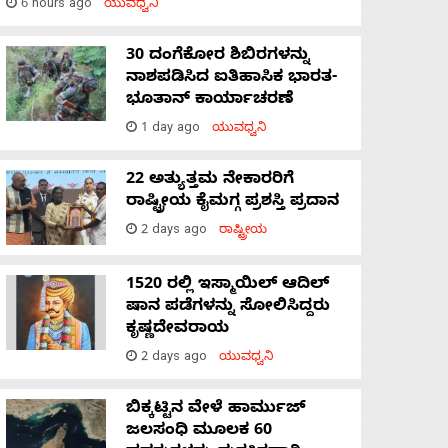
6 hours ago
ಯುವಧ್ವನಿ
30 ದಂಗೆಕೋರ ಶಿಬಿರಗಳನ್ನು
ನಾಶಪಡಿಸಿದ ಐತಿಹಾಸಿಕ ಭಾರತ-
ಭೂತಾನ್ ಕಾರ್ಯಾಚರಣೆ
1 day ago
ಯುವಧ್ವನಿ
22 ಅತ್ಯುತ್ತಮ ನೇಕಾರರಿಗೆ
ರಾಷ್ಟ್ರೀಯ ಕೈಮಗ್ಗ ಪ್ರಶಸ್ತಿ ಪ್ರದಾನ
2 days ago
ರಾಷ್ಟ್ರೀಯ
1520 ರಲ್ಲಿ ಇಸ್ಮಾಯಿಲ್ ಆದಿಲ್
ಷಾನ ಪಡೆಗಳನ್ನು ಸೋಲಿಸಿದ್ದರು
ಕೃಷ್ಣದೇವರಾಯ
2 days ago
ಯುವಧ್ವನಿ
ಬಿಕ್ಕಟ್ಟಿನ ವೇಳೆ ಹಾರ್ಮುಜ್
ಜಲಸಂಧಿ ಮೂಲಕ 60