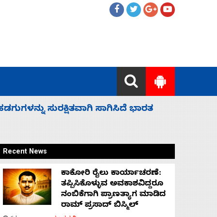
 ಬಿಡೆವು: ಛಲವಾದಿ ನಾರಾಯಣಸ್ವಾಮಿ
ಸಚಿವ ಸಂಪು
Recent News
ಕಾಕೋರಿ ರೈಲು ಕಾರ್ಯಾಚರಣೆ:
ತಪ್ಪಿಸಿಕೊಳ್ಳುವ ಅವಕಾಶವಿದ್ದರೂ
ನಂಬಿಕೆಗಾಗಿ ಪ್ರಾಣತ್ಯಾಗ ಮಾಡಿದ
ರಾಮ್ ಪ್ರಸಾದ್ ಬಿಸ್ಮಿಲ್