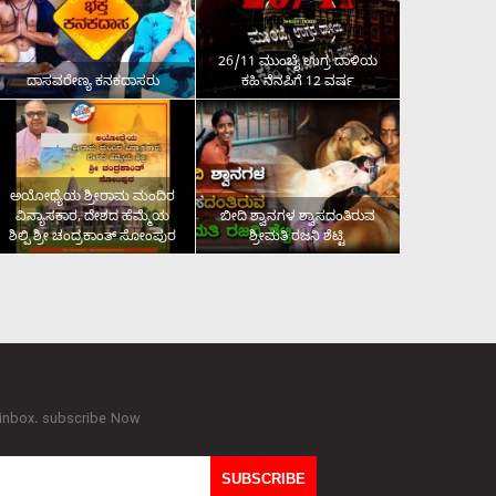
26/11 ಮುಂಬೈ ಉಗ್ರ ದಾಳಿಯ
ದಾಸವರೇಣ್ಯ ಕನಕದಾಸರು
ಕಹಿ ನೆನಪಿಗೆ 12 ವರ್ಷ
ಅಯೋಧ್ಯೆಯ ಶ್ರೀರಾಮ ಮಂದಿರ
ವಿನ್ಯಾಸಕಾರ, ದೇಶದ ಹೆಮ್ಮೆಯ
ಬೀದಿ ಶ್ವಾನಗಳ ಶ್ವಾಸದಂತಿರುವ
ಶಿಲ್ಪಿ ಶ್ರೀ ಚಂದ್ರಕಾಂತ್‌ ಸೋಂಪುರ
ಶ್ರೀಮತಿ ರಜನಿ ಶೆಟ್ಟಿ
 inbox. subscribe Now