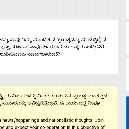
ನು ನಾವು ನಿಮ್ಮ ಮುಂದಿಡುವ ಪ್ರಯತ್ನವನ್ನು ಮಾಡುತ್ತಿದ್ದೇವೆ.
 ನೀವು ಸ್ವೀಕರಿಸಿದಾಗ ನಾವು ಬೆಳೆಯಬಹುದು. ಒಳ್ಳೆಯ ಸುದ್ದಿಗಳಿಗೆ
ತಲುಪಿಸುವವರು ನಾವಾಗಬಾರದೇಕೆ?
ಟ್ರೀಯ ವಿಚಾರಗಳನ್ನು ನಿಮಗೆ ತಲುಪಿಸುವ ಪ್ರಯತ್ನ ಮಾಡುತ್ತದೆ.
ಮ ಸಹಕಾರವನ್ನು ಅಪೇಕ್ಷಿಸುತ್ತಿದ್ದೇವೆ. ಈ ಕಾರ್ಯದಲ್ಲಿ ನೀವೂ
 news/happenings and nationalistic thoughts. Join
pe and expect your co-operation in this objective of