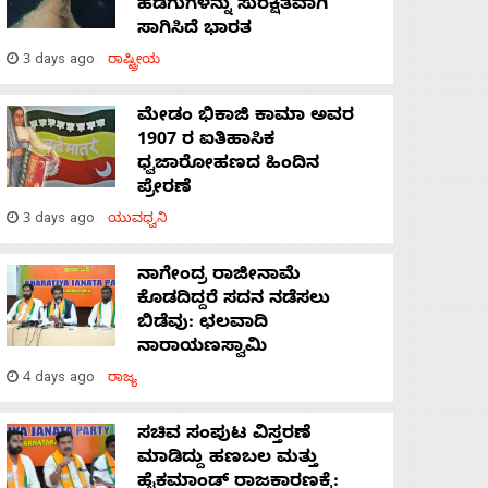
ಹಡಗುಗಳನ್ನು ಸುರಕ್ಷಿತವಾಗಿ
ಸಾಗಿಸಿದೆ ಭಾರತ
3 days ago
ರಾಷ್ಟ್ರೀಯ
ಮೇಡಂ ಭಿಕಾಜಿ ಕಾಮಾ ಅವರ
1907 ರ ಐತಿಹಾಸಿಕ
ಧ್ವಜಾರೋಹಣದ ಹಿಂದಿನ
ಪ್ರೇರಣೆ
3 days ago
ಯುವಧ್ವನಿ
ನಾಗೇಂದ್ರ ರಾಜೀನಾಮೆ
ಕೊಡದಿದ್ದರೆ ಸದನ ನಡೆಸಲು
ಬಿಡೆವು: ಛಲವಾದಿ
ನಾರಾಯಣಸ್ವಾಮಿ
4 days ago
ರಾಜ್ಯ
ಸಚಿವ ಸಂಪುಟ ವಿಸ್ತರಣೆ
ಮಾಡಿದ್ದು ಹಣಬಲ ಮತ್ತು
ಹೈಕಮಾಂಡ್ ರಾಜಕಾರಣಕ್ಕೆ: