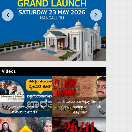
Videos
Lets celebrate Vijay Diwas
ವಿಶ್ವಗುರುವಾಗುತ್ತ ಭಾರತ – ಶ್ರೀ
in Conversation with Lt Cdr
ಸುನೀಲ್‌ ಕುಲಕರ್ಣಿ
Bijay Nair