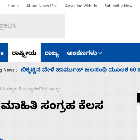
Home
About News13.in
Advertise With Us
Subscribe Now
e
ರಾಷ್ಟ್ರೀಯ
ರಾಜ್ಯ
ಅಂಕಣಗಳು
ಾರತ
ನಾಗೇಂದ್ರ ರಾಜೀನಾಮೆ ಕೊಡದಿದ್ದರೆ ಸದನ ನಡೆಸಲು
g News :
ಿತಿ ಸಂಗ್ರಹ ಕೆಲಸ ಪ್ರಾರಂಭಿಸಿದೆ: ಇಸ್ರೋ
ಕ ಮಾಹಿತಿ ಸಂಗ್ರಹ ಕೆಲಸ