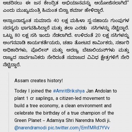
ಆಚರಿಸಲು ಈ ಜನ ಕೇಂದ್ರಿತ ಅಭಿಯಾನವನ್ನು ಆಯೋಜಿಸಲಾಗಿದೆ”
ಎಂದು ಮುಖ್ಯಮಂತ್ರಿ ಹಿಮಂತ ಬಿಸ್ವಾ ಶರ್ಮಾ ಹೇಳಿದ್ದಾರೆ.
ಅಸ್ಸಾಂನಾದ್ಯಂತ ಸುಮಾರು 40 ಲಕ್ಷ ಮಹಿಳಾ ಸ್ವ-ಸಹಾಯ ಗುಂಪುಗಳ
ಸದಸ್ಯರು ಭಾಗವಹಿಸಿದ್ದಾರೆ ಮತ್ತು ತಲಾ ಎರಡು ಸಸಿಗಳನ್ನು ನೆಟ್ಟಿದ್ದಾರೆ.
ಒಟ್ಟು 80 ಲಕ್ಷ ಸಸಿ ಇಂದು ನೆಡಲಾಗಿದೆ. ಉಳಿದಂತೆ 20 ಲಕ್ಷ ಸಸಿಗಳನ್ನು
Home
ಅಂಗನವಾಡಿ ಕಾರ್ಯಕರ್ತೆಯರು, ಚಹಾ ತೋಟದ ಕಾರ್ಮಿಕರು, ಸರ್ಕಾರಿ
ಅಧಿಕಾರಿಗಳು, ಪೊಲೀಸ್ ಮತ್ತು ಅರಣ್ಯ ಬೆಟಾಲಿಯನ್‌ಗಳು ಮತ್ತು
ರಾಜ್ಯದ ಸಾರ್ವಜನಿಕರು ಸೇರಿದಂತೆ ಸಮಾಜದ ವಿವಿಧ ಕ್ಷೇತ್ರಗಳಿಗೆ ಸೇರಿ
About
ನೆಟ್ಟಿದ್ದಾರೆ.
Us
Assam creates history!
Today I joined the
#AmritBrikshya
Jan Andolan to
Advertise
plant 1 cr saplings, a citizen-led movement to
build a tree economy, a clean environment and
celebrate the birthday of a true champion of the
With
Green Planet – Adarniya Shri Narendra Modi ji.
@narendramodi
pic.twitter.com/EmfMRd7YVv