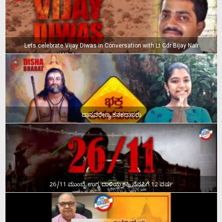
Lets celebrate Vijay Diwas in Conversation with Lt Cdr Bijay Nair
ದಾಸವರೇಣ್ಯ ಕನಕದಾಸರು
26/11 ಮುಂಬೈ ಉಗ್ರ ದಾಳಿಯ ಕಹಿ ನೆನಪಿಗೆ 12 ವರ್ಷ