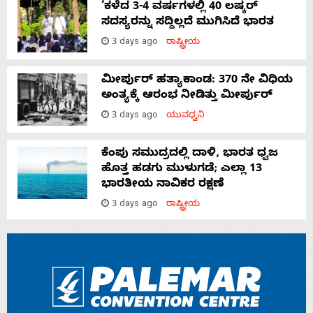
‘ಕಳೆದ 3-4 ವರ್ಷಗಳಲ್ಲಿ 40 ಲಷ್ಕರ್
ಸದಸ್ಯರನ್ನು ಸದ್ದಿಲ್ಲದೆ ಮುಗಿಸಿದೆ ಭಾರತ
3 days ago
ರಾಷ್ಟ್ರೀಯ
ಮೀರ್ಪುರ್ ಹತ್ಯಾಕಾಂಡ: 370 ನೇ ವಿಧಿಯ
ಅಂತ್ಯಕ್ಕೆ ಆರಂಭ ನೀಡಿತ್ತು ಮೀರ್ಪುರ್
3 days ago
ಯುವಧ್ವನಿ
ಕೆಂಪು ಸಮುದ್ರದಲ್ಲಿ ದಾಳಿ, ಭಾರತ ಧ್ವಜ
ಹೊತ್ತ ಹಡಗು ಮುಳುಗಡೆ; ಎಲ್ಲಾ 13
ಭಾರತೀಯ ನಾವಿಕರ ರಕ್ಷಣೆ
3 days ago
ರಾಷ್ಟ್ರೀಯ