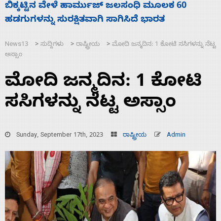
ನಾಗೇಂದ್ರ ರಾಜೀನಾಮೆ ಕೊಡದಿದ್ದರೆ ಸದನ ನಡೆಸಲು
ಸ
ಬಿಡೆವು: ಛಲವಾದಿ ನಾರಾಯಣಸ್ವಾಮಿ
ಹ
News13
ಸುದ್ದಿಗಳು
ರಾಷ್ಟ್ರೀಯ
ಮೋದಿ ಜನ್ಮದಿನ: 1 ಕೋಟಿ ಸಸಿಗಳನ್ನು ನೆಟ್ಟ
>
>
>
ಅಸ್ಸಾಂ
ಮೋದಿ ಜನ್ಮದಿನ: 1 ಕೋಟಿ
ಸಸಿಗಳನ್ನು ನೆಟ್ಟ ಅಸ್ಸಾಂ
Sunday, September 17th, 2023
ರಾಷ್ಟ್ರೀಯ
Admin