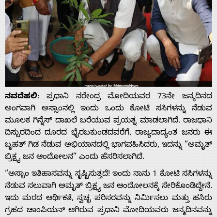
ನವದೆಹಲಿ
: ಪ್ರಧಾನಿ ನರೇಂದ್ರ ಮೋದಿಯವರ 73ನೇ ಜನ್ಮದಿನದ
ಅಂಗವಾಗಿ ಅಸ್ಸಾಂನಲ್ಲಿ ಇಂದು ಒಂದು ಕೋಟಿ ಸಸಿಗಳನ್ನು ನೆಡುವ
ಮೂಲಕ ಗಿನ್ನೆಸ್ ದಾಖಲೆ ಬರೆಯುವ ಪ್ರಯತ್ನ ಮಾಡಲಾಗಿದೆ. ರಾಜಧಾನಿ
ದಿಸ್ಪುರದಿಂದ ದೂರದ ಭೈರಬಕುಂಡದವರೆಗೆ, ರಾಜ್ಯದಾದ್ಯಂತ ಜನರು ಈ
ಬೃಹತ್ ಗಿಡ ನೆಡುವ ಅಭಿಯಾನದಲ್ಲಿ ಭಾಗವಹಿಸಿದರು, ಇದನ್ನು “ಅಮೃತ್
ಬ್ರಿಕ್ಷ್ಯ ಜನ ಆಂದೋಲನ” ಎಂದು ಹೆಸರಿಸಲಾಗಿದೆ.
“ಅಸ್ಸಾಂ ಇತಿಹಾಸವನ್ನು ಸೃಷ್ಟಿಸುತ್ತದೆ! ಇಂದು ನಾನು 1 ಕೋಟಿ ಸಸಿಗಳನ್ನು
ನೆಡುವ ಸಲುವಾಗಿ ಅಮೃತ್ ಬ್ರಿಕ್ಷ್ಯ ಜನ ಆಂದೋಲನಕ್ಕೆ ಸೇರಿಕೊಂಡಿದ್ದೇನೆ.
ಇದು ಮರದ ಆರ್ಥಿಕತೆ, ಸ್ವಚ್ಛ ಪರಿಸರವನ್ನು ನಿರ್ಮಿಸಲು ಮತ್ತು ಹಸಿರು
ಗ್ರಹದ ಚಾಂಪಿಯನ್‌ ಆಗಿರುವ ಪ್ರಧಾನಿ ಮೋದಿಯವರು ಜನ್ಮದಿನವನ್ನು