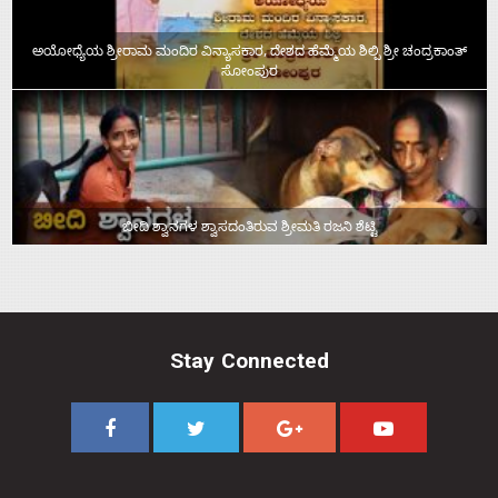
ಅಯೋಧ್ಯೆಯ ಶ್ರೀರಾಮ ಮಂದಿರ ವಿನ್ಯಾಸಕಾರ, ದೇಶದ ಹೆಮ್ಮೆಯ ಶಿಲ್ಪಿ ಶ್ರೀ ಚಂದ್ರಕಾಂತ್‌
ಸೋಂಪುರ
ಬೀದಿ ಶ್ವಾನಗಳ ಶ್ವಾಸದಂತಿರುವ ಶ್ರೀಮತಿ ರಜನಿ ಶೆಟ್ಟಿ
Stay Connected