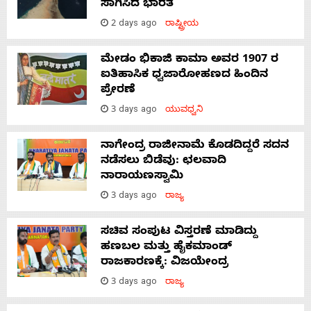
ಸಾಗಿಸಿದೆ ಭಾರತ
2 days ago
ರಾಷ್ಟ್ರೀಯ
ಮೇಡಂ ಭಿಕಾಜಿ ಕಾಮಾ ಅವರ 1907 ರ
ಐತಿಹಾಸಿಕ ಧ್ವಜಾರೋಹಣದ ಹಿಂದಿನ
ಪ್ರೇರಣೆ
3 days ago
ಯುವಧ್ವನಿ
ನಾಗೇಂದ್ರ ರಾಜೀನಾಮೆ ಕೊಡದಿದ್ದರೆ ಸದನ
ನಡೆಸಲು ಬಿಡೆವು: ಛಲವಾದಿ
ನಾರಾಯಣಸ್ವಾಮಿ
3 days ago
ರಾಜ್ಯ
ಸಚಿವ ಸಂಪುಟ ವಿಸ್ತರಣೆ ಮಾಡಿದ್ದು
ಹಣಬಲ ಮತ್ತು ಹೈಕಮಾಂಡ್
ರಾಜಕಾರಣಕ್ಕೆ: ವಿಜಯೇಂದ್ರ
3 days ago
ರಾಜ್ಯ