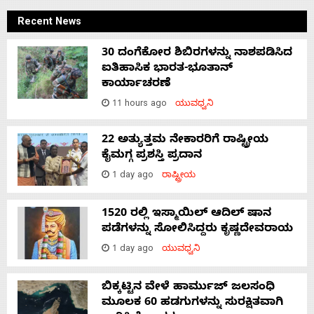
Recent News
30 ದಂಗೆಕೋರ ಶಿಬಿರಗಳನ್ನು ನಾಶಪಡಿಸಿದ
ಐತಿಹಾಸಿಕ ಭಾರತ-ಭೂತಾನ್
ಕಾರ್ಯಾಚರಣೆ
11 hours ago
ಯುವಧ್ವನಿ
22 ಅತ್ಯುತ್ತಮ ನೇಕಾರರಿಗೆ ರಾಷ್ಟ್ರೀಯ
ಕೈಮಗ್ಗ ಪ್ರಶಸ್ತಿ ಪ್ರದಾನ
1 day ago
ರಾಷ್ಟ್ರೀಯ
1520 ರಲ್ಲಿ ಇಸ್ಮಾಯಿಲ್ ಆದಿಲ್ ಷಾನ
ಪಡೆಗಳನ್ನು ಸೋಲಿಸಿದ್ದರು ಕೃಷ್ಣದೇವರಾಯ
1 day ago
ಯುವಧ್ವನಿ
ಬಿಕ್ಕಟ್ಟಿನ ವೇಳೆ ಹಾರ್ಮುಜ್ ಜಲಸಂಧಿ
ಮೂಲಕ 60 ಹಡಗುಗಳನ್ನು ಸುರಕ್ಷಿತವಾಗಿ