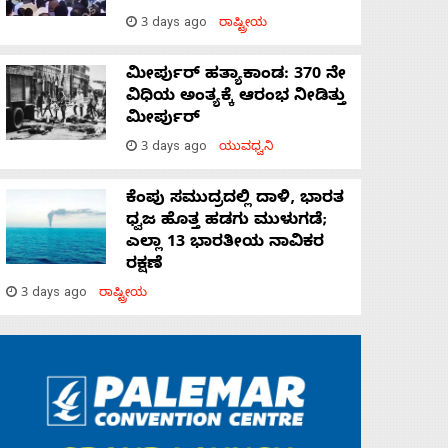
3 days ago
ರಾಷ್ಟ್ರೀಯ
ಮೀರ್ಪುರ್ ಹತ್ಯಾಕಾಂಡ: 370 ನೇ
ವಿಧಿಯ ಅಂತ್ಯಕ್ಕೆ ಆರಂಭ ನೀಡಿತ್ತು
ಮೀರ್ಪುರ್
3 days ago
ಯುವಧ್ವನಿ
ಕೆಂಪು ಸಮುದ್ರದಲ್ಲಿ ದಾಳಿ, ಭಾರತ
ಧ್ವಜ ಹೊತ್ತ ಹಡಗು ಮುಳುಗಡೆ;
ಎಲ್ಲಾ 13 ಭಾರತೀಯ ನಾವಿಕರ
ರಕ್ಷಣೆ
3 days ago
ರಾಷ್ಟ್ರೀಯ