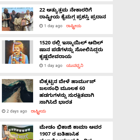
22 ಅತ್ಯುತ್ತಮ ನೇಕಾರರಿಗೆ
ರಾಷ್ಟ್ರೀಯ ಕೈಮಗ್ಗ ಪ್ರಶಸ್ತಿ ಪ್ರದಾನ
1 day ago
ರಾಷ್ಟ್ರೀಯ
1520 ರಲ್ಲಿ ಇಸ್ಮಾಯಿಲ್ ಆದಿಲ್
ಷಾನ ಪಡೆಗಳನ್ನು ಸೋಲಿಸಿದ್ದರು
ಕೃಷ್ಣದೇವರಾಯ
1 day ago
ಯುವಧ್ವನಿ
ಬಿಕ್ಕಟ್ಟಿನ ವೇಳೆ ಹಾರ್ಮುಜ್
ಜಲಸಂಧಿ ಮೂಲಕ 60
ಹಡಗುಗಳನ್ನು ಸುರಕ್ಷಿತವಾಗಿ
ಸಾಗಿಸಿದೆ ಭಾರತ
2 days ago
ರಾಷ್ಟ್ರೀಯ
ಮೇಡಂ ಭಿಕಾಜಿ ಕಾಮಾ ಅವರ
1907 ರ ಐತಿಹಾಸಿಕ