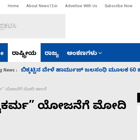
Home
About News13.in
Advertise With Us
Subscribe Now
e
ರಾಷ್ಟ್ರೀಯ
ರಾಜ್ಯ
ಅಂಕಣಗಳು
ಾರತ
ನಾಗೇಂದ್ರ ರಾಜೀನಾಮೆ ಕೊಡದಿದ್ದರೆ ಸದನ ನಡೆಸಲು
g News :
ಕರ್ಮ” ಯೋಜನೆಗೆ ಮೋದಿ ಚಾಲನೆ
ಿಶ್ವಕರ್ಮ” ಯೋಜನೆಗೆ ಮೋದಿ