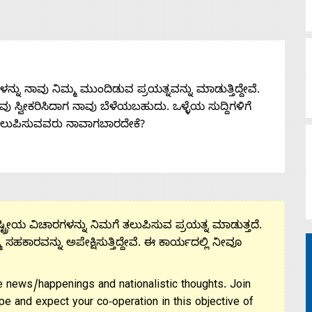
ನು ನಾವು ನಿಮ್ಮ ಮುಂದಿಡುವ ಪ್ರಯತ್ನವನ್ನು ಮಾಡುತ್ತಿದ್ದೇವೆ.
 ನೀವು ಸ್ವೀಕರಿಸಿದಾಗ ನಾವು ಬೆಳೆಯಬಹುದು. ಒಳ್ಳೆಯ ಸುದ್ದಿಗಳಿಗೆ
ತಲುಪಿಸುವವರು ನಾವಾಗಬಾರದೇಕೆ?
ಟ್ರೀಯ ವಿಚಾರಗಳನ್ನು ನಿಮಗೆ ತಲುಪಿಸುವ ಪ್ರಯತ್ನ ಮಾಡುತ್ತದೆ.
ಮ ಸಹಕಾರವನ್ನು ಅಪೇಕ್ಷಿಸುತ್ತಿದ್ದೇವೆ. ಈ ಕಾರ್ಯದಲ್ಲಿ ನೀವೂ
 news/happenings and nationalistic thoughts. Join
pe and expect your co-operation in this objective of