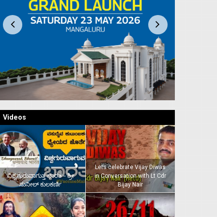
Videos
Lets celebrate Vijay Diwas
ವಿಶ್ವಗುರುವಾಗುತ್ತ ಭಾರತ – ಶ್ರೀ
in Conversation with Lt Cdr
ಸುನೀಲ್‌ ಕುಲಕರ್ಣಿ
Bijay Nair