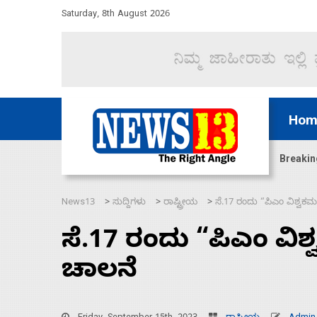
Saturday, 8th August 2026
Hom
ಜಲಸಂಧಿ ಮೂಲಕ 60 ಹಡಗುಗಳನ್ನು ಸುರಕ್ಷಿತವಾಗಿ ಸಾಗಿಸಿದೆ ಭ
Breakin
News13
ಸುದ್ದಿಗಳು
ರಾಷ್ಟ್ರೀಯ
ಸೆ.17 ರಂದು “ಪಿಎಂ ವಿಶ್ವ
>
>
>
ಸೆ.17 ರಂದು “ಪಿಎಂ ವ
ಚಾಲನೆ