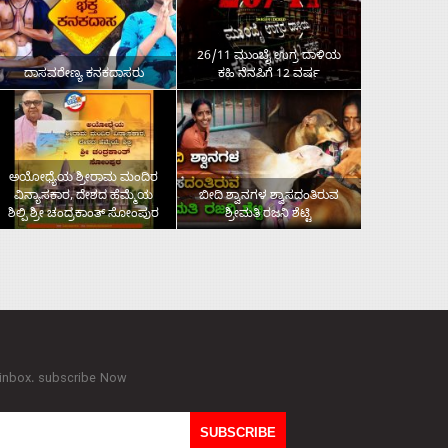
26/11 ಮುಂಬೈ ಉಗ್ರ ದಾಳಿಯ
ದಾಸವರೇಣ್ಯ ಕನಕದಾಸರು
ಕಹಿ ನೆನಪಿಗೆ 12 ವರ್ಷ
ಅಯೋಧ್ಯೆಯ ಶ್ರೀರಾಮ ಮಂದಿರ
ವಿನ್ಯಾಸಕಾರ, ದೇಶದ ಹೆಮ್ಮೆಯ
ಬೀದಿ ಶ್ವಾನಗಳ ಶ್ವಾಸದಂತಿರುವ
ಶಿಲ್ಪಿ ಶ್ರೀ ಚಂದ್ರಕಾಂತ್‌ ಸೋಂಪುರ
ಶ್ರೀಮತಿ ರಜನಿ ಶೆಟ್ಟಿ
 inbox. subscribe Now