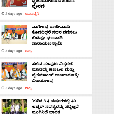
ಧ್ವಜಾರೋಹಣದ ಹಿಂದಿನ
ಪ್ರೇರಣೆ
2 days ago
ಯುವಧ್ವನಿ
ನಾಗೇಂದ್ರ ರಾಜೀನಾಮೆ
ಕೊಡದಿದ್ದರೆ ಸದನ ನಡೆಸಲು
ಬಿಡೆವು: ಛಲವಾದಿ
ನಾರಾಯಣಸ್ವಾಮಿ
3 days ago
ರಾಜ್ಯ
ಸಚಿವ ಸಂಪುಟ ವಿಸ್ತರಣೆ
ಮಾಡಿದ್ದು ಹಣಬಲ ಮತ್ತು
ಹೈಕಮಾಂಡ್ ರಾಜಕಾರಣಕ್ಕೆ:
ವಿಜಯೇಂದ್ರ
3 days ago
ರಾಜ್ಯ
‘ಕಳೆದ 3-4 ವರ್ಷಗಳಲ್ಲಿ 40
ಲಷ್ಕರ್ ಸದಸ್ಯರನ್ನು ಸದ್ದಿಲ್ಲದೆ
ಮುಗಿಸಿದೆ ಭಾರತ