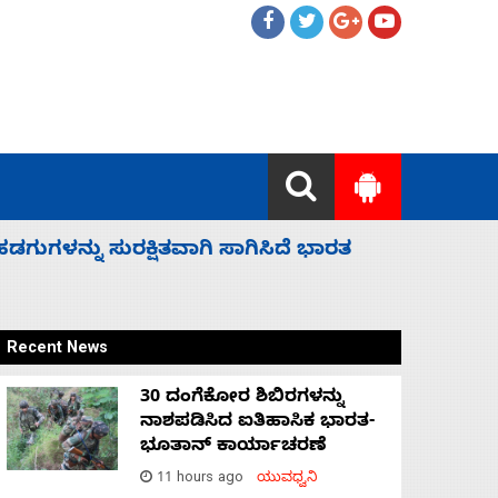
 ಬಿಡೆವು: ಛಲವಾದಿ ನಾರಾಯಣಸ್ವಾಮಿ
ಸಚಿವ ಸಂಪು
Recent News
30 ದಂಗೆಕೋರ ಶಿಬಿರಗಳನ್ನು
ನಾಶಪಡಿಸಿದ ಐತಿಹಾಸಿಕ ಭಾರತ-
ಭೂತಾನ್ ಕಾರ್ಯಾಚರಣೆ
11 hours ago
ಯುವಧ್ವನಿ