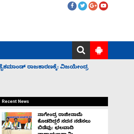
ಲ್ಲದೆ ಮುಗಿಸಿದೆ ಭಾರತ
ಕೆಂಪು ಸಮು
ರಕ್ಷಣೆ
Recent News
ನಾಗೇಂದ್ರ ರಾಜೀನಾಮೆ
ಕೊಡದಿದ್ದರೆ ಸದನ ನಡೆಸಲು
ಬಿಡೆವು: ಛಲವಾದಿ