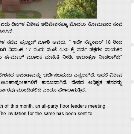
್ತಿನ ಐದು ದಿನಗಳ ವಿಶೇಷ ಅಧಿವೇಶನಕ್ಕೂ ಮೊದಲು ಸೋಮವಾರ ಸಂಜೆ
ಳಿಸಿವೆ.
ಗಳ ಸಚಿವ ಪ್ರಲ್ಹಾದ್‌ ಜೋಶಿ ಅವರು, ”
ಇದೇ ಸೆಪ್ಟೆಂಬರ್ 18 ರಿಂದ
 ದಿನಾಂಕ 17 ರಂದು ಸಂಜೆ 4.30 ಕ್ಕೆ ಸರ್ವ ಪಕ್ಷಗಳ ನಾಯಕರ
ಿತು ಈ-ಮೇಲ್ ಮೂಲಕ ಮಾಹಿತಿ ನೀಡಿ, ಆಮಂತ್ರಣ ನೀಡಲಾಗಿದೆ
”
ದ ಅಜೆಂಡಾವನ್ನು ಚರ್ಚಿಸಬಹುದು ಎನ್ನಲಾಗಿದೆ. ಆದರೆ ವಿಶೇಷ
 ಊಹಾಪೋಹಗಳಿಗೆ ಕಾರಣವಾಗಿದೆ. ದೇಶದ ಅಧಿಕೃತ ಹೆಸರನ್ನು
ಕಾರವು ಮುಂದಿಡಲಿದೆ ಎಂದೂ ಹೇಳಲಾಗುತ್ತಿದೆ.
 of this month, an all-party floor leaders meeting
he invitation for the same has been sent to