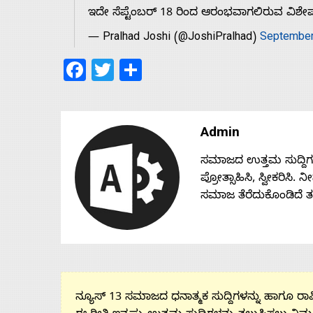
ಇದೇ ಸೆಪ್ಟೆಂಬರ್ 18 ರಿಂದ ಆರಂಭವಾಗಲಿರುವ ವಿಶ
— Pralhad Joshi (@JoshiPralhad)
September
Facebook
Twitter
Share
Admin
ಸಮಾಜದ ಉತ್ತಮ ಸುದ್ದಿಗಳನ್
ಪ್ರೋತ್ಸಾಹಿಸಿ, ಸ್ವೀಕರಿಸಿ.
ಸಮಾಜ ತೆರೆದುಕೊಂಡಿದೆ 
ನ್ಯೂಸ್ 13 ಸಮಾಜದ ಧನಾತ್ಮಕ ಸುದ್ದಿಗಳನ್ನು ಹಾಗೂ ರಾಷ್