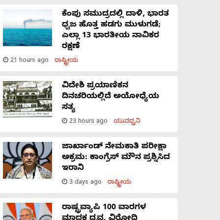
ಕೆಂಪು ಸಮುದ್ರದಲ್ಲಿ ದಾಳಿ, ಭಾರತ
ಧ್ವಜ ಹೊತ್ತ ಹಡಗು ಮುಳುಗಡೆ;
ಎಲ್ಲಾ 13 ಭಾರತೀಯ ನಾವಿಕರ
ರಕ್ಷಣೆ
21 hours ago
ರಾಷ್ಟ್ರೀಯ
ವಿದೇಶಿ ಪ್ರಯಾಣಿಕನ
ದಿನಚರಿಯಲ್ಲಿದೆ ಅಯೋಧ್ಯೆಯ
ಸತ್ಯ
23 hours ago
ಯುವಧ್ವನಿ
ಜಾರ್ಖಾಂಡ್‌ ನೇಮಕಾತಿ ಪರೀಕ್ಷಾ
ಅಕ್ರಮ: ಕಾಂಗ್ರೆಸ್‌ ಮೌನ ಪ್ರಶ್ನಿಸಿದ
ಇರಾನಿ
3 days ago
ರಾಷ್ಟ್ರೀಯ
ರಾಷ್ಟ್ರವ್ಯಾಪಿ 100 ವಾರಗಳ
ಮಾದಕ ದ್ರವ್ಯ ವಿರೋಧಿ