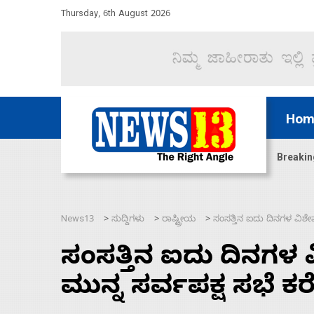
Thursday, 6th August 2026
Hom
ಿದ್ದು ಹಣಬಲ ಮತ್ತು ಹೈಕಮಾಂಡ್ ರಾಜಕಾರಣಕ್ಕೆ: ವಿಜಯೇಂದ್ರ
Breakin
News13
ಸುದ್ದಿಗಳು
ರಾಷ್ಟ್ರೀಯ
ಸಂಸತ್ತಿನ ಐದು ದಿನಗಳ ವಿಶೇಷ
>
>
>
ಸಂಸತ್ತಿನ ಐದು ದಿನಗಳ
ಮುನ್ನ ಸರ್ವಪಕ್ಷ ಸಭೆ ಕರ