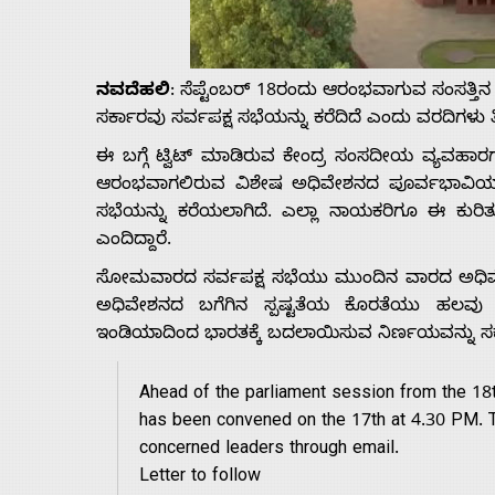
Us
ನವದೆಹಲಿ
: ಸೆಪ್ಟೆಂಬರ್‌ 18ರಂದು ಆರಂಭವಾಗುವ ಸಂಸತ
Advertise
ಸರ್ಕಾರವು ಸರ್ವಪಕ್ಷ ಸಭೆಯನ್ನು ಕರೆದಿದೆ ಎಂದು ವರದಿಗಳು ತಿ
With
ಈ ಬಗ್ಗೆ ಟ್ವಿಟ್‌ ಮಾಡಿರುವ ಕೇಂದ್ರ ಸಂಸದೀಯ ವ್ಯವಹಾರ
ಆರಂಭವಾಗಲಿರುವ ವಿಶೇಷ ಅಧಿವೇಶನದ ಪೂರ್ವಭಾವಿಯಾಗಿ
ಸಭೆಯನ್ನು ಕರೆಯಲಾಗಿದೆ. ಎಲ್ಲಾ ನಾಯಕರಿಗೂ ಈ ಕುರ
s
ಎಂದಿದ್ದಾರೆ.
ಸೋಮವಾರದ ಸರ್ವಪಕ್ಷ ಸಭೆಯು ಮುಂದಿನ ವಾರದ ಅಧಿವೇಶನ
Contact
ಅಧಿವೇಶನದ ಬಗೆಗಿನ ಸ್ಪಷ್ಟತೆಯ ಕೊರತೆಯು ಹಲವು
ಇಂಡಿಯಾದಿಂದ ಭಾರತಕ್ಕೆ ಬದಲಾಯಿಸುವ ನಿರ್ಣಯವನ್ನು ಸರ್
Us
Ahead of the parliament session from the 18th
has been convened on the 17th at 4.30 PM. T
concerned leaders through email.
Letter to follow