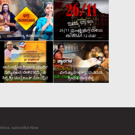
26/11 ಮುಂಬೈ ಉಗ್ರ ದಾಳಿಯ
ದಾಸವರೇಣ್ಯ ಕನಕದಾಸರು
ಕಹಿ ನೆನಪಿಗೆ 12 ವರ್ಷ
ಅಯೋಧ್ಯೆಯ ಶ್ರೀರಾಮ ಮಂದಿರ
ವಿನ್ಯಾಸಕಾರ, ದೇಶದ ಹೆಮ್ಮೆಯ
ಬೀದಿ ಶ್ವಾನಗಳ ಶ್ವಾಸದಂತಿರುವ
ಶಿಲ್ಪಿ ಶ್ರೀ ಚಂದ್ರಕಾಂತ್‌ ಸೋಂಪುರ
ಶ್ರೀಮತಿ ರಜನಿ ಶೆಟ್ಟಿ
 inbox. subscribe Now