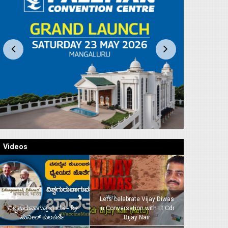
Videos
Lets celebrate Vijay Diwas
ವಿಶ್ವಗುರುವಾಗುತ್ತ ಭಾರತ – ಶ್ರೀ
in Conversation with Lt Cdr
ಸುನೀಲ್‌ ಕುಲಕರ್ಣಿ
Bijay Nair