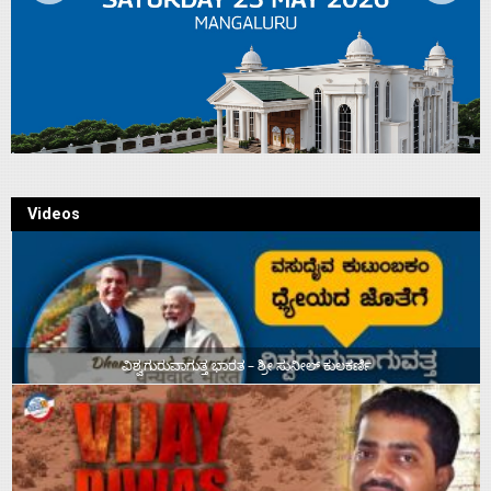
Videos
ವಿಶ್ವಗುರುವಾಗುತ್ತ ಭಾರತ – ಶ್ರೀ ಸುನೀಲ್‌ ಕುಲಕರ್ಣಿ