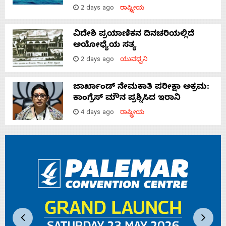
2 days ago
ರಾಷ್ಟ್ರೀಯ
ವಿದೇಶಿ ಪ್ರಯಾಣಿಕನ ದಿನಚರಿಯಲ್ಲಿದೆ
ಅಯೋಧ್ಯೆಯ ಸತ್ಯ
2 days ago
ಯುವಧ್ವನಿ
ಜಾರ್ಖಾಂಡ್‌ ನೇಮಕಾತಿ ಪರೀಕ್ಷಾ ಅಕ್ರಮ:
ಕಾಂಗ್ರೆಸ್‌ ಮೌನ ಪ್ರಶ್ನಿಸಿದ ಇರಾನಿ
4 days ago
ರಾಷ್ಟ್ರೀಯ