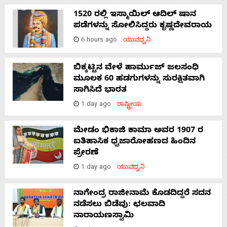
1520 ರಲ್ಲಿ ಇಸ್ಮಾಯಿಲ್ ಆದಿಲ್ ಷಾನ
ಪಡೆಗಳನ್ನು ಸೋಲಿಸಿದ್ದರು ಕೃಷ್ಣದೇವರಾಯ
6 hours ago
ಯುವಧ್ವನಿ
ಬಿಕ್ಕಟ್ಟಿನ ವೇಳೆ ಹಾರ್ಮುಜ್ ಜಲಸಂಧಿ
ಮೂಲಕ 60 ಹಡಗುಗಳನ್ನು ಸುರಕ್ಷಿತವಾಗಿ
ಸಾಗಿಸಿದೆ ಭಾರತ
1 day ago
ರಾಷ್ಟ್ರೀಯ
ಮೇಡಂ ಭಿಕಾಜಿ ಕಾಮಾ ಅವರ 1907 ರ
ಐತಿಹಾಸಿಕ ಧ್ವಜಾರೋಹಣದ ಹಿಂದಿನ
ಪ್ರೇರಣೆ
1 day ago
ಯುವಧ್ವನಿ
ನಾಗೇಂದ್ರ ರಾಜೀನಾಮೆ ಕೊಡದಿದ್ದರೆ ಸದನ
ನಡೆಸಲು ಬಿಡೆವು: ಛಲವಾದಿ
ನಾರಾಯಣಸ್ವಾಮಿ