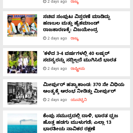
2 days ago
ರಾಜ್ಯ
ಸಚಿವ ಸಂಪುಟ ವಿಸ್ತರಣೆ ಮಾಡಿದ್ದು
ಹಣಬಲ ಮತ್ತು ಹೈಕಮಾಂಡ್
ರಾಜಕಾರಣಕ್ಕೆ: ವಿಜಯೇಂದ್ರ
2 days ago
ರಾಜ್ಯ
‘ಕಳೆದ 3-4 ವರ್ಷಗಳಲ್ಲಿ 40 ಲಷ್ಕರ್
ಸದಸ್ಯರನ್ನು ಸದ್ದಿಲ್ಲದೆ ಮುಗಿಸಿದೆ ಭಾರತ
2 days ago
ರಾಷ್ಟ್ರೀಯ
ಮೀರ್ಪುರ್ ಹತ್ಯಾಕಾಂಡ: 370 ನೇ ವಿಧಿಯ
ಅಂತ್ಯಕ್ಕೆ ಆರಂಭ ನೀಡಿತ್ತು ಮೀರ್ಪುರ್
2 days ago
ಯುವಧ್ವನಿ
ಕೆಂಪು ಸಮುದ್ರದಲ್ಲಿ ದಾಳಿ, ಭಾರತ ಧ್ವಜ
ಹೊತ್ತ ಹಡಗು ಮುಳುಗಡೆ; ಎಲ್ಲಾ 13
ಭಾರತೀಯ ನಾವಿಕರ ರಕ್ಷಣೆ