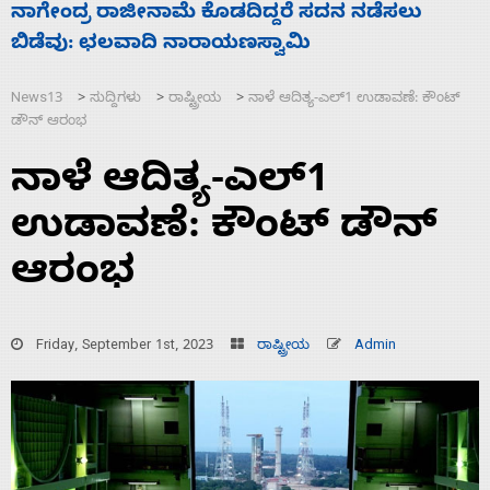
ಸಚಿವ ಸಂಪುಟ ವಿಸ್ತರಣೆ ಮಾಡಿದ್ದು ಹಣಬಲ ಮತ್ತು
ಹೈಕಮಾಂಡ್ ರಾಜಕಾರಣಕ್ಕೆ: ವಿಜಯೇಂದ್ರ
News13
ಸುದ್ದಿಗಳು
ರಾಷ್ಟ್ರೀಯ
ನಾಳೆ ಆದಿತ್ಯ-ಎಲ್1 ಉಡಾವಣೆ: ಕೌಂಟ್‌
>
>
>
ಡೌನ್‌ ಆರಂಭ
ನಾಳೆ ಆದಿತ್ಯ-ಎಲ್1
ಉಡಾವಣೆ: ಕೌಂಟ್‌ ಡೌನ್‌
ಆರಂಭ
Friday, September 1st, 2023
ರಾಷ್ಟ್ರೀಯ
Admin