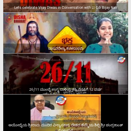
Lets celebrate Vijay Diwas in Conversation with Lt Cdr Bijay Nair
ದಾಸವರೇಣ್ಯ ಕನಕದಾಸರು
26/11 ಮುಂಬೈ ಉಗ್ರ ದಾಳಿಯ ಕಹಿ ನೆನಪಿಗೆ 12 ವರ್ಷ
ಅಯೋಧ್ಯೆಯ ಶ್ರೀರಾಮ ಮಂದಿರ ವಿನ್ಯಾಸಕಾರ, ದೇಶದ ಹೆಮ್ಮೆಯ ಶಿಲ್ಪಿ ಶ್ರೀ ಚಂದ್ರಕಾಂತ್‌
ಸೋಂಪುರ