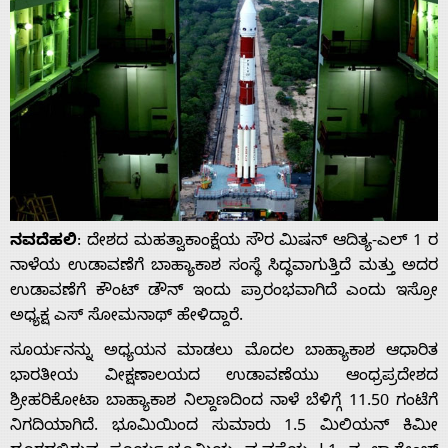
ನವದೆಹಲಿ
: ದೇಶದ ಮಹತ್ವಾಕಾಂಕ್ಷೆಯ ಸೌರ ಮಿಷನ್ ಆದಿತ್ಯ-ಎಲ್ 1 ರ
ನಾಳೆಯ ಉಡಾವಣೆಗೆ ಬಾಹ್ಯಾಕಾಶ ಸಂಸ್ಥೆ ಸಿದ್ಧವಾಗುತ್ತಿದೆ ಮತ್ತು ಅದರ
ಉಡಾವಣೆಗೆ ಕೌಂಟ್‌ ಡೌನ್ ಇಂದು ಪ್ರಾರಂಭವಾಗಿದೆ ಎಂದು ಇಸ್ರೋ
ಅಧ್ಯಕ್ಷ ಎಸ್ ಸೋಮನಾಥ್ ಹೇಳಿದ್ದಾರೆ.
ಸೂರ್ಯನನ್ನು ಅಧ್ಯಯನ ಮಾಡಲು ಮೊದಲ ಬಾಹ್ಯಾಕಾಶ ಆಧಾರಿತ
ಭಾರತೀಯ ವೀಕ್ಷಣಾಲಯದ ಉಡಾವಣೆಯು ಆಂಧ್ರಪ್ರದೇಶದ
ಶ್ರೀಹರಿಕೋಟಾ ಬಾಹ್ಯಾಕಾಶ ನಿಲ್ದಾಣದಿಂದ ನಾಳೆ ಬೆಳಿಗ್ಗೆ 11.50 ಗಂಟೆಗೆ
ನಿಗದಿಯಾಗಿದೆ. ಭೂಮಿಯಿಂದ ಸುಮಾರು 1.5 ಮಿಲಿಯನ್ ಕಿಮೀ