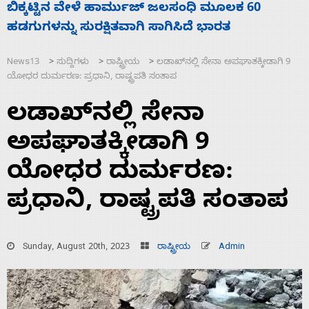
ನಾಗೇಂದ್ರ ರಾಜೀನಾಮೆ ಕೊಡದಿದ್ದರೆ ಸದನ ನಡೆಸಲು
ಸ
ಬಿಡೆವು: ಛಲವಾದಿ ನಾರಾಯಣಸ್ವಾಮಿ
ಹ
News13
ಸುದ್ದಿಗಳು
ರಾಷ್ಟ್ರೀಯ
ಲಡಾಖ್‌ನಲ್ಲಿ ಸೇನಾ ಅಪಘಾತಕ್ಕೀಡಾಗಿ 9
>
>
>
ಯೋಧರ ದುರ್ಮರಣ: ಪ್ರಧಾನಿ, ರಾಷ್ಟ್ರಪತಿ ಸಂತಾಪ
ಲಡಾಖ್‌ನಲ್ಲಿ ಸೇನಾ
ಅಪಘಾತಕ್ಕೀಡಾಗಿ 9
ಯೋಧರ ದುರ್ಮರಣ:
ಪ್ರಧಾನಿ, ರಾಷ್ಟ್ರಪತಿ ಸಂತಾಪ
Sunday, August 20th, 2023
ರಾಷ್ಟ್ರೀಯ
Admin