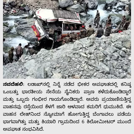
ನವದೆಹಲಿ
: ಲಡಾಖ್‌ನಲ್ಲಿ ನಿನ್ನೆ ನಡೆದ ಭೀಕರ ಅಪಘಾತದಲ್ಲಿ ಕನಿಷ್ಠ
ಒಂಬತ್ತು ಭಾರತೀಯ ಸೇನೆಯ ಸೈನಿಕರು ಪ್ರಾಣ ಕಳೆದುಕೊಂಡಿದ್ದಾರೆ
ಮತ್ತು ಒಬ್ಬರು ಗಂಭೀರ ಗಾಯಗೊಂಡಿದ್ದಾರೆ. ಅವರು ಪ್ರಯಾಣಿಸುತ್ತಿದ್ದ
ವಾಹನವು ರಸ್ತೆಯಿಂದ ಕೆಳಗೆ ಜಾರಿ ಆಳವಾದ ಕಮರಿಗೆ ಧುಮುಕಿದೆ. ಈ
ವಾಹನ ಲೇಹ್‌ನಿಂದ ನ್ಯೋಮಾಗೆ ಹೋಗುತ್ತಿದ್ದ ಬೆಂಗಾವಲು ಪಡೆಯ
ಭಾಗವಾಗಿತ್ತು ಮತ್ತು ಕಿಯಾರಿ ಗ್ರಾಮದಿಂದ 6 ಕಿಲೋಮೀಟರ್ ಮುಂದೆ
ಅಪಘಾತ ಸಂಭವಿಸಿದೆ.