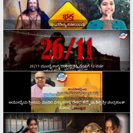
ದಾಸವರೇಣ್ಯ ಕನಕದಾಸರು
26/11 ಮುಂಬೈ ಉಗ್ರ ದಾಳಿಯ ಕಹಿ ನೆನಪಿಗೆ 12 ವರ್ಷ
ಅಯೋಧ್ಯೆಯ ಶ್ರೀರಾಮ ಮಂದಿರ ವಿನ್ಯಾಸಕಾರ, ದೇಶದ ಹೆಮ್ಮೆಯ ಶಿಲ್ಪಿ ಶ್ರೀ ಚಂದ್ರಕಾಂತ್‌
ಸೋಂಪುರ