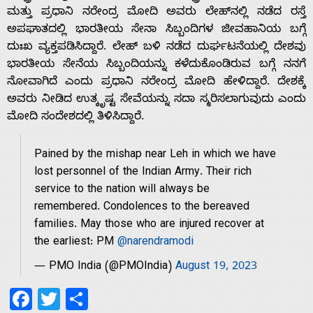
ಮತ್ತು ಪ್ರಧಾನಿ ನರೇಂದ್ರ ಮೋದಿ ಅವರು ಲೇಹ್‌ನಲ್ಲಿ ನಡೆದ ರಸ್ತೆ
With
ಅಪಘಾತದಲ್ಲಿ ಭಾರತೀಯ ಸೇನಾ ಸಿಬ್ಬಂದಿಗಳ ಜೀವಹಾನಿಯ ಬಗ್ಗೆ
ದುಃಖ ವ್ಯಕ್ತಪಡಿಸಿದ್ದಾರೆ. ಲೇಹ್ ಬಳಿ ನಡೆದ ದುರ್ಘಟನೆಯಲ್ಲಿ ದೇಶವು
s
ಭಾರತೀಯ ಸೇನೆಯ ಸಿಬ್ಬಂದಿಯನ್ನು ಕಳೆದುಕೊಂಡಿರುವ ಬಗ್ಗೆ ನನಗೆ
ನೋವಾಗಿದೆ ಎಂದು ಪ್ರಧಾನಿ ನರೇಂದ್ರ ಮೋದಿ ಹೇಳಿದ್ದಾರೆ. ದೇಶಕ್ಕೆ
ಅವರು ನೀಡಿದ ಉತ್ಕೃಷ್ಟ ಸೇವೆಯನ್ನು ಸದಾ ಸ್ಮರಿಸಲಾಗುವುದು ಎಂದು
Contact
ಮೋದಿ ಸಂದೇಶದಲ್ಲಿ ತಿಳಿಸಿದ್ದಾರೆ.
Us
Pained by the mishap near Leh in which we have
lost personnel of the Indian Army. Their rich
service to the nation will always be
remembered. Condolences to the bereaved
families. May those who are injured recover at
the earliest: PM
@narendramodi
— PMO India (@PMOIndia)
August 19, 2023
Facebook
Twitter
Share