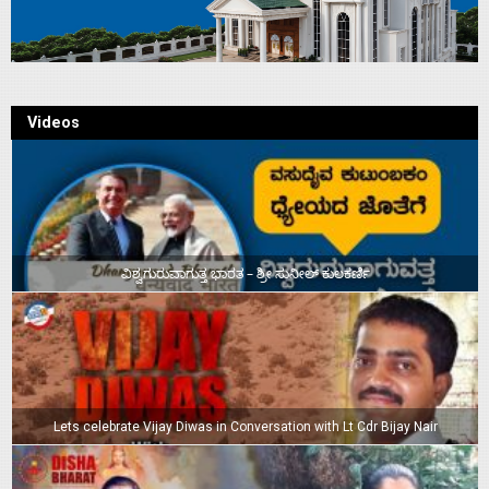
Videos
ವಿಶ್ವಗುರುವಾಗುತ್ತ ಭಾರತ – ಶ್ರೀ ಸುನೀಲ್‌ ಕುಲಕರ್ಣಿ
Lets celebrate Vijay Diwas in Conversation with Lt Cdr Bijay Nair