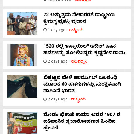
15 hours ago
ಯುವಧ್ವನಿ
22 ಅತ್ಯುತ್ತಮ ನೇಕಾರರಿಗೆ ರಾಷ್ಟ್ರೀಯ
ಕೈಮಗ್ಗ ಪ್ರಶಸ್ತಿ ಪ್ರದಾನ
1 day ago
ರಾಷ್ಟ್ರೀಯ
1520 ರಲ್ಲಿ ಇಸ್ಮಾಯಿಲ್ ಆದಿಲ್ ಷಾನ
ಪಡೆಗಳನ್ನು ಸೋಲಿಸಿದ್ದರು ಕೃಷ್ಣದೇವರಾಯ
2 days ago
ಯುವಧ್ವನಿ
ಬಿಕ್ಕಟ್ಟಿನ ವೇಳೆ ಹಾರ್ಮುಜ್ ಜಲಸಂಧಿ
ಮೂಲಕ 60 ಹಡಗುಗಳನ್ನು ಸುರಕ್ಷಿತವಾಗಿ
ಸಾಗಿಸಿದೆ ಭಾರತ
2 days ago
ರಾಷ್ಟ್ರೀಯ
ಮೇಡಂ ಭಿಕಾಜಿ ಕಾಮಾ ಅವರ 1907 ರ
ಐತಿಹಾಸಿಕ ಧ್ವಜಾರೋಹಣದ ಹಿಂದಿನ
ಪ್ರೇರಣೆ