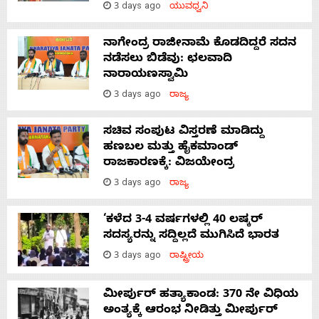
3 days ago
ಯುವಧ್ವನಿ
ನಾಗೇಂದ್ರ ರಾಜೀನಾಮೆ ಕೊಡದಿದ್ದರೆ ಸದನ
ನಡೆಸಲು ಬಿಡೆವು: ಛಲವಾದಿ
ನಾರಾಯಣಸ್ವಾಮಿ
3 days ago
ರಾಜ್ಯ
ಸಚಿವ ಸಂಪುಟ ವಿಸ್ತರಣೆ ಮಾಡಿದ್ದು
ಹಣಬಲ ಮತ್ತು ಹೈಕಮಾಂಡ್
ರಾಜಕಾರಣಕ್ಕೆ: ವಿಜಯೇಂದ್ರ
3 days ago
ರಾಜ್ಯ
‘ಕಳೆದ 3-4 ವರ್ಷಗಳಲ್ಲಿ 40 ಲಷ್ಕರ್
ಸದಸ್ಯರನ್ನು ಸದ್ದಿಲ್ಲದೆ ಮುಗಿಸಿದೆ ಭಾರತ
3 days ago
ರಾಷ್ಟ್ರೀಯ
ಮೀರ್ಪುರ್ ಹತ್ಯಾಕಾಂಡ: 370 ನೇ ವಿಧಿಯ
ಅಂತ್ಯಕ್ಕೆ ಆರಂಭ ನೀಡಿತ್ತು ಮೀರ್ಪುರ್