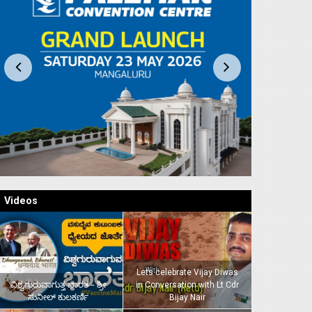
Videos
Lets celebrate Vijay Diwas
ವಿಶ್ವಗುರುವಾಗುತ್ತ ಭಾರತ – ಶ್ರೀ
in Conversation with Lt Cdr
ಸುನೀಲ್‌ ಕುಲಕರ್ಣಿ
Bijay Nair