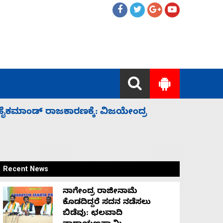
ಲ್ಲದೆ ಮುಗಿಸಿದೆ ಭಾರತ
ಕೆಂಪು ಸಮು
ರಕ್ಷಣೆ
Recent News
ನಾಗೇಂದ್ರ ರಾಜೀನಾಮೆ
ಕೊಡದಿದ್ದರೆ ಸದನ ನಡೆಸಲು
ಬಿಡೆವು: ಛಲವಾದಿ