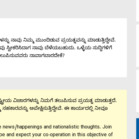
ನು ನಾವು ನಿಮ್ಮ ಮುಂದಿಡುವ ಪ್ರಯತ್ನವನ್ನು ಮಾಡುತ್ತಿದ್ದೇವೆ.
 ನೀವು ಸ್ವೀಕರಿಸಿದಾಗ ನಾವು ಬೆಳೆಯಬಹುದು. ಒಳ್ಳೆಯ ಸುದ್ದಿಗಳಿಗೆ
ತಲುಪಿಸುವವರು ನಾವಾಗಬಾರದೇಕೆ?
ಟ್ರೀಯ ವಿಚಾರಗಳನ್ನು ನಿಮಗೆ ತಲುಪಿಸುವ ಪ್ರಯತ್ನ ಮಾಡುತ್ತದೆ.
ಮ ಸಹಕಾರವನ್ನು ಅಪೇಕ್ಷಿಸುತ್ತಿದ್ದೇವೆ. ಈ ಕಾರ್ಯದಲ್ಲಿ ನೀವೂ
 news/happenings and nationalistic thoughts. Join
pe and expect your co-operation in this objective of