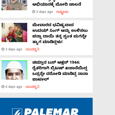
ಅಭಿಯಾನಕ್ಕೆ ಮೋದಿ ಚಾಲನೆ
3 days ago
ರಾಷ್ಟ್ರೀಯ
ಮೇವಾರದ ಭವಿಷ್ಯವಾದ
ಉದಯ್ ಸಿಂಗ್ ಅನ್ನು ಉಳಿಸಲು
ಪನ್ನಾ ದಾಯಿ ತನ್ನ ಸ್ವಂತ ಮಗನ್ನೇ
ತ್ಯಾಗ ಮಾಡಿದ್ದಳು!
3 days ago
ಯುವಧ್ವನಿ
ಚಿಮ್ತಾನ ಬಸ್ ಆಕ್ಷನ್ 1944:
ರೈತರಿಗಾಗಿ ಬ್ರಿಟಷ್‌ ಖಜಾನೆಯಿದ್ದ
ಬಸ್ಸನ್ನೇ ದರೋಡಿ ಮಾಡಿದ್ದ ನಾನಾ
ಪಾಟೀಲ್
4 days ago
ಯುವಧ್ವನಿ