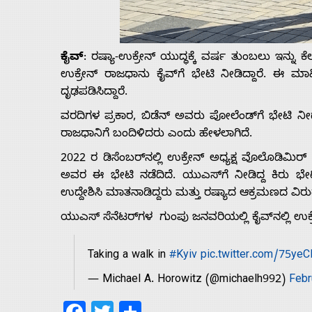
Us
ಕೈವ್
: ರಷ್ಯಾ-ಉಕ್ರೇನ್ ಯುದ್ಧಕ್ಕೆ ವರ್ಷ ತುಂಬಲು ಇನ್ನ
Advertise
ಉಕ್ರೇನ್‌ ರಾಜಧಾನು ಕೈವ್‌ಗೆ ಭೇಟಿ ನೀಡಿದ್ದಾರೆ. ಈ 
ದೃಢಪಡಿಸಿದ್ದಾರೆ.
With
ವರದಿಗಳ ಪ್ರಕಾರ, ಬಿಡೆನ್ ಅವರು ಪೋಲೆಂಡ್‌ಗೆ ಭೇಟಿ ನೀ
ರಾಜಧಾನಿಗೆ ಬಂದಿಳಿದರು ಎಂದು ಹೇಳಲಾಗಿದೆ.
s
2022 ರ ಡಿಸೆಂಬರ್‌ನಲ್ಲಿ ಉಕ್ರೇನ್ ಅಧ್ಯಕ್ಷ ವೊಲೊಡಿಮಿ
ಅವರ ಈ ಭೇಟಿ ನಡೆದಿದೆ. ಯುಎಸ್‌ಗೆ ನೀಡಿದ್ದ ಕಿರು ಭೇ
Contact
ಉದ್ದೇಶಿಸಿ ಮಾತನಾಡಿದ್ದರು ಮತ್ತು ರಷ್ಯಾದ ಆಕ್ರಮಣದ ವಿರುದ
ಯುಎಸ್ ಸೆನೆಟರ್‌ಗಳ ಗುಂಪು ಜನವರಿಯಲ್ಲಿ ಕೈವ್‌ನಲ್ಲಿ ಉಕ್ರ
Us
Taking a walk in
#Kyiv
pic.twitter.com/75ye
— Michael A. Horowitz (@michaelh992)
Febr
Facebook
Twitter
Share