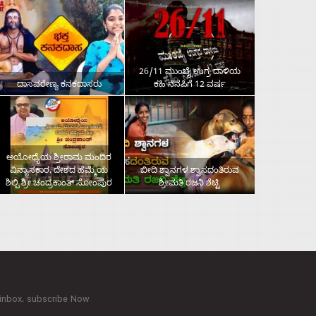
26/11 ಮುಂಬೈ ಉಗ್ರ ದಾಳಿಯ
ದಾಸವರೇಣ್ಯ ಕನಕದಾಸರು
ಕಹಿ ನೆನಪಿಗೆ 12 ವರ್ಷ
ಅಯೋಧ್ಯೆಯ ಶ್ರೀರಾಮ ಮಂದಿರ
ವಿನ್ಯಾಸಕಾರ, ದೇಶದ ಹೆಮ್ಮೆಯ
ಬೀದಿ ಶ್ವಾನಗಳ ಶ್ವಾಸದಂತಿರುವ
ಶಿಲ್ಪಿ ಶ್ರೀ ಚಂದ್ರಕಾಂತ್‌ ಸೋಂಪುರ
ಶ್ರೀಮತಿ ರಜನಿ ಶೆಟ್ಟಿ
 inbox. subscribe Now