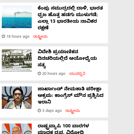
ಕೆಂಪು ಸಮುದ್ರದಲ್ಲಿ ದಾಳಿ, ಭಾರತ
ಧ್ವಜ ಹೊತ್ತ ಹಡಗು ಮುಳುಗಡೆ;
ಎಲ್ಲಾ 13 ಭಾರತೀಯ ನಾವಿಕರ
ರಕ್ಷಣೆ
18 hours ago
ರಾಷ್ಟ್ರೀಯ
ವಿದೇಶಿ ಪ್ರಯಾಣಿಕನ
ದಿನಚರಿಯಲ್ಲಿದೆ ಅಯೋಧ್ಯೆಯ
ಸತ್ಯ
20 hours ago
ಯುವಧ್ವನಿ
ಜಾರ್ಖಾಂಡ್‌ ನೇಮಕಾತಿ ಪರೀಕ್ಷಾ
ಅಕ್ರಮ: ಕಾಂಗ್ರೆಸ್‌ ಮೌನ ಪ್ರಶ್ನಿಸಿದ
ಇರಾನಿ
3 days ago
ರಾಷ್ಟ್ರೀಯ
ರಾಷ್ಟ್ರವ್ಯಾಪಿ 100 ವಾರಗಳ
ಮಾದಕ ದ್ರವ್ಯ ವಿರೋಧಿ