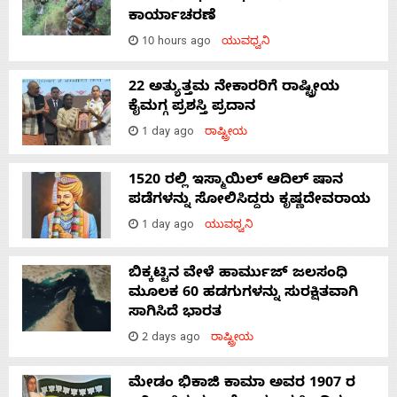
ಕಾರ್ಯಾಚರಣೆ
10 hours ago
ಯುವಧ್ವನಿ
22 ಅತ್ಯುತ್ತಮ ನೇಕಾರರಿಗೆ ರಾಷ್ಟ್ರೀಯ
ಕೈಮಗ್ಗ ಪ್ರಶಸ್ತಿ ಪ್ರದಾನ
1 day ago
ರಾಷ್ಟ್ರೀಯ
1520 ರಲ್ಲಿ ಇಸ್ಮಾಯಿಲ್ ಆದಿಲ್ ಷಾನ
ಪಡೆಗಳನ್ನು ಸೋಲಿಸಿದ್ದರು ಕೃಷ್ಣದೇವರಾಯ
1 day ago
ಯುವಧ್ವನಿ
ಬಿಕ್ಕಟ್ಟಿನ ವೇಳೆ ಹಾರ್ಮುಜ್ ಜಲಸಂಧಿ
ಮೂಲಕ 60 ಹಡಗುಗಳನ್ನು ಸುರಕ್ಷಿತವಾಗಿ
ಸಾಗಿಸಿದೆ ಭಾರತ
2 days ago
ರಾಷ್ಟ್ರೀಯ
ಮೇಡಂ ಭಿಕಾಜಿ ಕಾಮಾ ಅವರ 1907 ರ