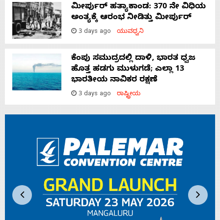
ಮೀರ್ಪುರ್ ಹತ್ಯಾಕಾಂಡ: 370 ನೇ ವಿಧಿಯ
ಅಂತ್ಯಕ್ಕೆ ಆರಂಭ ನೀಡಿತ್ತು ಮೀರ್ಪುರ್
3 days ago
ಯುವಧ್ವನಿ
ಕೆಂಪು ಸಮುದ್ರದಲ್ಲಿ ದಾಳಿ, ಭಾರತ ಧ್ವಜ
ಹೊತ್ತ ಹಡಗು ಮುಳುಗಡೆ; ಎಲ್ಲಾ 13
ಭಾರತೀಯ ನಾವಿಕರ ರಕ್ಷಣೆ
3 days ago
ರಾಷ್ಟ್ರೀಯ