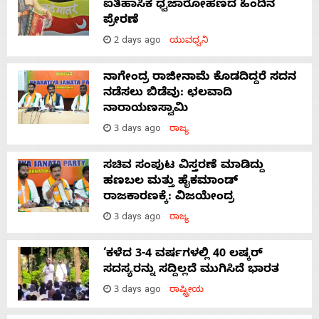
ಐತಿಹಾಸಿಕ ಧ್ವಜಾರೋಹಣದ ಹಿಂದಿನ
ಪ್ರೇರಣೆ
2 days ago
ಯುವಧ್ವನಿ
ನಾಗೇಂದ್ರ ರಾಜೀನಾಮೆ ಕೊಡದಿದ್ದರೆ ಸದನ
ನಡೆಸಲು ಬಿಡೆವು: ಛಲವಾದಿ
ನಾರಾಯಣಸ್ವಾಮಿ
3 days ago
ರಾಜ್ಯ
ಸಚಿವ ಸಂಪುಟ ವಿಸ್ತರಣೆ ಮಾಡಿದ್ದು
ಹಣಬಲ ಮತ್ತು ಹೈಕಮಾಂಡ್
ರಾಜಕಾರಣಕ್ಕೆ: ವಿಜಯೇಂದ್ರ
3 days ago
ರಾಜ್ಯ
‘ಕಳೆದ 3-4 ವರ್ಷಗಳಲ್ಲಿ 40 ಲಷ್ಕರ್
ಸದಸ್ಯರನ್ನು ಸದ್ದಿಲ್ಲದೆ ಮುಗಿಸಿದೆ ಭಾರತ
3 days ago
ರಾಷ್ಟ್ರೀಯ