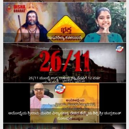
ದಾಸವರೇಣ್ಯ ಕನಕದಾಸರು
26/11 ಮುಂಬೈ ಉಗ್ರ ದಾಳಿಯ ಕಹಿ ನೆನಪಿಗೆ 12 ವರ್ಷ
ಅಯೋಧ್ಯೆಯ ಶ್ರೀರಾಮ ಮಂದಿರ ವಿನ್ಯಾಸಕಾರ, ದೇಶದ ಹೆಮ್ಮೆಯ ಶಿಲ್ಪಿ ಶ್ರೀ ಚಂದ್ರಕಾಂತ್‌
ಸೋಂಪುರ