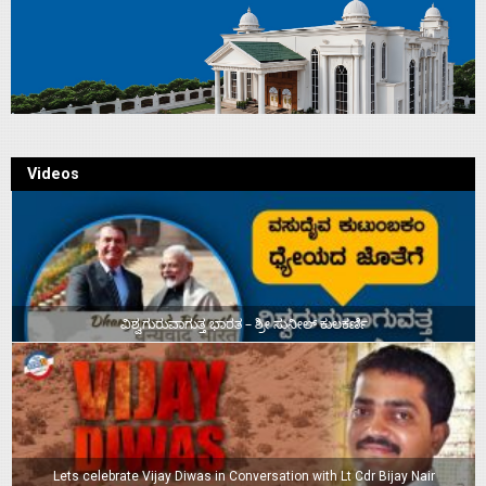
Videos
ವಿಶ್ವಗುರುವಾಗುತ್ತ ಭಾರತ – ಶ್ರೀ ಸುನೀಲ್‌ ಕುಲಕರ್ಣಿ
Lets celebrate Vijay Diwas in Conversation with Lt Cdr Bijay Nair