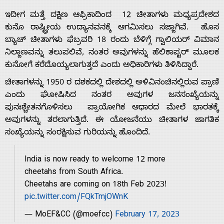
ಇದೀಗ ಮತ್ತೆ ದಕ್ಷಿಣ ಆಫ್ರಿಕಾದಿಂದ 12 ಚೀತಾಗಳು ಮಧ್ಯಪ್ರದೇಶದ
ಕುನೊ ರಾಷ್ಟ್ರೀಯ ಉದ್ಯಾನವನಕ್ಕೆ ಆಗಮಿಸಲು ಸಜ್ಜಾಗಿವೆ. ಹೊಸ
ಬ್ಯಾಚ್ ಚೀತಾಗಳು ಫೆಬ್ರವರಿ 18 ರಂದು ಬೆಳಿಗ್ಗೆ ಗ್ವಾಲಿಯರ್ ವಿಮಾನ
ನಿಲ್ದಾಣವನ್ನು ತಲುಪಲಿವೆ, ನಂತರ ಅವುಗಳನ್ನು ಹೆಲಿಕಾಪ್ಟರ್ ಮೂಲಕ
Home
ಕುನೋಗೆ ಕರೆದೊಯ್ಯಲಾಗುತ್ತದೆ ಎಂದು ಅಧಿಕಾರಿಗಳು ತಿಳಿಸಿದ್ದಾರೆ.
ಚೀತಾಗಳನ್ನು 1950 ರ ದಶಕದಲ್ಲಿ ದೇಶದಲ್ಲಿ ಅಳಿವಿನಂಚಿನಲ್ಲಿರುವ ಪ್ರಾಣಿ
About
ಎಂದು ಘೋಷಿಸಿದ ನಂತರ ಅವುಗಳ ಜನಸಂಖ್ಯೆಯನ್ನು
ಪುನಃಶ್ಚೇತನಗೊಳಿಸಲು ಪ್ರಾಯೋಗಿಕ ಆಧಾರದ ಮೇಲೆ ಭಾರತಕ್ಕೆ
Us
ಅವುಗಳನ್ನು ತರಲಾಗುತ್ತಿದೆ. ಈ ಯೋಜನೆಯು ಚೀತಾಗಳ ಜಾಗತಿಕ
ಸಂಖ್ಯೆಯನ್ನು ಸಂರಕ್ಷಿಸುವ ಗುರಿಯನ್ನು ಹೊಂದಿದೆ.
Advertise
India is now ready to welcome 12 more
cheetahs from South Africa.
With
Cheetahs are coming on 18th Feb 2023!
pic.twitter.com/FQkTmjOWnK
s
— MoEF&CC (@moefcc)
February 17, 2023