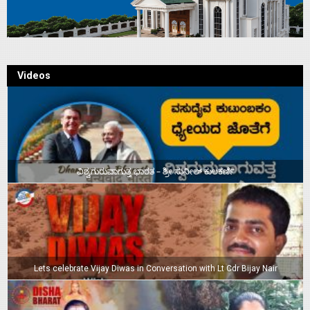
Videos
ವಿಶ್ವಗುರುವಾಗುತ್ತ ಭಾರತ – ಶ್ರೀ ಸುನೀಲ್‌ ಕುಲಕರ್ಣಿ
Lets celebrate Vijay Diwas in Conversation with Lt Cdr Bijay Nair