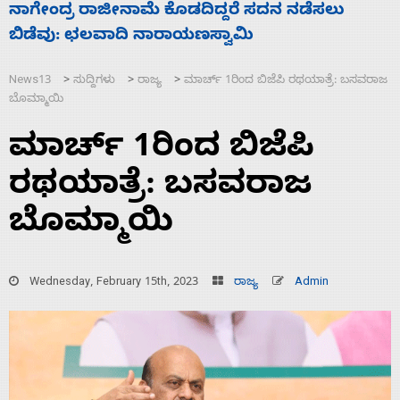
ಸಚಿವ ಸಂಪುಟ ವಿಸ್ತರಣೆ ಮಾಡಿದ್ದು ಹಣಬಲ ಮತ್ತು
‘
ಹೈಕಮಾಂಡ್ ರಾಜಕಾರಣಕ್ಕೆ: ವಿಜಯೇಂದ್ರ
ಮ
News13
ಸುದ್ದಿಗಳು
ರಾಜ್ಯ
ಮಾರ್ಚ್ 1ರಿಂದ ಬಿಜೆಪಿ ರಥಯಾತ್ರೆ: ಬಸವರಾಜ
>
>
>
ಬೊಮ್ಮಾಯಿ
ಮಾರ್ಚ್ 1ರಿಂದ ಬಿಜೆಪಿ
ರಥಯಾತ್ರೆ: ಬಸವರಾಜ
ಬೊಮ್ಮಾಯಿ
Wednesday, February 15th, 2023
ರಾಜ್ಯ
Admin