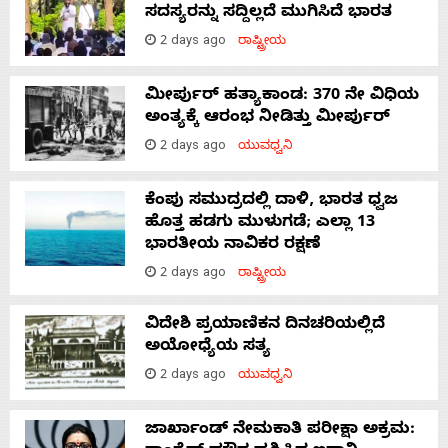
ಸದಸ್ಯರನ್ನು ಸದ್ದಿಲ್ಲದೆ ಮುಗಿಸಿದೆ ಭಾರತ
2 days ago
ರಾಷ್ಟ್ರೀಯ
ಮೀರ್ಪುರ್ ಹತ್ಯಾಕಾಂಡ: 370 ನೇ ವಿಧಿಯ
ಅಂತ್ಯಕ್ಕೆ ಆರಂಭ ನೀಡಿತ್ತು ಮೀರ್ಪುರ್
2 days ago
ಯುವಧ್ವನಿ
ಕೆಂಪು ಸಮುದ್ರದಲ್ಲಿ ದಾಳಿ, ಭಾರತ ಧ್ವಜ
ಹೊತ್ತ ಹಡಗು ಮುಳುಗಡೆ; ಎಲ್ಲಾ 13
ಭಾರತೀಯ ನಾವಿಕರ ರಕ್ಷಣೆ
2 days ago
ರಾಷ್ಟ್ರೀಯ
ವಿದೇಶಿ ಪ್ರಯಾಣಿಕನ ದಿನಚರಿಯಲ್ಲಿದೆ
ಅಯೋಧ್ಯೆಯ ಸತ್ಯ
2 days ago
ಯುವಧ್ವನಿ
ಜಾರ್ಖಾಂಡ್‌ ನೇಮಕಾತಿ ಪರೀಕ್ಷಾ ಅಕ್ರಮ: