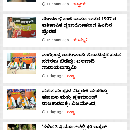
11 hours ago
ರಾಷ್ಟ್ರೀಯ
ಮೇಡಂ ಭಿಕಾಜಿ ಕಾಮಾ ಅವರ 1907 ರ
ಐತಿಹಾಸಿಕ ಧ್ವಜಾರೋಹಣದ ಹಿಂದಿನ
ಪ್ರೇರಣೆ
16 hours ago
ಯುವಧ್ವನಿ
ನಾಗೇಂದ್ರ ರಾಜೀನಾಮೆ ಕೊಡದಿದ್ದರೆ ಸದನ
ನಡೆಸಲು ಬಿಡೆವು: ಛಲವಾದಿ
ನಾರಾಯಣಸ್ವಾಮಿ
1 day ago
ರಾಜ್ಯ
ಸಚಿವ ಸಂಪುಟ ವಿಸ್ತರಣೆ ಮಾಡಿದ್ದು
ಹಣಬಲ ಮತ್ತು ಹೈಕಮಾಂಡ್
ರಾಜಕಾರಣಕ್ಕೆ: ವಿಜಯೇಂದ್ರ
1 day ago
ರಾಜ್ಯ
‘ಕಳೆದ 3-4 ವರ್ಷಗಳಲ್ಲಿ 40 ಲಷ್ಕರ್