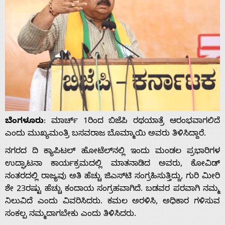
ಬೆಂಗಳೂರು
: ಮಾರ್ಚ್ 1ರಿಂದ ಬಿಜೆಪಿ ರಥಯಾತ್ರೆ ಆರಂಭವಾಗಲಿದೆ
ಎಂದು ಮುಖ್ಯಮಂತ್ರಿ ಬಸವರಾಜ ಬೊಮ್ಮಾಯಿ ಅವರು ತಿಳಿಸಿದ್ದಾರೆ.
ನಗರದ ದಿ ಕ್ಯಾಪಿಟಲ್ ಹೋಟೆಲ್‍ನಲ್ಲಿ ಇಂದು ಮಂಡಲ ಪ್ರಭಾರಿಗಳ
ಉದ್ಘಾಟನಾ ಕಾರ್ಯಕ್ರಮದಲ್ಲಿ ಮಾತನಾಡಿದ ಅವರು, ಕೋವಿಡ್
ನಂತರದಲ್ಲಿ ರಾಜ್ಯವು ಅತಿ ಹೆಚ್ಚು ಜಿಎಸ್‍ಟಿ ಸಂಗ್ರಹಿಸುತ್ತಿದ್ದು, ಗುರಿ ಮೀರಿ
ಶೇ 23ರಷ್ಟು ಹೆಚ್ಚು ಕಂದಾಯ ಸಂಗ್ರಹವಾಗಿದೆ. ಬಡವರ ಪರವಾಗಿ ನಮ್ಮ
ನಿಲುವಿದೆ ಎಂದು ವಿವರಿಸಿದರು. ಕಮಲ ಅರಳಿಸಿ, ಅಧಿಕಾರ ಗಳಿಸುವ
ಸಂಕಲ್ಪ ನಮ್ಮದಾಗಬೇಕು ಎಂದು ತಿಳಿಸಿದರು.