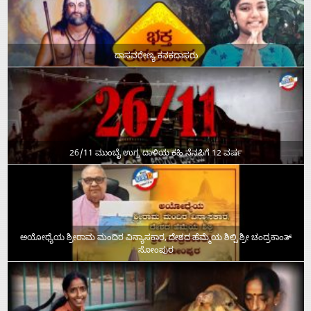
ದಾಸವರೇಣ್ಯ ಕನಕದಾಸರು
26/11 ಮುಂಬೈ ಉಗ್ರ ದಾಳಿಯ ಕಹಿ ನೆನಪಿಗೆ 12 ವರ್ಷ
ಅಯೋಧ್ಯೆಯ ಶ್ರೀರಾಮ ಮಂದಿರ ವಿನ್ಯಾಸಕಾರ, ದೇಶದ ಹೆಮ್ಮೆಯ ಶಿಲ್ಪಿ ಶ್ರೀ ಚಂದ್ರಕಾಂತ್‌
ಸೋಂಪುರ