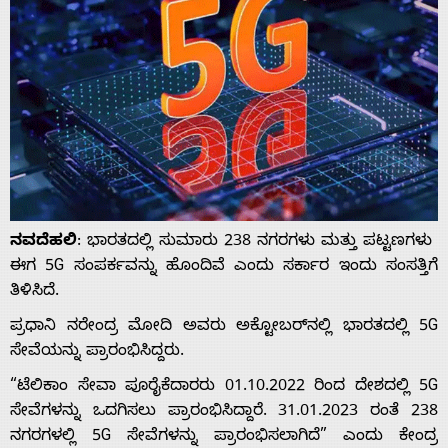
ನವದೆಹಲಿ
: ಭಾರತದಲ್ಲಿ ಸುಮಾರು 238 ನಗರಗಳು ಮತ್ತು ಪಟ್ಟಣಗಳು ​​
ಈಗ 5G ಸಂಪರ್ಕವನ್ನು ಹೊಂದಿವೆ ಎಂದು ಸರ್ಕಾರ ಇಂದು ಸಂಸತ್ತಿಗೆ
ತಿಳಿಸಿದೆ.
ಪ್ರಧಾನಿ ನರೇಂದ್ರ ಮೋದಿ ಅವರು ಅಕ್ಟೋಬರ್‌ನಲ್ಲಿ ಭಾರತದಲ್ಲಿ 5G
ಸೇವೆಯನ್ನು ಪ್ರಾರಂಭಿಸಿದ್ದರು.
“ಟೆಲಿಕಾಂ ಸೇವಾ ಪೂರೈಕೆದಾರರು 01.10.2022 ರಿಂದ ದೇಶದಲ್ಲಿ 5G
ಸೇವೆಗಳನ್ನು ಒದಗಿಸಲು ಪ್ರಾರಂಭಿಸಿದ್ದಾರೆ. 31.01.2023 ರಂತೆ 238
ನಗರಗಳಲ್ಲಿ 5G ಸೇವೆಗಳನ್ನು ಪ್ರಾರಂಭಿಸಲಾಗಿದೆ” ಎಂದು ಕೇಂದ್ರ