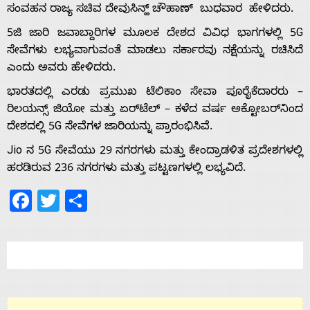
Home
ಸಂವಹನ ರಾಜ್ಯ ಸಚಿವ ದೇವುಸಿನ್ಹ್ ಚೌಹಾಣ್ ಬುಧವಾರ ಹೇಳಿದರು.
5ಜಿ ಜಾರಿ ಜವಾಬ್ದಾರಿಗಳ ಮೂಲಕ ದೇಶದ ವಿವಿಧ ಭಾಗಗಳಲ್ಲಿ 5G
About
ಸೇವೆಗಳು ಲಭ್ಯವಾಗುವಂತೆ ಮಾಡಲು ಸರ್ಕಾರವು ನಕ್ಷೆಯನ್ನು ರಚಿಸಿದೆ
ಎಂದು ಅವರು ಹೇಳಿದರು.
Us
ಭಾರತದಲ್ಲಿ ಎರಡು ಪ್ರಮುಖ ಟೆಲಿಕಾಂ ಸೇವಾ ಪೂರೈಕೆದಾರರು –
ರಿಲಯನ್ಸ್ ಜಿಯೋ ಮತ್ತು ಏರ್‌ಟೆಲ್ – ಕಳೆದ ವರ್ಷ ಅಕ್ಟೋಬರ್‌ನಿಂದ
ದೇಶದಲ್ಲಿ 5G ಸೇವೆಗಳ ಜಾರಿಯನ್ನು ಪ್ರಾರಂಭಿಸಿವೆ.
Advertise
Jio ನ 5G ಸೇವೆಯು 29 ನಗರಗಳು ಮತ್ತು ಕೇಂದ್ರಾಡಳಿತ ಪ್ರದೇಶಗಳಲ್ಲಿ
ಹರಡಿರುವ 236 ನಗರಗಳು ಮತ್ತು ಪಟ್ಟಣಗಳಲ್ಲಿ ಲಭ್ಯವಿದೆ.
With
Facebook
Twitter
Share
s
Contact