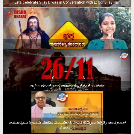
Lets celebrate Vijay Diwas in Conversation with Lt Cdr Bijay Nair
ದಾಸವರೇಣ್ಯ ಕನಕದಾಸರು
26/11 ಮುಂಬೈ ಉಗ್ರ ದಾಳಿಯ ಕಹಿ ನೆನಪಿಗೆ 12 ವರ್ಷ
ಅಯೋಧ್ಯೆಯ ಶ್ರೀರಾಮ ಮಂದಿರ ವಿನ್ಯಾಸಕಾರ, ದೇಶದ ಹೆಮ್ಮೆಯ ಶಿಲ್ಪಿ ಶ್ರೀ ಚಂದ್ರಕಾಂತ್‌
ಸೋಂಪುರ