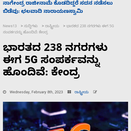
ಸಚಿವ ಸಂಪುಟ ವಿಸ್ತರಣೆ ಮಾಡಿದ್ದು ಹಣಬಲ ಮತ್ತು
‘
ಹೈಕಮಾಂಡ್ ರಾಜಕಾರಣಕ್ಕೆ: ವಿಜಯೇಂದ್ರ
ಮ
News13
ಸುದ್ದಿಗಳು
ರಾಷ್ಟ್ರೀಯ
ಭಾರತದ 238 ನಗರಗಳು ಈಗ 5G
>
>
>
ಸಂಪರ್ಕವನ್ನು ಹೊಂದಿವೆ: ಕೇಂದ್ರ
ಭಾರತದ 238 ನಗರಗಳು
ಈಗ 5G ಸಂಪರ್ಕವನ್ನು
ಹೊಂದಿವೆ: ಕೇಂದ್ರ
Wednesday, February 8th, 2023
ರಾಷ್ಟ್ರೀಯ