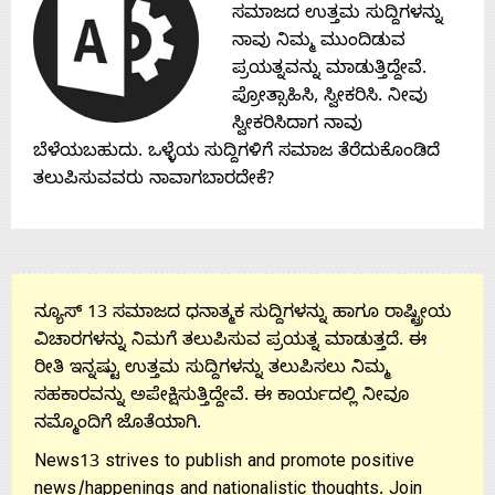
Contact
ಸಮಾಜದ ಉತ್ತಮ ಸುದ್ದಿಗಳನ್ನು
ನಾವು ನಿಮ್ಮ ಮುಂದಿಡುವ
ಪ್ರಯತ್ನವನ್ನು ಮಾಡುತ್ತಿದ್ದೇವೆ.
Us
ಪ್ರೋತ್ಸಾಹಿಸಿ, ಸ್ವೀಕರಿಸಿ. ನೀವು
ಸ್ವೀಕರಿಸಿದಾಗ ನಾವು
ಬೆಳೆಯಬಹುದು. ಒಳ್ಳೆಯ ಸುದ್ದಿಗಳಿಗೆ ಸಮಾಜ ತೆರೆದುಕೊಂಡಿದೆ
ತಲುಪಿಸುವವರು ನಾವಾಗಬಾರದೇಕೆ?
ನ್ಯೂಸ್ 13 ಸಮಾಜದ ಧನಾತ್ಮಕ ಸುದ್ದಿಗಳನ್ನು ಹಾಗೂ ರಾಷ್ಟ್ರೀಯ
ವಿಚಾರಗಳನ್ನು ನಿಮಗೆ ತಲುಪಿಸುವ ಪ್ರಯತ್ನ ಮಾಡುತ್ತದೆ. ಈ
ರೀತಿ ಇನ್ನಷ್ಟು ಉತ್ತಮ ಸುದ್ದಿಗಳನ್ನು ತಲುಪಿಸಲು ನಿಮ್ಮ
ಸಹಕಾರವನ್ನು ಅಪೇಕ್ಷಿಸುತ್ತಿದ್ದೇವೆ. ಈ ಕಾರ್ಯದಲ್ಲಿ ನೀವೂ
ನಮ್ಮೊಂದಿಗೆ ಜೊತೆಯಾಗಿ.
News13 strives to publish and promote positive
news/happenings and nationalistic thoughts. Join