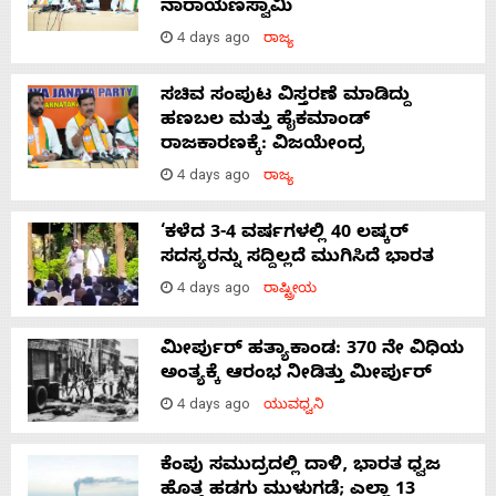
ನಾರಾಯಣಸ್ವಾಮಿ
4 days ago
ರಾಜ್ಯ
ಸಚಿವ ಸಂಪುಟ ವಿಸ್ತರಣೆ ಮಾಡಿದ್ದು
ಹಣಬಲ ಮತ್ತು ಹೈಕಮಾಂಡ್
ರಾಜಕಾರಣಕ್ಕೆ: ವಿಜಯೇಂದ್ರ
4 days ago
ರಾಜ್ಯ
‘ಕಳೆದ 3-4 ವರ್ಷಗಳಲ್ಲಿ 40 ಲಷ್ಕರ್
ಸದಸ್ಯರನ್ನು ಸದ್ದಿಲ್ಲದೆ ಮುಗಿಸಿದೆ ಭಾರತ
4 days ago
ರಾಷ್ಟ್ರೀಯ
ಮೀರ್ಪುರ್ ಹತ್ಯಾಕಾಂಡ: 370 ನೇ ವಿಧಿಯ
ಅಂತ್ಯಕ್ಕೆ ಆರಂಭ ನೀಡಿತ್ತು ಮೀರ್ಪುರ್
4 days ago
ಯುವಧ್ವನಿ
ಕೆಂಪು ಸಮುದ್ರದಲ್ಲಿ ದಾಳಿ, ಭಾರತ ಧ್ವಜ
ಹೊತ್ತ ಹಡಗು ಮುಳುಗಡೆ; ಎಲ್ಲಾ 13