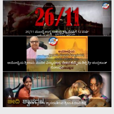
26/11 ಮುಂಬೈ ಉಗ್ರ ದಾಳಿಯ ಕಹಿ ನೆನಪಿಗೆ 12 ವರ್ಷ
ಅಯೋಧ್ಯೆಯ ಶ್ರೀರಾಮ ಮಂದಿರ ವಿನ್ಯಾಸಕಾರ, ದೇಶದ ಹೆಮ್ಮೆಯ ಶಿಲ್ಪಿ ಶ್ರೀ ಚಂದ್ರಕಾಂತ್‌
ಸೋಂಪುರ
ಬೀದಿ ಶ್ವಾನಗಳ ಶ್ವಾಸದಂತಿರುವ ಶ್ರೀಮತಿ ರಜನಿ ಶೆಟ್ಟಿ