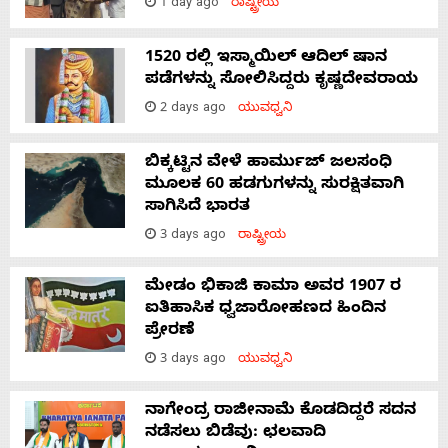
1 day ago
ರಾಷ್ಟ್ರೀಯ
1520 ರಲ್ಲಿ ಇಸ್ಮಾಯಿಲ್ ಆದಿಲ್ ಷಾನ
ಪಡೆಗಳನ್ನು ಸೋಲಿಸಿದ್ದರು ಕೃಷ್ಣದೇವರಾಯ
2 days ago
ಯುವಧ್ವನಿ
ಬಿಕ್ಕಟ್ಟಿನ ವೇಳೆ ಹಾರ್ಮುಜ್ ಜಲಸಂಧಿ
ಮೂಲಕ 60 ಹಡಗುಗಳನ್ನು ಸುರಕ್ಷಿತವಾಗಿ
ಸಾಗಿಸಿದೆ ಭಾರತ
3 days ago
ರಾಷ್ಟ್ರೀಯ
ಮೇಡಂ ಭಿಕಾಜಿ ಕಾಮಾ ಅವರ 1907 ರ
ಐತಿಹಾಸಿಕ ಧ್ವಜಾರೋಹಣದ ಹಿಂದಿನ
ಪ್ರೇರಣೆ
3 days ago
ಯುವಧ್ವನಿ
ನಾಗೇಂದ್ರ ರಾಜೀನಾಮೆ ಕೊಡದಿದ್ದರೆ ಸದನ
ನಡೆಸಲು ಬಿಡೆವು: ಛಲವಾದಿ