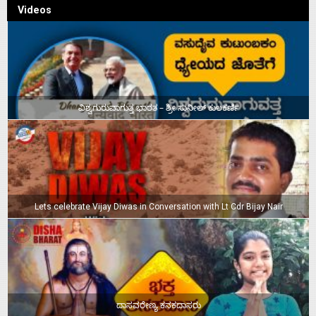
Videos
ವಿಶ್ವಗುರುವಾಗುತ್ತ ಭಾರತ – ಶ್ರೀ ಸುನೀಲ್‌ ಕುಲಕರ್ಣಿ
Lets celebrate Vijay Diwas in Conversation with Lt Cdr Bijay Nair
ದಾಸವರೇಣ್ಯ ಕನಕದಾಸರು