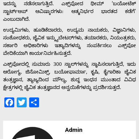
ಇದನ್ನು ನಡೆಸಲಾಗುತ್ತಿದೆ. ಎಕ್ಸ್‌ಪೋದ ಥೀಮ್ ‘ಬಯೋಟೆಕ್
ಸ್ಟಾರ್ಟ್‌ಅಪ್ ಆವಿಷ್ಕಾರಗಳು: ಆತ್ಮನಿರ್ಭರ ಭಾರತದ ಕಡೆಗೆ’
ಎಂಬುದಾಗಿದೆ.
Home
ಉದ್ಯಮಿಗಳು, ಹೂಡಿಕೆದಾರರು, ಉದ್ಯಮ ನಾಯಕರು, ವಿಜ್ಞಾನಿಗಳು,
ಸಂಶೋಧಕರು, ಜೈವಿಕ ಇನ್ಕ್ಯುಬೇಟರ್‌ಗಳು, ತಯಾರಕರು, ನಿಯಂತ್ರಕರು,
About
ಸರ್ಕಾರಿ ಅಧಿಕಾರಿಗಳು ಇತ್ಯಾದಿಗಳನ್ನು ಸಂಪರ್ಕಿಸಲು ಎಕ್ಸ್‌ಪೋ
ವೇದಿಕೆಯಾಗಿ ಕಾರ್ಯನಿರ್ವಹಿಸುತ್ತದೆ.
Us
ಎಕ್ಸ್‌ಪೋದಲ್ಲಿ ಸುಮಾರು 300 ಸ್ಟಾಲ್‌ಗಳನ್ನು ಸ್ಥಾಪಿಸಲಾಗುತ್ತಿದೆ, ಇದು
ಆರೋಗ್ಯ, ಜಿನೋಮಿಕ್ಸ್, ಬಯೋಫಾರ್ಮಾ, ಕೃಷಿ, ಕೈಗಾರಿಕಾ ಜೈವಿಕ
ತಂತ್ರಜ್ಞಾನ, ತ್ಯಾಜ್ಯದಿಂದ ಮೌಲ್ಯ, ಶುದ್ಧ ಇಂಧನ ಮುಂತಾದ ವಿವಿಧ
Advertise
ಕ್ಷೇತ್ರಗಳಲ್ಲಿ ಜೈವಿಕ ತಂತ್ರಜ್ಞಾನದ ಅನ್ವಯಿಕೆಗಳನ್ನು ಪ್ರದರ್ಶಿಸುತ್ತದೆ.
Facebook
Twitter
Share
With
s
Admin