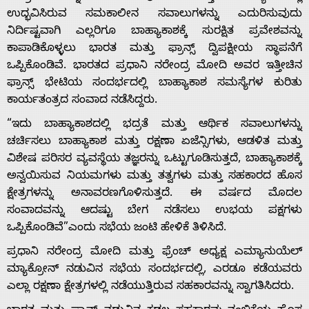
ಉದ್ಭವಿಸಿರುವ ಸಮಕಾಲೀನ ಸವಾಲುಗಳನ್ನು ಎದುರಿಸುವುದು
ನಿರ್ದಿಷ್ಟವಾಗಿ ಎಲ್ಲರಿಗೂ ಬಾಹ್ಯಾಕಾಶಕ್ಕೆ ಸುರಕ್ಷಿತ ಪ್ರವೇಶವನ್ನು
ಕಾಪಾಡಿಕೊಳ್ಳಲು ಭಾರತ ಮತ್ತು ಫ್ರಾನ್ಸ್ ದ್ವಿಪಕ್ಷೀಯ ಸ್ಥಾಪನೆಗೆ
ಒಪ್ಪಿಕೊಂಡಿವೆ. ಭಾರತದ ಪ್ರಧಾನಿ ನರೇಂದ್ರ ಮೋದಿ ಅವರ ಇತ್ತೀಚಿನ
ಫ್ರಾನ್ಸ್ ಭೇಟಿಯ ಸಂದರ್ಭದಲ್ಲಿ ಬಾಹ್ಯಾಕಾಶ ಸಮಸ್ಯೆಗಳ ಕುರಿತು
Home
ಕಾರ್ಯತಂತ್ರದ ಸಂವಾದ ನಡೆಸಿದ್ದರು.
“ಇದು ಬಾಹ್ಯಾಕಾಶದಲ್ಲಿ ಭದ್ರತೆ ಮತ್ತು ಆರ್ಥಿಕ ಸವಾಲುಗಳನ್ನು
ಚರ್ಚಿಸಲು ಬಾಹ್ಯಾಕಾಶ ಮತ್ತು ರಕ್ಷಣಾ ಏಜೆನ್ಸಿಗಳು, ಆಡಳಿತ ಮತ್ತು
About
ವಿಶೇಷ ಪರಿಸರ ವ್ಯವಸ್ಥೆಯ ತಜ್ಞರನ್ನು ಒಟ್ಟುಗೂಡಿಸುತ್ತದೆ, ಬಾಹ್ಯಾಕಾಶಕ್ಕೆ
ಅನ್ವಯಿಸುವ ನಿಯಮಗಳು ಮತ್ತು ತತ್ವಗಳು ಮತ್ತು ಸಹಕಾರದ ಹೊಸ
Us
ಕ್ಷೇತ್ರಗಳನ್ನು ಅನಾವರಣಗೊಳಿಸುತ್ತದೆ. ಈ ವರ್ಷದ ಮೊದಲ
ಸಂವಾದವನ್ನು ಆದಷ್ಟು ಬೇಗ ನಡೆಸಲು ಉಭಯ ಪಕ್ಷಗಳು
ಒಪ್ಪಿಕೊಂಡಿವೆ”ಎಂದು ಸಭೆಯ ಜಂಟಿ ಹೇಳಿಕೆ ತಿಳಿಸಿದೆ.
Advertise
ಪ್ರಧಾನಿ ನರೇಂದ್ರ ಮೋದಿ ಮತ್ತು ಫ್ರೆಂಚ್ ಅಧ್ಯಕ್ಷ ಎಮ್ಯಾನುಯೆಲ್
ಮ್ಯಾಕ್ರೋನ್ ನಡುವಿನ ಸಭೆಯ ಸಂದರ್ಭದಲ್ಲಿ, ಎರಡೂ ಕಡೆಯವರು
With
ಎಲ್ಲಾ ರಕ್ಷಣಾ ಕ್ಷೇತ್ರಗಳಲ್ಲಿ ನಡೆಯುತ್ತಿರುವ ಸಹಕಾರವನ್ನು ಸ್ವಾಗತಿಸಿದರು.