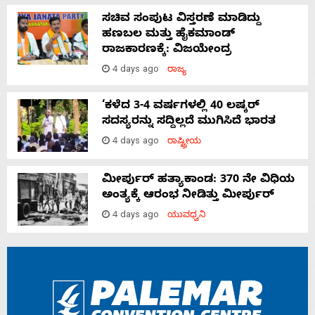
ಸಚಿವ ಸಂಪುಟ ವಿಸ್ತರಣೆ ಮಾಡಿದ್ದು
ಹಣಬಲ ಮತ್ತು ಹೈಕಮಾಂಡ್
ರಾಜಕಾರಣಕ್ಕೆ: ವಿಜಯೇಂದ್ರ
4 days ago
ರಾಜ್ಯ
‘ಕಳೆದ 3-4 ವರ್ಷಗಳಲ್ಲಿ 40 ಲಷ್ಕರ್
ಸದಸ್ಯರನ್ನು ಸದ್ದಿಲ್ಲದೆ ಮುಗಿಸಿದೆ ಭಾರತ
4 days ago
ರಾಷ್ಟ್ರೀಯ
ಮೀರ್ಪುರ್ ಹತ್ಯಾಕಾಂಡ: 370 ನೇ ವಿಧಿಯ
ಅಂತ್ಯಕ್ಕೆ ಆರಂಭ ನೀಡಿತ್ತು ಮೀರ್ಪುರ್
4 days ago
ಯುವಧ್ವನಿ