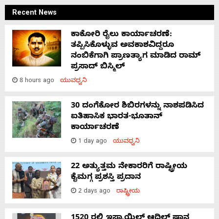
Recent News
ಕಾಕೋರಿ ರೈಲು ಕಾರ್ಯಾಚರಣೆ:
ತಪ್ಪಿಸಿಕೊಳ್ಳುವ ಅವಕಾಶವಿದ್ದರೂ
ನಂಬಿಕೆಗಾಗಿ ಪ್ರಾಣತ್ಯಾಗ ಮಾಡಿದ ರಾಮ್
ಪ್ರಸಾದ್ ಬಿಸ್ಮಿಲ್
8 hours ago
ಯುವಧ್ವನಿ
30 ದಂಗೆಕೋರ ಶಿಬಿರಗಳನ್ನು ನಾಶಪಡಿಸಿದ
ಐತಿಹಾಸಿಕ ಭಾರತ-ಭೂತಾನ್
ಕಾರ್ಯಾಚರಣೆ
1 day ago
ಯುವಧ್ವನಿ
22 ಅತ್ಯುತ್ತಮ ನೇಕಾರರಿಗೆ ರಾಷ್ಟ್ರೀಯ
ಕೈಮಗ್ಗ ಪ್ರಶಸ್ತಿ ಪ್ರದಾನ
2 days ago
ರಾಷ್ಟ್ರೀಯ
1520 ರಲ್ಲಿ ಇಸ್ಮಾಯಿಲ್ ಆದಿಲ್ ಷಾನ