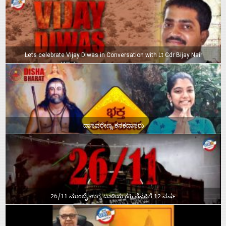
Lets celebrate Vijay Diwas in Conversation with Lt Cdr Bijay Nair
ದಾಸವರೇಣ್ಯ ಕನಕದಾಸರು
26/11 ಮುಂಬೈ ಉಗ್ರ ದಾಳಿಯ ಕಹಿ ನೆನಪಿಗೆ 12 ವರ್ಷ