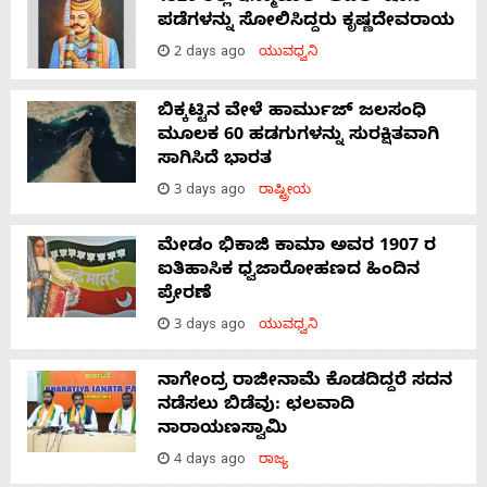
ಪಡೆಗಳನ್ನು ಸೋಲಿಸಿದ್ದರು ಕೃಷ್ಣದೇವರಾಯ
2 days ago
ಯುವಧ್ವನಿ
ಬಿಕ್ಕಟ್ಟಿನ ವೇಳೆ ಹಾರ್ಮುಜ್ ಜಲಸಂಧಿ
ಮೂಲಕ 60 ಹಡಗುಗಳನ್ನು ಸುರಕ್ಷಿತವಾಗಿ
ಸಾಗಿಸಿದೆ ಭಾರತ
3 days ago
ರಾಷ್ಟ್ರೀಯ
ಮೇಡಂ ಭಿಕಾಜಿ ಕಾಮಾ ಅವರ 1907 ರ
ಐತಿಹಾಸಿಕ ಧ್ವಜಾರೋಹಣದ ಹಿಂದಿನ
ಪ್ರೇರಣೆ
3 days ago
ಯುವಧ್ವನಿ
ನಾಗೇಂದ್ರ ರಾಜೀನಾಮೆ ಕೊಡದಿದ್ದರೆ ಸದನ
ನಡೆಸಲು ಬಿಡೆವು: ಛಲವಾದಿ
ನಾರಾಯಣಸ್ವಾಮಿ
4 days ago
ರಾಜ್ಯ