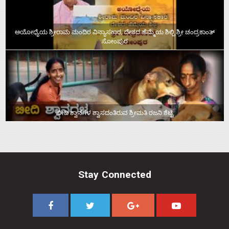
ಅಯೋಧ್ಯೆಯ ಶ್ರೀರಾಮ ಮಂದಿರ ವಿನ್ಯಾಸಕಾರ, ದೇಶದ ಹೆಮ್ಮೆಯ ಶಿಲ್ಪಿ ಶ್ರೀ ಚಂದ್ರಕಾಂತ್‌
ಸೋಂಪುರ
ಬೀದಿ ಶ್ವಾನಗಳ ಶ್ವಾಸದಂತಿರುವ ಶ್ರೀಮತಿ ರಜನಿ ಶೆಟ್ಟಿ
Stay Connected