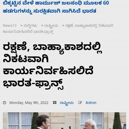
ನಾಗೇಂದ್ರ ರಾಜೀನಾಮೆ ಕೊಡದಿದ್ದರೆ ಸದನ ನಡೆಸಲು
ಸ
ಬಿಡೆವು: ಛಲವಾದಿ ನಾರಾಯಣಸ್ವಾಮಿ
ಹ
News13
ಸುದ್ದಿಗಳು
ರಾಷ್ಟ್ರೀಯ
ರಕ್ಷಣೆ, ಬಾಹ್ಯಾಕಾಶದಲ್ಲಿ ನಿಕಟವಾಗಿ
>
>
>
ಕಾರ್ಯನಿರ್ವಹಿಸಲಿದೆ ಭಾರತ-ಫ್ರಾನ್ಸ್
ರಕ್ಷಣೆ, ಬಾಹ್ಯಾಕಾಶದಲ್ಲಿ
ನಿಕಟವಾಗಿ
ಕಾರ್ಯನಿರ್ವಹಿಸಲಿದೆ
ಭಾರತ-ಫ್ರಾನ್ಸ್
Monday, May 9th, 2022
ರಾಷ್ಟ್ರೀಯ
Admin