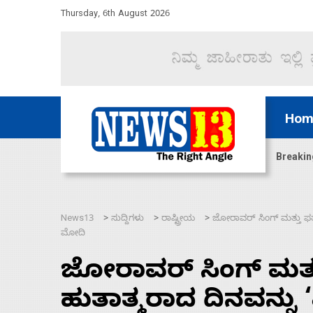
Thursday, 6th August 2026
Hom
ದ್ದರೆ ಸದನ ನಡೆಸಲು ಬಿಡೆವು: ಛಲವಾದಿ ನಾರಾಯಣಸ್ವಾಮಿ
Breakin
News13
ಸುದ್ದಿಗಳು
ರಾಷ್ಟ್ರೀಯ
ಜೋರಾವರ್ ಸಿಂಗ್ ಮತ್ತು ಫತೇಹ
>
>
>
ಮೋದಿ
ಜೋರಾವರ್ ಸಿಂಗ್ ಮತ್ತ
ಹುತಾತ್ಮರಾದ ದಿನವನ್ನು ‘