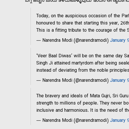
ಬಗ್ಗೆ ಹೆಚ್ಚಿನ ಜನರು ತಿಳಿದುಕೊಳ್ಳುವುದು ಇಂದಿನ ಅಗತ್ಯವಾಗಿದ
Today, on the auspicious occasion of the Par
honoured to share that starting this year, 2
This is a fitting tribute to the courage of the
— Narendra Modi (@narendramodi)
January 
‘Veer Baal Diwas’ will be on the same day S
Singh Ji attained martyrdom after being seale
instead of deviating from the noble principle
— Narendra Modi (@narendramodi)
January 
The bravery and ideals of Mata Gujri, Sri Gu
strength to millions of people. They never bo
inclusive and harmonious. It is the need of 
— Narendra Modi (@narendramodi)
January 