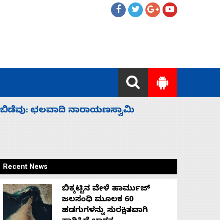
ಹೈಕಮಾಂಡ್ ರಾಜಕಾರಣಕ್ಕೆ: ವಿಜಯೇಂದ್ರ
‘ಕಳೆದ 3-4 
Recent News
ಬಿಕ್ಕಟ್ಟಿನ ವೇಳೆ ಹಾರ್ಮುಜ್
ಜಲಸಂಧಿ ಮೂಲಕ 60
ಹಡಗುಗಳನ್ನು ಸುರಕ್ಷಿತವಾಗಿ