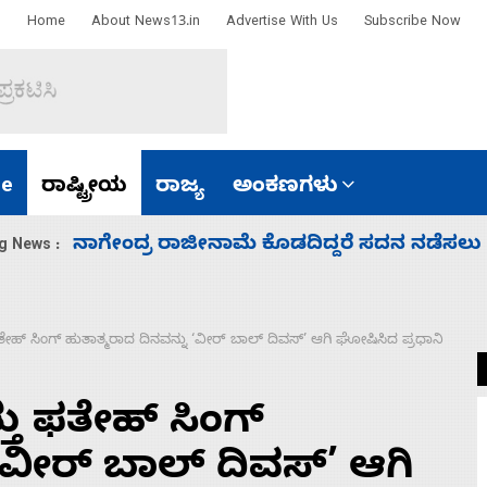
Home
About News13.in
Advertise With Us
Subscribe Now
e
ರಾಷ್ಟ್ರೀಯ
ರಾಜ್ಯ
ಅಂಕಣಗಳು
ಸಚಿವ ಸಂಪುಟ ವಿಸ್ತರಣೆ ಮಾಡಿದ್ದು ಹಣಬಲ ಮತ್ತು 
g News :
್ ಸಿಂಗ್ ಹುತಾತ್ಮರಾದ ದಿನವನ್ನು ‘ವೀರ್‌ ಬಾಲ್‌ ದಿವಸ್’‌ ಆಗಿ ಘೋಷಿಸಿದ ಪ್ರಧಾನಿ
ು ಫತೇಹ್ ಸಿಂಗ್
ವೀರ್‌ ಬಾಲ್‌ ದಿವಸ್’‌ ಆಗಿ