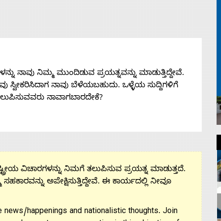
ನು ನಾವು ನಿಮ್ಮ ಮುಂದಿಡುವ ಪ್ರಯತ್ನವನ್ನು ಮಾಡುತ್ತಿದ್ದೇವೆ.
 ನೀವು ಸ್ವೀಕರಿಸಿದಾಗ ನಾವು ಬೆಳೆಯಬಹುದು. ಒಳ್ಳೆಯ ಸುದ್ದಿಗಳಿಗೆ
ತಲುಪಿಸುವವರು ನಾವಾಗಬಾರದೇಕೆ?
ಟ್ರೀಯ ವಿಚಾರಗಳನ್ನು ನಿಮಗೆ ತಲುಪಿಸುವ ಪ್ರಯತ್ನ ಮಾಡುತ್ತದೆ.
ಮ ಸಹಕಾರವನ್ನು ಅಪೇಕ್ಷಿಸುತ್ತಿದ್ದೇವೆ. ಈ ಕಾರ್ಯದಲ್ಲಿ ನೀವೂ
 news/happenings and nationalistic thoughts. Join