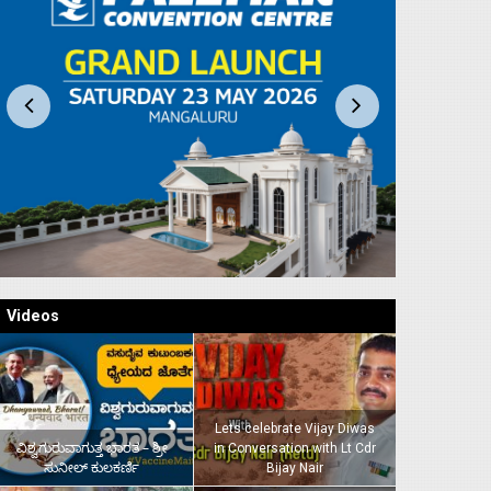
Videos
Lets celebrate Vijay Diwas
ವಿಶ್ವಗುರುವಾಗುತ್ತ ಭಾರತ – ಶ್ರೀ
in Conversation with Lt Cdr
ಸುನೀಲ್‌ ಕುಲಕರ್ಣಿ
Bijay Nair