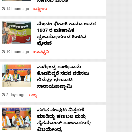
ಸಾಗಿಸಿದೆ ಭಾರತ
14 hours ago
ರಾಷ್ಟ್ರೀಯ
ಮೇಡಂ ಭಿಕಾಜಿ ಕಾಮಾ ಅವರ
1907 ರ ಐತಿಹಾಸಿಕ
ಧ್ವಜಾರೋಹಣದ ಹಿಂದಿನ
ಪ್ರೇರಣೆ
19 hours ago
ಯುವಧ್ವನಿ
ನಾಗೇಂದ್ರ ರಾಜೀನಾಮೆ
ಕೊಡದಿದ್ದರೆ ಸದನ ನಡೆಸಲು
ಬಿಡೆವು: ಛಲವಾದಿ
ನಾರಾಯಣಸ್ವಾಮಿ
2 days ago
ರಾಜ್ಯ
ಸಚಿವ ಸಂಪುಟ ವಿಸ್ತರಣೆ
ಮಾಡಿದ್ದು ಹಣಬಲ ಮತ್ತು
ಹೈಕಮಾಂಡ್ ರಾಜಕಾರಣಕ್ಕೆ:
ವಿಜಯೇಂದ್ರ