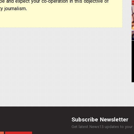
pe and expect your co-operation in this objective of
y journalism.
Subscribe Newsletter
Get latest News13 updates to your