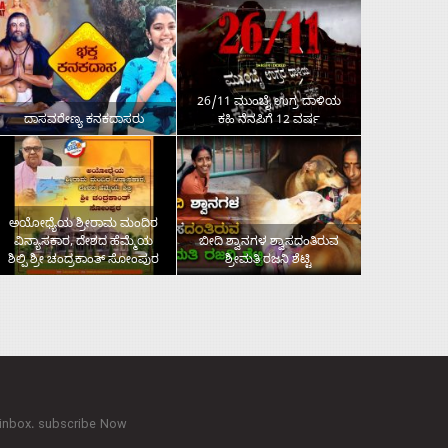
26/11 ಮುಂಬೈ ಉಗ್ರ ದಾಳಿಯ
ದಾಸವರೇಣ್ಯ ಕನಕದಾಸರು
ಕಹಿ ನೆನಪಿಗೆ 12 ವರ್ಷ
ಅಯೋಧ್ಯೆಯ ಶ್ರೀರಾಮ ಮಂದಿರ
ವಿನ್ಯಾಸಕಾರ, ದೇಶದ ಹೆಮ್ಮೆಯ
ಬೀದಿ ಶ್ವಾನಗಳ ಶ್ವಾಸದಂತಿರುವ
ಶಿಲ್ಪಿ ಶ್ರೀ ಚಂದ್ರಕಾಂತ್‌ ಸೋಂಪುರ
ಶ್ರೀಮತಿ ರಜನಿ ಶೆಟ್ಟಿ
 inbox. subscribe Now