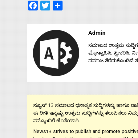
Facebook
Twitter
Share
Admin
ಸಮಾಜದ ಉತ್ತಮ ಸುದ್ದಿಗಳನ್
ಪ್ರೋತ್ಸಾಹಿಸಿ, ಸ್ವೀಕರಿಸಿ.
ಸಮಾಜ ತೆರೆದುಕೊಂಡಿದೆ 
ನ್ಯೂಸ್ 13 ಸಮಾಜದ ಧನಾತ್ಮಕ ಸುದ್ದಿಗಳನ್ನು ಹಾಗೂ ರಾಷ್
ಈ ರೀತಿ ಇನ್ನಷ್ಟು ಉತ್ತಮ ಸುದ್ದಿಗಳನ್ನು ತಲುಪಿಸಲು ನಿಮ್
ನಮ್ಮೊಂದಿಗೆ ಜೊತೆಯಾಗಿ.
News13 strives to publish and promote positive