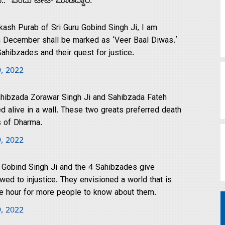
ೆ..” ಎಂದು ಟೀಟ್‌ ಮಾಡಿದ್ದಾರೆ.
kash Purab of Sri Guru Gobind Singh Ji, I am
6th December shall be marked as ‘Veer Baal Diwas.’
 Sahibzades and their quest for justice.
9, 2022
ahibzada Zorawar Singh Ji and Sahibzada Fateh
d alive in a wall. These two greats preferred death
s of Dharma.
9, 2022
ru Gobind Singh Ji and the 4 Sahibzades give
wed to injustice. They envisioned a world that is
the hour for more people to know about them.
9, 2022