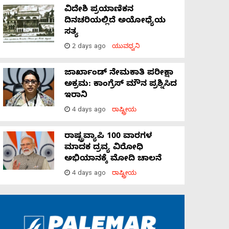
ವಿದೇಶಿ ಪ್ರಯಾಣಿಕನ
ದಿನಚರಿಯಲ್ಲಿದೆ ಅಯೋಧ್ಯೆಯ
ಸತ್ಯ
2 days ago
ಯುವಧ್ವನಿ
ಜಾರ್ಖಾಂಡ್‌ ನೇಮಕಾತಿ ಪರೀಕ್ಷಾ
ಅಕ್ರಮ: ಕಾಂಗ್ರೆಸ್‌ ಮೌನ ಪ್ರಶ್ನಿಸಿದ
ಇರಾನಿ
4 days ago
ರಾಷ್ಟ್ರೀಯ
ರಾಷ್ಟ್ರವ್ಯಾಪಿ 100 ವಾರಗಳ
ಮಾದಕ ದ್ರವ್ಯ ವಿರೋಧಿ
ಅಭಿಯಾನಕ್ಕೆ ಮೋದಿ ಚಾಲನೆ
4 days ago
ರಾಷ್ಟ್ರೀಯ