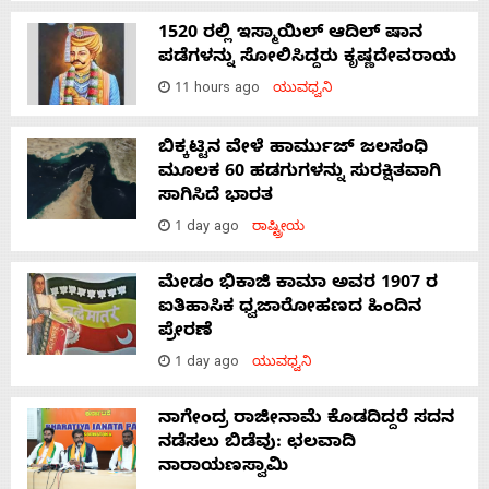
1520 ರಲ್ಲಿ ಇಸ್ಮಾಯಿಲ್ ಆದಿಲ್ ಷಾನ
ಪಡೆಗಳನ್ನು ಸೋಲಿಸಿದ್ದರು ಕೃಷ್ಣದೇವರಾಯ
11 hours ago
ಯುವಧ್ವನಿ
ಬಿಕ್ಕಟ್ಟಿನ ವೇಳೆ ಹಾರ್ಮುಜ್ ಜಲಸಂಧಿ
ಮೂಲಕ 60 ಹಡಗುಗಳನ್ನು ಸುರಕ್ಷಿತವಾಗಿ
ಸಾಗಿಸಿದೆ ಭಾರತ
1 day ago
ರಾಷ್ಟ್ರೀಯ
ಮೇಡಂ ಭಿಕಾಜಿ ಕಾಮಾ ಅವರ 1907 ರ
ಐತಿಹಾಸಿಕ ಧ್ವಜಾರೋಹಣದ ಹಿಂದಿನ
ಪ್ರೇರಣೆ
1 day ago
ಯುವಧ್ವನಿ
ನಾಗೇಂದ್ರ ರಾಜೀನಾಮೆ ಕೊಡದಿದ್ದರೆ ಸದನ
ನಡೆಸಲು ಬಿಡೆವು: ಛಲವಾದಿ
ನಾರಾಯಣಸ್ವಾಮಿ