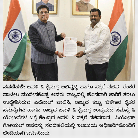
ನವದೆಹಲಿ
: ಜವಳಿ & ಕೈಮಗ್ಗ ಅಭಿವೃದ್ಧಿ ಹಾಗೂ ಸಕ್ಕರೆ ಸಚಿವ ಶಂಕರ
ಪಾಟೀಲ ಮುನೇನಕೊಪ್ಪ ಅವರು ರಾಜ್ಯದಲ್ಲಿ ಹೊಸದಾಗಿ ಜಾರಿಗೆ ತರಲು
ಉದ್ದೇಶಿಸಿರುವ ಎಥೆನಾಲ್ ಪಾಲಿಸಿ, ರಾಜ್ಯದ ಕಬ್ಬು ಬೆಳೆಗಾರ ರೈತರ
ಸಮಸ್ಯೆಗಳು ಹಾಗೂ ರಾಜ್ಯದ ಜವಳಿ & ಕೈಮಗ್ಗ ಉದ್ಯಮದ ಸಮಸ್ಯೆ &
ಯೋಜನೆಗಳ ಬಗ್ಗೆ ಕೇಂದ್ರದ ಜವಳಿ & ಸಕ್ಕರೆ ಸಚಿವರಾದ ಪಿಯೋಷ್
ಗೋಯಲ್ ಅವರನ್ನು ನವದೆಹಲಿಯಲ್ಲಿ ಇಲಾಖೆಯ ಅಧಿಕಾರಿಗಳೊಂದಿಗೆ
ಭೇಟಿಯಾಗಿ ಚರ್ಚಿಸಿದರು.