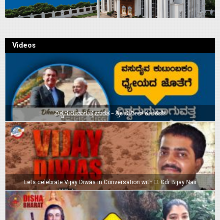
Videos
ವಿಶ್ವಗುರುವಾಗುತ್ತ ಭಾರತ – ಶ್ರೀ ಸುನೀಲ್‌ ಕುಲಕರ್ಣಿ
Lets celebrate Vijay Diwas in Conversation with Lt Cdr Bijay Nair