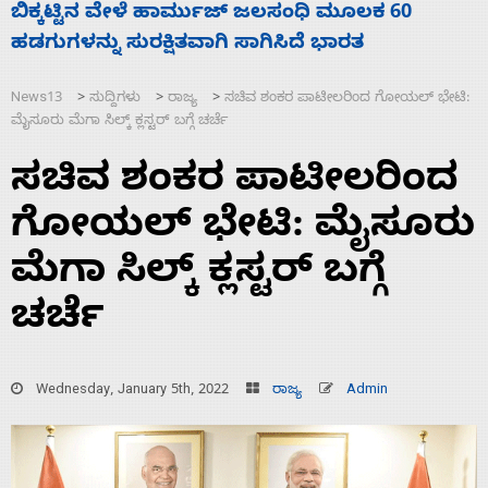
ನಾಗೇಂದ್ರ ರಾಜೀನಾಮೆ ಕೊಡದಿದ್ದರೆ ಸದನ ನಡೆಸಲು
ಸ
ಬಿಡೆವು: ಛಲವಾದಿ ನಾರಾಯಣಸ್ವಾಮಿ
ಹ
News13
ಸುದ್ದಿಗಳು
ರಾಜ್ಯ
ಸಚಿವ ಶಂಕರ ಪಾಟೀಲರಿಂದ ಗೋಯಲ್‌ ಭೇಟಿ:
>
>
>
ಮೈಸೂರು ಮೆಗಾ ಸಿಲ್ಕ್ ಕ್ಲಸ್ಟರ್ ಬಗ್ಗೆ ಚರ್ಚೆ
ಸಚಿವ ಶಂಕರ ಪಾಟೀಲರಿಂದ
ಗೋಯಲ್‌ ಭೇಟಿ: ಮೈಸೂರು
ಮೆಗಾ ಸಿಲ್ಕ್ ಕ್ಲಸ್ಟರ್ ಬಗ್ಗೆ
ಚರ್ಚೆ
Wednesday, January 5th, 2022
ರಾಜ್ಯ
Admin