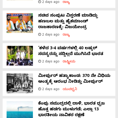
2 days ago
ರಾಜ್ಯ
ಸಚಿವ ಸಂಪುಟ ವಿಸ್ತರಣೆ ಮಾಡಿದ್ದು
ಹಣಬಲ ಮತ್ತು ಹೈಕಮಾಂಡ್
ರಾಜಕಾರಣಕ್ಕೆ: ವಿಜಯೇಂದ್ರ
2 days ago
ರಾಜ್ಯ
‘ಕಳೆದ 3-4 ವರ್ಷಗಳಲ್ಲಿ 40 ಲಷ್ಕರ್
ಸದಸ್ಯರನ್ನು ಸದ್ದಿಲ್ಲದೆ ಮುಗಿಸಿದೆ ಭಾರತ
2 days ago
ರಾಷ್ಟ್ರೀಯ
ಮೀರ್ಪುರ್ ಹತ್ಯಾಕಾಂಡ: 370 ನೇ ವಿಧಿಯ
ಅಂತ್ಯಕ್ಕೆ ಆರಂಭ ನೀಡಿತ್ತು ಮೀರ್ಪುರ್
2 days ago
ಯುವಧ್ವನಿ
ಕೆಂಪು ಸಮುದ್ರದಲ್ಲಿ ದಾಳಿ, ಭಾರತ ಧ್ವಜ
ಹೊತ್ತ ಹಡಗು ಮುಳುಗಡೆ; ಎಲ್ಲಾ 13
ಭಾರತೀಯ ನಾವಿಕರ ರಕ್ಷಣೆ