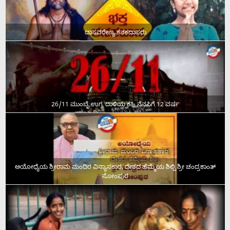
ದಾಸವರೇಣ್ಯ ಕನಕದಾಸರು
26/11 ಮುಂಬೈ ಉಗ್ರ ದಾಳಿಯ ಕಹಿ ನೆನಪಿಗೆ 12 ವರ್ಷ
ಅಯೋಧ್ಯೆಯ ಶ್ರೀರಾಮ ಮಂದಿರ ವಿನ್ಯಾಸಕಾರ, ದೇಶದ ಹೆಮ್ಮೆಯ ಶಿಲ್ಪಿ ಶ್ರೀ ಚಂದ್ರಕಾಂತ್‌
ಸೋಂಪುರ