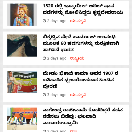
1520 ರಲ್ಲಿ ಇಸ್ಮಾಯಿಲ್ ಆದಿಲ್ ಷಾನ
ಪಡೆಗಳನ್ನು ಸೋಲಿಸಿದ್ದರು ಕೃಷ್ಣದೇವರಾಯ
2 days ago
ಯುವಧ್ವನಿ
ಬಿಕ್ಕಟ್ಟಿನ ವೇಳೆ ಹಾರ್ಮುಜ್ ಜಲಸಂಧಿ
ಮೂಲಕ 60 ಹಡಗುಗಳನ್ನು ಸುರಕ್ಷಿತವಾಗಿ
ಸಾಗಿಸಿದೆ ಭಾರತ
2 days ago
ರಾಷ್ಟ್ರೀಯ
ಮೇಡಂ ಭಿಕಾಜಿ ಕಾಮಾ ಅವರ 1907 ರ
ಐತಿಹಾಸಿಕ ಧ್ವಜಾರೋಹಣದ ಹಿಂದಿನ
ಪ್ರೇರಣೆ
3 days ago
ಯುವಧ್ವನಿ
ನಾಗೇಂದ್ರ ರಾಜೀನಾಮೆ ಕೊಡದಿದ್ದರೆ ಸದನ
ನಡೆಸಲು ಬಿಡೆವು: ಛಲವಾದಿ
ನಾರಾಯಣಸ್ವಾಮಿ