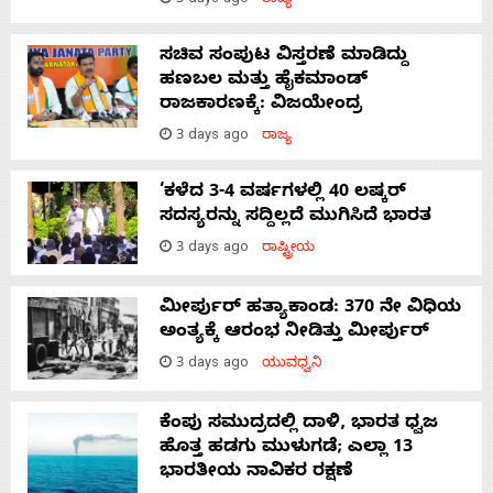
3 days ago
ರಾಜ್ಯ
ಸಚಿವ ಸಂಪುಟ ವಿಸ್ತರಣೆ ಮಾಡಿದ್ದು
ಹಣಬಲ ಮತ್ತು ಹೈಕಮಾಂಡ್
ರಾಜಕಾರಣಕ್ಕೆ: ವಿಜಯೇಂದ್ರ
3 days ago
ರಾಜ್ಯ
‘ಕಳೆದ 3-4 ವರ್ಷಗಳಲ್ಲಿ 40 ಲಷ್ಕರ್
ಸದಸ್ಯರನ್ನು ಸದ್ದಿಲ್ಲದೆ ಮುಗಿಸಿದೆ ಭಾರತ
3 days ago
ರಾಷ್ಟ್ರೀಯ
ಮೀರ್ಪುರ್ ಹತ್ಯಾಕಾಂಡ: 370 ನೇ ವಿಧಿಯ
ಅಂತ್ಯಕ್ಕೆ ಆರಂಭ ನೀಡಿತ್ತು ಮೀರ್ಪುರ್
3 days ago
ಯುವಧ್ವನಿ
ಕೆಂಪು ಸಮುದ್ರದಲ್ಲಿ ದಾಳಿ, ಭಾರತ ಧ್ವಜ
ಹೊತ್ತ ಹಡಗು ಮುಳುಗಡೆ; ಎಲ್ಲಾ 13
ಭಾರತೀಯ ನಾವಿಕರ ರಕ್ಷಣೆ