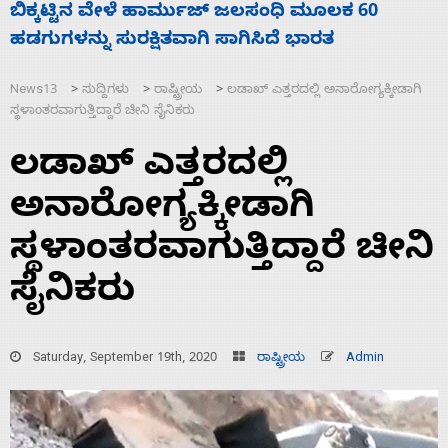
ನಾಗೇಂದ್ರ ರಾಜೀನಾಮೆ ಕೊಡದಿದ್ದರೆ ಸದನ ನಡೆಸಲು
ಸ
ಬಿಡೆವು: ಛಲವಾದಿ ನಾರಾಯಣಸ್ವಾಮಿ
ಹ
News13
ಸುದ್ದಿಗಳು
ರಾಷ್ಟ್ರೀಯ
ಲಡಾಖ್‌ ಎತ್ತರದಲ್ಲಿ ಅನಾರೋಗ್ಯಕ್ಕೀಡಾಗಿ
>
>
>
ಸ್ಥಳಾಂತರವಾಗುತ್ತಿದ್ದಾರೆ ಚೀನಿ ಸೈನಿಕರು
ಲಡಾಖ್‌ ಎತ್ತರದಲ್ಲಿ
ಅನಾರೋಗ್ಯಕ್ಕೀಡಾಗಿ
ಸ್ಥಳಾಂತರವಾಗುತ್ತಿದ್ದಾರೆ ಚೀನಿ
ಸೈನಿಕರು
Saturday, September 19th, 2020
ರಾಷ್ಟ್ರೀಯ
Admin