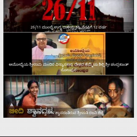
26/11 ಮುಂಬೈ ಉಗ್ರ ದಾಳಿಯ ಕಹಿ ನೆನಪಿಗೆ 12 ವರ್ಷ
ಅಯೋಧ್ಯೆಯ ಶ್ರೀರಾಮ ಮಂದಿರ ವಿನ್ಯಾಸಕಾರ, ದೇಶದ ಹೆಮ್ಮೆಯ ಶಿಲ್ಪಿ ಶ್ರೀ ಚಂದ್ರಕಾಂತ್‌
ಸೋಂಪುರ
ಬೀದಿ ಶ್ವಾನಗಳ ಶ್ವಾಸದಂತಿರುವ ಶ್ರೀಮತಿ ರಜನಿ ಶೆಟ್ಟಿ