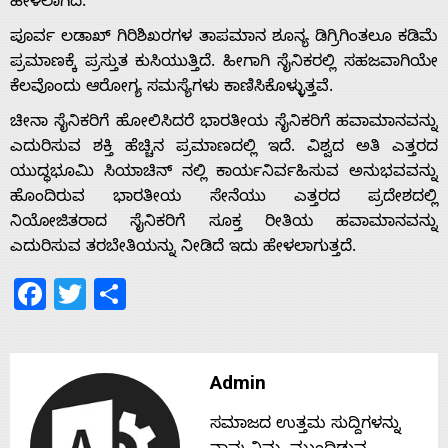
ಹೇಳಲಾಗಿದೆ.
ಪೂರ್ವ ಲಡಾಖ್ ಗಿರಿಶಿಖರಗಳ ತಾಪಮಾನ ಶೂನ್ಯ ಡಿಗ್ರಿಗಿಂತಲೂ ಕಡಿಮೆ
s
ಪ್ರಮಾಣಕ್ಕೆ ಪ್ರಸ್ತುತ ಕುಸಿಯುತ್ತಿದೆ. ಹೀಗಾಗಿ ಸೈನಿಕರಲ್ಲಿ ಸಹಜವಾಗಿಯೇ
ಕೆಲವೊಂದು ಆರೋಗ್ಯ ಸಮಸ್ಯೆಗಳು ಕಾಣಿಸಿಕೊಳ್ಳುತ್ತವೆ.
Contact
ಚೀನಾ ಸೈನಿಕರಿಗೆ ಹೋಲಿಸಿದರೆ ಭಾರತೀಯ ಸೈನಿಕರಿಗೆ ಹವಾಮಾನವನ್ನು
ಎದುರಿಸುವ ಶಕ್ತಿ ಹೆಚ್ಚಿನ ಪ್ರಮಾಣದಲ್ಲಿ ಇದೆ. ವಿಶ್ವದ ಅತಿ ಎತ್ತರದ
Us
ಯುದ್ಧಭೂಮಿ ಸಿಯಾಚಿನ್ ನಲ್ಲಿ ಕಾರ್ಯನಿರ್ವಹಿಸುವ ಅನುಭವವನ್ನು
ಹೊಂದಿರುವ ಭಾರತೀಯ ಸೇನೆಯು ಎತ್ತರದ ಪ್ರದೇಶದಲ್ಲಿ
ನಿಯೋಜಿತರಾದ ಸೈನಿಕರಿಗೆ ಸೂಕ್ತ ರೀತಿಯ ಹವಾಮಾನವನ್ನು
ಎದುರಿಸುವ ತರಬೇತಿಯನ್ನು ನೀಡಿದೆ ಇದು ಹೇಳಲಾಗುತ್ತದೆ.
Facebook
Twitter
Share
Admin
ಸಮಾಜದ ಉತ್ತಮ ಸುದ್ದಿಗಳನ್ನು