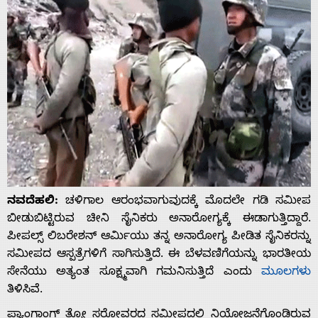
ನವದೆಹಲಿ:
ಚಳಿಗಾಲ ಆರಂಭವಾಗುವುದಕ್ಕೆ ಮೊದಲೇ ಗಡಿ ಸಮೀಪ
ಬೀಡುಬಿಟ್ಟಿರುವ ಚೀನಿ ಸೈನಿಕರು ಅನಾರೋಗ್ಯಕ್ಕೆ ಈಡಾಗುತ್ತಿದ್ದಾರೆ.
ಪೀಪಲ್ಸ್ ಲಿಬರೇಶನ್ ಆರ್ಮಿಯು ತನ್ನ ಅನಾರೋಗ್ಯ ಪೀಡಿತ ಸೈನಿಕರನ್ನು
ಸಮೀಪದ ಆಸ್ಪತ್ರೆಗಳಿಗೆ ಸಾಗಿಸುತ್ತಿದೆ. ಈ ಬೆಳವಣಿಗೆಯನ್ನು ಭಾರತೀಯ
ಸೇನೆಯು ಅತ್ಯಂತ ಸೂಕ್ಷ್ಮವಾಗಿ ಗಮನಿಸುತ್ತಿದೆ ಎಂದು
ಮೂಲಗಳು
ತಿಳಿಸಿವೆ.
ಪ್ಯಾಂಗಾಂಗ್ ತ್ಸೋ ಸರೋವರದ ಸಮೀಪದಲ್ಲಿ ನಿಯೋಜನೆಗೊಂಡಿರುವ