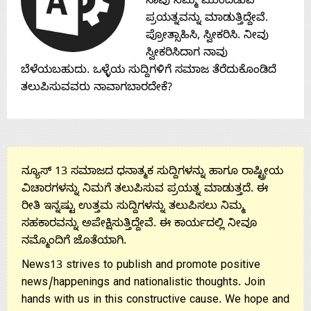
ನಾವು ನಿಮ್ಮ ಮುಂದಿಡುವ
ಪ್ರಯತ್ನವನ್ನು ಮಾಡುತ್ತಿದ್ದೇವೆ.
ಪ್ರೋತ್ಸಾಹಿಸಿ, ಸ್ವೀಕರಿಸಿ. ನೀವು
ಸ್ವೀಕರಿಸಿದಾಗ ನಾವು
ಬೆಳೆಯಬಹುದು. ಒಳ್ಳೆಯ ಸುದ್ದಿಗಳಿಗೆ ಸಮಾಜ ತೆರೆದುಕೊಂಡಿದೆ
ತಲುಪಿಸುವವರು ನಾವಾಗಬಾರದೇಕೆ?
ನ್ಯೂಸ್ 13 ಸಮಾಜದ ಧನಾತ್ಮಕ ಸುದ್ದಿಗಳನ್ನು ಹಾಗೂ ರಾಷ್ಟ್ರೀಯ
ವಿಚಾರಗಳನ್ನು ನಿಮಗೆ ತಲುಪಿಸುವ ಪ್ರಯತ್ನ ಮಾಡುತ್ತದೆ. ಈ
ರೀತಿ ಇನ್ನಷ್ಟು ಉತ್ತಮ ಸುದ್ದಿಗಳನ್ನು ತಲುಪಿಸಲು ನಿಮ್ಮ
ಸಹಕಾರವನ್ನು ಅಪೇಕ್ಷಿಸುತ್ತಿದ್ದೇವೆ. ಈ ಕಾರ್ಯದಲ್ಲಿ ನೀವೂ
ನಮ್ಮೊಂದಿಗೆ ಜೊತೆಯಾಗಿ.
News13 strives to publish and promote positive
news/happenings and nationalistic thoughts. Join
hands with us in this constructive cause. We hope and