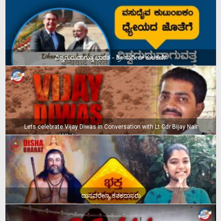
ವಿಶ್ವಗುರುವಾಗುತ್ತ ಭಾರತ – ಶ್ರೀ ಸುನೀಲ್‌ ಕುಲಕರ್ಣಿ
Lets celebrate Vijay Diwas in Conversation with Lt Cdr Bijay Nair
ದಾಸವರೇಣ್ಯ ಕನಕದಾಸರು