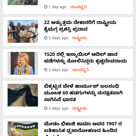
1 day ago
ಯುವಧ್ವನಿ
22 ಅತ್ಯುತ್ತಮ ನೇಕಾರರಿಗೆ ರಾಷ್ಟ್ರೀಯ
ಕೈಮಗ್ಗ ಪ್ರಶಸ್ತಿ ಪ್ರದಾನ
2 days ago
ರಾಷ್ಟ್ರೀಯ
1520 ರಲ್ಲಿ ಇಸ್ಮಾಯಿಲ್ ಆದಿಲ್ ಷಾನ
ಪಡೆಗಳನ್ನು ಸೋಲಿಸಿದ್ದರು ಕೃಷ್ಣದೇವರಾಯ
2 days ago
ಯುವಧ್ವನಿ
ಬಿಕ್ಕಟ್ಟಿನ ವೇಳೆ ಹಾರ್ಮುಜ್ ಜಲಸಂಧಿ
ಮೂಲಕ 60 ಹಡಗುಗಳನ್ನು ಸುರಕ್ಷಿತವಾಗಿ
ಸಾಗಿಸಿದೆ ಭಾರತ
3 days ago
ರಾಷ್ಟ್ರೀಯ
ಮೇಡಂ ಭಿಕಾಜಿ ಕಾಮಾ ಅವರ 1907 ರ
ಐತಿಹಾಸಿಕ ಧ್ವಜಾರೋಹಣದ ಹಿಂದಿನ