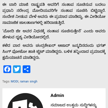
ಈ ಬಾರಿ ಮಾಜಿ ರಾಷ್ಟ್ರಪತಿ ಅವರಿಗೆ ಸಂತಾಪ ಸೂಚಿಸುವ ಬದಲು
ಪ್ರಧಾನಿ ನರೇಂದ್ರ ಮೋದಿಯವರಿಗೇ ಸಂತಾಪ ಸೂಚಿಸಿ ಬಿಟ್ಟಿದ್ದಾರೆ.
ಸಂದೇಶ ನೀಡುವ ವೇಳೆ ಅವರು ಈ ಪ್ರಮಾದ ಮಾಡಿದ್ದು, ಈ ವೀಡಿಯೋ
ಸಾಮಾಜಿಕ ಜಾಲತಾಣಗಳಲ್ಲಿ ಹರಿದಾಡುತ್ತಿದೆ.
‘ಮೋದಿ ಜೀ ಅವರ ನಿಧನಕ್ಕೆ ಸಂತಾಪ ಸೂಚಿಸುತ್ತೇನೆ’ ಎಂದು ಅವರು
ಹೇಳುವ ದೃಶ್ಯ ವೀಡಿಯೋದಲ್ಲಿದೆ.
ಕಳೆದ ವಾರ ಅವರು ಚಂದ್ರಶೇಖರ್ ಆಜಾದ್ ಜನ್ಮದಿನದಂದು ಭಗತ್
ಸಿಂಗ್ ಫೋಟೋ ಹಾಕಿ ಟ್ವಿಟ್ ಮಾಡಿದ್ದರು. ಬಳಿಕ ತನ್ನಿಂದಾದ ಪ್ರಮಾದಕ್ಕೆ
ಕ್ಷಮೆಯಾಚನೆ ಮಾಡಿದ್ದರು.
Facebook
Twitter
Share
Tags:
MODI
,
raman singh
Admin
Home
ಸಮಾಜದ ಉತ್ತಮ ಸುದ್ದಿಗಳನ್ನು