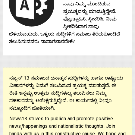
ನಾವು ನಿಮ್ಮ ಮುಂದಿಡುವ
About
ಪ್ರಯತ್ನವನ್ನು ಮಾಡುತ್ತಿದ್ದೇವೆ.
ಪ್ರೋತ್ಸಾಹಿಸಿ, ಸ್ವೀಕರಿಸಿ. ನೀವು
Us
ಸ್ವೀಕರಿಸಿದಾಗ ನಾವು
ಬೆಳೆಯಬಹುದು. ಒಳ್ಳೆಯ ಸುದ್ದಿಗಳಿಗೆ ಸಮಾಜ ತೆರೆದುಕೊಂಡಿದೆ
ತಲುಪಿಸುವವರು ನಾವಾಗಬಾರದೇಕೆ?
Advertise
With
ನ್ಯೂಸ್ 13 ಸಮಾಜದ ಧನಾತ್ಮಕ ಸುದ್ದಿಗಳನ್ನು ಹಾಗೂ ರಾಷ್ಟ್ರೀಯ
s
ವಿಚಾರಗಳನ್ನು ನಿಮಗೆ ತಲುಪಿಸುವ ಪ್ರಯತ್ನ ಮಾಡುತ್ತದೆ. ಈ
ರೀತಿ ಇನ್ನಷ್ಟು ಉತ್ತಮ ಸುದ್ದಿಗಳನ್ನು ತಲುಪಿಸಲು ನಿಮ್ಮ
ಸಹಕಾರವನ್ನು ಅಪೇಕ್ಷಿಸುತ್ತಿದ್ದೇವೆ. ಈ ಕಾರ್ಯದಲ್ಲಿ ನೀವೂ
Contact
ನಮ್ಮೊಂದಿಗೆ ಜೊತೆಯಾಗಿ.
News13 strives to publish and promote positive
Us
news/happenings and nationalistic thoughts. Join
hands with us in this constructive cause. We hope and