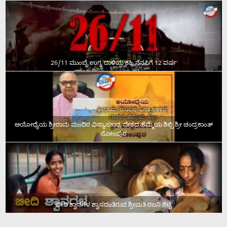
26/11 ಮುಂಬೈ ಉಗ್ರ ದಾಳಿಯ ಕಹಿ ನೆನಪಿಗೆ 12 ವರ್ಷ
ಅಯೋಧ್ಯೆಯ ಶ್ರೀರಾಮ ಮಂದಿರ ವಿನ್ಯಾಸಕಾರ, ದೇಶದ ಹೆಮ್ಮೆಯ ಶಿಲ್ಪಿ ಶ್ರೀ ಚಂದ್ರಕಾಂತ್‌
ಸೋಂಪುರ
ಬೀದಿ ಶ್ವಾನಗಳ ಶ್ವಾಸದಂತಿರುವ ಶ್ರೀಮತಿ ರಜನಿ ಶೆಟ್ಟಿ