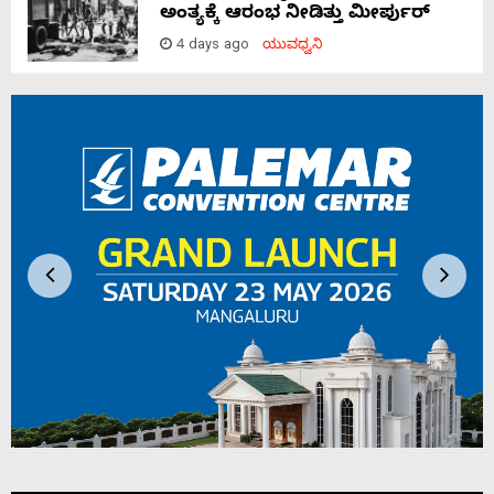
ಅಂತ್ಯಕ್ಕೆ ಆರಂಭ ನೀಡಿತ್ತು ಮೀರ್ಪುರ್
4 days ago
ಯುವಧ್ವನಿ