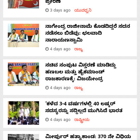
ಪ್ರೇರಣೆ
3 days ago
ಯುವಧ್ವನಿ
ನಾಗೇಂದ್ರ ರಾಜೀನಾಮೆ ಕೊಡದಿದ್ದರೆ ಸದನ
ನಡೆಸಲು ಬಿಡೆವು: ಛಲವಾದಿ
ನಾರಾಯಣಸ್ವಾಮಿ
4 days ago
ರಾಜ್ಯ
ಸಚಿವ ಸಂಪುಟ ವಿಸ್ತರಣೆ ಮಾಡಿದ್ದು
ಹಣಬಲ ಮತ್ತು ಹೈಕಮಾಂಡ್
ರಾಜಕಾರಣಕ್ಕೆ: ವಿಜಯೇಂದ್ರ
4 days ago
ರಾಜ್ಯ
‘ಕಳೆದ 3-4 ವರ್ಷಗಳಲ್ಲಿ 40 ಲಷ್ಕರ್
ಸದಸ್ಯರನ್ನು ಸದ್ದಿಲ್ಲದೆ ಮುಗಿಸಿದೆ ಭಾರತ
4 days ago
ರಾಷ್ಟ್ರೀಯ
ಮೀರ್ಪುರ್ ಹತ್ಯಾಕಾಂಡ: 370 ನೇ ವಿಧಿಯ