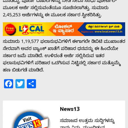
ಮಾಡಿದ್ದು, ಪೂರ್ಣ ದಾಖಲೆಗಳನ್ನು ನೀಡಿ ಸೇವಾ ಸಿಂಧು ಪೋರ್ಟಲ್
ಮೂಲಕ ಅರ್ಜಿ ಸಲ್ಲಿಸುವಂತೆಯೂ ಸೂಚಿಸಲಾಗಿತ್ತು. ಸುಮಾರು
2,45,253 ಅರ್ಜಿಗಳನ್ನು ಈ ಮೂಲಕ ಸರ್ಕಾರ ಸ್ವೀಕರಿಸಿತ್ತು.
Home
About
ಸುಮಾರು 1,19,577 ಫಲಾನುಭವಿಗಳಿಗೆ ಈಗಾಗಲೇ ಡಿಬಿಟಿ ಮುಖಾಂತರ
ನೇರವಾಗಿ ಅವರ ಬ್ಯಾಂಕ್ ಖಾತೆಗೆ ಪರಿಹಾರ ಧನವನ್ನು ಈ ಹಿಂದೆಯೇ
Us
ಸರ್ಕಾರ ಜಮೆ ಮಾಡಿದೆ. ಉಳಿದಂತೆ ಅರ್ಜಿ ಸಲ್ಲಿಸಿರುವ ಇತರ
ಫಲಾನುಭವಿಗಳಿಗೆ ಪರಿಹಾರ ಒದಗಿಸುವ ನಿಟ್ಟಿನಲ್ಲಿ ಸರ್ಕಾರ ಮತ್ತೊಮ್ಮೆ
ಹಣ ಬಿಡುಗಡೆ ಮಾಡಿದೆ.
Advertise
Facebook
Twitter
Share
With
s
News13
ಸಮಾಜದ ಉತ್ತಮ ಸುದ್ದಿಗಳನ್ನು