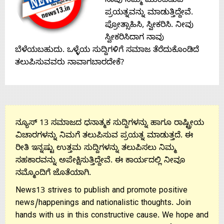
Contact
ನಾವು ನಿಮ್ಮ ಮುಂದಿಡುವ
ಪ್ರಯತ್ನವನ್ನು ಮಾಡುತ್ತಿದ್ದೇವೆ.
ಪ್ರೋತ್ಸಾಹಿಸಿ, ಸ್ವೀಕರಿಸಿ. ನೀವು
Us
ಸ್ವೀಕರಿಸಿದಾಗ ನಾವು
ಬೆಳೆಯಬಹುದು. ಒಳ್ಳೆಯ ಸುದ್ದಿಗಳಿಗೆ ಸಮಾಜ ತೆರೆದುಕೊಂಡಿದೆ
ತಲುಪಿಸುವವರು ನಾವಾಗಬಾರದೇಕೆ?
ನ್ಯೂಸ್ 13 ಸಮಾಜದ ಧನಾತ್ಮಕ ಸುದ್ದಿಗಳನ್ನು ಹಾಗೂ ರಾಷ್ಟ್ರೀಯ
ವಿಚಾರಗಳನ್ನು ನಿಮಗೆ ತಲುಪಿಸುವ ಪ್ರಯತ್ನ ಮಾಡುತ್ತದೆ. ಈ
ರೀತಿ ಇನ್ನಷ್ಟು ಉತ್ತಮ ಸುದ್ದಿಗಳನ್ನು ತಲುಪಿಸಲು ನಿಮ್ಮ
ಸಹಕಾರವನ್ನು ಅಪೇಕ್ಷಿಸುತ್ತಿದ್ದೇವೆ. ಈ ಕಾರ್ಯದಲ್ಲಿ ನೀವೂ
ನಮ್ಮೊಂದಿಗೆ ಜೊತೆಯಾಗಿ.
News13 strives to publish and promote positive
news/happenings and nationalistic thoughts. Join
hands with us in this constructive cause. We hope and