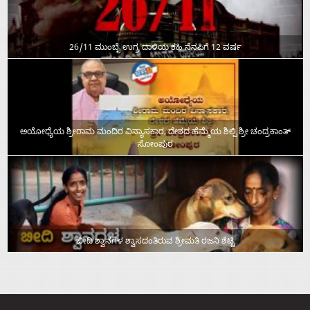
26/11 ಮುಂಬೈ ಉಗ್ರ ದಾಳಿಯ ಕಹಿ ನೆನಪಿಗೆ 12 ವರ್ಷ
ಅಯೋಧ್ಯೆಯ ಶ್ರೀರಾಮ ಮಂದಿರ ವಿನ್ಯಾಸಕಾರ, ದೇಶದ ಹೆಮ್ಮೆಯ ಶಿಲ್ಪಿ ಶ್ರೀ ಚಂದ್ರಕಾಂತ್‌
ಸೋಂಪುರ
ಬೀದಿ ಶ್ವಾನಗಳ ಶ್ವಾಸದಂತಿರುವ ಶ್ರೀಮತಿ ರಜನಿ ಶೆಟ್ಟಿ