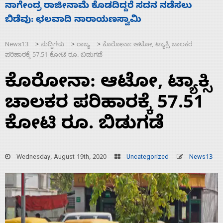
ಸಚಿವ ಸಂಪುಟ ವಿಸ್ತರಣೆ ಮಾಡಿದ್ದು ಹಣಬಲ ಮತ್ತು
‘
ಹೈಕಮಾಂಡ್ ರಾಜಕಾರಣಕ್ಕೆ: ವಿಜಯೇಂದ್ರ
ಮ
News13
ಸುದ್ದಿಗಳು
ರಾಜ್ಯ
ಕೊರೋನಾ: ಆಟೋ, ಟ್ಯಾಕ್ಸಿ ಚಾಲಕರ
>
>
>
ಪರಿಹಾರಕ್ಕೆ 57.51 ಕೋಟಿ ರೂ. ಬಿಡುಗಡೆ
ಕೊರೋನಾ: ಆಟೋ, ಟ್ಯಾಕ್ಸಿ
ಚಾಲಕರ ಪರಿಹಾರಕ್ಕೆ 57.51
ಕೋಟಿ ರೂ. ಬಿಡುಗಡೆ
Wednesday, August 19th, 2020
Uncategorized
News13