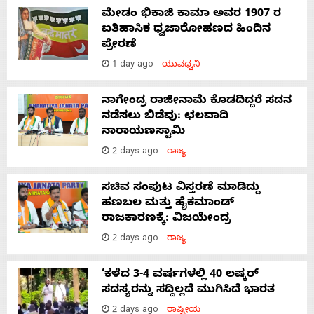
ಮೇಡಂ ಭಿಕಾಜಿ ಕಾಮಾ ಅವರ 1907 ರ
ಐತಿಹಾಸಿಕ ಧ್ವಜಾರೋಹಣದ ಹಿಂದಿನ
ಪ್ರೇರಣೆ
1 day ago
ಯುವಧ್ವನಿ
ನಾಗೇಂದ್ರ ರಾಜೀನಾಮೆ ಕೊಡದಿದ್ದರೆ ಸದನ
ನಡೆಸಲು ಬಿಡೆವು: ಛಲವಾದಿ
ನಾರಾಯಣಸ್ವಾಮಿ
2 days ago
ರಾಜ್ಯ
ಸಚಿವ ಸಂಪುಟ ವಿಸ್ತರಣೆ ಮಾಡಿದ್ದು
ಹಣಬಲ ಮತ್ತು ಹೈಕಮಾಂಡ್
ರಾಜಕಾರಣಕ್ಕೆ: ವಿಜಯೇಂದ್ರ
2 days ago
ರಾಜ್ಯ
‘ಕಳೆದ 3-4 ವರ್ಷಗಳಲ್ಲಿ 40 ಲಷ್ಕರ್
ಸದಸ್ಯರನ್ನು ಸದ್ದಿಲ್ಲದೆ ಮುಗಿಸಿದೆ ಭಾರತ
2 days ago
ರಾಷ್ಟ್ರೀಯ