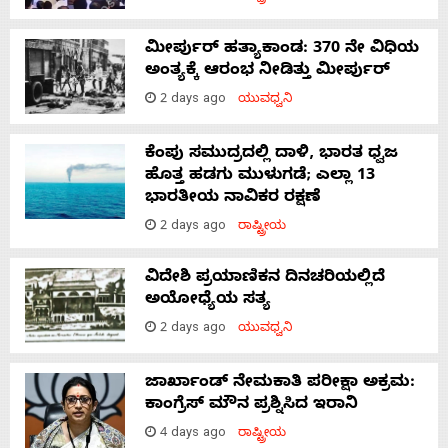
ಮೀರ್ಪುರ್ ಹತ್ಯಾಕಾಂಡ: 370 ನೇ ವಿಧಿಯ
ಅಂತ್ಯಕ್ಕೆ ಆರಂಭ ನೀಡಿತ್ತು ಮೀರ್ಪುರ್
2 days ago
ಯುವಧ್ವನಿ
ಕೆಂಪು ಸಮುದ್ರದಲ್ಲಿ ದಾಳಿ, ಭಾರತ ಧ್ವಜ
ಹೊತ್ತ ಹಡಗು ಮುಳುಗಡೆ; ಎಲ್ಲಾ 13
ಭಾರತೀಯ ನಾವಿಕರ ರಕ್ಷಣೆ
2 days ago
ರಾಷ್ಟ್ರೀಯ
ವಿದೇಶಿ ಪ್ರಯಾಣಿಕನ ದಿನಚರಿಯಲ್ಲಿದೆ
ಅಯೋಧ್ಯೆಯ ಸತ್ಯ
2 days ago
ಯುವಧ್ವನಿ
ಜಾರ್ಖಾಂಡ್‌ ನೇಮಕಾತಿ ಪರೀಕ್ಷಾ ಅಕ್ರಮ:
ಕಾಂಗ್ರೆಸ್‌ ಮೌನ ಪ್ರಶ್ನಿಸಿದ ಇರಾನಿ
4 days ago
ರಾಷ್ಟ್ರೀಯ