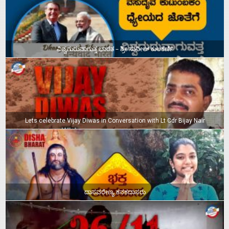
ವಿಶ್ವಗುರುವಾಗುತ್ತ ಭಾರತ – ಶ್ರೀ ಸುನೀಲ್‌ ಕುಲಕರ್ಣಿ
Lets celebrate Vijay Diwas in Conversation with Lt Cdr Bijay Nair
ದಾಸವರೇಣ್ಯ ಕನಕದಾಸರು