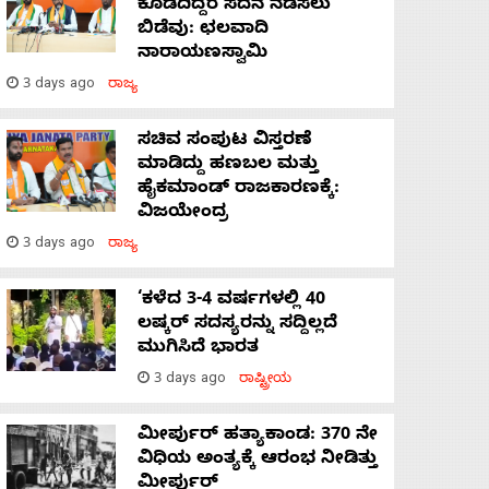
ಕೊಡದಿದ್ದರೆ ಸದನ ನಡೆಸಲು
ಬಿಡೆವು: ಛಲವಾದಿ
ನಾರಾಯಣಸ್ವಾಮಿ
3 days ago
ರಾಜ್ಯ
ಸಚಿವ ಸಂಪುಟ ವಿಸ್ತರಣೆ
ಮಾಡಿದ್ದು ಹಣಬಲ ಮತ್ತು
ಹೈಕಮಾಂಡ್ ರಾಜಕಾರಣಕ್ಕೆ:
ವಿಜಯೇಂದ್ರ
3 days ago
ರಾಜ್ಯ
‘ಕಳೆದ 3-4 ವರ್ಷಗಳಲ್ಲಿ 40
ಲಷ್ಕರ್ ಸದಸ್ಯರನ್ನು ಸದ್ದಿಲ್ಲದೆ
ಮುಗಿಸಿದೆ ಭಾರತ
3 days ago
ರಾಷ್ಟ್ರೀಯ
ಮೀರ್ಪುರ್ ಹತ್ಯಾಕಾಂಡ: 370 ನೇ
ವಿಧಿಯ ಅಂತ್ಯಕ್ಕೆ ಆರಂಭ ನೀಡಿತ್ತು
ಮೀರ್ಪುರ್