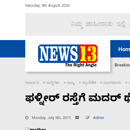
Saturday, 8th August 2026
Hom
ಲವಾದಿ ನಾರಾಯಣಸ್ವಾಮಿ
ಸಚಿವ ಸಂಪುಟ ವಿಸ್ತರಣೆ 
Breakin
News13
ಸುದ್ದಿಗಳು
ರಾಜ್ಯ
ಪ್ರಾದೇಶಿಕ
ಮಂಗಳೂರು
>
>
>
>
>
ಫಳ್ನೀರ್ ರಸ್ತೆಗೆ ಮದರ್ 
Monday, July 6th, 2015
Admin