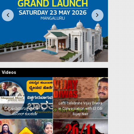
Videos
Lets celebrate Vijay Diwas
ವಿಶ್ವಗುರುವಾಗುತ್ತ ಭಾರತ – ಶ್ರೀ
in Conversation with Lt Cdr
ಸುನೀಲ್‌ ಕುಲಕರ್ಣಿ
Bijay Nair