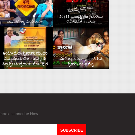
26/11 ಮುಂಬೈ ಉಗ್ರ ದಾಳಿಯ
ದಾಸವರೇಣ್ಯ ಕನಕದಾಸರು
ಕಹಿ ನೆನಪಿಗೆ 12 ವರ್ಷ
ಅಯೋಧ್ಯೆಯ ಶ್ರೀರಾಮ ಮಂದಿರ
ವಿನ್ಯಾಸಕಾರ, ದೇಶದ ಹೆಮ್ಮೆಯ
ಬೀದಿ ಶ್ವಾನಗಳ ಶ್ವಾಸದಂತಿರುವ
ಶಿಲ್ಪಿ ಶ್ರೀ ಚಂದ್ರಕಾಂತ್‌ ಸೋಂಪುರ
ಶ್ರೀಮತಿ ರಜನಿ ಶೆಟ್ಟಿ
 inbox. subscribe Now