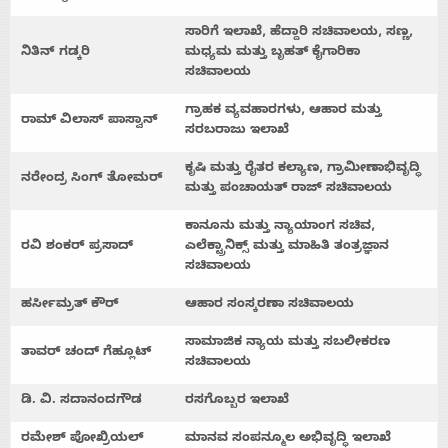
ಸಾರಿಗೆ
ಇಲಾಖೆ
,
ಹೆದ್ದಾರಿ
ಸಚಿವಾಲಯ
,
ಸಣ್ಣ
,
ನಿತಿನ್
ಗಡ್ಕರಿ
ಮಧ್ಯಮ
ಮತ್ತು
ಬೃಹತ್
ಕೈಗಾರಿಕಾ
ಸಚಿವಾಲಯ
ಗ್ರಾಹಕ
ವ್ಯವಹಾರಗಳು
,
ಆಹಾರ
ಮತ್ತು
ರಾಮ್
ವಿಲಾಸ್
ಪಾಸ್ವಾನ್
ಸರಬರಾಜು
ಇಲಾಖೆ
ಕೃಷಿ
ಮತ್ತು
ರೈತರ
ಕಲ್ಯಾಣ
,
ಗ್ರಾಮೀಣಾಭಿವೃದ್ಧಿ
ನರೇಂದ್ರ
ಸಿಂಗ್
ತೋಮರ್
ಮತ್ತು
ಪಂಚಾಯತ್
ರಾಜ್
ಸಚಿವಾಲಯ
ಕಾನೂನು
ಮತ್ತು
ನ್ಯಾಯಾಂಗ
ಸಚಿವ
,
ರವಿ
ಶಂಕರ್
ಪ್ರಸಾದ್
ಎಲೆಕ್ಟ್ರಾನಿಕ್ಸ್
ಮತ್ತು
ಮಾಹಿತಿ
ತಂತ್ರಜ್ಞಾನ
ಸಚಿವಾಲಯ
ಹರ್ಸೀಮ್ರತ್
ಕೌರ್
ಆಹಾರ
ಸಂಸ್ಕರಣಾ
ಸಚಿವಾಲಯ
Home
ಸಾಮಾಜಿಕ
ನ್ಯಾಯ
ಮತ್ತು
ಸಬಲೀಕರಣ
ತಾವರ್
ಚಂದ್
ಗೆಹ್ಲೂಟ್
ಸಚಿವಾಲಯ
ಡಿ.
ವಿ
.
ಸದಾನಂದಗೌಡ
ರಸಗೊಬ್ಬರ ಇಲಾಖೆ
About
ರಮೇಶ್
ಪೋಖ್ರಿಯಲ್
ಮಾನವ
ಸಂಪನ್ಮೂಲ
ಅಭಿವೃದ್ಧಿ
ಇಲಾಖೆ