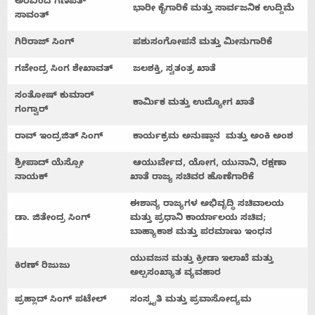
ಅರವಿಂದ
ಗಣಪತ್
ಭಾರೀ
ಕೈಗಾರಿಕೆ
ಮತ್ತು
ಸಾರ್ವಜನಿಕ
ಉದ್ದಿಮೆ
ಸಾವಂತ್
ಗಿರಿರಾಜ್
ಸಿಂಗ್
ಪಶುಸಂಗೋಪನೆ
ಮತ್ತು
ಮೀನುಗಾರಿಕೆ
ಗಜೇಂದ್ರ
ಸಿಂಗ
ಶೇಖಾವತ್
ಜಲಶಕ್ತಿ
,
ಸ್ವತಂತ್ರ
ಖಾತೆ
ಸಂತೋಷ್
ಕುಮಾರ್
ಕಾರ್ಮಿಕ
ಮತ್ತು
ಉದ್ಯೋಗ
ಖಾತೆ
ಗಂಗ್ವಾರ್
ರಾವ್
ಇಂದ್ರಜಿತ್
ಸಿಂಗ್
ಕಾರ್ಯಕ್ರಮ
ಅನುಷ್ಠಾನ
ಮತ್ತು
ಅಂಕಿ
ಅಂಶ
ಶ್ರೀಪಾದ್
ಯೆಸ್ಸೋ
ಆಯುರ್ವೇದ
,
ಯೋಗ
,
ಯುನಾನಿ
,
ರಕ್ಷಣಾ
ನಾಯಕ್
ಖಾತೆ
ರಾಜ್ಯ
ಸಚಿವರ
ಹೊಣೆಗಾರಿಕೆ
ಈಶಾನ್ಯ
ರಾಜ್ಯಗಳ
ಅಭಿವೃದ್ಧಿ
ಸಚಿವಾಲಯ
ಡಾ
.
ಜಿತೇಂದ್ರ
ಸಿಂಗ್
ಮತ್ತು
ಪ್ರಧಾನಿ
ಕಾರ್ಯಾಲಯ
ಸಚಿವ
;
ಬಾಹ್ಯಾಕಾಶ
ಮತ್ತು
ಪರಮಾಣು
ಇಂಧನ
ಯುವಜನ
ಮತ್ತು
ಕ್ರೀಡಾ
ಇಲಾಖೆ
ಮತ್ತು
ಕಿರಣ್
ರಿಜುಜು
ಅಲ್ಪಸಂಖ್ಯಾತ
ವ್ಯವಹಾರ
ಪ್ರಹ್ಲಾದ್
ಸಿಂಗ್
ಪಟೇಲ್
ಸಂಸ್ಕೃತಿ
ಮತ್ತು
ಪ್ರವಾಸೋದ್ಯಮ