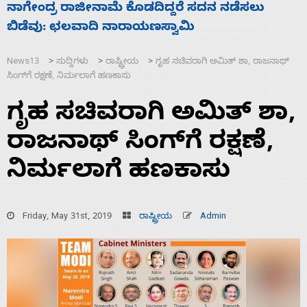
ಸಚಿವ ಸಂಪುಟ ವಿಸ್ತರಣೆ ಮಾಡಿದ್ದು ಹಣಬಲ ಮತ್ತು
‘
ಹೈಕಮಾಂಡ್ ರಾಜಕಾರಣಕ್ಕೆ: ವಿಜಯೇಂದ್ರ
ಮ
News13
ಸುದ್ದಿಗಳು
ರಾಷ್ಟ್ರೀಯ
ಗೃಹ ಸಚಿವರಾಗಿ ಅಮಿತ್ ಶಾ, ರಾಜನಾಥ್
>
>
>
ಸಿಂಗ್­ಗೆ ರಕ್ಷಣೆ, ನಿರ್ಮಲಾಗೆ ಹಣಕಾಸು
ಗೃಹ ಸಚಿವರಾಗಿ ಅಮಿತ್ ಶಾ,
ರಾಜನಾಥ್ ಸಿಂಗ್­ಗೆ ರಕ್ಷಣೆ,
ನಿರ್ಮಲಾಗೆ ಹಣಕಾಸು
Friday, May 31st, 2019
ರಾಷ್ಟ್ರೀಯ
Admin