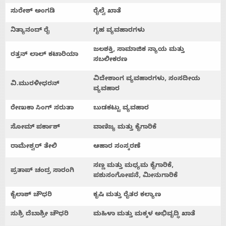
ಸುರೇಶ್
ಅಂಗಡಿ
ರೈಲ್ವೆ
ಖಾತೆ
ನಿತ್ಯಾನಂದ್
ರೈ
ಗೃಹ
ವ್ಯವಹಾರಗಳು
ಜಲಶಕ್ತಿ
,
ಸಾಮಾಜಿಕ
ನ್ಯಾಯ
ಮತ್ತು
ರತ್ತನ್
ಲಾಲ್
ಕಟಾರಿಯಾ
ಸಬಲೀಕರಣ
ವಿದೇಶಾಂಗ
ವ್ಯವಹಾರಗಳು
,
ಸಂಸದೀಯ
ವಿ
.
ಮುರಳೀಧರನ್
ವ್ಯವಹಾರ
ರೇಣುಕಾ
ಸಿಂಗ್
ಸರುತಾ
ಬುಡಕಟ್ಟು
ವ್ಯವಹಾರ
ಸೋಮ್
‌
ಪರ್ಕಾಶ್
ವಾಣಿಜ್ಯ
ಮತ್ತು
ಕೈಗಾರಿಕೆ
ರಾಮೇಶ್ವರ್
ತೇಲಿ
ಆಹಾರ
ಸಂಸ್ಕರಣೆ
ಸಣ್ಣ
ಮತ್ತು
ಮಧ್ಯಮ
ಕೈಗಾರಿಕೆ
,
ಪ್ರತಾಪ್
ಚಂದ್ರ
ಸಾರಂಗಿ
ಪಶುಸಂಗೋಪನೆ
,
ಮೀನುಗಾರಿಕೆ
ಕೈಲಾಶ್
ಚೌಧರಿ
ಕೃಷಿ
ಮತ್ತು
ರೈತರ
ಕಲ್ಯಾಣ
ಸುಶ್ರಿ
ದೆಬಾಶ್ರೀ
ಚೌಧರಿ
ಮಹಿಳಾ
ಮತ್ತು
ಮಕ್ಕಳ
ಅಭಿವೃದ್ಧಿ
ಖಾತೆ