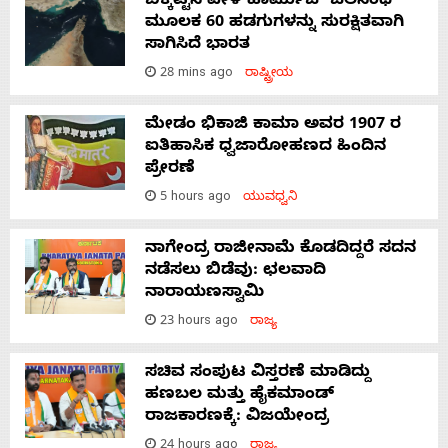
ಬಿಕ್ಕಟ್ಟಿನ ವೇಳೆ ಹಾರ್ಮುಜ್ ಜಲಸಂಧಿ
ಮೂಲಕ 60 ಹಡಗುಗಳನ್ನು ಸುರಕ್ಷಿತವಾಗಿ
ಸಾಗಿಸಿದೆ ಭಾರತ
28 mins ago
ರಾಷ್ಟ್ರೀಯ
ಮೇಡಂ ಭಿಕಾಜಿ ಕಾಮಾ ಅವರ 1907 ರ
ಐತಿಹಾಸಿಕ ಧ್ವಜಾರೋಹಣದ ಹಿಂದಿನ
ಪ್ರೇರಣೆ
5 hours ago
ಯುವಧ್ವನಿ
ನಾಗೇಂದ್ರ ರಾಜೀನಾಮೆ ಕೊಡದಿದ್ದರೆ ಸದನ
ನಡೆಸಲು ಬಿಡೆವು: ಛಲವಾದಿ
ನಾರಾಯಣಸ್ವಾಮಿ
23 hours ago
ರಾಜ್ಯ
ಸಚಿವ ಸಂಪುಟ ವಿಸ್ತರಣೆ ಮಾಡಿದ್ದು
ಹಣಬಲ ಮತ್ತು ಹೈಕಮಾಂಡ್
ರಾಜಕಾರಣಕ್ಕೆ: ವಿಜಯೇಂದ್ರ
24 hours ago
ರಾಜ್ಯ