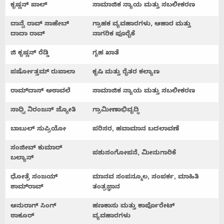
ಕೃಷ್ಣನ್
ಪಾಲ್
ಸಾಮಾಜಿಕ
ನ್ಯಾಯ
ಮತ್ತು
ಸಬಲೀಕರಣ
ದಾನ್ವೆ
ರಾವ್
ಸಾಹೇಬ್
ಗ್ರಾಹಕ
ವ್ಯವಹಾರಗಳು
,
ಆಹಾರ
ಮತ್ತು
ದಾದಾ
ರಾವ್
ನಾಗರಿಕ
ಪೂರೈಕೆ
ಜಿ
ಕೃಷ್ಣನ್
ರೆಡ್ಡಿ
ಗೃಹ
ಖಾತೆ
ಪರ್ಷೋತ್ತಮ್
ರುಪಾಲಾ
ಕೃಷಿ
ಮತ್ತು
ರೈತರ
ಕಲ್ಯಾಣ
ರಾಮ್
ದಾಸ್
ಅಠಾವಲೆ
ಸಾಮಾಜಿಕ
ನ್ಯಾಯ
ಮತ್ತು
ಸಬಲೀಕರಣ
ಸಾಧ್ವಿ
ನಿರಂಜನ್
ಜ್ಯೋತಿ
ಗ್ರಾಮೀಣಾಭಿವೃದ್ಧಿ
ಬಾಬುಲ್
ಸುಪ್ರಿಯೋ
ಪರಿಸರ
,
ಹವಾಮಾನ
ಬದಲಾವಣೆ
ಸಂಜೀವ್
ಕುಮಾರ್
ಪಶುಸಂಗೋಪನೆ
,
ಮೀನುಗಾರಿಕೆ
ಬಲ್ಯಾನ್
ಧೋತ್ರೆ
ಸಂಜಯ್
ಮಾನವ
ಸಂಪನ್ಮೂಲ
,
ಸಂಪರ್ಕ
,
ಮಾಹಿತಿ
ಶಾಮ್
ರಾವ್
ತಂತ್ರಜ್ಞಾನ
ಅನುರಾಗ್
ಸಿಂಗ್
ಹಣಕಾಸು
ಮತ್ತು
ಕಾರ್ಪೊರೇಟ್
ಠಾಕೂರ್
ವ್ಯವಹಾರಗಳು