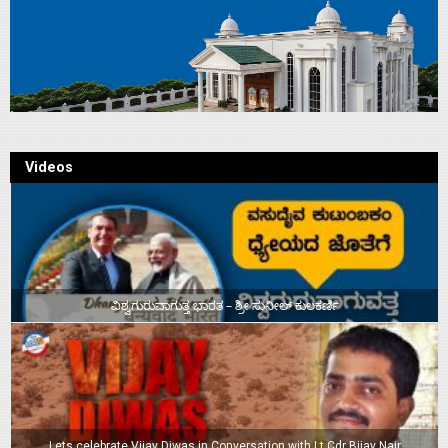
Videos
ವಿಶ್ವಗುರುವಾಗುತ್ತ ಭಾರತ – ಶ್ರೀ ಸುನೀಲ್‌ ಕುಲಕರ್ಣಿ
Lets celebrate Vijay Diwas in Conversation with Lt Cdr Bijay Nair