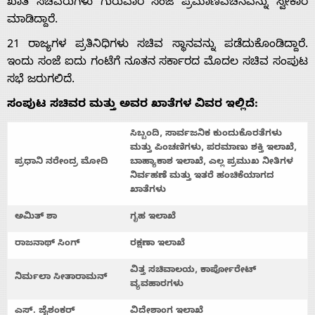
ಖಾತೆ ಸಚಿವರುಗಳು ಗುರುವಾರ ಸಂಜೆ ಪ್ರಮಾಣವಚನವನ್ನು ಸ್ವೀಕಾರ
ಮಾಡಿದ್ದಾರೆ.
21 ರಾಜ್ಯಗಳ ಪ್ರತಿನಿಧಿಗಳು ಸಚಿವ ಸ್ಥಾನವನ್ನು ಪಡೆದುಕೊಂಡಿದ್ದಾರೆ.
ಇಂದು ಸಂಜೆ ಐದು ಗಂಟೆಗೆ ನೂತನ ಸರ್ಕಾರದ ಮೊದಲ ಸಚಿವ ಸಂಪುಟ
ಸಭೆ ಜರುಗಲಿದೆ.
ಸಂಪುಟ ಸಚಿವರ ಮತ್ತು ಅವರ ಖಾತೆಗಳ ವಿವರ ಇಲ್ಲಿದೆ:
ಸಿಬ್ಬಂದಿ
,
ಸಾರ್ವಜನಿಕ
ಕುಂದುಕೊರತೆಗಳು
ಮತ್ತು
ಪಿಂಚಣಿಗಳು
,
ಪರಮಾಣು
ಶಕ್ತಿ
ಇಲಾಖೆ
,
ಪ್ರಧಾನಿ
ನರೇಂದ್ರ
ಮೋದಿ
ಬಾಹ್ಯಾಕಾಶ
ಇಲಾಖೆ
,
ಎಲ್ಲ
ಪ್ರಮುಖ
ನೀತಿಗಳ
ನಿರ್ವಹಣೆ
ಮತ್ತು
ಇತರೆ
ಹಂಚಿಕೆಯಾಗದ
ಖಾತೆಗಳು
ಅಮಿತ್
ಶಾ
ಗೃಹ
ಇಲಾಖೆ
ರಾಜನಾಥ್
ಸಿಂಗ್
ರಕ್ಷಣಾ
ಇಲಾಖೆ
ವಿತ್ತ ಸಚಿವಾಲಯ, ಕಾರ್ಪೋರೇಟ್
ನಿರ್ಮಲಾ ಸೀತಾರಾಮನ್
ವ್ಯವಹಾರಗಳು
ಎಸ್. ಜೈಶಂಕರ್
ವಿದೇಶಾಂಗ
ಇಲಾಖೆ