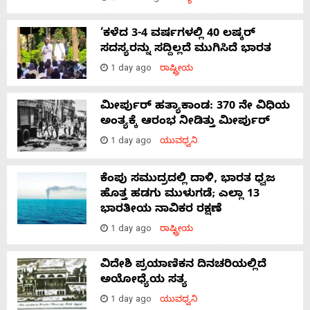
‘ಕಳೆದ 3-4 ವರ್ಷಗಳಲ್ಲಿ 40 ಲಷ್ಕರ್
ಸದಸ್ಯರನ್ನು ಸದ್ದಿಲ್ಲದೆ ಮುಗಿಸಿದೆ ಭಾರತ
1 day ago
ರಾಷ್ಟ್ರೀಯ
ಮೀರ್ಪುರ್ ಹತ್ಯಾಕಾಂಡ: 370 ನೇ ವಿಧಿಯ
ಅಂತ್ಯಕ್ಕೆ ಆರಂಭ ನೀಡಿತ್ತು ಮೀರ್ಪುರ್
1 day ago
ಯುವಧ್ವನಿ
ಕೆಂಪು ಸಮುದ್ರದಲ್ಲಿ ದಾಳಿ, ಭಾರತ ಧ್ವಜ
ಹೊತ್ತ ಹಡಗು ಮುಳುಗಡೆ; ಎಲ್ಲಾ 13
ಭಾರತೀಯ ನಾವಿಕರ ರಕ್ಷಣೆ
1 day ago
ರಾಷ್ಟ್ರೀಯ
ವಿದೇಶಿ ಪ್ರಯಾಣಿಕನ ದಿನಚರಿಯಲ್ಲಿದೆ
ಅಯೋಧ್ಯೆಯ ಸತ್ಯ
1 day ago
ಯುವಧ್ವನಿ