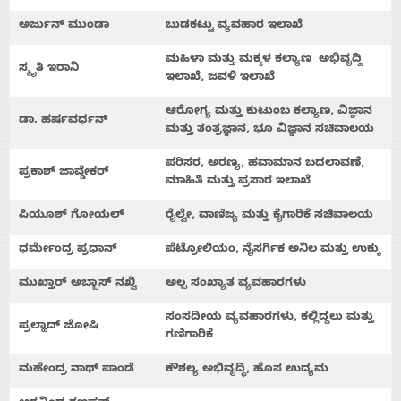
Us
ಅರ್ಜುನ್
ಮುಂಡಾ
ಬುಡಕಟ್ಟು
ವ್ಯವಹಾರ
ಇಲಾಖೆ
ಮಹಿಳಾ
ಮತ್ತು
ಮಕ್ಕಳ
ಕಲ್ಯಾಣ
ಅಭಿವೃದ್ದಿ
ಸ್ಮೃತಿ
ಇರಾನಿ
Advertise
ಇಲಾಖೆ
,
ಜವಳಿ
ಇಲಾಖೆ
ಆರೋಗ್ಯ
ಮತ್ತು
ಕುಟುಂಬ
ಕಲ್ಯಾಣ
,
ವಿಜ್ಞಾನ
ಡಾ
.
ಹರ್ಷವರ್ಧನ್
With
ಮತ್ತು
ತಂತ್ರಜ್ಞಾನ
,
ಭೂ
ವಿಜ್ಞಾನ
ಸಚಿವಾಲಯ
ಪರಿಸರ
,
ಅರಣ್ಯ
,
ಹವಾಮಾನ
ಬದಲಾವಣೆ
,
ಪ್ರಕಾಶ್
ಜಾವ್ಡೇಕರ್
s
ಮಾಹಿತಿ
ಮತ್ತು
ಪ್ರಸಾರ
ಇಲಾಖೆ
ಪಿಯೂಶ್
ಗೋಯಲ್
ರೈಲ್ವೇ
,
ವಾಣಿಜ್ಯ
ಮತ್ತು
ಕೈಗಾರಿಕೆ
ಸಚಿವಾಲಯ
Contact
ಧರ್ಮೇಂದ್ರ
ಪ್ರಧಾನ್
ಪೆಟ್ರೋಲಿಯಂ
,
ನೈಸರ್ಗಿಕ
ಅನಿಲ
ಮತ್ತು
ಉಕ್ಕು
ಮುಖ್ತಾರ್
ಅಬ್ಬಾಸ್
ನಖ್ವಿ
ಅಲ್ಪ
ಸಂಖ್ಯಾತ
ವ್ಯವಹಾರಗಳು
Us
ಸಂಸದೀಯ
ವ್ಯವಹಾರಗಳು
,
ಕಲ್ಲಿದ್ದಲು
ಮತ್ತು
ಪ್ರಲ್ಹಾದ್
ಜೋಷಿ
ಗಣಿಗಾರಿಕೆ
ಮಹೇಂದ್ರ
ನಾಥ್
ಪಾಂಡೆ
ಕೌಶಲ್ಯ
ಅಭಿವೃದ್ಧಿ
,
ಹೊಸ
ಉದ್ಯಮ