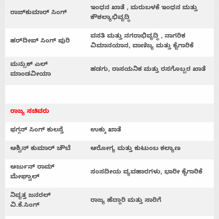
ಇಂಧನ
ಖಾತೆ
,
ಮರುಬಳಕೆ
ಇಂಧನ
ಮತ್ತು
ರಾಜ್
ಕುಮಾರ್
ಸಿಂಗ್
ಕೌಶಲ್ಯಾಭಿವೃದ್ಧಿ
ವಸತಿ
ಮತ್ತು
ನಗರಾಭಿವೃದ್ಧಿ
,
ನಾಗರಿಕ
ಹರ್
ದೀಪ್
ಸಿಂಗ್
ಪುರಿ
ವಿಮಾನಯಾನ
,
ವಾಣಿಜ್ಯ
ಮತ್ತು
ಕೈಗಾರಿಕೆ
ಮನ್ಸುಕ್
ಎಲ್
ಹಡಗು
,
ರಾಸಯನಿಕ
ಮತ್ತು
ರಸಗೊಬ್ಬರ
ಖಾತೆ
ಮಾಂಡವೀಯಾ
ರಾಜ್ಯ
ಸಚಿವರು
ಫಗ್ಗನ್
ಸಿಂಗ್
ಕುಲಸ್ತೆ
ಉಕ್ಕು
ಖಾತೆ
ಅಶ್ವಿನ್
ಕುಮಾರ್
ಚೌಬೆ
ಆರೋಗ್ಯ
ಮತ್ತು
ಕುಟುಂಬ
ಕಲ್ಯಾಣ
ಅರ್ಜುನ್
ರಾಮ್
ಸಂಸದೀಯ
ವ್ಯವಹಾರಗಳು
,
ಭಾರೀ
ಕೈಗಾರಿಕೆ
ಮೇಘ್ವಾಲ್
ನಿವೃತ್ತ
ಜನರಲ್
ರಾಜ್ಯ
ಹೆದ್ದಾರಿ
ಮತ್ತು
ಸಾರಿಗೆ
ವಿ
.
ಕೆ
.
ಸಿಂಗ್