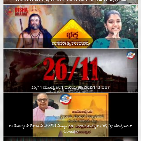
ದಾಸವರೇಣ್ಯ ಕನಕದಾಸರು
26/11 ಮುಂಬೈ ಉಗ್ರ ದಾಳಿಯ ಕಹಿ ನೆನಪಿಗೆ 12 ವರ್ಷ
ಅಯೋಧ್ಯೆಯ ಶ್ರೀರಾಮ ಮಂದಿರ ವಿನ್ಯಾಸಕಾರ, ದೇಶದ ಹೆಮ್ಮೆಯ ಶಿಲ್ಪಿ ಶ್ರೀ ಚಂದ್ರಕಾಂತ್‌
ಸೋಂಪುರ