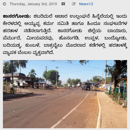
Thursday, January 3rd, 2019
News13
ಕಾಸರಗೋಡು:
ಶಬರಿಮಲೆ ಆಚಾರ ಉಲ್ಲಂಘನೆ ಹಿನ್ನೆಲೆಯಲ್ಲಿ ಇಂದು
ಕೇರಳದಲ್ಲಿ ಅಯ್ಯಪ್ಪ ಕರ್ಮ ಸಮಿತಿ ಹಾಗೂ ಹಿಂದೂ ಸಂಘಟನೆಗಳ
ಹರತಾಳ ನಡೆಸಲಾಗುತ್ತಿದೆ. ಕಾಸರಗೋಡು ಜಿಲ್ಲೆಯ ಬಾಯಾರು,
ಪೆರ್ಮುದೆ, ಮೀಯಪದವು, ಹೊಸಂಗಡಿ, ಉಪ್ಪಳ, ಬಂದ್ಯೋಡು,
ಬದಿಯಡ್ಕ, ಕುಂಬಳೆ, ಬಾಕ್ರಬೈಲು ಮೊದಲಾದ ಕಡೆಗಳಲ್ಲಿ ಹರತಾಳಕ್ಕೆ
ವ್ಯಾಪಕ ಬೆಂಬಲ ವ್ಯಕ್ತವಾಗಿದೆ.