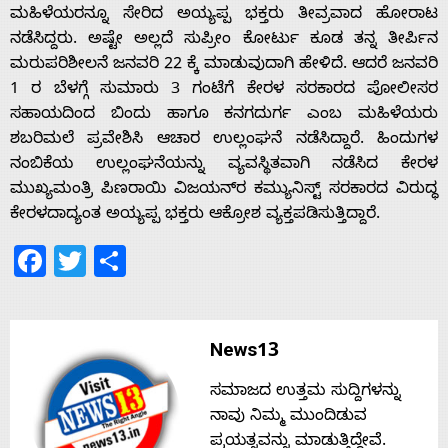
ಮಹಿಳೆಯರನ್ನೂ ಸೇರಿದ ಅಯ್ಯಪ್ಪ ಭಕ್ತರು ತೀವ್ರವಾದ ಹೋರಾಟ
ನಡೆಸಿದ್ದರು. ಅಷ್ಟೇ ಅಲ್ಲದೆ ಸುಪ್ರೀಂ ಕೋರ್ಟು ಕೂಡ ತನ್ನ ತೀರ್ಪಿನ
ಮರುಪರಿಶೀಲನೆ ಜನವರಿ 22 ಕ್ಕೆ ಮಾಡುವುದಾಗಿ ಹೇಳಿದೆ. ಆದರೆ ಜನವರಿ
1 ರ ಬೆಳಗ್ಗೆ ಸುಮಾರು 3 ಗಂಟೆಗೆ ಕೇರಳ ಸರಕಾರದ ಪೋಲೀಸರ
ಸಹಾಯದಿಂದ ಬಿಂದು ಹಾಗೂ ಕನಗದುರ್ಗ ಎಂಬ ಮಹಿಳೆಯರು
ಶಬರಿಮಲೆ ಪ್ರವೇಶಿಸಿ ಆಚಾರ ಉಲ್ಲಂಘನೆ ನಡೆಸಿದ್ದಾರೆ. ಹಿಂದುಗಳ
ನಂಬಿಕೆಯ ಉಲ್ಲಂಘನೆಯನ್ನು ವ್ಯವಸ್ಥಿತವಾಗಿ ನಡೆಸಿದ ಕೇರಳ‌
ಮುಖ್ಯಮಂತ್ರಿ ಪಿಣರಾಯಿ ವಿಜಯನ್­ರ ಕಮ್ಯುನಿಸ್ಟ್ ಸರಕಾರದ ವಿರುದ್ಧ
ಕೇರಳದಾದ್ಯಂತ ಅಯ್ಯಪ್ಪ ಭಕ್ತರು ಆಕ್ರೋಶ ವ್ಯಕ್ತಪಡಿಸುತ್ತಿದ್ದಾರೆ.
Facebook
Twitter
Share
News13
ಸಮಾಜದ ಉತ್ತಮ ಸುದ್ದಿಗಳನ್ನು
ನಾವು ನಿಮ್ಮ ಮುಂದಿಡುವ
ಪ್ರಯತ್ನವನ್ನು ಮಾಡುತ್ತಿದ್ದೇವೆ.