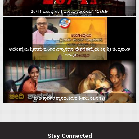
26/11 ಮುಂಬೈ ಉಗ್ರ ದಾಳಿಯ ಕಹಿ ನೆನಪಿಗೆ 12 ವರ್ಷ
ಅಯೋಧ್ಯೆಯ ಶ್ರೀರಾಮ ಮಂದಿರ ವಿನ್ಯಾಸಕಾರ, ದೇಶದ ಹೆಮ್ಮೆಯ ಶಿಲ್ಪಿ ಶ್ರೀ ಚಂದ್ರಕಾಂತ್‌
ಸೋಂಪುರ
ಬೀದಿ ಶ್ವಾನಗಳ ಶ್ವಾಸದಂತಿರುವ ಶ್ರೀಮತಿ ರಜನಿ ಶೆಟ್ಟಿ
Stay Connected