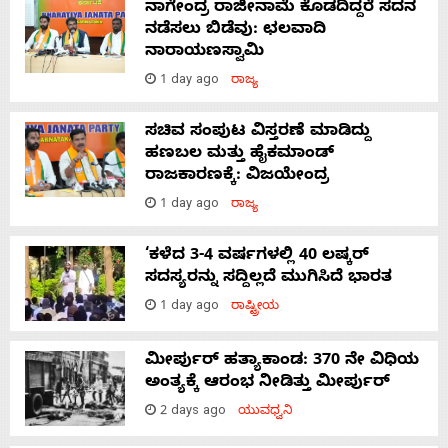
ನಾಗೇಂದ್ರ ರಾಜೀನಾಮೆ ಕೊಡದಿದ್ದರೆ ಸದನ
ನಡೆಸಲು ಬಿಡೆವು: ಛಲವಾದಿ
ನಾರಾಯಣಸ್ವಾಮಿ
1 day ago
ರಾಜ್ಯ
ಸಚಿವ ಸಂಪುಟ ವಿಸ್ತರಣೆ ಮಾಡಿದ್ದು
ಹಣಬಲ ಮತ್ತು ಹೈಕಮಾಂಡ್
ರಾಜಕಾರಣಕ್ಕೆ: ವಿಜಯೇಂದ್ರ
1 day ago
ರಾಜ್ಯ
‘ಕಳೆದ 3-4 ವರ್ಷಗಳಲ್ಲಿ 40 ಲಷ್ಕರ್
ಸದಸ್ಯರನ್ನು ಸದ್ದಿಲ್ಲದೆ ಮುಗಿಸಿದೆ ಭಾರತ
1 day ago
ರಾಷ್ಟ್ರೀಯ
ಮೀರ್ಪುರ್ ಹತ್ಯಾಕಾಂಡ: 370 ನೇ ವಿಧಿಯ
ಅಂತ್ಯಕ್ಕೆ ಆರಂಭ ನೀಡಿತ್ತು ಮೀರ್ಪುರ್
2 days ago
ಯುವಧ್ವನಿ