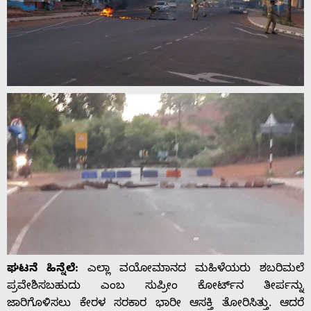
Advertise
With
s
Contact
Us
ಘಟನೆ ಹಿನ್ನೆಲೆ:
ಎಲ್ಲಾ ವಯೋಮಾನದ ಮಹಿಳೆಯರು ಶಬರಿಮಲೆ
ಪ್ರವೇಶಿಸಬಹುದು ಎಂಬ ಸುಪ್ರೀಂ ಕೋರ್ಟ್­ನ ತೀರ್ಪನ್ನು
ಜಾರಿಗೊಳಿಸಲು ಕೇರಳ ಸರಕಾರ ಭಾರೀ ಆಸಕ್ತಿ ತೋರಿಸಿತ್ತು. ಆದರೆ