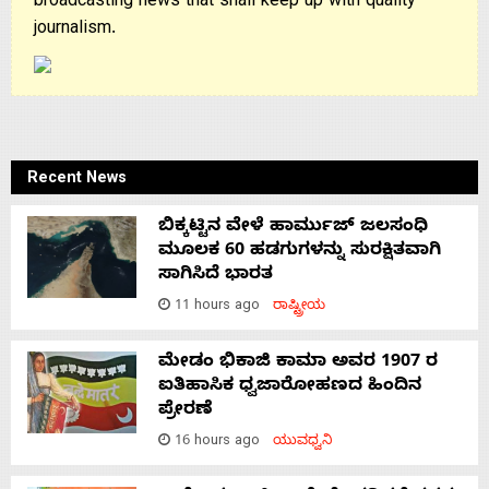
broadcasting news that shall keep up with quality
journalism.
Recent News
ಬಿಕ್ಕಟ್ಟಿನ ವೇಳೆ ಹಾರ್ಮುಜ್ ಜಲಸಂಧಿ
ಮೂಲಕ 60 ಹಡಗುಗಳನ್ನು ಸುರಕ್ಷಿತವಾಗಿ
ಸಾಗಿಸಿದೆ ಭಾರತ
11 hours ago
ರಾಷ್ಟ್ರೀಯ
ಮೇಡಂ ಭಿಕಾಜಿ ಕಾಮಾ ಅವರ 1907 ರ
ಐತಿಹಾಸಿಕ ಧ್ವಜಾರೋಹಣದ ಹಿಂದಿನ
ಪ್ರೇರಣೆ
16 hours ago
ಯುವಧ್ವನಿ