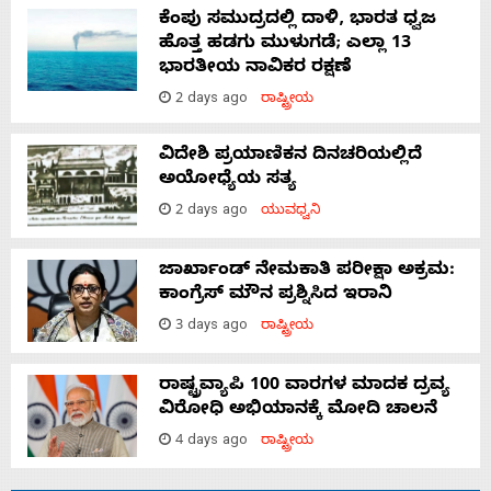
ಕೆಂಪು ಸಮುದ್ರದಲ್ಲಿ ದಾಳಿ, ಭಾರತ ಧ್ವಜ
ಹೊತ್ತ ಹಡಗು ಮುಳುಗಡೆ; ಎಲ್ಲಾ 13
ಭಾರತೀಯ ನಾವಿಕರ ರಕ್ಷಣೆ
2 days ago
ರಾಷ್ಟ್ರೀಯ
ವಿದೇಶಿ ಪ್ರಯಾಣಿಕನ ದಿನಚರಿಯಲ್ಲಿದೆ
ಅಯೋಧ್ಯೆಯ ಸತ್ಯ
2 days ago
ಯುವಧ್ವನಿ
ಜಾರ್ಖಾಂಡ್‌ ನೇಮಕಾತಿ ಪರೀಕ್ಷಾ ಅಕ್ರಮ:
ಕಾಂಗ್ರೆಸ್‌ ಮೌನ ಪ್ರಶ್ನಿಸಿದ ಇರಾನಿ
3 days ago
ರಾಷ್ಟ್ರೀಯ
ರಾಷ್ಟ್ರವ್ಯಾಪಿ 100 ವಾರಗಳ ಮಾದಕ ದ್ರವ್ಯ
ವಿರೋಧಿ ಅಭಿಯಾನಕ್ಕೆ ಮೋದಿ ಚಾಲನೆ
4 days ago
ರಾಷ್ಟ್ರೀಯ