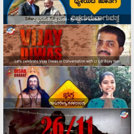
ವಿಶ್ವಗುರುವಾಗುತ್ತ ಭಾರತ – ಶ್ರೀ ಸುನೀಲ್‌ ಕುಲಕರ್ಣಿ
Lets celebrate Vijay Diwas in Conversation with Lt Cdr Bijay Nair
ದಾಸವರೇಣ್ಯ ಕನಕದಾಸರು