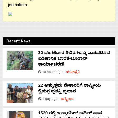
journalism.
Recent News
30 ದಂಗೆಕೋರ ಶಿಬಿರಗಳನ್ನು ನಾಶಪಡಿಸಿದ
ಐತಿಹಾಸಿಕ ಭಾರತ-ಭೂತಾನ್
ಕಾರ್ಯಾಚರಣೆ
10 hours ago
ಯುವಧ್ವನಿ
22 ಅತ್ಯುತ್ತಮ ನೇಕಾರರಿಗೆ ರಾಷ್ಟ್ರೀಯ
ಕೈಮಗ್ಗ ಪ್ರಶಸ್ತಿ ಪ್ರದಾನ
1 day ago
ರಾಷ್ಟ್ರೀಯ
1520 ರಲ್ಲಿ ಇಸ್ಮಾಯಿಲ್ ಆದಿಲ್ ಷಾನ