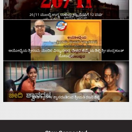
26/11 ಮುಂಬೈ ಉಗ್ರ ದಾಳಿಯ ಕಹಿ ನೆನಪಿಗೆ 12 ವರ್ಷ
ಅಯೋಧ್ಯೆಯ ಶ್ರೀರಾಮ ಮಂದಿರ ವಿನ್ಯಾಸಕಾರ, ದೇಶದ ಹೆಮ್ಮೆಯ ಶಿಲ್ಪಿ ಶ್ರೀ ಚಂದ್ರಕಾಂತ್‌
ಸೋಂಪುರ
ಬೀದಿ ಶ್ವಾನಗಳ ಶ್ವಾಸದಂತಿರುವ ಶ್ರೀಮತಿ ರಜನಿ ಶೆಟ್ಟಿ