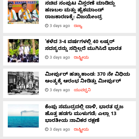
ಸಚಿವ ಸಂಪುಟ ವಿಸ್ತರಣೆ ಮಾಡಿದ್ದು
ಹಣಬಲ ಮತ್ತು ಹೈಕಮಾಂಡ್
ರಾಜಕಾರಣಕ್ಕೆ: ವಿಜಯೇಂದ್ರ
3 days ago
ರಾಜ್ಯ
‘ಕಳೆದ 3-4 ವರ್ಷಗಳಲ್ಲಿ 40 ಲಷ್ಕರ್
ಸದಸ್ಯರನ್ನು ಸದ್ದಿಲ್ಲದೆ ಮುಗಿಸಿದೆ ಭಾರತ
3 days ago
ರಾಷ್ಟ್ರೀಯ
ಮೀರ್ಪುರ್ ಹತ್ಯಾಕಾಂಡ: 370 ನೇ ವಿಧಿಯ
ಅಂತ್ಯಕ್ಕೆ ಆರಂಭ ನೀಡಿತ್ತು ಮೀರ್ಪುರ್
3 days ago
ಯುವಧ್ವನಿ
ಕೆಂಪು ಸಮುದ್ರದಲ್ಲಿ ದಾಳಿ, ಭಾರತ ಧ್ವಜ
ಹೊತ್ತ ಹಡಗು ಮುಳುಗಡೆ; ಎಲ್ಲಾ 13
ಭಾರತೀಯ ನಾವಿಕರ ರಕ್ಷಣೆ
3 days ago
ರಾಷ್ಟ್ರೀಯ