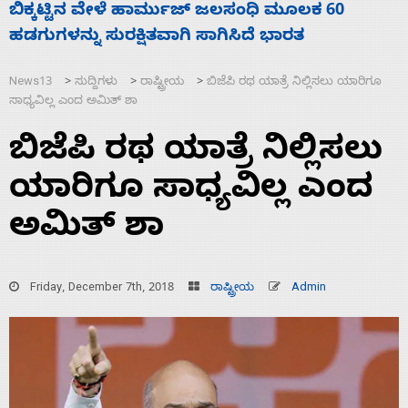
ನಾಗೇಂದ್ರ ರಾಜೀನಾಮೆ ಕೊಡದಿದ್ದರೆ ಸದನ ನಡೆಸಲು
ಸ
ಬಿಡೆವು: ಛಲವಾದಿ ನಾರಾಯಣಸ್ವಾಮಿ
ಹ
News13
ಸುದ್ದಿಗಳು
ರಾಷ್ಟ್ರೀಯ
ಬಿಜೆಪಿ ರಥ ಯಾತ್ರೆ ನಿಲ್ಲಿಸಲು ಯಾರಿಗೂ
>
>
>
ಸಾಧ್ಯವಿಲ್ಲ ಎಂದ ಅಮಿತ್ ಶಾ
ಬಿಜೆಪಿ ರಥ ಯಾತ್ರೆ ನಿಲ್ಲಿಸಲು
ಯಾರಿಗೂ ಸಾಧ್ಯವಿಲ್ಲ ಎಂದ
ಅಮಿತ್ ಶಾ
Friday, December 7th, 2018
ರಾಷ್ಟ್ರೀಯ
Admin