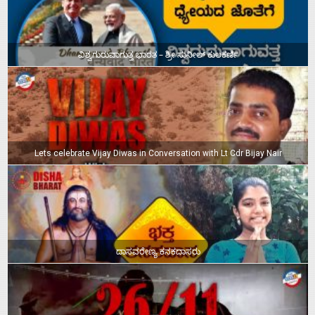
ವಿಶ್ವಗುರುವಾಗುತ್ತ ಭಾರತ – ಶ್ರೀ ಸುನೀಲ್‌ ಕುಲಕರ್ಣಿ
Lets celebrate Vijay Diwas in Conversation with Lt Cdr Bijay Nair
ದಾಸವರೇಣ್ಯ ಕನಕದಾಸರು