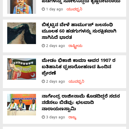
ಪಡೆಗಳನ್ನು ಸೋಲಿಸಿದ್ದರು ಕೃಷ್ಣದೇವರಾಯ
1 day ago
ಯುವಧ್ವನಿ
ಬಿಕ್ಕಟ್ಟಿನ ವೇಳೆ ಹಾರ್ಮುಜ್ ಜಲಸಂಧಿ
ಮೂಲಕ 60 ಹಡಗುಗಳನ್ನು ಸುರಕ್ಷಿತವಾಗಿ
ಸಾಗಿಸಿದೆ ಭಾರತ
2 days ago
ರಾಷ್ಟ್ರೀಯ
ಮೇಡಂ ಭಿಕಾಜಿ ಕಾಮಾ ಅವರ 1907 ರ
ಐತಿಹಾಸಿಕ ಧ್ವಜಾರೋಹಣದ ಹಿಂದಿನ
ಪ್ರೇರಣೆ
2 days ago
ಯುವಧ್ವನಿ
ನಾಗೇಂದ್ರ ರಾಜೀನಾಮೆ ಕೊಡದಿದ್ದರೆ ಸದನ
ನಡೆಸಲು ಬಿಡೆವು: ಛಲವಾದಿ
ನಾರಾಯಣಸ್ವಾಮಿ
3 days ago
ರಾಜ್ಯ