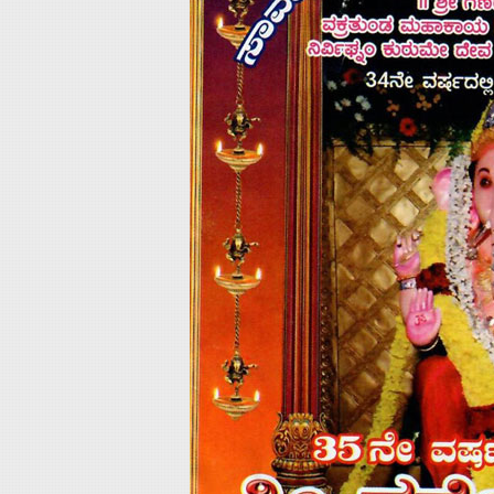
Home
About
Us