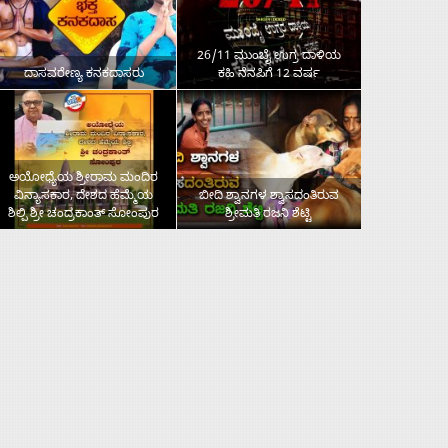
26/11 ಮುಂಬೈ ಉಗ್ರ ದಾಳಿಯ
ದಾಸವರೇಣ್ಯ ಕನಕದಾಸರು
ಕಹಿ ನೆನಪಿಗೆ 12 ವರ್ಷ
ಅಯೋಧ್ಯೆಯ ಶ್ರೀರಾಮ ಮಂದಿರ
ವಿನ್ಯಾಸಕಾರ, ದೇಶದ ಹೆಮ್ಮೆಯ
ಬೀದಿ ಶ್ವಾನಗಳ ಶ್ವಾಸದಂತಿರುವ
ಶಿಲ್ಪಿ ಶ್ರೀ ಚಂದ್ರಕಾಂತ್‌ ಸೋಂಪುರ
ಶ್ರೀಮತಿ ರಜನಿ ಶೆಟ್ಟಿ