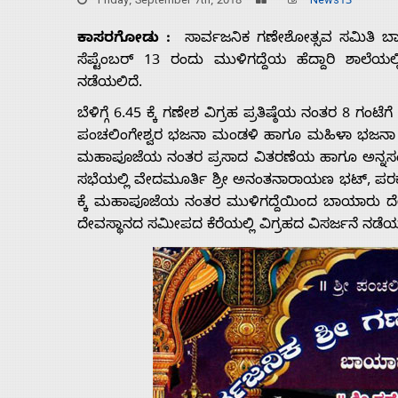
Friday, September 7th, 2018
News13
ಕಾಸರಗೋಡು :
ಸಾರ್ವಜನಿಕ ಗಣೇಶೋತ್ಸವ ಸಮಿತಿ ಬಾ
ಸೆಪ್ಟೆಂಬರ್ 13 ರಂದು ಮುಳಿಗದ್ದೆಯ ಹೆದ್ದಾರಿ ಶಾಲೆಯಲ
ನಡೆಯಲಿದೆ.
ಬೆಳಿಗ್ಗೆ 6.45 ಕ್ಕೆ ಗಣೇಶ ವಿಗ್ರಹ ಪ್ರತಿಷ್ಠೆಯ ನಂತರ 8 ಗಂ
ಪಂಚಲಿಂಗೇಶ್ವರ ಭಜನಾ ಮಂಡಳಿ ಹಾಗೂ ಮಹಿಳಾ ಭಜನಾ ಮಂಡ
ಮಹಾಪೂಜೆಯ ನಂತರ ಪ್ರಸಾದ ವಿತರಣೆಯ ಹಾಗೂ ಅನ್ನಸಂತ
ಸಭೆಯಲ್ಲಿ ವೇದಮೂರ್ತಿ ಶ್ರೀ ಅನಂತನಾರಾಯಣ ಭಟ್, ಪರಕ್ಕ
ಕ್ಕೆ ಮಹಾಪೂಜೆಯ ನಂತರ ಮುಳಿಗದ್ದೆಯಿಂದ ಬಾಯಾರು ದೇವಸ
ದೇವಸ್ಥಾನದ ಸಮೀಪದ ಕೆರೆಯಲ್ಲಿ ವಿಗ್ರಹದ ವಿಸರ್ಜನೆ ನಡೆಯ