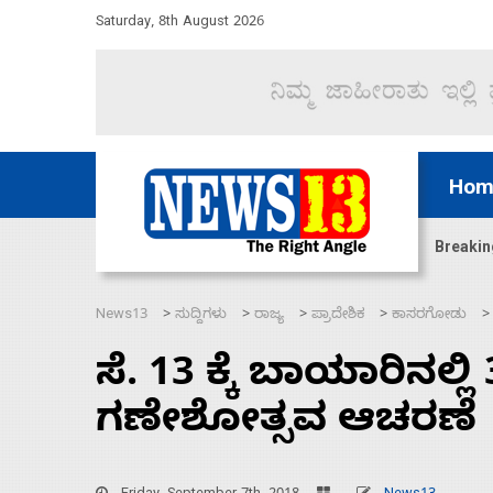
Saturday, 8th August 2026
Hom
ಜಲಸಂಧಿ ಮೂಲಕ 60 ಹಡಗುಗಳನ್ನು ಸುರಕ್ಷಿತವಾಗಿ ಸಾಗಿಸಿದೆ ಭ
Breakin
News13
ಸುದ್ದಿಗಳು
ರಾಜ್ಯ
ಪ್ರಾದೇಶಿಕ
ಕಾಸರಗೋಡು
>
>
>
>
ಸೆ. 13 ಕ್ಕೆ ಬಾಯಾರಿನಲ್
ಗಣೇಶೋತ್ಸವ ಆಚರಣೆ