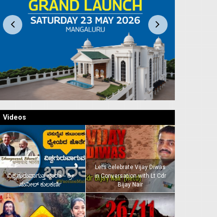
Videos
Lets celebrate Vijay Diwas
ವಿಶ್ವಗುರುವಾಗುತ್ತ ಭಾರತ – ಶ್ರೀ
in Conversation with Lt Cdr
ಸುನೀಲ್‌ ಕುಲಕರ್ಣಿ
Bijay Nair