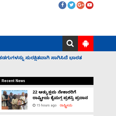
 ಬಿಡೆವು: ಛಲವಾದಿ ನಾರಾಯಣಸ್ವಾಮಿ
ಸಚಿವ ಸಂಪು
Recent News
22 ಅತ್ಯುತ್ತಮ ನೇಕಾರರಿಗೆ
ರಾಷ್ಟ್ರೀಯ ಕೈಮಗ್ಗ ಪ್ರಶಸ್ತಿ ಪ್ರದಾನ
15 hours ago
ರಾಷ್ಟ್ರೀಯ