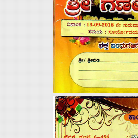
Advertise
With
s
Contact
Us