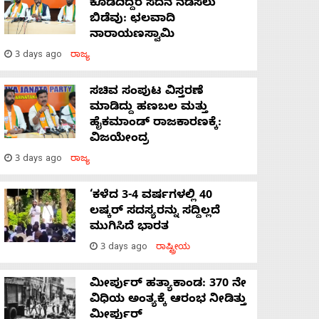
ಕೊಡದಿದ್ದರೆ ಸದನ ನಡೆಸಲು
ಬಿಡೆವು: ಛಲವಾದಿ
ನಾರಾಯಣಸ್ವಾಮಿ
3 days ago
ರಾಜ್ಯ
ಸಚಿವ ಸಂಪುಟ ವಿಸ್ತರಣೆ
ಮಾಡಿದ್ದು ಹಣಬಲ ಮತ್ತು
ಹೈಕಮಾಂಡ್ ರಾಜಕಾರಣಕ್ಕೆ:
ವಿಜಯೇಂದ್ರ
3 days ago
ರಾಜ್ಯ
‘ಕಳೆದ 3-4 ವರ್ಷಗಳಲ್ಲಿ 40
ಲಷ್ಕರ್ ಸದಸ್ಯರನ್ನು ಸದ್ದಿಲ್ಲದೆ
ಮುಗಿಸಿದೆ ಭಾರತ
3 days ago
ರಾಷ್ಟ್ರೀಯ
ಮೀರ್ಪುರ್ ಹತ್ಯಾಕಾಂಡ: 370 ನೇ
ವಿಧಿಯ ಅಂತ್ಯಕ್ಕೆ ಆರಂಭ ನೀಡಿತ್ತು
ಮೀರ್ಪುರ್