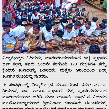
With
s
Contact
Us
ವಿದ್ಯಾಕೇಂದ್ರದ ಹಿರಿಯರು, ಮಾರ್ಗದರ್ಶಕರಾದಂತಹ ಡಾ| ಪ್ರಭಾಕರ
ಭಟ್‌ ಕಲ್ಲಡ್ಕ ಇವರು ಒಂದನೇ ತರಗತಿಯ 173 ಮಕ್ಕಳಿಗೂ ತಮ್ಮ
ಕೈಯಾರೆ ತಿಂಡಿಯನ್ನು ಬಡಿಸಿದರು. ಮಕ್ಕಳು ಆನಂದದಿಂದ ಎಲ್ಲಾ
ತಿಂಡಿಗಳ ರುಚಿಯನ್ನು ಸವಿದರು.
ಈ ಸಂದರ್ಭದಲ್ಲಿ ವಿದ್ಯಾಕೇಂದ್ರದ ಸಂಚಾಲಕರಾದ ವಸಂತ ಮಾಧವ
ಶ್ರೀಮಾನ್, ಡಾ| ಕಮಲಾ ಪ್ರಭಾಕರ ಭಟ್, ಪೂರ್ವಗುರುಕುಲದ
ಮಾರ್ಗದರ್ಶಕರಾದ ಭಗಿನಿ ಗಂಗಾ ಮಾತಾಜಿ, ಪ್ರಾಥಮಿಕ ವಿಭಾಗದ
ಮುಖೋಪಾಧ್ಯಾಯರಾದ ಶ್ರೀರವಿರಾಜ್ ಕಣಂತೂರು ಚಟುಟಿಕೆಯಲ್ಲಿ