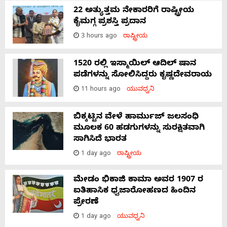
22 ಅತ್ಯುತ್ತಮ ನೇಕಾರರಿಗೆ ರಾಷ್ಟ್ರೀಯ
ಕೈಮಗ್ಗ ಪ್ರಶಸ್ತಿ ಪ್ರದಾನ
3 hours ago
ರಾಷ್ಟ್ರೀಯ
1520 ರಲ್ಲಿ ಇಸ್ಮಾಯಿಲ್ ಆದಿಲ್ ಷಾನ
ಪಡೆಗಳನ್ನು ಸೋಲಿಸಿದ್ದರು ಕೃಷ್ಣದೇವರಾಯ
11 hours ago
ಯುವಧ್ವನಿ
ಬಿಕ್ಕಟ್ಟಿನ ವೇಳೆ ಹಾರ್ಮುಜ್ ಜಲಸಂಧಿ
ಮೂಲಕ 60 ಹಡಗುಗಳನ್ನು ಸುರಕ್ಷಿತವಾಗಿ
ಸಾಗಿಸಿದೆ ಭಾರತ
1 day ago
ರಾಷ್ಟ್ರೀಯ
ಮೇಡಂ ಭಿಕಾಜಿ ಕಾಮಾ ಅವರ 1907 ರ
ಐತಿಹಾಸಿಕ ಧ್ವಜಾರೋಹಣದ ಹಿಂದಿನ
ಪ್ರೇರಣೆ
1 day ago
ಯುವಧ್ವನಿ