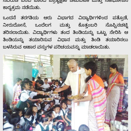
ಸವಿರುಚಿ ಎಂಬ ಪಾಠದ ಪ್ರಾತ್ಯಕ್ಷಿತಾ ಚಟುವಟಿಕೆ ಮತ್ತು ಸಹಭೋಜನ
ಕಾರ್‍ಯಕ್ರಮ ನಡೆಯಿತು.
ಒಂದನೆ ತರಗತಿಯ ಆರು ವಿಭಾಗದ ವಿದ್ಯಾರ್ಥಿಗಳಿಂದ ಪತ್ರೊಡೆ,
ನೀರುದೋಸೆ, ಒಂದೆಲಗ ಮತ್ತು ಕೊತ್ತಂಬರಿ ಸೊಪ್ಪಿನಚಟ್ನಿ
ತರಿಸಲಾಯಿತು. ವಿದ್ಯಾರ್ಥಿಗಳು ತಂದ ತಿಂಡಿಯನ್ನು ಒಟ್ಟು ಸೇರಿಸಿ ಆ
ತಿಂಡಿಯನ್ನು ತಯಾರಿಸುವ ವಿಧಾನ ಮತ್ತು ತಿಂಡಿ ತಯಾರಿಸಲು
ಬಳಸಿರುವ ಆಹಾರ ವಸ್ತುಗಳ ಪರಿಚಯವನ್ನು ಮಾಡಲಾಯಿತು.