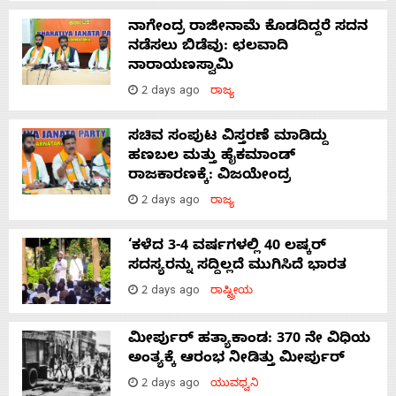
ನಾಗೇಂದ್ರ ರಾಜೀನಾಮೆ ಕೊಡದಿದ್ದರೆ ಸದನ
ನಡೆಸಲು ಬಿಡೆವು: ಛಲವಾದಿ
ನಾರಾಯಣಸ್ವಾಮಿ
2 days ago
ರಾಜ್ಯ
ಸಚಿವ ಸಂಪುಟ ವಿಸ್ತರಣೆ ಮಾಡಿದ್ದು
ಹಣಬಲ ಮತ್ತು ಹೈಕಮಾಂಡ್
ರಾಜಕಾರಣಕ್ಕೆ: ವಿಜಯೇಂದ್ರ
2 days ago
ರಾಜ್ಯ
‘ಕಳೆದ 3-4 ವರ್ಷಗಳಲ್ಲಿ 40 ಲಷ್ಕರ್
ಸದಸ್ಯರನ್ನು ಸದ್ದಿಲ್ಲದೆ ಮುಗಿಸಿದೆ ಭಾರತ
2 days ago
ರಾಷ್ಟ್ರೀಯ
ಮೀರ್ಪುರ್ ಹತ್ಯಾಕಾಂಡ: 370 ನೇ ವಿಧಿಯ
ಅಂತ್ಯಕ್ಕೆ ಆರಂಭ ನೀಡಿತ್ತು ಮೀರ್ಪುರ್
2 days ago
ಯುವಧ್ವನಿ