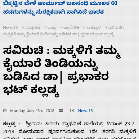
ನಾಗೇಂದ್ರ ರಾಜೀನಾಮೆ ಕೊಡದಿದ್ದರೆ ಸದನ ನಡೆಸಲು
ಸ
ಬಿಡೆವು: ಛಲವಾದಿ ನಾರಾಯಣಸ್ವಾಮಿ
ಹ
News13
ಸುದ್ದಿಗಳು
ರಾಜ್ಯ
ಪ್ರಾದೇಶಿಕ
ಬಂಟ್ವಾಳ
ಸವಿರುಚಿ :
>
>
>
>
>
ಮಕ್ಕಳಿಗೆ ತಮ್ಮ ಕೈಯಾರೆ ತಿಂಡಿಯನ್ನು ಬಡಿಸಿದ ಡಾ| ಪ್ರಭಾಕರ ಭಟ್‌ ಕಲ್ಲಡ್ಕ
ಸವಿರುಚಿ : ಮಕ್ಕಳಿಗೆ ತಮ್ಮ
ಕೈಯಾರೆ ತಿಂಡಿಯನ್ನು
ಬಡಿಸಿದ ಡಾ| ಪ್ರಭಾಕರ
ಭಟ್‌ ಕಲ್ಲಡ್ಕ
Monday, July 23rd, 2018
News13
ಕಲ್ಲಡ್ಕ :
ಶ್ರೀರಾಮ ಹಿರಿಯ ಪ್ರಾಥಮಿಕ ಶಾಲೆಯಲ್ಲಿ ದಿನಾಂಕ 23-7-
2018 ಸೋಮವಾರ ಪೂರ್ವಗುರುಕುಲದ 1ನೇ ತರಗತಿ ಮಕ್ಕಳಿಗೆ