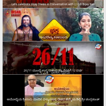
Lets celebrate Vijay Diwas in Conversation with Lt Cdr Bijay Nair
ದಾಸವರೇಣ್ಯ ಕನಕದಾಸರು
26/11 ಮುಂಬೈ ಉಗ್ರ ದಾಳಿಯ ಕಹಿ ನೆನಪಿಗೆ 12 ವರ್ಷ
ಅಯೋಧ್ಯೆಯ ಶ್ರೀರಾಮ ಮಂದಿರ ವಿನ್ಯಾಸಕಾರ, ದೇಶದ ಹೆಮ್ಮೆಯ ಶಿಲ್ಪಿ ಶ್ರೀ ಚಂದ್ರಕಾಂತ್‌
ಸೋಂಪುರ