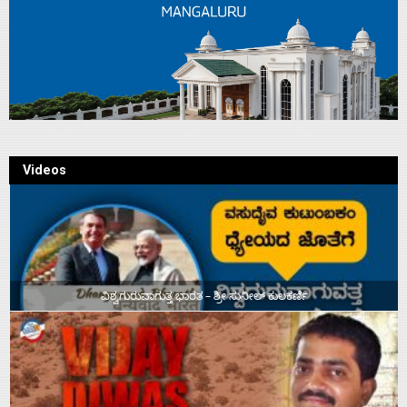
Videos
ವಿಶ್ವಗುರುವಾಗುತ್ತ ಭಾರತ – ಶ್ರೀ ಸುನೀಲ್‌ ಕುಲಕರ್ಣಿ