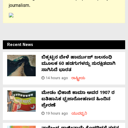
journalism.
Recent News
ಬಿಕ್ಕಟ್ಟಿನ ವೇಳೆ ಹಾರ್ಮುಜ್ ಜಲಸಂಧಿ
ಮೂಲಕ 60 ಹಡಗುಗಳನ್ನು ಸುರಕ್ಷಿತವಾಗಿ
ಸಾಗಿಸಿದೆ ಭಾರತ
14 hours ago
ರಾಷ್ಟ್ರೀಯ
ಮೇಡಂ ಭಿಕಾಜಿ ಕಾಮಾ ಅವರ 1907 ರ
ಐತಿಹಾಸಿಕ ಧ್ವಜಾರೋಹಣದ ಹಿಂದಿನ
ಪ್ರೇರಣೆ
19 hours ago
ಯುವಧ್ವನಿ