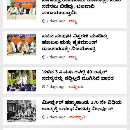
ನಾಗೇಂದ್ರ ರಾಜೀನಾಮೆ ಕೊಡದಿದ್ದರೆ ಸದನ
ನಡೆಸಲು ಬಿಡೆವು: ಛಲವಾದಿ
ನಾರಾಯಣಸ್ವಾಮಿ
2 days ago
ರಾಜ್ಯ
ಸಚಿವ ಸಂಪುಟ ವಿಸ್ತರಣೆ ಮಾಡಿದ್ದು
ಹಣಬಲ ಮತ್ತು ಹೈಕಮಾಂಡ್
ರಾಜಕಾರಣಕ್ಕೆ: ವಿಜಯೇಂದ್ರ
2 days ago
ರಾಜ್ಯ
‘ಕಳೆದ 3-4 ವರ್ಷಗಳಲ್ಲಿ 40 ಲಷ್ಕರ್
ಸದಸ್ಯರನ್ನು ಸದ್ದಿಲ್ಲದೆ ಮುಗಿಸಿದೆ ಭಾರತ
2 days ago
ರಾಷ್ಟ್ರೀಯ
ಮೀರ್ಪುರ್ ಹತ್ಯಾಕಾಂಡ: 370 ನೇ ವಿಧಿಯ
ಅಂತ್ಯಕ್ಕೆ ಆರಂಭ ನೀಡಿತ್ತು ಮೀರ್ಪುರ್
2 days ago
ಯುವಧ್ವನಿ