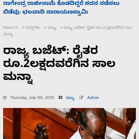
ಸಚಿವ ಸಂಪುಟ ವಿಸ್ತರಣೆ ಮಾಡಿದ್ದು ಹಣಬಲ ಮತ್ತು
‘
ಹೈಕಮಾಂಡ್ ರಾಜಕಾರಣಕ್ಕೆ: ವಿಜಯೇಂದ್ರ
ಮ
News13
ಸುದ್ದಿಗಳು
ರಾಜ್ಯ
ರಾಜ್ಯ ಬಜೆಟ್: ರೈತರ ರೂ.2ಲಕ್ಷದವರೆಗಿನ ಸಾಲ
>
>
>
ಮನ್ನಾ
ರಾಜ್ಯ ಬಜೆಟ್: ರೈತರ
ರೂ.2ಲಕ್ಷದವರೆಗಿನ ಸಾಲ
ಮನ್ನಾ
Thursday, July 5th, 2018
ರಾಜ್ಯ
Admin