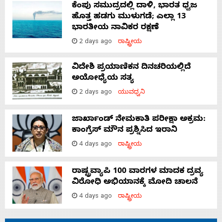
ಕೆಂಪು ಸಮುದ್ರದಲ್ಲಿ ದಾಳಿ, ಭಾರತ ಧ್ವಜ
ಹೊತ್ತ ಹಡಗು ಮುಳುಗಡೆ; ಎಲ್ಲಾ 13
ಭಾರತೀಯ ನಾವಿಕರ ರಕ್ಷಣೆ
2 days ago
ರಾಷ್ಟ್ರೀಯ
ವಿದೇಶಿ ಪ್ರಯಾಣಿಕನ ದಿನಚರಿಯಲ್ಲಿದೆ
ಅಯೋಧ್ಯೆಯ ಸತ್ಯ
2 days ago
ಯುವಧ್ವನಿ
ಜಾರ್ಖಾಂಡ್‌ ನೇಮಕಾತಿ ಪರೀಕ್ಷಾ ಅಕ್ರಮ:
ಕಾಂಗ್ರೆಸ್‌ ಮೌನ ಪ್ರಶ್ನಿಸಿದ ಇರಾನಿ
4 days ago
ರಾಷ್ಟ್ರೀಯ
ರಾಷ್ಟ್ರವ್ಯಾಪಿ 100 ವಾರಗಳ ಮಾದಕ ದ್ರವ್ಯ
ವಿರೋಧಿ ಅಭಿಯಾನಕ್ಕೆ ಮೋದಿ ಚಾಲನೆ
4 days ago
ರಾಷ್ಟ್ರೀಯ