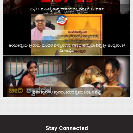
26/11 ಮುಂಬೈ ಉಗ್ರ ದಾಳಿಯ ಕಹಿ ನೆನಪಿಗೆ 12 ವರ್ಷ
ಅಯೋಧ್ಯೆಯ ಶ್ರೀರಾಮ ಮಂದಿರ ವಿನ್ಯಾಸಕಾರ, ದೇಶದ ಹೆಮ್ಮೆಯ ಶಿಲ್ಪಿ ಶ್ರೀ ಚಂದ್ರಕಾಂತ್‌
ಸೋಂಪುರ
ಬೀದಿ ಶ್ವಾನಗಳ ಶ್ವಾಸದಂತಿರುವ ಶ್ರೀಮತಿ ರಜನಿ ಶೆಟ್ಟಿ
Stay Connected