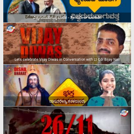
ವಿಶ್ವಗುರುವಾಗುತ್ತ ಭಾರತ – ಶ್ರೀ ಸುನೀಲ್‌ ಕುಲಕರ್ಣಿ
Lets celebrate Vijay Diwas in Conversation with Lt Cdr Bijay Nair
ದಾಸವರೇಣ್ಯ ಕನಕದಾಸರು