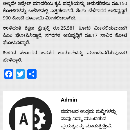
ಅಲ್ಲದೇ ಇಸ್ರೇಲ್ ಮಾದರಿಯ ಕೃಷಿ ಪದ್ಧತಿಯನ್ನು ಅನುಸರಿಸಲು ರೂ.150
ಕೋಟಿಗಳನ್ನು ಬಜೆಟ್‌ನಲ್ಲಿ ಎತ್ತಿಡಲಾಗಿದೆ. ತೆಂಗು ಬೆಳೆಗಾರರ ಅಭಿವೃದ್ಧಿಗೆ
Home
900 ಕೋಟಿ ರೂಪಾಯಿ ಮೀಸಲಿಡಲಾಗಿದೆ.
ಉಳಿದಂತೆ ಶಿಕ್ಷಣ ಕ್ಷೇತ್ರಕ್ಕೆ ರೂ.25,581 ಕೋಟಿ ಮೀಸಲಿಡುವುದಾಗಿ
About
ಸಿಎಂ ಘೋಷಿಸಿದ್ದಾರೆ, ನಗರಗಳ ಅಭಿವೃದ್ಧಿಗೆ ರೂ.17 ಸಾವಿರ ಕೋಟಿ
ಘೋಷಿಸಿದ್ದಾರೆ.
Us
ಹಿಂದಿನ ಸರ್ಕಾರದ ಜನಪರ ಕಾರ್ಯಗಳನ್ನು ಮುಂದುವರೆಸುವುದಾಗಿ
ಹೇಳಿದ್ದಾರೆ.
Facebook
Twitter
Share
Advertise
With
Admin
s
ಸಮಾಜದ ಉತ್ತಮ ಸುದ್ದಿಗಳನ್ನು
ನಾವು ನಿಮ್ಮ ಮುಂದಿಡುವ
ಪ್ರಯತ್ನವನ್ನು ಮಾಡುತ್ತಿದ್ದೇವೆ.