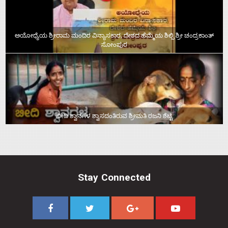
ಅಯೋಧ್ಯೆಯ ಶ್ರೀರಾಮ ಮಂದಿರ ವಿನ್ಯಾಸಕಾರ, ದೇಶದ ಹೆಮ್ಮೆಯ ಶಿಲ್ಪಿ ಶ್ರೀ ಚಂದ್ರಕಾಂತ್‌
ಸೋಂಪುರ
ಬೀದಿ ಶ್ವಾನಗಳ ಶ್ವಾಸದಂತಿರುವ ಶ್ರೀಮತಿ ರಜನಿ ಶೆಟ್ಟಿ
Stay Connected