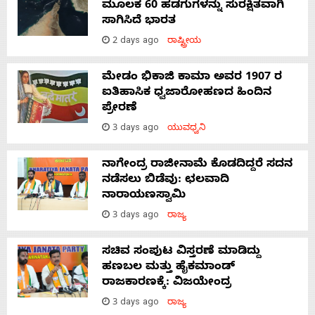
ಮೂಲಕ 60 ಹಡಗುಗಳನ್ನು ಸುರಕ್ಷಿತವಾಗಿ
ಸಾಗಿಸಿದೆ ಭಾರತ
2 days ago
ರಾಷ್ಟ್ರೀಯ
ಮೇಡಂ ಭಿಕಾಜಿ ಕಾಮಾ ಅವರ 1907 ರ
ಐತಿಹಾಸಿಕ ಧ್ವಜಾರೋಹಣದ ಹಿಂದಿನ
ಪ್ರೇರಣೆ
3 days ago
ಯುವಧ್ವನಿ
ನಾಗೇಂದ್ರ ರಾಜೀನಾಮೆ ಕೊಡದಿದ್ದರೆ ಸದನ
ನಡೆಸಲು ಬಿಡೆವು: ಛಲವಾದಿ
ನಾರಾಯಣಸ್ವಾಮಿ
3 days ago
ರಾಜ್ಯ
ಸಚಿವ ಸಂಪುಟ ವಿಸ್ತರಣೆ ಮಾಡಿದ್ದು
ಹಣಬಲ ಮತ್ತು ಹೈಕಮಾಂಡ್
ರಾಜಕಾರಣಕ್ಕೆ: ವಿಜಯೇಂದ್ರ
3 days ago
ರಾಜ್ಯ