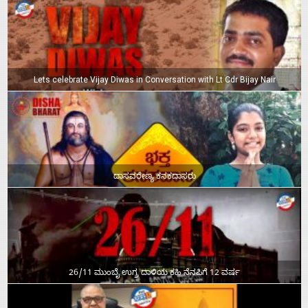
Lets celebrate Vijay Diwas in Conversation with Lt Cdr Bijay Nair
ದಾಸವರೇಣ್ಯ ಕನಕದಾಸರು
26/11 ಮುಂಬೈ ಉಗ್ರ ದಾಳಿಯ ಕಹಿ ನೆನಪಿಗೆ 12 ವರ್ಷ