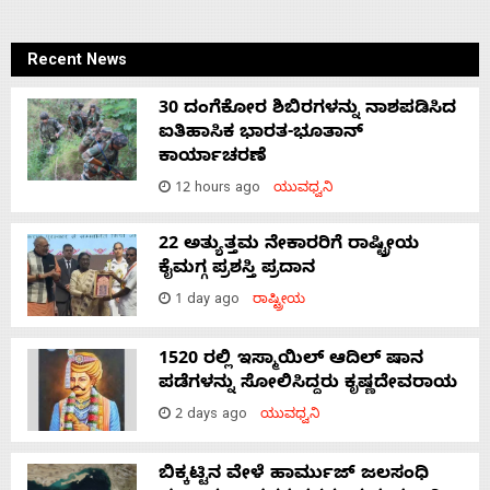
Recent News
30 ದಂಗೆಕೋರ ಶಿಬಿರಗಳನ್ನು ನಾಶಪಡಿಸಿದ
ಐತಿಹಾಸಿಕ ಭಾರತ-ಭೂತಾನ್
ಕಾರ್ಯಾಚರಣೆ
12 hours ago
ಯುವಧ್ವನಿ
22 ಅತ್ಯುತ್ತಮ ನೇಕಾರರಿಗೆ ರಾಷ್ಟ್ರೀಯ
ಕೈಮಗ್ಗ ಪ್ರಶಸ್ತಿ ಪ್ರದಾನ
1 day ago
ರಾಷ್ಟ್ರೀಯ
1520 ರಲ್ಲಿ ಇಸ್ಮಾಯಿಲ್ ಆದಿಲ್ ಷಾನ
ಪಡೆಗಳನ್ನು ಸೋಲಿಸಿದ್ದರು ಕೃಷ್ಣದೇವರಾಯ
2 days ago
ಯುವಧ್ವನಿ
ಬಿಕ್ಕಟ್ಟಿನ ವೇಳೆ ಹಾರ್ಮುಜ್ ಜಲಸಂಧಿ