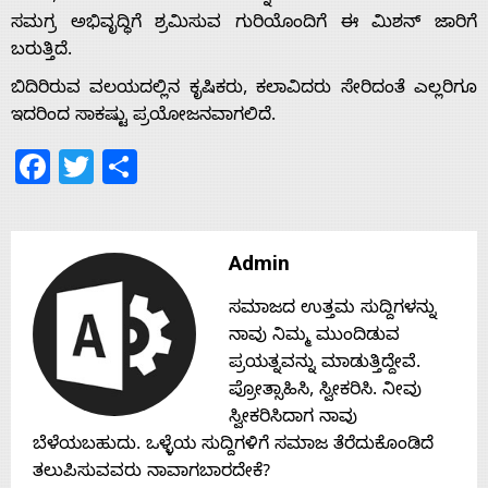
ಸಮಗ್ರ ಅಭಿವೃದ್ಧಿಗೆ ಶ್ರಮಿಸುವ ಗುರಿಯೊಂದಿಗೆ ಈ ಮಿಶನ್ ಜಾರಿಗೆ
Home
ಬರುತ್ತಿದೆ.
ಬಿದಿರಿರುವ ವಲಯದಲ್ಲಿನ ಕೃಷಿಕರು, ಕಲಾವಿದರು ಸೇರಿದಂತೆ ಎಲ್ಲರಿಗೂ
About
ಇದರಿಂದ ಸಾಕಷ್ಟು ಪ್ರಯೋಜನವಾಗಲಿದೆ.
Facebook
Twitter
Share
Us
Advertise
Admin
ಸಮಾಜದ ಉತ್ತಮ ಸುದ್ದಿಗಳನ್ನು
With
ನಾವು ನಿಮ್ಮ ಮುಂದಿಡುವ
ಪ್ರಯತ್ನವನ್ನು ಮಾಡುತ್ತಿದ್ದೇವೆ.
s
ಪ್ರೋತ್ಸಾಹಿಸಿ, ಸ್ವೀಕರಿಸಿ. ನೀವು
ಸ್ವೀಕರಿಸಿದಾಗ ನಾವು
ಬೆಳೆಯಬಹುದು. ಒಳ್ಳೆಯ ಸುದ್ದಿಗಳಿಗೆ ಸಮಾಜ ತೆರೆದುಕೊಂಡಿದೆ
Contact
ತಲುಪಿಸುವವರು ನಾವಾಗಬಾರದೇಕೆ?