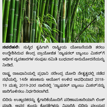
ನವದೆಹಲಿ:
ಸುಸ್ಥಿರ ಕೃಷಿಗಾಗಿ ರಾಷ್ಟ್ರೀಯ ಯೋಜನೆಯಡಿ ತರಲು
ಉದ್ದೇಶಿಸಿರುವ ಕೇಂದ್ರ ಪ್ರಾಯೋಜಿತ ‘ನ್ಯಾಷನಲ್ ಬ್ಯಾಂಬು ಮಿಶನ್’ಗೆ
ಆರ್ಥಿಕ ವ್ಯವಹಾರಗಳ ಸಂಪುಟ ಸಮಿತಿ ಬುಧವಾರ ಅನುಮೋದನೆಯನ್ನು
ನೀಡಿದೆ.
ರಾಷ್ಟ್ರ ರಾಜಧಾನಿಯಲ್ಲಿ ಪ್ರಧಾನಿ ನರೇಂದ್ರ ಮೋದಿ ನೇತೃತ್ವದಲ್ಲಿ ನಡೆದ
ಸಭೆಯಲ್ಲಿ, 14ನೇ ಹಣಕಾಸು ಆಯೋಗ ಉಳಿದ ಅವಧಿಯಾದ 2018-
19 ಮತ್ತು 2019-20ರ ಸಾಲಿನಲ್ಲಿ ‘ನ್ಯಾಷನಲ್ ಬ್ಯಾಂಬು ಮಿಶನ್’ನನ್ನು
ಜಾರಿಗೊಳಿಸಲು ನಿರ್ಧರಿಸಲಾಗಿದೆ.
ಬಿದಿರು ಉತ್ಪಾದಕರನ್ನು ಕೈಗಾರಿಕೆಯೊಂದಿಗೆ ಪರಿಣಾಮಕಾರಿಯಾಗಿ ಲಿಂಕ್
ಮಾಡಿ, ಅವರ ಕುಂದು ಕೊರತೆಗಳನ್ನು ನಿವಾರಿಸಿ ಬಿದಿರು ವಲಯದ