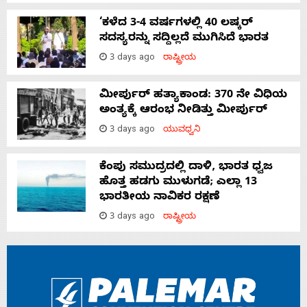
‘ಕಳೆದ 3-4 ವರ್ಷಗಳಲ್ಲಿ 40 ಲಷ್ಕರ್
ಸದಸ್ಯರನ್ನು ಸದ್ದಿಲ್ಲದೆ ಮುಗಿಸಿದೆ ಭಾರತ
3 days ago
ರಾಷ್ಟ್ರೀಯ
ಮೀರ್ಪುರ್ ಹತ್ಯಾಕಾಂಡ: 370 ನೇ ವಿಧಿಯ
ಅಂತ್ಯಕ್ಕೆ ಆರಂಭ ನೀಡಿತ್ತು ಮೀರ್ಪುರ್
3 days ago
ಯುವಧ್ವನಿ
ಕೆಂಪು ಸಮುದ್ರದಲ್ಲಿ ದಾಳಿ, ಭಾರತ ಧ್ವಜ
ಹೊತ್ತ ಹಡಗು ಮುಳುಗಡೆ; ಎಲ್ಲಾ 13
ಭಾರತೀಯ ನಾವಿಕರ ರಕ್ಷಣೆ
3 days ago
ರಾಷ್ಟ್ರೀಯ