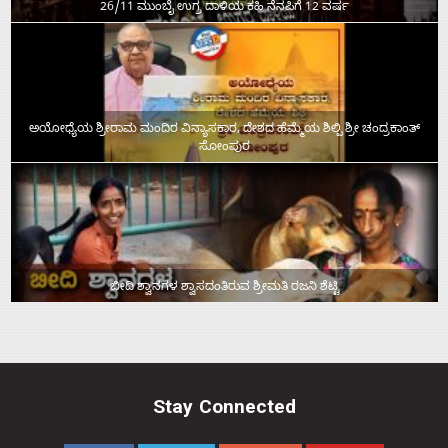
26/11 ಮುಂಬೈ ಉಗ್ರ ದಾಳಿಯ ಕಹಿ ನೆನಪಿಗೆ 12 ವರ್ಷ
ಅಯೋಧ್ಯೆಯ ಶ್ರೀರಾಮ ಮಂದಿರ ವಿನ್ಯಾಸಕಾರ, ದೇಶದ ಹೆಮ್ಮೆಯ ಶಿಲ್ಪಿ ಶ್ರೀ ಚಂದ್ರಕಾಂತ್‌
ಸೋಂಪುರ
ಬೀದಿ ಶ್ವಾನಗಳ ಶ್ವಾಸದಂತಿರುವ ಶ್ರೀಮತಿ ರಜನಿ ಶೆಟ್ಟಿ
Stay Connected