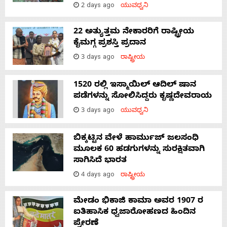
2 days ago
ಯುವಧ್ವನಿ
22 ಅತ್ಯುತ್ತಮ ನೇಕಾರರಿಗೆ ರಾಷ್ಟ್ರೀಯ
ಕೈಮಗ್ಗ ಪ್ರಶಸ್ತಿ ಪ್ರದಾನ
3 days ago
ರಾಷ್ಟ್ರೀಯ
1520 ರಲ್ಲಿ ಇಸ್ಮಾಯಿಲ್ ಆದಿಲ್ ಷಾನ
ಪಡೆಗಳನ್ನು ಸೋಲಿಸಿದ್ದರು ಕೃಷ್ಣದೇವರಾಯ
3 days ago
ಯುವಧ್ವನಿ
ಬಿಕ್ಕಟ್ಟಿನ ವೇಳೆ ಹಾರ್ಮುಜ್ ಜಲಸಂಧಿ
ಮೂಲಕ 60 ಹಡಗುಗಳನ್ನು ಸುರಕ್ಷಿತವಾಗಿ
ಸಾಗಿಸಿದೆ ಭಾರತ
4 days ago
ರಾಷ್ಟ್ರೀಯ
ಮೇಡಂ ಭಿಕಾಜಿ ಕಾಮಾ ಅವರ 1907 ರ
ಐತಿಹಾಸಿಕ ಧ್ವಜಾರೋಹಣದ ಹಿಂದಿನ
ಪ್ರೇರಣೆ