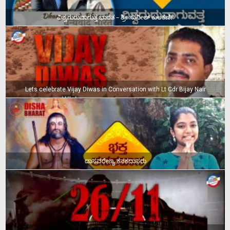
ವಿಶ್ವಗುರುವಾಗುತ್ತ ಭಾರತ – ಶ್ರೀ ಸುನೀಲ್‌ ಕುಲಕರ್ಣಿ
Lets celebrate Vijay Diwas in Conversation with Lt Cdr Bijay Nair
ದಾಸವರೇಣ್ಯ ಕನಕದಾಸರು