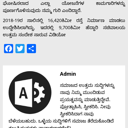
ಘೋಷಿಸಲಾದ ಎಲ್ಲಾ ಯೋಜನೆಗಳ ಕಾಮಗಾರಿಗಳನ್ನು
ಪೂರ್ಣಗೊಳಿಸುವುದು ನಮ್ಮ ಗುರಿ ಎಂದಿದ್ದಾರೆ.
Home
2018-19ರ ಸಾಲಿನಲ್ಲಿ 16,420ಕಿಮೀ ರಸ್ತೆ ನಿರ್ಮಾಣ ಮಾಡಲು
ಉದ್ದೇಶಿಸಿಲಾಗಿದ್ದು, ಇದರಲ್ಲಿ 9,700ಕಿಮೀ ಹೆದ್ದಾರಿ ಸಚಿವಾಲಯ
About
ಉತ್ತಮ ಸಂದೇಶ ಸಾರುವ ವಿಡಿಯೋ
Facebook
Twitter
Share
Us
Advertise
Admin
With
ಸಮಾಜದ ಉತ್ತಮ ಸುದ್ದಿಗಳನ್ನು
ನಾವು ನಿಮ್ಮ ಮುಂದಿಡುವ
ಪ್ರಯತ್ನವನ್ನು ಮಾಡುತ್ತಿದ್ದೇವೆ.
s
ಪ್ರೋತ್ಸಾಹಿಸಿ, ಸ್ವೀಕರಿಸಿ. ನೀವು
ಸ್ವೀಕರಿಸಿದಾಗ ನಾವು
ಬೆಳೆಯಬಹುದು. ಒಳ್ಳೆಯ ಸುದ್ದಿಗಳಿಗೆ ಸಮಾಜ ತೆರೆದುಕೊಂಡಿದೆ
Contact