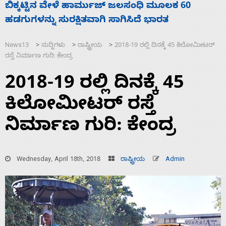
ನಾಗೇಂದ್ರ ರಾಜೀನಾಮೆ ಕೊಡದಿದ್ದರೆ ಸದನ ನಡೆಸಲು
ಸ
ಬಿಡೆವು: ಛಲವಾದಿ ನಾರಾಯಣಸ್ವಾಮಿ
ಹ
News13
ಸುದ್ದಿಗಳು
ರಾಷ್ಟ್ರೀಯ
2018-19 ರಲ್ಲಿ ದಿನಕ್ಕೆ 45 ಕಿಲೋಮೀಟರ್
>
>
>
ರಸ್ತೆ ನಿರ್ಮಾಣ ಗುರಿ: ಕೇಂದ್ರ
2018-19 ರಲ್ಲಿ ದಿನಕ್ಕೆ 45
ಕಿಲೋಮೀಟರ್ ರಸ್ತೆ
ನಿರ್ಮಾಣ ಗುರಿ: ಕೇಂದ್ರ
Wednesday, April 18th, 2018
ರಾಷ್ಟ್ರೀಯ
Admin