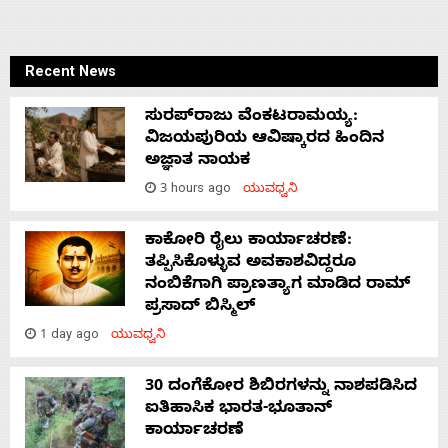
Recent News
ಸುರಪ್‌ರಾಜು ವೆಂಕಟರಾಮಯ್ಯ:
ವಿಜಯಪುರಿಯ ಆವಿಷ್ಕಾರದ ಹಿಂದಿನ
ಅಜ್ಞಾತ ನಾಯಕ
3 hours ago
ಯುವಧ್ವನಿ
ಕಾಕೋರಿ ರೈಲು ಕಾರ್ಯಾಚರಣೆ:
ತಪ್ಪಿಸಿಕೊಳ್ಳುವ ಅವಕಾಶವಿದ್ದರೂ
ನಂಬಿಕೆಗಾಗಿ ಪ್ರಾಣತ್ಯಾಗ ಮಾಡಿದ ರಾಮ್
ಪ್ರಸಾದ್ ಬಿಸ್ಮಿಲ್
1 day ago
ಯುವಧ್ವನಿ
30 ದಂಗೆಕೋರ ಶಿಬಿರಗಳನ್ನು ನಾಶಪಡಿಸಿದ
ಐತಿಹಾಸಿಕ ಭಾರತ-ಭೂತಾನ್
ಕಾರ್ಯಾಚರಣೆ