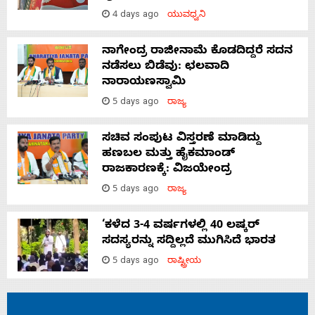
4 days ago
ಯುವಧ್ವನಿ
ನಾಗೇಂದ್ರ ರಾಜೀನಾಮೆ ಕೊಡದಿದ್ದರೆ ಸದನ
ನಡೆಸಲು ಬಿಡೆವು: ಛಲವಾದಿ
ನಾರಾಯಣಸ್ವಾಮಿ
5 days ago
ರಾಜ್ಯ
ಸಚಿವ ಸಂಪುಟ ವಿಸ್ತರಣೆ ಮಾಡಿದ್ದು
ಹಣಬಲ ಮತ್ತು ಹೈಕಮಾಂಡ್
ರಾಜಕಾರಣಕ್ಕೆ: ವಿಜಯೇಂದ್ರ
5 days ago
ರಾಜ್ಯ
‘ಕಳೆದ 3-4 ವರ್ಷಗಳಲ್ಲಿ 40 ಲಷ್ಕರ್
ಸದಸ್ಯರನ್ನು ಸದ್ದಿಲ್ಲದೆ ಮುಗಿಸಿದೆ ಭಾರತ
5 days ago
ರಾಷ್ಟ್ರೀಯ