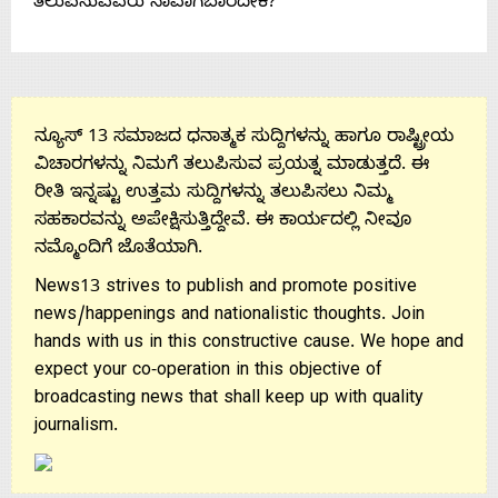
ತಲುಪಿಸುವವರು ನಾವಾಗಬಾರದೇಕೆ?
Us
ನ್ಯೂಸ್ 13 ಸಮಾಜದ ಧನಾತ್ಮಕ ಸುದ್ದಿಗಳನ್ನು ಹಾಗೂ ರಾಷ್ಟ್ರೀಯ
ವಿಚಾರಗಳನ್ನು ನಿಮಗೆ ತಲುಪಿಸುವ ಪ್ರಯತ್ನ ಮಾಡುತ್ತದೆ. ಈ
ರೀತಿ ಇನ್ನಷ್ಟು ಉತ್ತಮ ಸುದ್ದಿಗಳನ್ನು ತಲುಪಿಸಲು ನಿಮ್ಮ
ಸಹಕಾರವನ್ನು ಅಪೇಕ್ಷಿಸುತ್ತಿದ್ದೇವೆ. ಈ ಕಾರ್ಯದಲ್ಲಿ ನೀವೂ
ನಮ್ಮೊಂದಿಗೆ ಜೊತೆಯಾಗಿ.
News13 strives to publish and promote positive
news/happenings and nationalistic thoughts. Join
hands with us in this constructive cause. We hope and
expect your co-operation in this objective of
broadcasting news that shall keep up with quality
journalism.