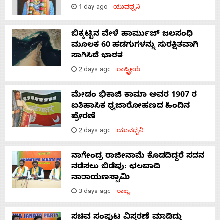
1 day ago
ಯುವಧ್ವನಿ
ಬಿಕ್ಕಟ್ಟಿನ ವೇಳೆ ಹಾರ್ಮುಜ್ ಜಲಸಂಧಿ
ಮೂಲಕ 60 ಹಡಗುಗಳನ್ನು ಸುರಕ್ಷಿತವಾಗಿ
ಸಾಗಿಸಿದೆ ಭಾರತ
2 days ago
ರಾಷ್ಟ್ರೀಯ
ಮೇಡಂ ಭಿಕಾಜಿ ಕಾಮಾ ಅವರ 1907 ರ
ಐತಿಹಾಸಿಕ ಧ್ವಜಾರೋಹಣದ ಹಿಂದಿನ
ಪ್ರೇರಣೆ
2 days ago
ಯುವಧ್ವನಿ
ನಾಗೇಂದ್ರ ರಾಜೀನಾಮೆ ಕೊಡದಿದ್ದರೆ ಸದನ
ನಡೆಸಲು ಬಿಡೆವು: ಛಲವಾದಿ
ನಾರಾಯಣಸ್ವಾಮಿ
3 days ago
ರಾಜ್ಯ
ಸಚಿವ ಸಂಪುಟ ವಿಸ್ತರಣೆ ಮಾಡಿದ್ದು