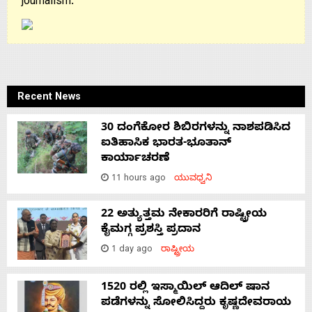
journalism.
Recent News
30 ದಂಗೆಕೋರ ಶಿಬಿರಗಳನ್ನು ನಾಶಪಡಿಸಿದ
ಐತಿಹಾಸಿಕ ಭಾರತ-ಭೂತಾನ್
ಕಾರ್ಯಾಚರಣೆ
11 hours ago
ಯುವಧ್ವನಿ
22 ಅತ್ಯುತ್ತಮ ನೇಕಾರರಿಗೆ ರಾಷ್ಟ್ರೀಯ
ಕೈಮಗ್ಗ ಪ್ರಶಸ್ತಿ ಪ್ರದಾನ
1 day ago
ರಾಷ್ಟ್ರೀಯ
1520 ರಲ್ಲಿ ಇಸ್ಮಾಯಿಲ್ ಆದಿಲ್ ಷಾನ
ಪಡೆಗಳನ್ನು ಸೋಲಿಸಿದ್ದರು ಕೃಷ್ಣದೇವರಾಯ