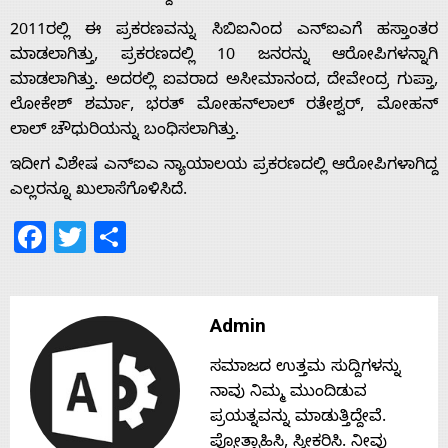
2011ರಲ್ಲಿ ಈ ಪ್ರಕರಣವನ್ನು ಸಿಬಿಐನಿಂದ ಎನ್‌ಐಎಗೆ ಹಸ್ತಾಂತರ
Home
ಮಾಡಲಾಗಿತ್ತು, ಪ್ರಕರಣದಲ್ಲಿ 10 ಜನರನ್ನು ಆರೋಪಿಗಳನ್ನಾಗಿ
ಮಾಡಲಾಗಿತ್ತು. ಅದರಲ್ಲಿ ಐವರಾದ ಅಸೀಮಾನಂದ, ದೇವೇಂದ್ರ ಗುಪ್ತಾ,
ಲೋಕೇಶ್ ಶರ್ಮಾ, ಭರತ್ ಮೋಹನ್‌ಲಾಲ್ ರತೇಶ್ವರ್, ಮೋಹನ್
About
ಲಾಲ್ ಚೌಧುರಿಯನ್ನು ಬಂಧಿಸಲಾಗಿತ್ತು.
ಇದೀಗ ವಿಶೇಷ ಎನ್‌ಐಎ ನ್ಯಾಯಾಲಯ ಪ್ರಕರಣದಲ್ಲಿ ಆರೋಪಿಗಳಾಗಿದ್ದ
Us
ಎಲ್ಲರನ್ನೂ ಖುಲಾಸೆಗೊಳಿಸಿದೆ.
Facebook
Twitter
Share
Advertise
With
Admin
s
ಸಮಾಜದ ಉತ್ತಮ ಸುದ್ದಿಗಳನ್ನು
ನಾವು ನಿಮ್ಮ ಮುಂದಿಡುವ
ಪ್ರಯತ್ನವನ್ನು ಮಾಡುತ್ತಿದ್ದೇವೆ.
ಪ್ರೋತ್ಸಾಹಿಸಿ, ಸ್ವೀಕರಿಸಿ. ನೀವು