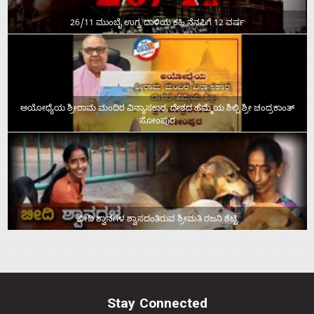
26/11 ಮುಂಬೈ ಉಗ್ರ ದಾಳಿಯ ಕಹಿ ನೆನಪಿಗೆ 12 ವರ್ಷ
ಅಯೋಧ್ಯೆಯ ಶ್ರೀರಾಮ ಮಂದಿರ ವಿನ್ಯಾಸಕಾರ, ದೇಶದ ಹೆಮ್ಮೆಯ ಶಿಲ್ಪಿ ಶ್ರೀ ಚಂದ್ರಕಾಂತ್‌
ಸೋಂಪುರ
ಬೀದಿ ಶ್ವಾನಗಳ ಶ್ವಾಸದಂತಿರುವ ಶ್ರೀಮತಿ ರಜನಿ ಶೆಟ್ಟಿ
Stay Connected