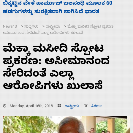
ನಾಗೇಂದ್ರ ರಾಜೀನಾಮೆ ಕೊಡದಿದ್ದರೆ ಸದನ ನಡೆಸಲು
ಸ
ಬಿಡೆವು: ಛಲವಾದಿ ನಾರಾಯಣಸ್ವಾಮಿ
ಹ
News13
ಸುದ್ದಿಗಳು
ರಾಷ್ಟ್ರೀಯ
ಮೆಕ್ಕಾ ಮಸೀದಿ ಸ್ಪೋಟ ಪ್ರಕರಣ:
>
>
>
ಅಸೀಮಾನಂದ ಸೇರಿದಂತೆ ಎಲ್ಲಾ ಆರೋಪಿಗಳು ಖುಲಾಸೆ
ಮೆಕ್ಕಾ ಮಸೀದಿ ಸ್ಪೋಟ
ಪ್ರಕರಣ: ಅಸೀಮಾನಂದ
ಸೇರಿದಂತೆ ಎಲ್ಲಾ
ಆರೋಪಿಗಳು ಖುಲಾಸೆ
Monday, April 16th, 2018
ರಾಷ್ಟ್ರೀಯ
Admin