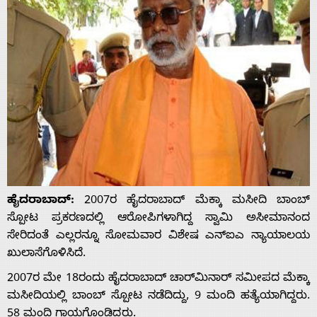
ಹೈದರಾಬಾದ್:
2007ರ ಹೈದರಾಬಾದ್ ಮೆಕ್ಕಾ ಮಸೀದಿ ಬಾಂಬ್
ಸ್ಪೋಟ ಪ್ರಕರಣದಲ್ಲಿ ಆರೋಪಿಗಳಾಗಿದ್ದ ಸ್ವಾಮಿ ಅಸೀಮಾನಂದ
ಸೇರಿದಂತೆ ಎಲ್ಲರನ್ನೂ ಸೋಮವಾರ ವಿಶೇಷ ಎನ್‌ಐಎ ನ್ಯಾಯಾಲಯ
ಖುಲಾಸೆಗೊಳಿಸಿದೆ.
2007ರ ಮೇ 18ರಂದು ಹೈದರಾಬಾದ್ ಚಾರ್‌ಮಿನಾರ್ ಸಮೀಪದ ಮೆಕ್ಕಾ
ಮಸೀದಿಯಲ್ಲಿ ಬಾಂಬ್ ಸ್ಪೋಟ ನಡೆದಿದ್ದು, 9 ಮಂದಿ ಹತ್ಯೆಯಾಗಿದ್ದರು.
58 ಮಂದಿ ಗಾಯಗೊಂಡಿದ್ದರು.