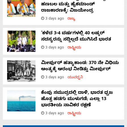
ಹಣಬಲ ಮತ್ತು ಹೈಕಮಾಂಡ್
ರಾಜಕಾರಣಕ್ಕೆ: ವಿಜಯೇಂದ್ರ
3 days ago
ರಾಜ್ಯ
‘ಕಳೆದ 3-4 ವರ್ಷಗಳಲ್ಲಿ 40 ಲಷ್ಕರ್
ಸದಸ್ಯರನ್ನು ಸದ್ದಿಲ್ಲದೆ ಮುಗಿಸಿದೆ ಭಾರತ
3 days ago
ರಾಷ್ಟ್ರೀಯ
ಮೀರ್ಪುರ್ ಹತ್ಯಾಕಾಂಡ: 370 ನೇ ವಿಧಿಯ
ಅಂತ್ಯಕ್ಕೆ ಆರಂಭ ನೀಡಿತ್ತು ಮೀರ್ಪುರ್
3 days ago
ಯುವಧ್ವನಿ
ಕೆಂಪು ಸಮುದ್ರದಲ್ಲಿ ದಾಳಿ, ಭಾರತ ಧ್ವಜ
ಹೊತ್ತ ಹಡಗು ಮುಳುಗಡೆ; ಎಲ್ಲಾ 13
ಭಾರತೀಯ ನಾವಿಕರ ರಕ್ಷಣೆ
3 days ago
ರಾಷ್ಟ್ರೀಯ