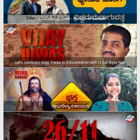
ವಿಶ್ವಗುರುವಾಗುತ್ತ ಭಾರತ – ಶ್ರೀ ಸುನೀಲ್‌ ಕುಲಕರ್ಣಿ
Lets celebrate Vijay Diwas in Conversation with Lt Cdr Bijay Nair
ದಾಸವರೇಣ್ಯ ಕನಕದಾಸರು