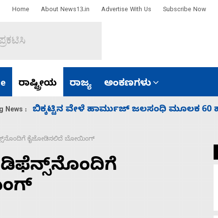
Home
About News13.in
Advertise With Us
Subscribe Now
e
ರಾಷ್ಟ್ರೀಯ
ರಾಜ್ಯ
ಅಂಕಣಗಳು
ಾರತ
ನಾಗೇಂದ್ರ ರಾಜೀನಾಮೆ ಕೊಡದಿದ್ದರೆ ಸದನ ನಡೆಸಲು
g News :
್ಸ್‌ನೊಂದಿಗೆ ಕೈಜೋಡಿಸಲಿದೆ ಬೋಯಿಂಗ್
ಫೆನ್ಸ್‌ನೊಂದಿಗೆ
ಂಗ್