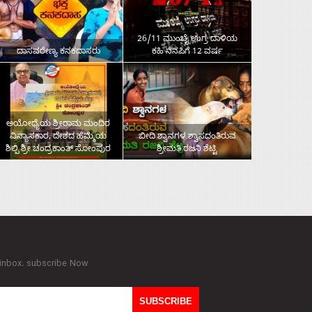
26/11 ಮುಂಬೈ ಉಗ್ರ ದಾಳಿಯ
ದಾಸವರೇಣ್ಯ ಕನಕದಾಸರು
ಕಹಿ ನೆನಪಿಗೆ 12 ವರ್ಷ
ಅಯೋಧ್ಯೆಯ ಶ್ರೀರಾಮ ಮಂದಿರ
ವಿನ್ಯಾಸಕಾರ, ದೇಶದ ಹೆಮ್ಮೆಯ
ಬೀದಿ ಶ್ವಾನಗಳ ಶ್ವಾಸದಂತಿರುವ
ಶಿಲ್ಪಿ ಶ್ರೀ ಚಂದ್ರಕಾಂತ್‌ ಸೋಂಪುರ
ಶ್ರೀಮತಿ ರಜನಿ ಶೆಟ್ಟಿ
 inbox. subscribe Now