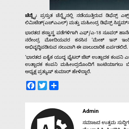
Us
ಚೆನ್ನೈ:
ಪ್ರಸ್ತುತ ಚೆನ್ನೈನಲ್ಲಿ ನಡೆಯುತ್ತಿರುವ ಡಿಫೆನ್ಸ್
Advertise
ಲಿಮಿಟೆಡ್(ಎಚ್‌ಎಎಲ್) ಮತ್ತು ಮಹೀಂದ್ರ ಡಿಫೆನ್ಸ್ ಸಿಸ್ಟಮ
ಭಾರತದ ಶಸ್ತ್ರಾಸ್ತ್ರ ಪಡೆಗಳಿಗಾಗಿ ಎಫ್/ಎ-18 ಸೂಪರ್ ಹಾರ್
With
ನರೇಂದ್ರ ಮೋದಿಯವರ ಕನಸಿನ ‘ಮೇಕ್ ಇನ್ ಇಂಡಿಯ
ಅಭಿವೃದ್ಧಿಪಡಿಸುವ ಸಲುವಾಗಿ ಈ ಪಾಲುದಾರಿಕೆ ಏರ್ಪಡಲಿದೆ.
s
‘ಭಾರತದ ಏಕೈಕ
ಯುದ್ಧ
ಫೈಟರ್ ಜೆಟ್ ಉತ್ಪಾದಕ ಕಂಪನಿ ಎ
ಉತ್ಪಾದಕ ಕಂಪನಿ ಮಹೀಂದ್ರದೊಂದಿಗೆ ಜಂಟಿಯಾಗಲು
ಅಧ್ಯಕ್ಷ ಪ್ರತ್ಯುಷ್ ಕುಮಾರ್ ಹೇಳಿದ್ದಾರೆ.
Contact
Facebook
Twitter
Share
Us
Admin
ಸಮಾಜದ ಉತ್ತಮ ಸುದ್ದಿಗಳನ್