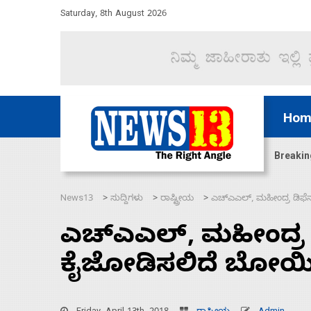
Saturday, 8th August 2026
Hom
ಜಲಸಂಧಿ ಮೂಲಕ 60 ಹಡಗುಗಳನ್ನು ಸುರಕ್ಷಿತವಾಗಿ ಸಾಗಿಸಿದೆ ಭ
Breakin
News13
ಸುದ್ದಿಗಳು
ರಾಷ್ಟ್ರೀಯ
ಎಚ್‌ಎಎಲ್, ಮಹೀಂದ್ರ ಡಿಫೆನ
>
>
>
ಎಚ್‌ಎಎಲ್, ಮಹೀಂದ್ರ ಡಿ
ಕೈಜೋಡಿಸಲಿದೆ ಬೋಯಿ