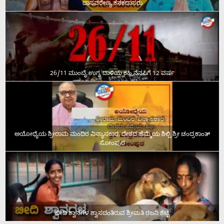
ದಾಸವರೇಣ್ಯ ಕನಕದಾಸರು
26/11 ಮುಂಬೈ ಉಗ್ರ ದಾಳಿಯ ಕಹಿ ನೆನಪಿಗೆ 12 ವರ್ಷ
ಅಯೋಧ್ಯೆಯ ಶ್ರೀರಾಮ ಮಂದಿರ ವಿನ್ಯಾಸಕಾರ, ದೇಶದ ಹೆಮ್ಮೆಯ ಶಿಲ್ಪಿ ಶ್ರೀ ಚಂದ್ರಕಾಂತ್‌
ಸೋಂಪುರ
ಬೀದಿ ಶ್ವಾನಗಳ ಶ್ವಾಸದಂತಿರುವ ಶ್ರೀಮತಿ ರಜನಿ ಶೆಟ್ಟಿ