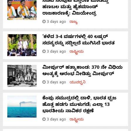
ಸಚಿವ ಸಂಪುಟ ವಿಸ್ತರಣೆ ಮಾಡಿದ್ದು
ಹಣಬಲ ಮತ್ತು ಹೈಕಮಾಂಡ್
ರಾಜಕಾರಣಕ್ಕೆ: ವಿಜಯೇಂದ್ರ
3 days ago
ರಾಜ್ಯ
‘ಕಳೆದ 3-4 ವರ್ಷಗಳಲ್ಲಿ 40 ಲಷ್ಕರ್
ಸದಸ್ಯರನ್ನು ಸದ್ದಿಲ್ಲದೆ ಮುಗಿಸಿದೆ ಭಾರತ
3 days ago
ರಾಷ್ಟ್ರೀಯ
ಮೀರ್ಪುರ್ ಹತ್ಯಾಕಾಂಡ: 370 ನೇ ವಿಧಿಯ
ಅಂತ್ಯಕ್ಕೆ ಆರಂಭ ನೀಡಿತ್ತು ಮೀರ್ಪುರ್
3 days ago
ಯುವಧ್ವನಿ
ಕೆಂಪು ಸಮುದ್ರದಲ್ಲಿ ದಾಳಿ, ಭಾರತ ಧ್ವಜ
ಹೊತ್ತ ಹಡಗು ಮುಳುಗಡೆ; ಎಲ್ಲಾ 13
ಭಾರತೀಯ ನಾವಿಕರ ರಕ್ಷಣೆ
3 days ago
ರಾಷ್ಟ್ರೀಯ