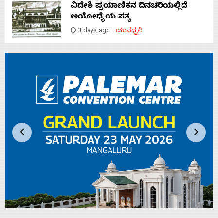
ವಿದೇಶಿ ಪ್ರಯಾಣಿಕನ ದಿನಚರಿಯಲ್ಲಿದೆ
ಅಯೋಧ್ಯೆಯ ಸತ್ಯ
3 days ago
ಯುವಧ್ವನಿ