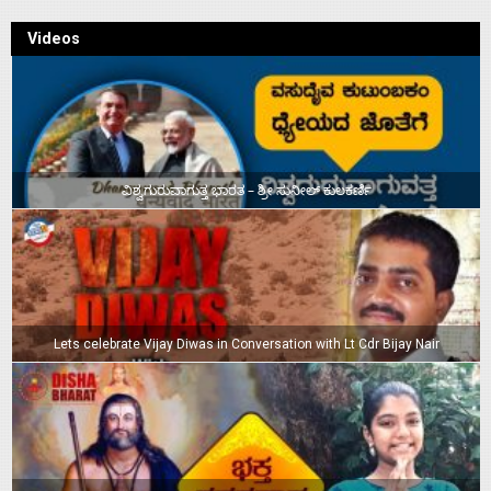
Videos
ವಿಶ್ವಗುರುವಾಗುತ್ತ ಭಾರತ – ಶ್ರೀ ಸುನೀಲ್‌ ಕುಲಕರ್ಣಿ
Lets celebrate Vijay Diwas in Conversation with Lt Cdr Bijay Nair