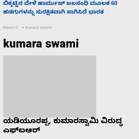
ಧಿ ಮೂಲಕ 60
ನಾಗೇಂದ್ರ ರಾಜೀನಾಮೆ ಕೊಡದಿದ್ದರೆ ಸ
ೆ ಭಾರತ
ಬಿಡೆವು: ಛಲವಾದಿ ನಾರಾಯಣಸ್ವಾಮಿ
News13
kumara swami
>
kumara swami
ಯಡಿಯೂರಪ್ಪ, ಕುಮಾರಸ್ವಾಮಿ ವಿರುದ್ಧ
ಎಫ್‌ಐಆರ್