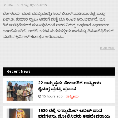
Date : Thursday, 07-05-2015
ಬೆಂಗಳೂರು: ಮಾಜಿ ಮುಖ್ಯಮಂತ್ರಿಗಳಾದ ಬಿ.ಎಸ್.ಯಡಿಯೂರಪ್ಪ ಮತ್ತು
ಎಚ್‌.ಡಿ. ಕುಮಾರ ಸ್ವಾಮಿ ಅವರಿಗೆ ಮತ್ತೆ ಭೂ ಕಂಟಕ ಆರಂಭವಾಗಿದೆ. ಭೂ
ಡಿನೋಟಿಫಿಕೇಶನ್‌ಗೆ ಸಂಬಂಧಿಸಿದಂತೆ ಅವರ ವಿರುದ್ಧ ಬುಧವಾರ ಎಫ್‌ಐಆರ್
ದಾಖಲಿಸಲಾಗಿದೆ. ಆರ್‌ಟಿ ನಗರದ ಮತಡಹಳ್ಳಿಯ ಜಾಗವನ್ನು ಡಿನೋಟಿಫಿಕೇಶನ್
ಮಾಡಿದ ಕ್ರಿಮಿನಲ್ ಕುತಂತ್ರದ ಆರೋಪದ...
READ MORE
Home
About
Recent News
22 ಅತ್ಯುತ್ತಮ ನೇಕಾರರಿಗೆ ರಾಷ್ಟ್ರೀಯ
Us
ಕೈಮಗ್ಗ ಪ್ರಶಸ್ತಿ ಪ್ರದಾನ
15 hours ago
ರಾಷ್ಟ್ರೀಯ
Advertise
1520 ರಲ್ಲಿ ಇಸ್ಮಾಯಿಲ್ ಆದಿಲ್ ಷಾನ
ಪಡೆಗಳನ್ನು ಸೋಲಿಸಿದ್ದರು ಕೃಷ್ಣದೇವರಾಯ