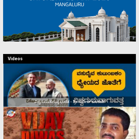
Videos
ವಿಶ್ವಗುರುವಾಗುತ್ತ ಭಾರತ – ಶ್ರೀ ಸುನೀಲ್‌ ಕುಲಕರ್ಣಿ