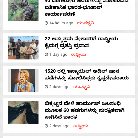
30 ದಂಗೆಕೋರ ಶಿಬಿರಗಳನ್ನು ನಾಶಪಡಿಸಿದ
ಐತಿಹಾಸಿಕ ಭಾರತ-ಭೂತಾನ್
ಕಾರ್ಯಾಚರಣೆ
14 hours ago
ಯುವಧ್ವನಿ
22 ಅತ್ಯುತ್ತಮ ನೇಕಾರರಿಗೆ ರಾಷ್ಟ್ರೀಯ
ಕೈಮಗ್ಗ ಪ್ರಶಸ್ತಿ ಪ್ರದಾನ
1 day ago
ರಾಷ್ಟ್ರೀಯ
1520 ರಲ್ಲಿ ಇಸ್ಮಾಯಿಲ್ ಆದಿಲ್ ಷಾನ
ಪಡೆಗಳನ್ನು ಸೋಲಿಸಿದ್ದರು ಕೃಷ್ಣದೇವರಾಯ
2 days ago
ಯುವಧ್ವನಿ
ಬಿಕ್ಕಟ್ಟಿನ ವೇಳೆ ಹಾರ್ಮುಜ್ ಜಲಸಂಧಿ
ಮೂಲಕ 60 ಹಡಗುಗಳನ್ನು ಸುರಕ್ಷಿತವಾಗಿ
ಸಾಗಿಸಿದೆ ಭಾರತ
2 days ago
ರಾಷ್ಟ್ರೀಯ