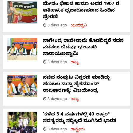
ಮೇಡಂ ಭಿಕಾಜಿ ಕಾಮಾ ಅವರ 1907 ರ
ಐತಿಹಾಸಿಕ ಧ್ವಜಾರೋಹಣದ ಹಿಂದಿನ
ಪ್ರೇರಣೆ
3 days ago
ಯುವಧ್ವನಿ
ನಾಗೇಂದ್ರ ರಾಜೀನಾಮೆ ಕೊಡದಿದ್ದರೆ ಸದನ
ನಡೆಸಲು ಬಿಡೆವು: ಛಲವಾದಿ
ನಾರಾಯಣಸ್ವಾಮಿ
3 days ago
ರಾಜ್ಯ
ಸಚಿವ ಸಂಪುಟ ವಿಸ್ತರಣೆ ಮಾಡಿದ್ದು
ಹಣಬಲ ಮತ್ತು ಹೈಕಮಾಂಡ್
ರಾಜಕಾರಣಕ್ಕೆ: ವಿಜಯೇಂದ್ರ
3 days ago
ರಾಜ್ಯ
‘ಕಳೆದ 3-4 ವರ್ಷಗಳಲ್ಲಿ 40 ಲಷ್ಕರ್
ಸದಸ್ಯರನ್ನು ಸದ್ದಿಲ್ಲದೆ ಮುಗಿಸಿದೆ ಭಾರತ
3 days ago
ರಾಷ್ಟ್ರೀಯ