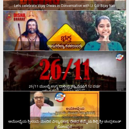
Lets celebrate Vijay Diwas in Conversation with Lt Cdr Bijay Nair
ದಾಸವರೇಣ್ಯ ಕನಕದಾಸರು
26/11 ಮುಂಬೈ ಉಗ್ರ ದಾಳಿಯ ಕಹಿ ನೆನಪಿಗೆ 12 ವರ್ಷ
ಅಯೋಧ್ಯೆಯ ಶ್ರೀರಾಮ ಮಂದಿರ ವಿನ್ಯಾಸಕಾರ, ದೇಶದ ಹೆಮ್ಮೆಯ ಶಿಲ್ಪಿ ಶ್ರೀ ಚಂದ್ರಕಾಂತ್‌
ಸೋಂಪುರ