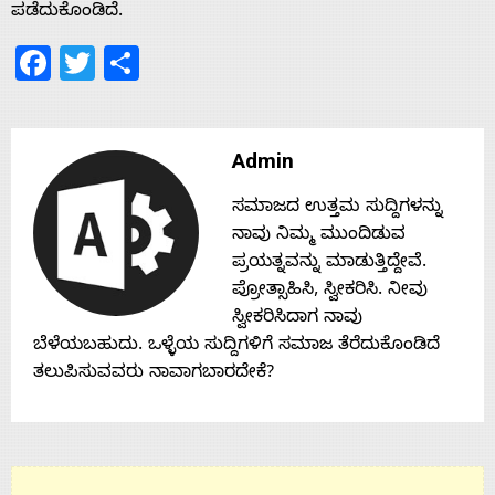
Home
ಪಡೆದುಕೊಂಡಿದೆ.
Facebook
Twitter
Share
About
Us
Admin
ಸಮಾಜದ ಉತ್ತಮ ಸುದ್ದಿಗಳನ್ನು
Advertise
ನಾವು ನಿಮ್ಮ ಮುಂದಿಡುವ
ಪ್ರಯತ್ನವನ್ನು ಮಾಡುತ್ತಿದ್ದೇವೆ.
With
ಪ್ರೋತ್ಸಾಹಿಸಿ, ಸ್ವೀಕರಿಸಿ. ನೀವು
ಸ್ವೀಕರಿಸಿದಾಗ ನಾವು
ಬೆಳೆಯಬಹುದು. ಒಳ್ಳೆಯ ಸುದ್ದಿಗಳಿಗೆ ಸಮಾಜ ತೆರೆದುಕೊಂಡಿದೆ
s
ತಲುಪಿಸುವವರು ನಾವಾಗಬಾರದೇಕೆ?
Contact