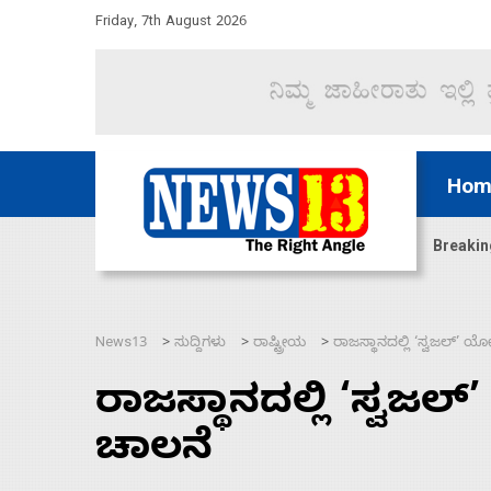
Friday, 7th August 2026
Hom
ದ್ದರೆ ಸದನ ನಡೆಸಲು ಬಿಡೆವು: ಛಲವಾದಿ ನಾರಾಯಣಸ್ವಾಮಿ
Breakin
News13
ಸುದ್ದಿಗಳು
ರಾಷ್ಟ್ರೀಯ
ರಾಜಸ್ಥಾನದಲ್ಲಿ ‘ಸ್ವಜಲ್’
>
>
>
ರಾಜಸ್ಥಾನದಲ್ಲಿ ‘ಸ್ವ
ಚಾಲನೆ