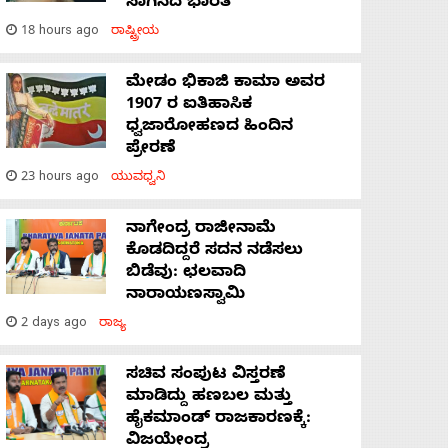
ಸಾಗಿಸಿದೆ ಭಾರತ
18 hours ago
ರಾಷ್ಟ್ರೀಯ
ಮೇಡಂ ಭಿಕಾಜಿ ಕಾಮಾ ಅವರ
1907 ರ ಐತಿಹಾಸಿಕ
ಧ್ವಜಾರೋಹಣದ ಹಿಂದಿನ
ಪ್ರೇರಣೆ
23 hours ago
ಯುವಧ್ವನಿ
ನಾಗೇಂದ್ರ ರಾಜೀನಾಮೆ
ಕೊಡದಿದ್ದರೆ ಸದನ ನಡೆಸಲು
ಬಿಡೆವು: ಛಲವಾದಿ
ನಾರಾಯಣಸ್ವಾಮಿ
2 days ago
ರಾಜ್ಯ
ಸಚಿವ ಸಂಪುಟ ವಿಸ್ತರಣೆ
ಮಾಡಿದ್ದು ಹಣಬಲ ಮತ್ತು
ಹೈಕಮಾಂಡ್ ರಾಜಕಾರಣಕ್ಕೆ:
ವಿಜಯೇಂದ್ರ