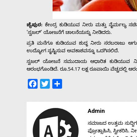
Us
ಜೈಪುರ:
ಕೇಂದ್ರ ಕುಡಿಯುವ ನೀರು ಮತ್ತು ನೈರ್ಮಲ್ಯ 
Advertise
’ಸ್ವಜಲ್’ ಯೋಜನೆಗೆ ಚಾಲನೆಯನ್ನು ನೀಡಿದರು.
With
ಪ್ರತಿ ಮನೆಗೂ ಕುಡಿಯುವ ಶುದ್ಧ ನೀರು ಸರಬರಾಜು ಆಗುವ
ಉದ್ಯೋಗ ಸೃಷ್ಟಿಸುವ ಅವಕಾಶವನ್ನೂ ಒದಗಿಸಲಿದೆ.
s
ಸ್ವಜಲ್ ಯೋಜನೆ ಸಮುದಾಯ ಆಧಾರಿತ ಕುಡಿಯುವ ನೀರು 
ಆರಂಭಗೊಂಡಿದೆ. ರೂ.54.17 ಲಕ್ಷ ರೂಪಾಯಿ ವೆಚ್ಚದಲ್ಲಿ ಆರ
Facebook
Twitter
Share
Contact
Us
Admin
ಸಮಾಜದ ಉತ್ತಮ ಸುದ್ದಿಗಳನ್
ಪ್ರೋತ್ಸಾಹಿಸಿ, ಸ್ವೀಕರಿಸಿ.