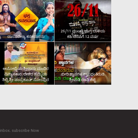
26/11 ಮುಂಬೈ ಉಗ್ರ ದಾಳಿಯ
ದಾಸವರೇಣ್ಯ ಕನಕದಾಸರು
ಕಹಿ ನೆನಪಿಗೆ 12 ವರ್ಷ
ಅಯೋಧ್ಯೆಯ ಶ್ರೀರಾಮ ಮಂದಿರ
ವಿನ್ಯಾಸಕಾರ, ದೇಶದ ಹೆಮ್ಮೆಯ
ಬೀದಿ ಶ್ವಾನಗಳ ಶ್ವಾಸದಂತಿರುವ
ಶಿಲ್ಪಿ ಶ್ರೀ ಚಂದ್ರಕಾಂತ್‌ ಸೋಂಪುರ
ಶ್ರೀಮತಿ ರಜನಿ ಶೆಟ್ಟಿ
 inbox. subscribe Now