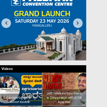
Videos
Lets celebrate Vijay Diwas
ವಿಶ್ವಗುರುವಾಗುತ್ತ ಭಾರತ – ಶ್ರೀ
in Conversation with Lt Cdr
ಸುನೀಲ್‌ ಕುಲಕರ್ಣಿ
Bijay Nair