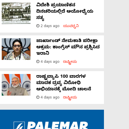
ವಿದೇಶಿ ಪ್ರಯಾಣಿಕನ
ದಿನಚರಿಯಲ್ಲಿದೆ ಅಯೋಧ್ಯೆಯ
ಸತ್ಯ
2 days ago
ಯುವಧ್ವನಿ
ಜಾರ್ಖಾಂಡ್‌ ನೇಮಕಾತಿ ಪರೀಕ್ಷಾ
ಅಕ್ರಮ: ಕಾಂಗ್ರೆಸ್‌ ಮೌನ ಪ್ರಶ್ನಿಸಿದ
ಇರಾನಿ
4 days ago
ರಾಷ್ಟ್ರೀಯ
ರಾಷ್ಟ್ರವ್ಯಾಪಿ 100 ವಾರಗಳ
ಮಾದಕ ದ್ರವ್ಯ ವಿರೋಧಿ
ಅಭಿಯಾನಕ್ಕೆ ಮೋದಿ ಚಾಲನೆ
4 days ago
ರಾಷ್ಟ್ರೀಯ