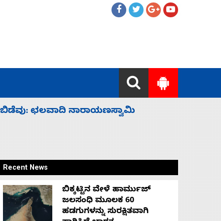
ಹೈಕಮಾಂಡ್ ರಾಜಕಾರಣಕ್ಕೆ: ವಿಜಯೇಂದ್ರ
‘ಕಳೆದ 3-4 
Recent News
ಬಿಕ್ಕಟ್ಟಿನ ವೇಳೆ ಹಾರ್ಮುಜ್
ಜಲಸಂಧಿ ಮೂಲಕ 60
ಹಡಗುಗಳನ್ನು ಸುರಕ್ಷಿತವಾಗಿ