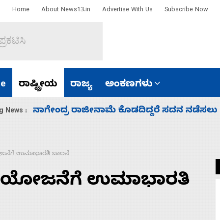
Home
About News13.in
Advertise With Us
Subscribe Now
e
ರಾಷ್ಟ್ರೀಯ
ರಾಜ್ಯ
ಅಂಕಣಗಳು
ಸಚಿವ ಸಂಪುಟ ವಿಸ್ತರಣೆ ಮಾಡಿದ್ದು ಹಣಬಲ ಮತ್ತು 
g News :
 ಯೋಜನೆಗೆ ಉಮಾಭಾರತಿ ಚಾಲನೆ
ಜಲ್’ ಯೋಜನೆಗೆ ಉಮಾಭಾರತಿ