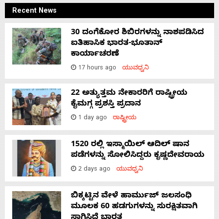
Recent News
30 ದಂಗೆಕೋರ ಶಿಬಿರಗಳನ್ನು ನಾಶಪಡಿಸಿದ
ಐತಿಹಾಸಿಕ ಭಾರತ-ಭೂತಾನ್
ಕಾರ್ಯಾಚರಣೆ
17 hours ago
ಯುವಧ್ವನಿ
22 ಅತ್ಯುತ್ತಮ ನೇಕಾರರಿಗೆ ರಾಷ್ಟ್ರೀಯ
ಕೈಮಗ್ಗ ಪ್ರಶಸ್ತಿ ಪ್ರದಾನ
1 day ago
ರಾಷ್ಟ್ರೀಯ
1520 ರಲ್ಲಿ ಇಸ್ಮಾಯಿಲ್ ಆದಿಲ್ ಷಾನ
ಪಡೆಗಳನ್ನು ಸೋಲಿಸಿದ್ದರು ಕೃಷ್ಣದೇವರಾಯ
2 days ago
ಯುವಧ್ವನಿ
ಬಿಕ್ಕಟ್ಟಿನ ವೇಳೆ ಹಾರ್ಮುಜ್ ಜಲಸಂಧಿ
ಮೂಲಕ 60 ಹಡಗುಗಳನ್ನು ಸುರಕ್ಷಿತವಾಗಿ
ಸಾಗಿಸಿದೆ ಭಾರತ