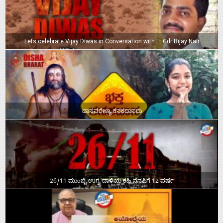
Lets celebrate Vijay Diwas in Conversation with Lt Cdr Bijay Nair
ದಾಸವರೇಣ್ಯ ಕನಕದಾಸರು
26/11 ಮುಂಬೈ ಉಗ್ರ ದಾಳಿಯ ಕಹಿ ನೆನಪಿಗೆ 12 ವರ್ಷ