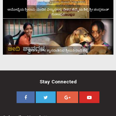
ಅಯೋಧ್ಯೆಯ ಶ್ರೀರಾಮ ಮಂದಿರ ವಿನ್ಯಾಸಕಾರ, ದೇಶದ ಹೆಮ್ಮೆಯ ಶಿಲ್ಪಿ ಶ್ರೀ ಚಂದ್ರಕಾಂತ್‌
ಸೋಂಪುರ
ಬೀದಿ ಶ್ವಾನಗಳ ಶ್ವಾಸದಂತಿರುವ ಶ್ರೀಮತಿ ರಜನಿ ಶೆಟ್ಟಿ
Stay Connected