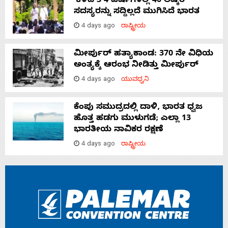
‘ಕಳೆದ 3-4 ವರ್ಷಗಳಲ್ಲಿ 40 ಲಷ್ಕರ್
ಸದಸ್ಯರನ್ನು ಸದ್ದಿಲ್ಲದೆ ಮುಗಿಸಿದೆ ಭಾರತ
4 days ago
ರಾಷ್ಟ್ರೀಯ
ಮೀರ್ಪುರ್ ಹತ್ಯಾಕಾಂಡ: 370 ನೇ ವಿಧಿಯ
ಅಂತ್ಯಕ್ಕೆ ಆರಂಭ ನೀಡಿತ್ತು ಮೀರ್ಪುರ್
4 days ago
ಯುವಧ್ವನಿ
ಕೆಂಪು ಸಮುದ್ರದಲ್ಲಿ ದಾಳಿ, ಭಾರತ ಧ್ವಜ
ಹೊತ್ತ ಹಡಗು ಮುಳುಗಡೆ; ಎಲ್ಲಾ 13
ಭಾರತೀಯ ನಾವಿಕರ ರಕ್ಷಣೆ
4 days ago
ರಾಷ್ಟ್ರೀಯ