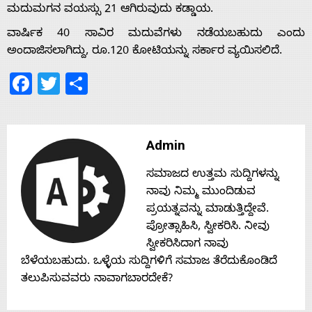
ಮದುಮಗನ ವಯಸ್ಸು 21 ಆಗಿರುವುದು ಕಡ್ಡಾಯ.
Home
ವಾರ್ಷಿಕ 40 ಸಾವಿರ ಮದುವೆಗಳು ನಡೆಯಬಹುದು ಎಂದು
ಅಂದಾಜಿಸಲಾಗಿದ್ದು, ರೂ.120 ಕೋಟಿಯನ್ನು ಸರ್ಕಾರ ವ್ಯಯಿಸಲಿದೆ.
About
Facebook
Twitter
Share
Us
Admin
Advertise
ಸಮಾಜದ ಉತ್ತಮ ಸುದ್ದಿಗಳನ್ನು
ನಾವು ನಿಮ್ಮ ಮುಂದಿಡುವ
With
ಪ್ರಯತ್ನವನ್ನು ಮಾಡುತ್ತಿದ್ದೇವೆ.
ಪ್ರೋತ್ಸಾಹಿಸಿ, ಸ್ವೀಕರಿಸಿ. ನೀವು
s
ಸ್ವೀಕರಿಸಿದಾಗ ನಾವು
ಬೆಳೆಯಬಹುದು. ಒಳ್ಳೆಯ ಸುದ್ದಿಗಳಿಗೆ ಸಮಾಜ ತೆರೆದುಕೊಂಡಿದೆ
ತಲುಪಿಸುವವರು ನಾವಾಗಬಾರದೇಕೆ?
Contact