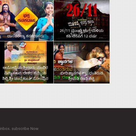
26/11 ಮುಂಬೈ ಉಗ್ರ ದಾಳಿಯ
ದಾಸವರೇಣ್ಯ ಕನಕದಾಸರು
ಕಹಿ ನೆನಪಿಗೆ 12 ವರ್ಷ
ಅಯೋಧ್ಯೆಯ ಶ್ರೀರಾಮ ಮಂದಿರ
ವಿನ್ಯಾಸಕಾರ, ದೇಶದ ಹೆಮ್ಮೆಯ
ಬೀದಿ ಶ್ವಾನಗಳ ಶ್ವಾಸದಂತಿರುವ
ಶಿಲ್ಪಿ ಶ್ರೀ ಚಂದ್ರಕಾಂತ್‌ ಸೋಂಪುರ
ಶ್ರೀಮತಿ ರಜನಿ ಶೆಟ್ಟಿ
 inbox. subscribe Now