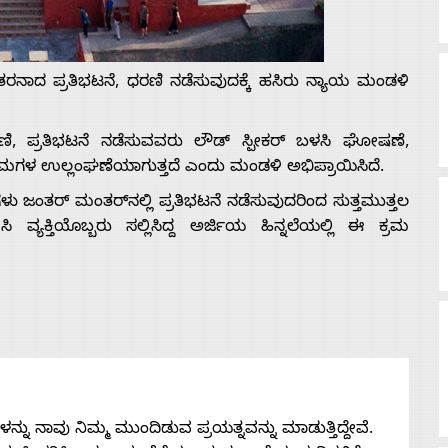
ನಾದ ಪ್ರತಿಭಟನೆ, ಧರಣಿ ನಡೆಸುವುದಕ್ಕೆ ಹಸಿರು ನ್ಯಾಯ ಮಂಡಳಿ
, ಪ್ರತಿಭಟನೆ ನಡೆಸುವವರು ಲೌಡ್ ಸ್ಪೀಕರ್ ಬಳಸಿ ಘೋಷಣೆ,
ನಿಯಮಗಳ ಉಲ್ಲಂಘಣೆಯಾಗುತ್ತದೆ ಎಂದು ಮಂಡಳಿ ಅಭಿಪ್ರಾಯಿಸಿದೆ.
 ಜಂತರ್ ಮಂತರ್‌ನಲ್ಲಿ ಪ್ರತಿಭಟನೆ ನಡೆಸುವುದರಿಂದ ಸುತ್ತಮುತ್ತಲ
ಿ ವ್ಯಕ್ತಿಯೊಬ್ಬರು ಸಲ್ಲಿಸಿದ್ದ ಅರ್ಜಿಯ ಹಿನ್ನಲೆಯಲ್ಲಿ ಈ ಕ್ರಮ
ನು ನಾವು ನಿಮ್ಮ ಮುಂದಿಡುವ ಪ್ರಯತ್ನವನ್ನು ಮಾಡುತ್ತಿದ್ದೇವೆ.