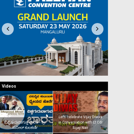
Videos
Lets celebrate Vijay Diwas
ವಿಶ್ವಗುರುವಾಗುತ್ತ ಭಾರತ – ಶ್ರೀ
in Conversation with Lt Cdr
ಸುನೀಲ್‌ ಕುಲಕರ್ಣಿ
Bijay Nair