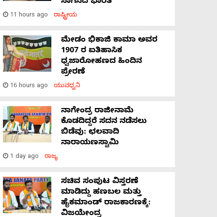
ಸಾಗಿಸಿದೆ ಭಾರತ
11 hours ago
ರಾಷ್ಟ್ರೀಯ
ಮೇಡಂ ಭಿಕಾಜಿ ಕಾಮಾ ಅವರ
1907 ರ ಐತಿಹಾಸಿಕ
ಧ್ವಜಾರೋಹಣದ ಹಿಂದಿನ
ಪ್ರೇರಣೆ
16 hours ago
ಯುವಧ್ವನಿ
ನಾಗೇಂದ್ರ ರಾಜೀನಾಮೆ
ಕೊಡದಿದ್ದರೆ ಸದನ ನಡೆಸಲು
ಬಿಡೆವು: ಛಲವಾದಿ
ನಾರಾಯಣಸ್ವಾಮಿ
1 day ago
ರಾಜ್ಯ
ಸಚಿವ ಸಂಪುಟ ವಿಸ್ತರಣೆ
ಮಾಡಿದ್ದು ಹಣಬಲ ಮತ್ತು
ಹೈಕಮಾಂಡ್ ರಾಜಕಾರಣಕ್ಕೆ:
ವಿಜಯೇಂದ್ರ