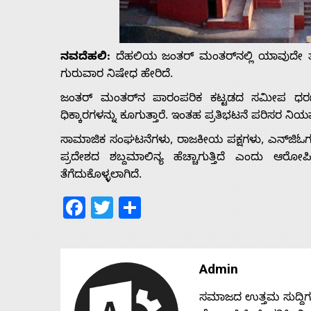
Us
ನವದೆಹಲಿ:
ದೆಹಲಿಯ ಜಂತರ್ ಮಂತರ್‌ನಲ್ಲಿ ಯಾವುದೇ ತರ
Advertise
ಗುರುವಾರ ನಿಷೇಧ ಹೇರಿದೆ.
With
ಜಂತರ್ ಮಂತರ್‌ನ ಪಾರಂಪರಿಕ ಕಟ್ಟಡದ ಸಮೀಪ ಧರಣಿ
ಧಿಕ್ಕಾರಗಳನ್ನು ಕೂಗುತ್ತಾರೆ. ಇಂತಹ ಪ್ರತಿಭಟನೆ ಪರಿಸರ 
s
ಸಾಮಾಜಿಕ ಸಂಘಟನೆಗಳು, ರಾಜಕೀಯ ಪಕ್ಷಗಳು, ಎನ್‌ಜಿಓಗಳು
ಪ್ರದೇಶದ ಶಬ್ದಮಾಲಿನ್ಯ ಹೆಚ್ಚಾಗುತ್ತಿದೆ ಎಂದು ಆರೋಪಿಸ
ತೆಗೆದುಕೊಳ್ಳಲಾಗಿದೆ.
Contact
Facebook
Twitter
Share
Us
Admin
ಸಮಾಜದ ಉತ್ತಮ ಸುದ್ದಿಗಳನ್