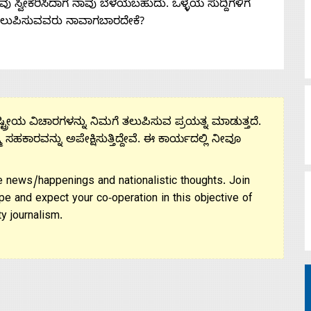
 ನೀವು ಸ್ವೀಕರಿಸಿದಾಗ ನಾವು ಬೆಳೆಯಬಹುದು. ಒಳ್ಳೆಯ ಸುದ್ದಿಗಳಿಗೆ
ತಲುಪಿಸುವವರು ನಾವಾಗಬಾರದೇಕೆ?
ಟ್ರೀಯ ವಿಚಾರಗಳನ್ನು ನಿಮಗೆ ತಲುಪಿಸುವ ಪ್ರಯತ್ನ ಮಾಡುತ್ತದೆ.
ಮ ಸಹಕಾರವನ್ನು ಅಪೇಕ್ಷಿಸುತ್ತಿದ್ದೇವೆ. ಈ ಕಾರ್ಯದಲ್ಲಿ ನೀವೂ
 news/happenings and nationalistic thoughts. Join
pe and expect your co-operation in this objective of
y journalism.