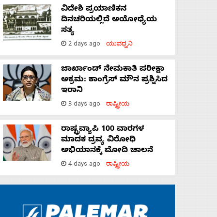
ವಿದೇಶಿ ಪ್ರಯಾಣಿಕನ
ದಿನಚರಿಯಲ್ಲಿದೆ ಅಯೋಧ್ಯೆಯ
ಸತ್ಯ
2 days ago
ಯುವಧ್ವನಿ
ಜಾರ್ಖಾಂಡ್‌ ನೇಮಕಾತಿ ಪರೀಕ್ಷಾ
ಅಕ್ರಮ: ಕಾಂಗ್ರೆಸ್‌ ಮೌನ ಪ್ರಶ್ನಿಸಿದ
ಇರಾನಿ
3 days ago
ರಾಷ್ಟ್ರೀಯ
ರಾಷ್ಟ್ರವ್ಯಾಪಿ 100 ವಾರಗಳ
ಮಾದಕ ದ್ರವ್ಯ ವಿರೋಧಿ
ಅಭಿಯಾನಕ್ಕೆ ಮೋದಿ ಚಾಲನೆ
4 days ago
ರಾಷ್ಟ್ರೀಯ