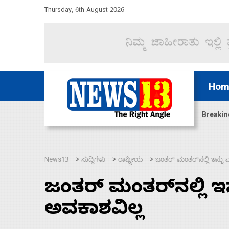
Thursday, 6th August 2026
Hom
ದ್ದರೆ ಸದನ ನಡೆಸಲು ಬಿಡೆವು: ಛಲವಾದಿ ನಾರಾಯಣಸ್ವಾಮಿ
Breakin
News13
ಸುದ್ದಿಗಳು
ರಾಷ್ಟ್ರೀಯ
ಜಂತರ್ ಮಂತರ್‌ನಲ್ಲಿ ಇನ್ನು 
>
>
>
ಜಂತರ್ ಮಂತರ್‌ನಲ್ಲಿ ಇನ
ಅವಕಾಶವಿಲ್ಲ