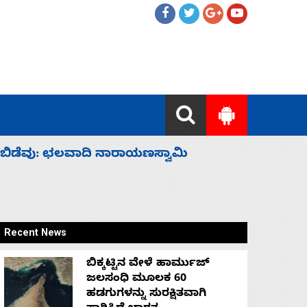
ಹೈಕಮಾಂಡ್ ರಾಜಕಾರಣಕ್ಕೆ: ವಿಜಯೇಂದ್ರ
‘ಕಳೆದ 3-4 
Recent News
ಬಿಕ್ಕಟ್ಟಿನ ವೇಳೆ ಹಾರ್ಮುಜ್
ಜಲಸಂಧಿ ಮೂಲಕ 60
ಹಡಗುಗಳನ್ನು ಸುರಕ್ಷಿತವಾಗಿ