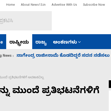
Home
About News13.in
Advertise With Us
Subscribe Now
e
ರಾಷ್ಟ್ರೀಯ
ರಾಜ್ಯ
ಅಂಕಣಗಳು
ಸಚಿವ ಸಂಪುಟ ವಿಸ್ತರಣೆ ಮಾಡಿದ್ದು ಹಣಬಲ ಮತ್ತು 
g News :
ಮುಂದೆ ಪ್ರತಿಭಟನೆಗಳಿಗೆ ಅವಕಾಶವಿಲ್ಲ
್ನು ಮುಂದೆ ಪ್ರತಿಭಟನೆಗಳಿಗೆ