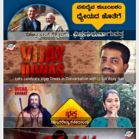
ವಿಶ್ವಗುರುವಾಗುತ್ತ ಭಾರತ – ಶ್ರೀ ಸುನೀಲ್‌ ಕುಲಕರ್ಣಿ
Lets celebrate Vijay Diwas in Conversation with Lt Cdr Bijay Nair
ದಾಸವರೇಣ್ಯ ಕನಕದಾಸರು