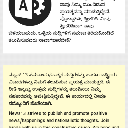
ನಾವು ನಿಮ್ಮ ಮುಂದಿಡುವ
About
ಪ್ರಯತ್ನವನ್ನು ಮಾಡುತ್ತಿದ್ದೇವೆ.
ಪ್ರೋತ್ಸಾಹಿಸಿ, ಸ್ವೀಕರಿಸಿ. ನೀವು
Us
ಸ್ವೀಕರಿಸಿದಾಗ ನಾವು
ಬೆಳೆಯಬಹುದು. ಒಳ್ಳೆಯ ಸುದ್ದಿಗಳಿಗೆ ಸಮಾಜ ತೆರೆದುಕೊಂಡಿದೆ
ತಲುಪಿಸುವವರು ನಾವಾಗಬಾರದೇಕೆ?
Advertise
With
ನ್ಯೂಸ್ 13 ಸಮಾಜದ ಧನಾತ್ಮಕ ಸುದ್ದಿಗಳನ್ನು ಹಾಗೂ ರಾಷ್ಟ್ರೀಯ
s
ವಿಚಾರಗಳನ್ನು ನಿಮಗೆ ತಲುಪಿಸುವ ಪ್ರಯತ್ನ ಮಾಡುತ್ತದೆ. ಈ
ರೀತಿ ಇನ್ನಷ್ಟು ಉತ್ತಮ ಸುದ್ದಿಗಳನ್ನು ತಲುಪಿಸಲು ನಿಮ್ಮ
Contact
ಸಹಕಾರವನ್ನು ಅಪೇಕ್ಷಿಸುತ್ತಿದ್ದೇವೆ. ಈ ಕಾರ್ಯದಲ್ಲಿ ನೀವೂ
ನಮ್ಮೊಂದಿಗೆ ಜೊತೆಯಾಗಿ.
Us
News13 strives to publish and promote positive
news/happenings and nationalistic thoughts. Join