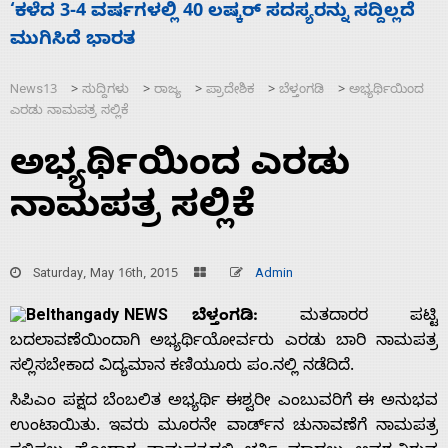
ದೆ
ಕೆಂಪು ಸಮುದ್ರದಲ್ಲಿ ದಾಳಿ, ಭಾರತ ಧ್ವಜ ಹೊತ್ತ ಹಡಗು
ಮುಳುಗಡೆ; ಎಲ್ಲಾ 13 ಭಾರತೀಯ ನಾವಿಕರ ರಕ್ಷಣೆ
News13
ಸುದ್ದಿಗಳು
ರಾಜ್ಯ
ಪ್ರಾದೇಶಿಕ
ಬೆಳ್ತಂಗಡಿ
ಅಭ್ಯರ್ಥಿಯಿಂದ
>
>
>
>
>
ಎರಡು ನಾಮಪತ್ರ ಸಲ್ಲಿಕೆ
ಅಭ್ಯರ್ಥಿಯಿಂದ ಎರಡು
ನಾಮಪತ್ರ ಸಲ್ಲಿಕೆ
Saturday, May 16th, 2015
Admin
ಬೆಳ್ತಂಗಡಿ:
ಮತದಾರರ ಪಟ್ಟಿ
ಬದಲಾವಣೆಯಿಂದಾಗಿ ಅಭ್ಯರ್ಥಿಯೋರ್ವರು ಎರಡು ಬಾರಿ ನಾಮಪತ್ರ
ಸಲ್ಲಿಸಬೇಕಾದ ವಿದ್ಯಮಾನ ಕಣಿಯೂರು ಪಂ.ನಲ್ಲಿ ನಡೆದಿದೆ.
ಸಿಪಿಎಂ ಪಕ್ಷದ ಬೆಂಬಲಿತ ಅಭ್ಯರ್ಥಿ ಈಶ್ವರೀ ಎಂಬುವರಿಗೆ ಈ ಅನುಭವ
ಉಂಟಾಯಿತು. ಇವರು ಮೂರನೇ ವಾರ್ಡ್‌ನ ಚುನಾವಣೆಗೆ ನಾಮಪತ್ರ