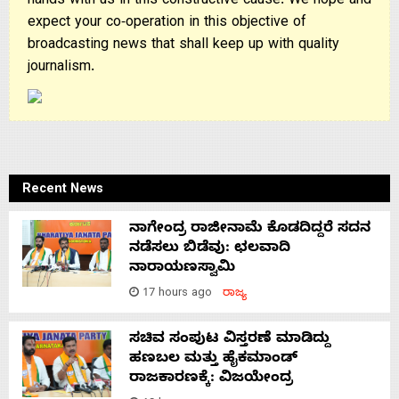
hands with us in this constructive cause. We hope and
expect your co-operation in this objective of
broadcasting news that shall keep up with quality
journalism.
Recent News
ನಾಗೇಂದ್ರ ರಾಜೀನಾಮೆ ಕೊಡದಿದ್ದರೆ ಸದನ
ನಡೆಸಲು ಬಿಡೆವು: ಛಲವಾದಿ
ನಾರಾಯಣಸ್ವಾಮಿ
17 hours ago
ರಾಜ್ಯ
ಸಚಿವ ಸಂಪುಟ ವಿಸ್ತರಣೆ ಮಾಡಿದ್ದು
ಹಣಬಲ ಮತ್ತು ಹೈಕಮಾಂಡ್
ರಾಜಕಾರಣಕ್ಕೆ: ವಿಜಯೇಂದ್ರ