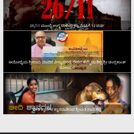
26/11 ಮುಂಬೈ ಉಗ್ರ ದಾಳಿಯ ಕಹಿ ನೆನಪಿಗೆ 12 ವರ್ಷ
ಅಯೋಧ್ಯೆಯ ಶ್ರೀರಾಮ ಮಂದಿರ ವಿನ್ಯಾಸಕಾರ, ದೇಶದ ಹೆಮ್ಮೆಯ ಶಿಲ್ಪಿ ಶ್ರೀ ಚಂದ್ರಕಾಂತ್‌
ಸೋಂಪುರ
ಬೀದಿ ಶ್ವಾನಗಳ ಶ್ವಾಸದಂತಿರುವ ಶ್ರೀಮತಿ ರಜನಿ ಶೆಟ್ಟಿ