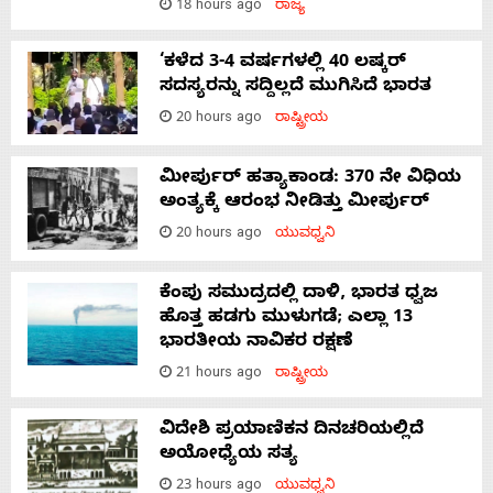
18 hours ago
ರಾಜ್ಯ
‘ಕಳೆದ 3-4 ವರ್ಷಗಳಲ್ಲಿ 40 ಲಷ್ಕರ್
ಸದಸ್ಯರನ್ನು ಸದ್ದಿಲ್ಲದೆ ಮುಗಿಸಿದೆ ಭಾರತ
20 hours ago
ರಾಷ್ಟ್ರೀಯ
ಮೀರ್ಪುರ್ ಹತ್ಯಾಕಾಂಡ: 370 ನೇ ವಿಧಿಯ
ಅಂತ್ಯಕ್ಕೆ ಆರಂಭ ನೀಡಿತ್ತು ಮೀರ್ಪುರ್
20 hours ago
ಯುವಧ್ವನಿ
ಕೆಂಪು ಸಮುದ್ರದಲ್ಲಿ ದಾಳಿ, ಭಾರತ ಧ್ವಜ
ಹೊತ್ತ ಹಡಗು ಮುಳುಗಡೆ; ಎಲ್ಲಾ 13
ಭಾರತೀಯ ನಾವಿಕರ ರಕ್ಷಣೆ
21 hours ago
ರಾಷ್ಟ್ರೀಯ
ವಿದೇಶಿ ಪ್ರಯಾಣಿಕನ ದಿನಚರಿಯಲ್ಲಿದೆ
ಅಯೋಧ್ಯೆಯ ಸತ್ಯ
23 hours ago
ಯುವಧ್ವನಿ