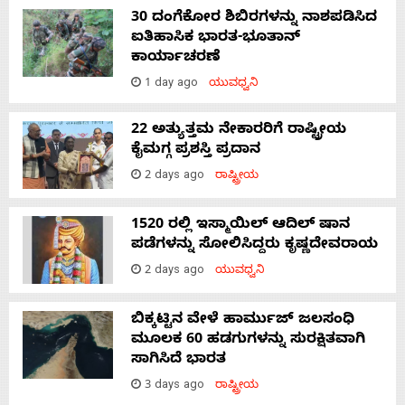
30 ದಂಗೆಕೋರ ಶಿಬಿರಗಳನ್ನು ನಾಶಪಡಿಸಿದ
ಐತಿಹಾಸಿಕ ಭಾರತ-ಭೂತಾನ್
ಕಾರ್ಯಾಚರಣೆ
1 day ago
ಯುವಧ್ವನಿ
22 ಅತ್ಯುತ್ತಮ ನೇಕಾರರಿಗೆ ರಾಷ್ಟ್ರೀಯ
ಕೈಮಗ್ಗ ಪ್ರಶಸ್ತಿ ಪ್ರದಾನ
2 days ago
ರಾಷ್ಟ್ರೀಯ
1520 ರಲ್ಲಿ ಇಸ್ಮಾಯಿಲ್ ಆದಿಲ್ ಷಾನ
ಪಡೆಗಳನ್ನು ಸೋಲಿಸಿದ್ದರು ಕೃಷ್ಣದೇವರಾಯ
2 days ago
ಯುವಧ್ವನಿ
ಬಿಕ್ಕಟ್ಟಿನ ವೇಳೆ ಹಾರ್ಮುಜ್ ಜಲಸಂಧಿ
ಮೂಲಕ 60 ಹಡಗುಗಳನ್ನು ಸುರಕ್ಷಿತವಾಗಿ
ಸಾಗಿಸಿದೆ ಭಾರತ
3 days ago
ರಾಷ್ಟ್ರೀಯ