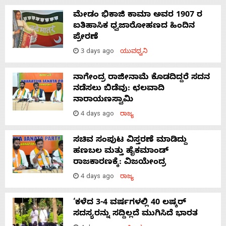
ಮೇಡಂ ಭಿಕಾಜಿ ಕಾಮಾ ಅವರ 1907 ರ
ಐತಿಹಾಸಿಕ ಧ್ವಜಾರೋಹಣದ ಹಿಂದಿನ
ಪ್ರೇರಣೆ
3 days ago
ಯುವಧ್ವನಿ
ನಾಗೇಂದ್ರ ರಾಜೀನಾಮೆ ಕೊಡದಿದ್ದರೆ ಸದನ
ನಡೆಸಲು ಬಿಡೆವು: ಛಲವಾದಿ
ನಾರಾಯಣಸ್ವಾಮಿ
4 days ago
ರಾಜ್ಯ
ಸಚಿವ ಸಂಪುಟ ವಿಸ್ತರಣೆ ಮಾಡಿದ್ದು
ಹಣಬಲ ಮತ್ತು ಹೈಕಮಾಂಡ್
ರಾಜಕಾರಣಕ್ಕೆ: ವಿಜಯೇಂದ್ರ
4 days ago
ರಾಜ್ಯ
‘ಕಳೆದ 3-4 ವರ್ಷಗಳಲ್ಲಿ 40 ಲಷ್ಕರ್
ಸದಸ್ಯರನ್ನು ಸದ್ದಿಲ್ಲದೆ ಮುಗಿಸಿದೆ ಭಾರತ