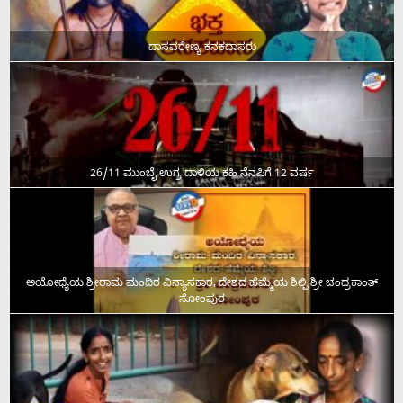
ದಾಸವರೇಣ್ಯ ಕನಕದಾಸರು
26/11 ಮುಂಬೈ ಉಗ್ರ ದಾಳಿಯ ಕಹಿ ನೆನಪಿಗೆ 12 ವರ್ಷ
ಅಯೋಧ್ಯೆಯ ಶ್ರೀರಾಮ ಮಂದಿರ ವಿನ್ಯಾಸಕಾರ, ದೇಶದ ಹೆಮ್ಮೆಯ ಶಿಲ್ಪಿ ಶ್ರೀ ಚಂದ್ರಕಾಂತ್‌
ಸೋಂಪುರ