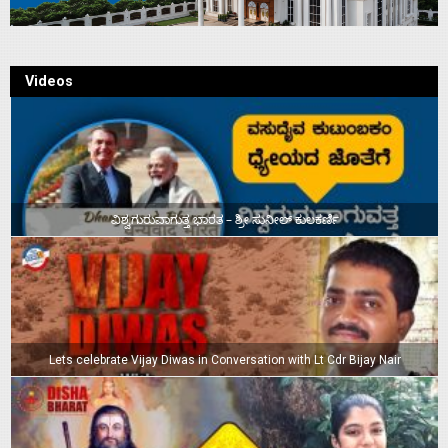
Videos
ವಿಶ್ವಗುರುವಾಗುತ್ತ ಭಾರತ – ಶ್ರೀ ಸುನೀಲ್‌ ಕುಲಕರ್ಣಿ
Lets celebrate Vijay Diwas in Conversation with Lt Cdr Bijay Nair