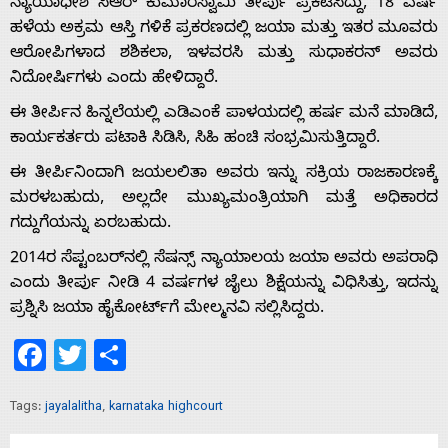
ನ್ಯಾಯಾಧೀಶ ಸಿಆರ್ ಕುಮಾರಸ್ವಾಮಿ ತೀರ್ಪು ಪ್ರಕಟಿಸಿದ್ದು, 18 ವರ್ಷ
ಹಳೆಯ ಅಕ್ರಮ ಆಸ್ತಿ ಗಳಿಕೆ ಪ್ರಕರಣದಲ್ಲಿ ಜಯಾ ಮತ್ತು ಇತರ ಮೂವರು
ಆರೋಪಿಗಳಾದ ಶಶಿಕಲಾ, ಇಳವರಸಿ ಮತ್ತು ಸುಧಾಕರನ್ ಅವರು
ನಿದೋರ್ಷಿಗಳು ಎಂದು ಹೇಳಿದ್ದಾರೆ.
ಈ ತೀರ್ಪಿನ ಹಿನ್ನಲೆಯಲ್ಲಿ ಎಡಿಎಂಕೆ ಪಾಳಯದಲ್ಲಿ ಹರ್ಷ ಮನೆ ಮಾಡಿದೆ,
ಕಾರ್ಯಕರ್ತರು ಪಟಾಕಿ ಸಿಡಿಸಿ, ಸಿಹಿ ಹಂಚಿ ಸಂಭ್ರಮಿಸುತ್ತಿದ್ದಾರೆ.
ಈ ತೀರ್ಪಿನಿಂದಾಗಿ ಜಯಲಲಿತಾ ಅವರು ಇನ್ನು ಸಕ್ರಿಯ ರಾಜಕಾರಣಕ್ಕೆ
ಮರಳಬಹುದು, ಅಲ್ಲದೇ ಮುಖ್ಯಮಂತ್ರಿಯಾಗಿ ಮತ್ತೆ ಅಧಿಕಾರದ
ಗದ್ದುಗೆಯನ್ನು ಏರಬಹುದು.
2014ರ ಸೆಪ್ಟಂಬರ್‌ನಲ್ಲಿ ಸೆಷನ್ಸ್ ನ್ಯಾಯಾಲಯ ಜಯಾ ಅವರು ಅಪರಾಧಿ
ಎಂದು ತೀರ್ಪು ನೀಡಿ 4 ವರ್ಷಗಳ ಜೈಲು ಶಿಕ್ಷೆಯನ್ನು ವಿಧಿಸಿತ್ತು, ಇದನ್ನು
ಪ್ರಶ್ನಿಸಿ ಜಯಾ ಹೈಕೋರ್ಟ್‌ಗೆ ಮೇಲ್ಮನವಿ ಸಲ್ಲಿಸಿದ್ದರು.
Facebook
Twitter
Share
Tags:
jayalalitha
,
karnataka highcourt
Home