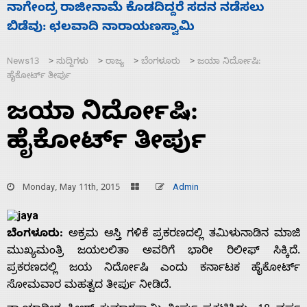
ಡೆಸಲು
ಸಚಿವ ಸಂಪುಟ ವಿಸ್ತರಣೆ ಮಾಡಿದ್ದು ಹಣಬಲ ಮತ್
ಹೈಕಮಾಂಡ್ ರಾಜಕಾರಣಕ್ಕೆ: ವಿಜಯೇಂದ್ರ
News13
ಸುದ್ದಿಗಳು
ರಾಜ್ಯ
ಬೆಂಗಳೂರು
ಜಯಾ ನಿರ್ದೋಷಿ:
>
>
>
>
ಹೈಕೋರ್ಟ್ ತೀರ್ಪು
ಜಯಾ ನಿರ್ದೋಷಿ:
ಹೈಕೋರ್ಟ್ ತೀರ್ಪು
Monday, May 11th, 2015
Admin
ಬೆಂಗಳೂರು:
ಅಕ್ರಮ ಆಸ್ತಿ ಗಳಿಕೆ ಪ್ರಕರಣದಲ್ಲಿ ತಮಿಳುನಾಡಿನ ಮಾಜಿ
ಮುಖ್ಯಮಂತ್ರಿ ಜಯಲಲಿತಾ ಅವರಿಗೆ ಭಾರೀ ರಿಲೀಫ್ ಸಿಕ್ಕಿದೆ.
ಪ್ರಕರಣದಲ್ಲಿ ಜಯ ನಿರ್ದೋಷಿ ಎಂದು ಕರ್ನಾಟಕ ಹೈಕೋರ್ಟ್
ಸೋಮವಾರ ಮಹತ್ವದ ತೀರ್ಪು ನೀಡಿದೆ.